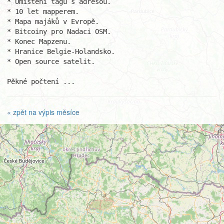
* Umístění tagu s adresou.

* 10 let mapperem.

* Mapa majáků v Evropě.

* Bitcoiny pro Nadaci OSM.

* Konec Mapzenu.

* Hranice Belgie-Holandsko.

* Open source satelit.

Pěkné počtení ...
« zpět na výpis měsíce