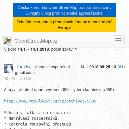
Česká komunita OpenStreetMap
podporuje
občany
Ukrajiny v boji proti vojenské agresi Ruska.
Odmítáme snahu o přemalování mapy demokratické
[Talk-cz]
« zpět na výpis měsíce
|
Evropy!
WeeklyOSM CZ 389
OpenStreetMap.cz
Toggl
8
navig
Vlákno
14.1. - 14.1.2018
, počet zpráv:
1
+
−
Tom Ka
<tomas.kasparek at
14.1.2018 08:25:13
(
#1
)
gmail.com>
1781
5619
Ahoj, je dostupné vydání 389 týdeníku WeeklyOSM:

http://www.weeklyosm.eu/cz/archives/9835
* Archiv talk-cz na osmap.cz.

* Nahrávání rozcestníků.

* Kontrola routování přestupů.
