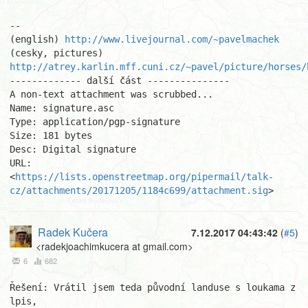
-- 

(english) 
http://www.livejournal.com/~pavelmachek
(cesky, pictures) 
http://atrey.karlin.mff.cuni.cz/~pavel/picture/horses/
------------- další část ---------------

A non-text attachment was scrubbed...

Name: signature.asc

Type: application/pgp-signature

Size: 181 bytes

Desc: Digital signature

URL: 
<
https://lists.openstreetmap.org/pipermail/talk-
cz/attachments/20171205/1184c699/attachment.sig
>
Radek Kučera
7.12.2017 04:43:42
(
#5
)
<radekjoachimkucera at gmail.com>
6
682
Řešení: Vrátil jsem teda původní landuse s loukama z 
lpis,
