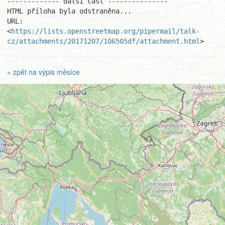
------------- další část ---------------

HTML příloha byla odstraněna...

URL: 
<
https://lists.openstreetmap.org/pipermail/talk-
cz/attachments/20171207/106505df/attachment.html
>
« zpět na výpis měsíce