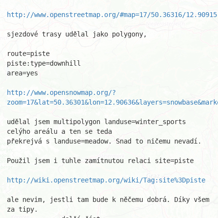
http://www.openstreetmap.org/#map=17/50.36316/12.90915
sjezdové trasy udělal jako polygony,

route=piste

piste:type=downhill

area=yes

http://www.opensnowmap.org/?
zoom=17&lat=50.36301&lon=12.90636&layers=snowbase&mark
udělal jsem multipolygon landuse=winter_sports 
celýho areálu a ten se teda

překrejvá s landuse=meadow. Snad to ničemu nevadí.

Použil jsem i tuhle zamítnutou relaci site=piste

http://wiki.openstreetmap.org/wiki/Tag:site%3Dpiste
ale nevim, jestli tam bude k něčemu dobrá. Díky všem 
za tipy.
