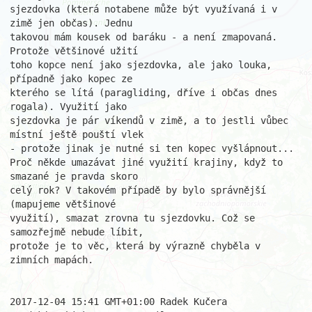
sjezdovka (která notabene může být využívaná i v 
zimě jen občas). Jednu

takovou mám kousek od baráku - a není zmapovaná. 
Protože většinové užití

toho kopce není jako sjezdovka, ale jako louka, 
případně jako kopec ze

kterého se lítá (paragliding, dříve i občas dnes 
rogala). Využití jako

sjezdovka je pár víkendů v zimě, a to jestli vůbec 
místní ještě pouští vlek

- protože jinak je nutné si ten kopec vyšlápnout...

Proč někde umazávat jiné využití krajiny, když to 
smazané je pravda skoro

celý rok? V takovém případě by bylo správnější 
(mapujeme většinové

využití), smazat zrovna tu sjezdovku. Což se 
samozřejmě nebude líbit,

protože je to věc, která by výrazně chyběla v 
zimních mapách.

2017-12-04 15:41 GMT+01:00 Radek Kučera 