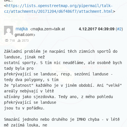
URL: 
<
https://lists.openstreetmap.org/pipermail/talk-
cz/attachments/20171204/d6f486f7/attachment.html
>
majka
<majka.zem+talk at
4.12.2017 04:39:09
(
#2
)
gmail.com>
718
2573
Základní problém je nacpání těch zimních sportů do 
landuse, jinak než

ostatní sporty. S tím nic neuděláme, ale osobně bych 
tady byla pro

překrývající se landuse, resp. sezónní landuse - 
tedy dva polygony, s tím

že "platnost" každého je v jiném období. Ani "velké" 
areály nebývají v létě

užívány jako sjezdovka. Tedy ano, z mého pohledu 
překrývající se landuse

jsou tu v pořádku.

Smazání jednoho nebo druhého je IMHO chyba - v létě 
mě zajímá louka, ne
