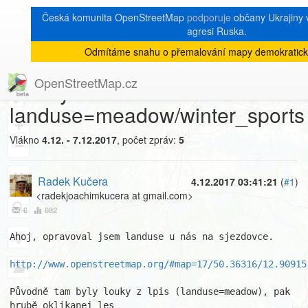
Česká komunita OpenStreetMap
podporuje
občany Ukrajiny v
agresi Ruska.
Odmítáme snahu o přemalování mapy demokratick
[Talk-cz]
« zpět na výpis měsíce
|
OpenStreetMap.cz
Překryv
8
landuse=meadow/winter_sports
+
Vlákno
4.12. - 7.12.2017
, počet zpráv:
5
−
Radek Kučera
4.12.2017 03:41:21
(
#1
)
<radekjoachimkucera at gmail.com>
6
682
Ahoj, opravoval jsem landuse u nás na sjezdovce.

http://www.openstreetmap.org/#map=17/50.36316/12.90915
Původně tam byly louky z lpis (landuse=meadow), pak 
hrubě oklikanej les
