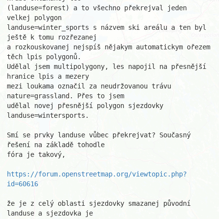
(landuse=forest) a to všechno překrejval jeden 
velkej polygon

landuse=winter_sports s názvem ski areálu a ten byl 
ještě k tomu rozřezanej

a rozkouskovanej nejspíš nějakym automatickym ořezem 
těch lpis polygonů.

Udělal jsem multipolygony, les napojil na přesnější 
hranice lpis a mezery

mezi loukama označil za neudržovanou trávu 
nature=grassland. Přes to jsem

udělal novej přesnější polygon sjezdovky 
landuse=wintersports.

Smí se prvky landuse vůbec překrejvat? Současný 
řešení na základě tohodle

fóra je takový,

https://forum.openstreetmap.org/viewtopic.php?
id=60616
že je z celý oblasti sjezdovky smazanej původní 
landuse a sjezdovka je
