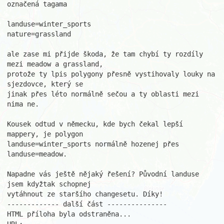
označená tagama

landuse=winter_sports

nature=grassland

ale zase mi přijde škoda, že tam chybí ty rozdíly 
mezi meadow a grassland,

protože ty lpis polygony přesně vystihovaly louky na 
sjezdovce, který se

jinak přes léto normálně sečou a ty oblasti mezi 
nima ne.

Kousek odtud v německu, kde bych čekal lepší 
mappery, je polygon

landuse=winter_sports normálně hozenej přes 
landuse=meadow.

Napadne vás ještě nějaký řešení? Původní landuse 
jsem kdyžtak schopnej

vytáhnout ze staršího changesetu. Díky!

------------- další část ---------------

HTML příloha byla odstraněna...
