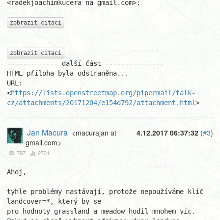
<radekjoachimkucera na gmail.com>:

zobrazit citaci
zobrazit citaci
------------- další část ---------------

HTML příloha byla odstraněna...

URL: 
<
https://lists.openstreetmap.org/pipermail/talk-
cz/attachments/20171204/e154d792/attachment.html
>
Jan Macura
<macurajan at
4.12.2017 06:37:32
(
#3
)
gmail.com>
797
2731
Ahoj,

tyhle problémy nastávají, protože nepoužíváme klíč 
landcover=*, který by se

pro hodnoty grassland a meadow hodil mnohem víc.
