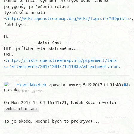
Pokud se chceš vyhnout překryvu dvou landuse 
polygonů, je řešením relace

lyžařského areálu 
<
http://wiki.openstreetmap.org/wiki/Tag:site%3Dpiste
>,

řekl bych.

H.

------------- další část ---------------

HTML příloha byla odstraněna...

URL: 
<
https://lists.openstreetmap.org/pipermail/talk-
cz/attachments/20171204/71d1103b/attachment.html
>
Pavel Machek
<pavel at ucw.cz>
5.12.2017 11:31:48
(
#4
)
1067
1226
zobrazit citaci
To je skoda. Nechal bych to prekryvat...

									Pa