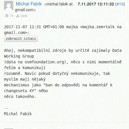
Michal Fabík
<michal.fabik at
7.11.2017 12:11:32
(
#10
)
gmail.com>
74
3435
2017-11-07 11:31 GMT+01:00 majka <majka.zem+talk na 
zobrazit citaci
Ahoj, nekompatibilní zdroje by určitě zajímaly Data 
Working Group

(data na osmfoundation.org), něco s nimi momentálně 
řeším a komunikují

rozumně. Navíc pokud dotyčný nekomunikuje, tak 
myslím mají nějaký

mechanismus jako "ban do odpovědi na komentář k 
changesetu XY" něbo

něco takového.

-- 

Michal Fabík