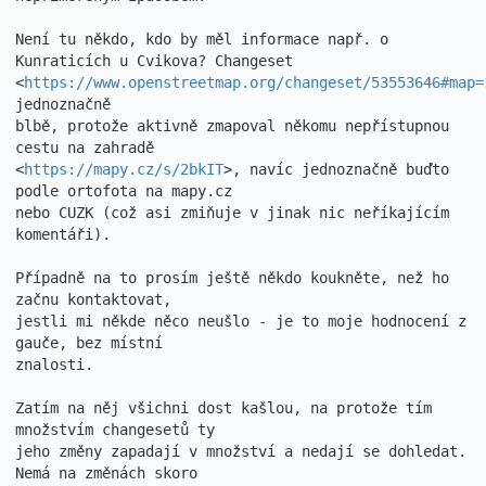
Není tu někdo, kdo by měl informace např. o 
Kunraticích u Cvikova? Changeset

<
https://www.openstreetmap.org/changeset/53553646#map=
jednoznačně

blbě, protože aktivně zmapoval někomu nepřístupnou 
cestu na zahradě

<
https://mapy.cz/s/2bkIT
>, navíc jednoznačně buďto 
podle ortofota na mapy.cz

nebo CUZK (což asi zmiňuje v jinak nic neříkajícím 
komentáři).

Případně na to prosím ještě někdo koukněte, než ho 
začnu kontaktovat,

jestli mi někde něco neušlo - je to moje hodnocení z 
gauče, bez místní

znalosti.

Zatím na něj všichni dost kašlou, na protože tím 
množstvím changesetů ty

jeho změny zapadají v množství a nedají se dohledat. 
Nemá na změnách skoro
