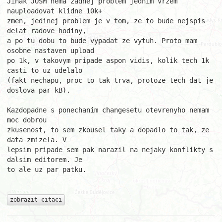
Jinak JOSM nema zadnej problem jednim vrzem 
nauploadovat klidne 10k+ 

zmen, jedinej problem je v tom, ze to bude nejspis 
delat radove hodiny, 

a po tu dobu to bude vypadat ze vytuh. Proto mam 
osobne nastaven upload 

po 1k, v takovym pripade aspon vidis, kolik tech 1k 
casti to uz udelalo 

(fakt nechapu, proc to tak trva, protoze tech dat je 
doslova par kB).

Kazdopadne s ponechanim changesetu otevrenyho nemam 
moc dobrou 

zkusenost, to sem zkousel taky a dopadlo to tak, ze 
data zmizela. V 

lepsim pripade sem pak narazil na nejaky konflikty s 
dalsim editorem. Je 

to ale uz par patku.

zobrazit citaci