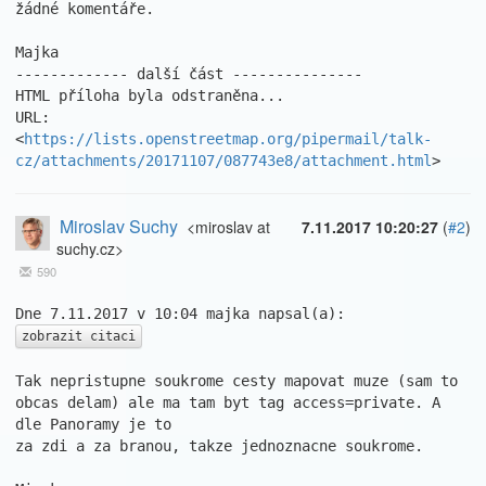
žádné komentáře.

Majka

------------- další část ---------------

HTML příloha byla odstraněna...

URL: 
<
https://lists.openstreetmap.org/pipermail/talk-
cz/attachments/20171107/087743e8/attachment.html
>
Miroslav Suchy
<miroslav at
7.11.2017 10:20:27
(
#2
)
suchy.cz>
590
zobrazit citaci
Tak nepristupne soukrome cesty mapovat muze (sam to 
obcas delam) ale ma tam byt tag access=private. A 
dle Panoramy je to

za zdi a za branou, takze jednoznacne soukrome.
