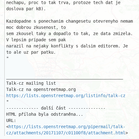
nechapu, proc to tak trva, protoze tech dat je 
doslova par kB).

Kazdopadne s ponechanim changesetu otevrenyho nemam 
moc dobrou zkusenost, to

sem zkousel taky a dopadlo to tak, ze data zmizela. 
V lepsim pripade sem pak

narazil na nejaky konflikty s dalsim editorem. Je 
to ale uz par patku.

"

_______________________________________________

Talk-cz mailing list

https://lists.openstreetmap.org/listinfo/talk-cz
"

------------- další část ---------------

HTML příloha byla odstraněna...

URL: 
<
https://lists.openstreetmap.org/pipermail/talk-
cz/attachments/20171107/c01100f8/attachment.html
>