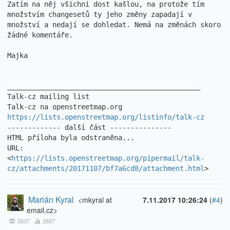
Zatím na něj všichni dost kašlou, na protože tím 
množstvím changesetů ty jeho změny zapadají v 
množství a nedají se dohledat. Nemá na změnách skoro 
žádné komentáře. 

Majka 

_______________________________________________ 

Talk-cz mailing list 

https://lists.openstreetmap.org/listinfo/talk-cz
------------- další část ---------------

HTML příloha byla odstraněna...

URL: 
<
https://lists.openstreetmap.org/pipermail/talk-
cz/attachments/20171107/bf7a6cd8/attachment.html
>
Marián Kyral
<mkyral at
7.11.2017 10:26:24
(
#4
)
email.cz>
2637
2837