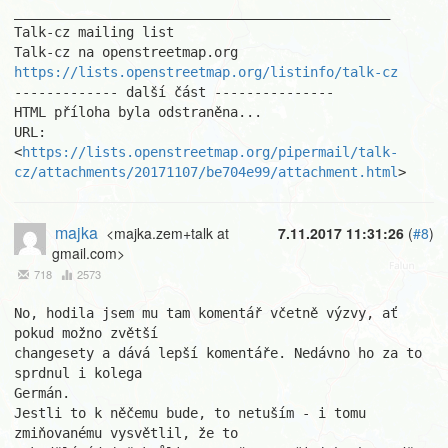
_______________________________________________ 

Talk-cz mailing list 

https://lists.openstreetmap.org/listinfo/talk-cz
------------- další část ---------------

HTML příloha byla odstraněna...

URL: 
<
https://lists.openstreetmap.org/pipermail/talk-
cz/attachments/20171107/be704e99/attachment.html
>
majka
<majka.zem+talk at
7.11.2017 11:31:26
(
#8
)
gmail.com>
718
2573
No, hodila jsem mu tam komentář včetně výzvy, ať 
pokud možno zvětší

changesety a dává lepší komentáře. Nedávno ho za to 
sprdnul i kolega

Germán.

Jestli to k něčemu bude, to netuším - i tomu 
zmiňovanému vysvětlil, že to
