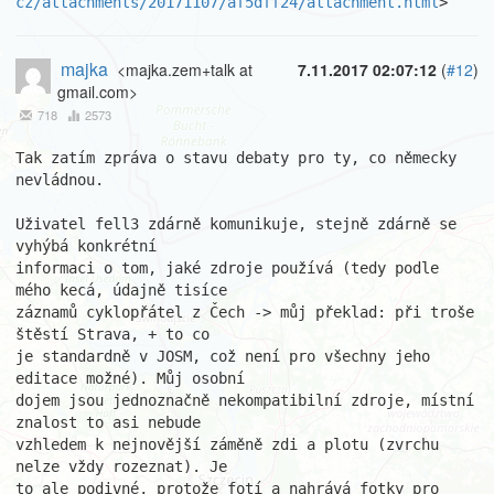
cz/attachments/20171107/af5dff24/attachment.html
>
majka
<majka.zem+talk at
7.11.2017 02:07:12
(
#12
)
gmail.com>
718
2573
Tak zatím zpráva o stavu debaty pro ty, co německy 
nevládnou.

Uživatel fell3 zdárně komunikuje, stejně zdárně se 
vyhýbá konkrétní

informaci o tom, jaké zdroje používá (tedy podle 
mého kecá, údajně tisíce

záznamů cyklopřátel z Čech -> můj překlad: při troše 
štěstí Strava, + to co

je standardně v JOSM, což není pro všechny jeho 
editace možné). Můj osobní

dojem jsou jednoznačně nekompatibilní zdroje, místní 
znalost to asi nebude

vzhledem k nejnovější záměně zdi a plotu (zvrchu 
nelze vždy rozeznat). Je

to ale podivné, protože fotí a nahrává fotky pro 