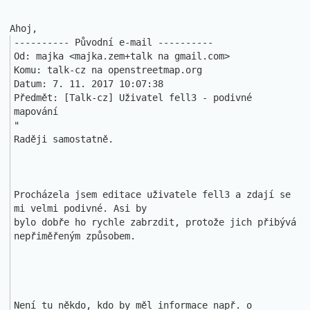
---------- Původní e-mail ----------

Od: majka <majka.zem+talk na gmail.com>

Komu: talk-cz na openstreetmap.org

Datum: 7. 11. 2017 10:07:38

Předmět: [Talk-cz] Uživatel fell3 - podivné 
mapování 

"

Raději samostatně.

Procházela jsem editace uživatele fell3 a zdají se 
mi velmi podivné. Asi by 

bylo dobře ho rychle zabrzdit, protože jich přibývá 
nepřiměřeným způsobem.

Není tu někdo, kdo by měl informace např. o 