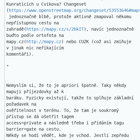
Kunraticích u Cvikova? Changeset

(
https://www.openstreetmap.org/changeset/53553646#map
 jednoznačně blbě, protože aktivně zmapoval někomu 
nepřístupnou cestu na 

zahradě(
https://mapy.cz/s/2bkIT
), navíc jednoznačně 
buďto podle ortofota na 

mapy.cz(
http://mapy.cz
) nebo CUZK (což asi zmiňuje 
v jinak nic neříkajícím 

komentáři).

"

Nemyslím si, že to je apriori špatně. Taky někdy 
mapuji příjezdovky až k 

baráku. Fyzicky existují, takže to splňuje základní 
požadavek na 

ověřitelnost v terénu. To, že tam je soukromý 
přístup se dá ošetřit tagem 

access=private a následně třeba i přidáním tagu 
barrier=gate na cestu.

Někdy se hodí vědět, kde je vchod. Jestli zepředu 