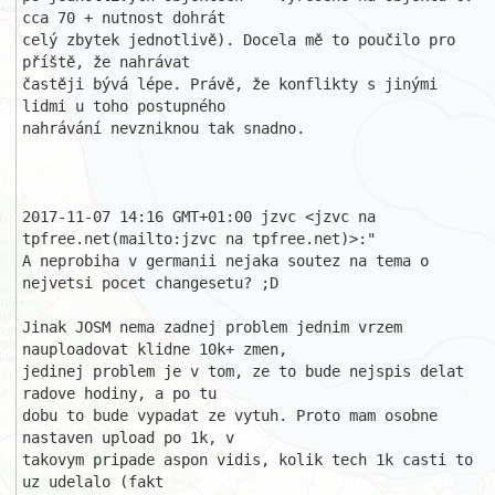
cca 70 + nutnost dohrát 

celý zbytek jednotlivě). Docela mě to poučilo pro 
příště, že nahrávat 

častěji bývá lépe. Právě, že konflikty s jinými 
lidmi u toho postupného 

nahrávání nevzniknou tak snadno.

2017-11-07 14:16 GMT+01:00 jzvc <jzvc na 
tpfree.net(mailto:jzvc na tpfree.net)>:" 

A neprobiha v germanii nejaka soutez na tema o 
nejvetsi pocet changesetu? ;D

Jinak JOSM nema zadnej problem jednim vrzem 
nauploadovat klidne 10k+ zmen, 

jedinej problem je v tom, ze to bude nejspis delat 
radove hodiny, a po tu 

dobu to bude vypadat ze vytuh. Proto mam osobne 
nastaven upload po 1k, v 

takovym pripade aspon vidis, kolik tech 1k casti to 
uz udelalo (fakt 
