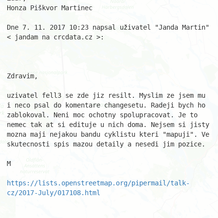
Honza Piškvor Martinec 

Dne 7. 11. 2017 10:23 napsal uživatel "Janda Martin" 
< jandam na crcdata.cz >: 

Zdravim, 

uzivatel fell3 se zde jiz resilt. Myslim ze jsem mu 
i neco psal do komentare changesetu. Radeji bych ho 
zablokoval. Neni moc ochotny spolupracovat. Je to 
nemec tak at si edituje u nich doma. Nejsem si jisty 
mozna maji nejakou bandu cyklistu kteri "mapuji". Ve 
skutecnosti spis mazou detaily a nesedi jim pozice. 

M 

https://lists.openstreetmap.org/pipermail/talk-
cz/2017-July/017108.html