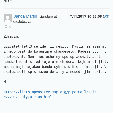
Mirek
Janda Martin
<jandam at
7.11.2017 10:23:08
(
#3
)
crcdata.cz>
73
Zdravim, 

uzivatel fell3 se zde jiz resilt. Myslim ze jsem mu 
i neco psal do komentare changesetu. Radeji bych ho 
zablokoval. Neni moc ochotny spolupracovat. Je to 
nemec tak at si edituje u nich doma. Nejsem si jisty 
mozna maji nejakou bandu cyklistu kteri "mapuji". Ve 
skutecnosti spis mazou detaily a nesedi jim pozice. 

M 

https://lists.openstreetmap.org/pipermail/talk-
cz/2017-July/017108.html