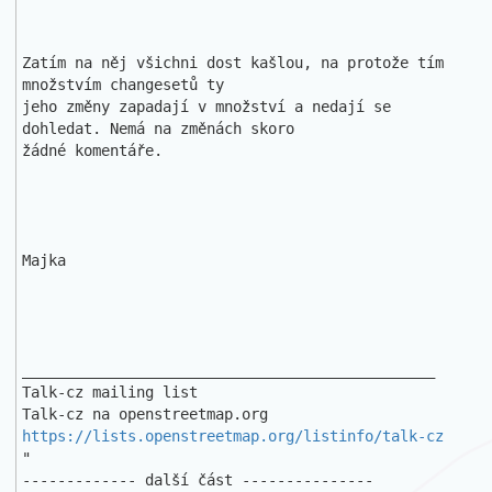
Zatím na něj všichni dost kašlou, na protože tím 
množstvím changesetů ty 

jeho změny zapadají v množství a nedají se 
dohledat. Nemá na změnách skoro 

žádné komentáře.

Majka

_______________________________________________

Talk-cz mailing list

https://lists.openstreetmap.org/listinfo/talk-cz
"

------------- další část ---------------
