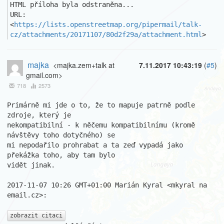
HTML příloha byla odstraněna...

URL: 
<
https://lists.openstreetmap.org/pipermail/talk-
cz/attachments/20171107/80d2f29a/attachment.html
>
majka
<majka.zem+talk at
7.11.2017 10:43:19
(
#5
)
gmail.com>
718
2573
Primárně mi jde o to, že to mapuje patrně podle 
zdroje, který je

nekompatibilní - k něčemu kompatibilnímu (kromě 
návštěvy toho dotyčného) se

mi nepodařilo prohrabat a ta zeď vypadá jako 
překážka toho, aby tam bylo

vidět jinak.

2017-11-07 10:26 GMT+01:00 Marián Kyral <mkyral na 
email.cz>:

zobrazit citaci