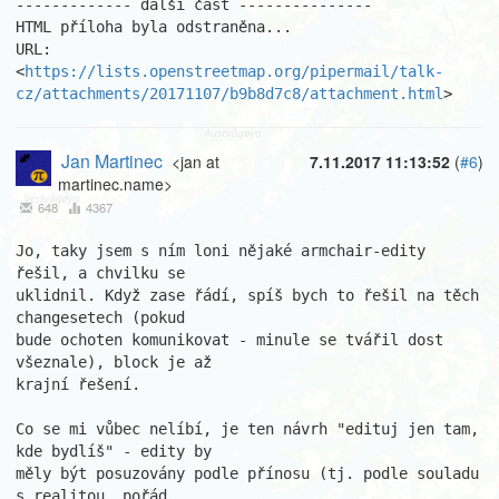
------------- další část ---------------

HTML příloha byla odstraněna...

URL: 
<
https://lists.openstreetmap.org/pipermail/talk-
cz/attachments/20171107/b9b8d7c8/attachment.html
>
Jan Martinec
<jan at
7.11.2017 11:13:52
(
#6
)
martinec.name>
648
4367
Jo, taky jsem s ním loni nějaké armchair-edity 
řešil, a chvilku se

uklidnil. Když zase řádí, spíš bych to řešil na těch 
changesetech (pokud

bude ochoten komunikovat - minule se tvářil dost 
všeznale), block je až

krajní řešení.

Co se mi vůbec nelíbí, je ten návrh "edituj jen tam, 
kde bydlíš" - edity by

měly být posuzovány podle přínosu (tj. podle souladu 
s realitou, pořád
