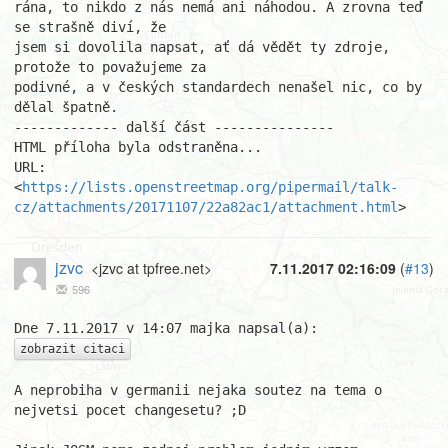
rána, to nikdo z nás nemá ani náhodou. A zrovna teď 
se strašně diví, že

jsem si dovolila napsat, ať dá vědět ty zdroje, 
protože to považujeme za

podivné, a v českých standardech nenašel nic, co by 
dělal špatně.

------------- další část ---------------

HTML příloha byla odstraněna...

URL: 
<
https://lists.openstreetmap.org/pipermail/talk-
cz/attachments/20171107/22a82ac1/attachment.html
>
jzvc
<jzvc at tpfree.net>
7.11.2017 02:16:09
(
#13
)
596
zobrazit citaci
A neprobiha v germanii nejaka soutez na tema o 
nejvetsi pocet changesetu? ;D
