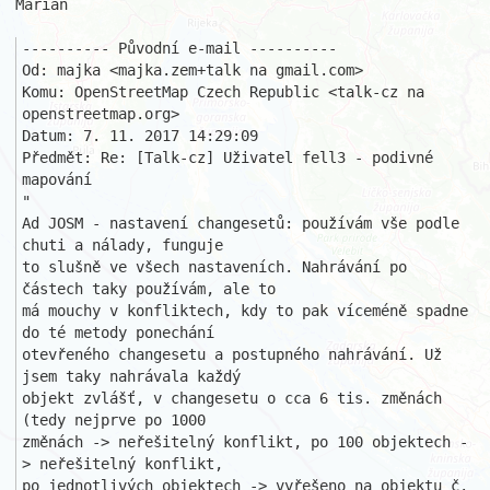
Marián

---------- Původní e-mail ----------

Od: majka <majka.zem+talk na gmail.com>

Komu: OpenStreetMap Czech Republic <talk-cz na 
openstreetmap.org>

Datum: 7. 11. 2017 14:29:09

Předmět: Re: [Talk-cz] Uživatel fell3 - podivné 
mapování 

"

Ad JOSM - nastavení changesetů: používám vše podle 
chuti a nálady, funguje 

to slušně ve všech nastaveních. Nahrávání po 
částech taky používám, ale to 

má mouchy v konfliktech, kdy to pak víceméně spadne 
do té metody ponechání 

otevřeného changesetu a postupného nahrávání. Už 
jsem taky nahrávala každý 

objekt zvlášť, v changesetu o cca 6 tis. změnách 
(tedy nejprve po 1000 

změnách -> neřešitelný konflikt, po 100 objektech -
> neřešitelný konflikt, 

po jednotlivých objektech -> vyřešeno na objektu č. 