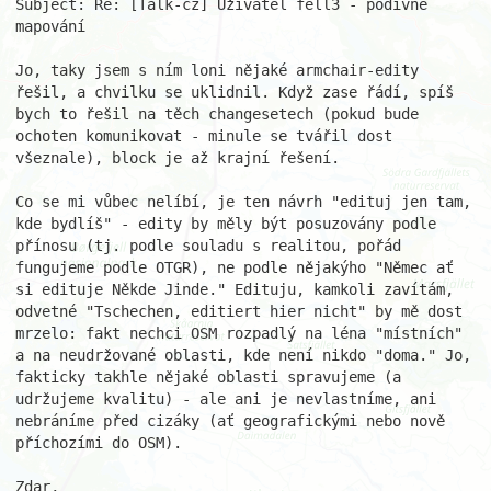
Subject: Re: [Talk-cz] Uživatel fell3 - podivné 
mapování 

Jo, taky jsem s ním loni nějaké armchair-edity 
řešil, a chvilku se uklidnil. Když zase řádí, spíš 
bych to řešil na těch changesetech (pokud bude 
ochoten komunikovat - minule se tvářil dost 
všeznale), block je až krajní řešení. 

Co se mi vůbec nelíbí, je ten návrh "edituj jen tam, 
kde bydlíš" - edity by měly být posuzovány podle 
přínosu (tj. podle souladu s realitou, pořád 
fungujeme podle OTGR), ne podle nějakýho "Němec ať 
si edituje Někde Jinde." Edituju, kamkoli zavítám, 
odvetné "Tschechen, editiert hier nicht" by mě dost 
mrzelo: fakt nechci OSM rozpadlý na léna "místních" 
a na neudržované oblasti, kde není nikdo "doma." Jo, 
fakticky takhle nějaké oblasti spravujeme (a 
udržujeme kvalitu) - ale ani je nevlastníme, ani 
nebráníme před cizáky (ať geografickými nebo nově 
příchozími do OSM). 

Zdar, 
