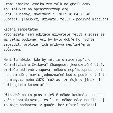
From: "majka" <majka.zem+talk na gmail.com> 

To: talk-cz na openstreetmap.org 

Sent: Tuesday, November 7, 2017 10:04:23 AM 

Subject: [Talk-cz] Uživatel fell3 - podivné mapování 

Raději samostatně. 

Procházela jsem editace uživatele fell3 a zdají se 
mi velmi podivné. Asi by bylo dobře ho rychle 
zabrzdit, protože jich přibývá nepřiměřeným 
způsobem. 

Není tu někdo, kdo by měl informace např. o 
Kunraticích u Cvikova? Changeset jednoznačně blbě, 
protože aktivně zmapoval někomu nepřístupnou cestu 
na zahradě , navíc jednoznačně buďto podle ortofota 
na mapy.cz nebo CUZK (což asi zmiňuje v jinak nic 
neříkajícím komentáři). 

Případně na to prosím ještě někdo koukněte, než ho 
začnu kontaktovat, jestli mi někde něco neušlo - je 
to moje hodnocení z gauče, bez místní znalosti. 
