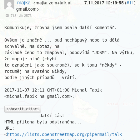
majka
<majka.zem+talk at
7.11.2017 12:19:55
(
#11
)
gmail.com>
718
2573
Komunikuje, zrovna jsem psala další komentář.

Ovšem je značně ... buď nechápavý nebo to dělá 
schválně. Na dotaz, na

základě čeho to zmapoval, odpovídá "JOSM". Na výtku, 
že mapuje blbě (chybí

to označení jako soukromé), se k tomu "někdy" - 
rozuměj na svatého Nikdy,

podle jiných případů - vrátí.

2017-11-07 12:11 GMT+01:00 Michal Fabík 
<michal.fabik na gmail.com>:

zobrazit citaci
------------- další část ---------------

HTML příloha byla odstraněna...

URL: 
<
https://lists.openstreetmap.org/pipermail/talk-