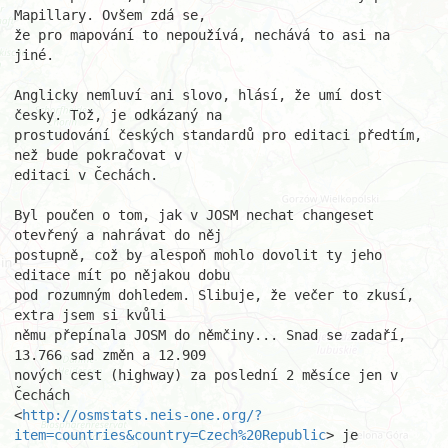
Mapillary. Ovšem zdá se,

že pro mapování to nepoužívá, nechává to asi na 
jiné.

Anglicky nemluví ani slovo, hlásí, že umí dost 
česky. Tož, je odkázaný na

prostudování českých standardů pro editaci předtím, 
než bude pokračovat v

editaci v Čechách.

Byl poučen o tom, jak v JOSM nechat changeset 
otevřený a nahrávat do něj

postupně, což by alespoň mohlo dovolit ty jeho 
editace mít po nějakou dobu

pod rozumným dohledem. Slibuje, že večer to zkusí, 
extra jsem si kvůli

němu přepínala JOSM do němčiny... Snad se zadaří, 
13.766 sad změn a 12.909

nových cest (highway) za poslední 2 měsíce jen v 
Čechách

<
http://osmstats.neis-one.org/?
item=countries&country=Czech%20Republic
> je
