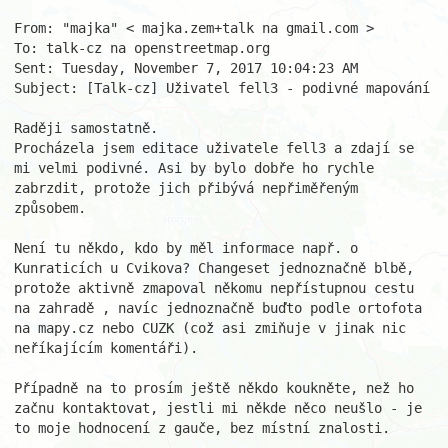
From: "majka" < majka.zem+talk na gmail.com > 

To: talk-cz na openstreetmap.org 

Sent: Tuesday, November 7, 2017 10:04:23 AM 

Subject: [Talk-cz] Uživatel fell3 - podivné mapování 

Raději samostatně. 

Procházela jsem editace uživatele fell3 a zdají se 
mi velmi podivné. Asi by bylo dobře ho rychle 
zabrzdit, protože jich přibývá nepřiměřeným 
způsobem. 

Není tu někdo, kdo by měl informace např. o 
Kunraticích u Cvikova? Changeset jednoznačně blbě, 
protože aktivně zmapoval někomu nepřístupnou cestu 
na zahradě , navíc jednoznačně buďto podle ortofota 
na mapy.cz nebo CUZK (což asi zmiňuje v jinak nic 
neříkajícím komentáři). 

Případně na to prosím ještě někdo koukněte, než ho 
začnu kontaktovat, jestli mi někde něco neušlo - je 
to moje hodnocení z gauče, bez místní znalosti. 
