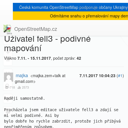
Česká komunita OpenStreetMap
podporuje
občany Ukrajiny 
Odmítáme snahu o přemalování mapy demo
[Talk-cz]
« zpět na výpis měsíce
|
OpenStreetMap.cz
Uživatel fell3 - podivné
8
mapování
+
Vlákno
7.11. - 15.11.2017
, počet zpráv:
42
−
majka
<majka.zem+talk at
7.11.2017 10:04:23
(
#1
)
gmail.com>
718
2573
Raději samostatně.

Procházela jsem editace uživatele fell3 a zdají se 
mi velmi podivné. Asi by

bylo dobře ho rychle zabrzdit, protože jich přibývá 
nepřiměřeným způsobem.
