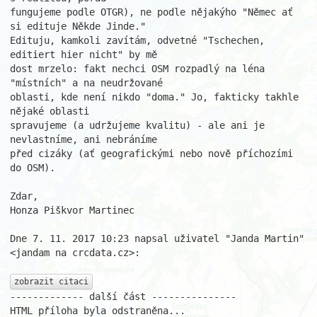
fungujeme podle OTGR), ne podle nějakýho "Němec ať 
si edituje Někde Jinde."

Edituju, kamkoli zavítám, odvetné "Tschechen, 
editiert hier nicht" by mě

dost mrzelo: fakt nechci OSM rozpadlý na léna 
"místních" a na neudržované

oblasti, kde není nikdo "doma." Jo, fakticky takhle 
nějaké oblasti

spravujeme (a udržujeme kvalitu) - ale ani je 
nevlastníme, ani nebráníme

před cizáky (ať geografickými nebo nově příchozími 
do OSM).

Zdar,

Honza Piškvor Martinec

Dne 7. 11. 2017 10:23 napsal uživatel "Janda Martin" 
<jandam na crcdata.cz>:

zobrazit citaci
------------- další část ---------------

HTML příloha byla odstraněna...
