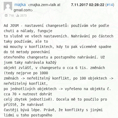
majka
<majka.zem+talk at
7.11.2017 02:28:22
(
#14
)
gmail.com>
718
2573
Ad JOSM - nastavení changesetů: používám vše podle 
chuti a nálady, funguje

to slušně ve všech nastaveních. Nahrávání po částech 
taky používám, ale to

má mouchy v konfliktech, kdy to pak víceméně spadne 
do té metody ponechání

otevřeného changesetu a postupného nahrávání. Už 
jsem taky nahrávala každý

objekt zvlášť, v changesetu o cca 6 tis. změnách 
(tedy nejprve po 1000

změnách -> neřešitelný konflikt, po 100 objektech -> 
neřešitelný konflikt,

po jednotlivých objektech -> vyřešeno na objektu č. 
cca 70 + nutnost dohrát

celý zbytek jednotlivě). Docela mě to poučilo pro 
příště, že nahrávat

častěji bývá lépe. Právě, že konflikty s jinými 
lidmi u toho postupného
