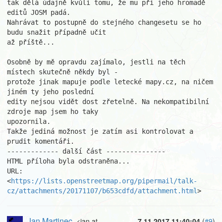
tak dělá údajně kvůli tomu, že mu při jeho hromadě 
editů JOSM padá.

Nahrávat to postupně do stejného changesetu se ho 
budu snažit případně učit

až příště...

Osobně by mě opravdu zajímalo, jestli na těch 
místech skutečně někdy byl -

protože jinak mapuje podle letecké mapy.cz, na ničem 
jiném ty jeho poslední

edity nejsou vidět dost zřetelně. Na nekompatibilní 
zdroje map jsem ho taky

upozornila.

Takže jediná možnost je zatím asi kontrolovat a 
prudit komentáři.

------------- další část ---------------

HTML příloha byla odstraněna...

URL: 
<
https://lists.openstreetmap.org/pipermail/talk-
cz/attachments/20171107/b653cdfd/attachment.html
>
Jan Martinec
<jan at
7.11.2017 11:40:04
(
#9
)