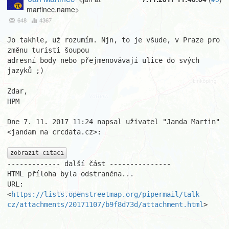
martinec.name>
648
4367
Jo takhle, už rozumím. Njn, to je všude, v Praze pro 
změnu turisti šoupou

adresní body nebo přejmenovávají ulice do svých 
jazyků ;)

Zdar,

HPM

Dne 7. 11. 2017 11:24 napsal uživatel "Janda Martin" 
<jandam na crcdata.cz>:

zobrazit citaci
------------- další část ---------------

HTML příloha byla odstraněna...

URL: 
<
https://lists.openstreetmap.org/pipermail/talk-
cz/attachments/20171107/b9f8d73d/attachment.html
>