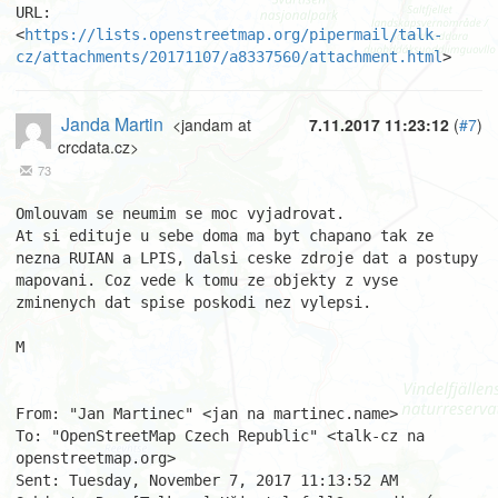
URL: 
<
https://lists.openstreetmap.org/pipermail/talk-
cz/attachments/20171107/a8337560/attachment.html
>
Janda Martin
<jandam at
7.11.2017 11:23:12
(
#7
)
crcdata.cz>
73
Omlouvam se neumim se moc vyjadrovat. 

At si edituje u sebe doma ma byt chapano tak ze 
nezna RUIAN a LPIS, dalsi ceske zdroje dat a postupy 
mapovani. Coz vede k tomu ze objekty z vyse 
zminenych dat spise poskodi nez vylepsi. 

M 

From: "Jan Martinec" <jan na martinec.name> 

To: "OpenStreetMap Czech Republic" <talk-cz na 
openstreetmap.org> 

Sent: Tuesday, November 7, 2017 11:13:52 AM 
