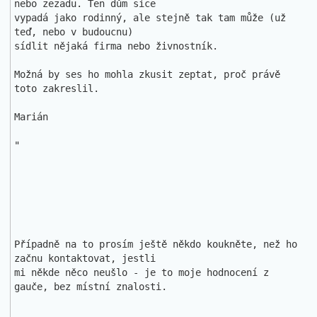
nebo zezadu. Ten dům sice 

vypadá jako rodinný, ale stejně tak tam může (už 
teď, nebo v budoucnu) 

sídlit nějaká firma nebo živnostník.

Možná by ses ho mohla zkusit zeptat, proč právě 
toto zakreslil.

Marián

"

Případně na to prosím ještě někdo koukněte, než ho 
začnu kontaktovat, jestli

mi někde něco neušlo - je to moje hodnocení z 
gauče, bez místní znalosti.
