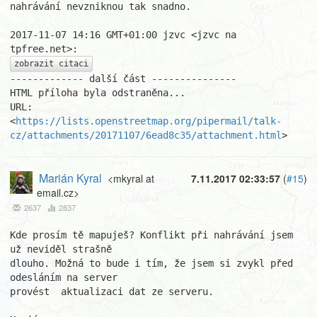
nahrávání nevzniknou tak snadno.

2017-11-07 14:16 GMT+01:00 jzvc <jzvc na 
zobrazit citaci
------------- další část ---------------

HTML příloha byla odstraněna...

URL: 
<
https://lists.openstreetmap.org/pipermail/talk-
cz/attachments/20171107/6ead8c35/attachment.html
>
Marián Kyral
<mkyral at
7.11.2017 02:33:57
(
#15
)
email.cz>
2637
2837
Kde prosím tě mapuješ? Konflikt při nahrávání jsem 
už neviděl strašně 

dlouho. Možná to bude i tím, že jsem si zvykl před 
odesláním na server 

provést  aktualizaci dat ze serveru.
