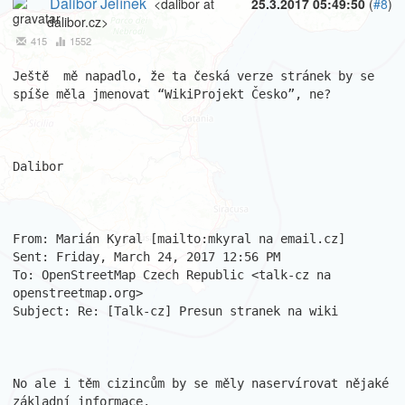
Dalibor Jelínek
<dalibor at
25.3.2017 05:49:50
(
#8
)
dalibor.cz>
415
1552
Ještě  mě napadlo, že ta česká verze stránek by se 
spíše měla jmenovat “WikiProjekt Česko”, ne?

Dalibor

From: Marián Kyral [mailto:mkyral na email.cz] 

Sent: Friday, March 24, 2017 12:56 PM

To: OpenStreetMap Czech Republic <talk-cz na 
openstreetmap.org>

Subject: Re: [Talk-cz] Presun stranek na wiki

No ale i těm cizincům by se měly naservírovat nějaké 
základní informace.
