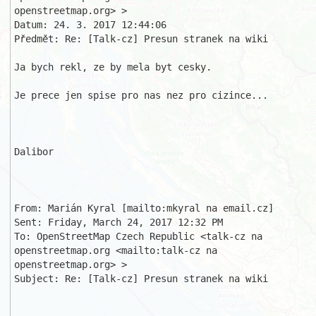
openstreetmap.org> >

Datum: 24. 3. 2017 12:44:06

Předmět: Re: [Talk-cz] Presun stranek na wiki 

Ja bych rekl, ze by mela byt cesky.

Je prece jen spise pro nas nez pro cizince...

Dalibor

From: Marián Kyral [mailto:mkyral na email.cz] 

Sent: Friday, March 24, 2017 12:32 PM

To: OpenStreetMap Czech Republic <talk-cz na 
openstreetmap.org <mailto:talk-cz na 
openstreetmap.org> >

Subject: Re: [Talk-cz] Presun stranek na wiki
