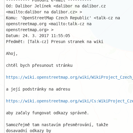
---------- Původní e-mail ----------

Od: Dalibor Jelínek <dalibor na dalibor.cz 
<mailto:dalibor na dalibor.cz> >

Komu: 'OpenStreetMap Czech Republic' <talk-cz na 
openstreetmap.org <mailto:talk-cz na 
openstreetmap.org> >

Datum: 24. 3. 2017 11:55:05

Předmět: [Talk-cz] Presun stranek na wiki 

Ahoj,

chtěl bych přesunout stránku 

https://wiki.openstreetmap.org/wiki/WikiProject_Czech
a její podstránky na adresu 

https://wiki.openstreetmap.org/wiki/Cs:WikiProject_Cz
aby začaly fungovat odkazy správně.

Samozřejmě tam nastavím přesměrování, takže 
dosavadní odkazy by 
