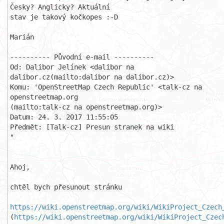
Česky? Anglicky? Aktuální 

stav je takový kočkopes :-D

Marián

---------- Původní e-mail ----------

Od: Dalibor Jelínek <dalibor na 
dalibor.cz(mailto:dalibor na dalibor.cz)>

Komu: 'OpenStreetMap Czech Republic' <talk-cz na 
openstreetmap.org

(mailto:talk-cz na openstreetmap.org)>

Datum: 24. 3. 2017 11:55:05

Předmět: [Talk-cz] Presun stranek na wiki 

"

Ahoj,

chtěl bych přesunout stránku 

https://wiki.openstreetmap.org/wiki/WikiProject_Czech
(
https://wiki.openstreetmap.org/wiki/WikiProject_Czec