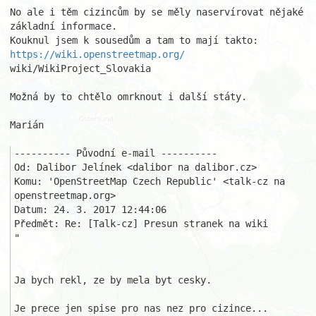
No ale i těm cizincům by se měly naservírovat nějaké 
základní informace.

Kouknul jsem k sousedům a tam to mají takto: 
https://wiki.openstreetmap.org/
wiki/WikiProject_Slovakia

Možná by to chtělo omrknout i další státy.

Marián

---------- Původní e-mail ----------

Od: Dalibor Jelínek <dalibor na dalibor.cz>

Komu: 'OpenStreetMap Czech Republic' <talk-cz na 
openstreetmap.org>

Datum: 24. 3. 2017 12:44:06

Předmět: Re: [Talk-cz] Presun stranek na wiki 

"

Ja bych rekl, ze by mela byt cesky.

Je prece jen spise pro nas nez pro cizince...
