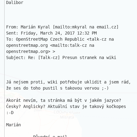
Dalibor

From: Marián Kyral [mailto:mkyral na email.cz] 

Sent: Friday, March 24, 2017 12:32 PM

To: OpenStreetMap Czech Republic <talk-cz na 
openstreetmap.org <mailto:talk-cz na 
openstreetmap.org> >

Subject: Re: [Talk-cz] Presun stranek na wiki

Já nejsem proti, wiki potřebuje uklidit a jsem rád, 
že ses do toho pustil s takovou vervou ;-)

Akorát nevím, ta stránka má být v jakém jazyce? 
Česky? Anglicky? Aktuální stav je takový kočkopes 
:-D

Marián
