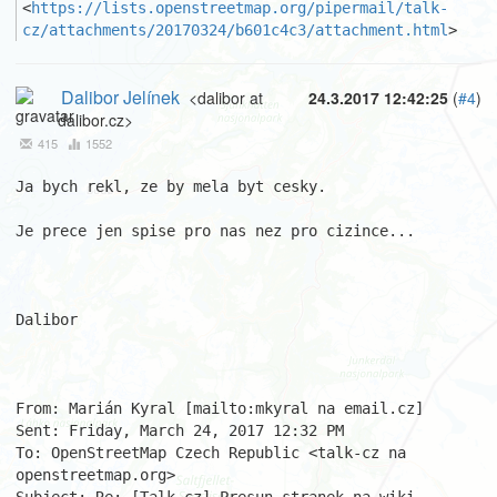
<
https://lists.openstreetmap.org/pipermail/talk-
cz/attachments/20170324/b601c4c3/attachment.html
>
Dalibor Jelínek
<dalibor at
24.3.2017 12:42:25
(
#4
)
dalibor.cz>
415
1552
Ja bych rekl, ze by mela byt cesky.

Je prece jen spise pro nas nez pro cizince...

Dalibor

From: Marián Kyral [mailto:mkyral na email.cz] 

Sent: Friday, March 24, 2017 12:32 PM

To: OpenStreetMap Czech Republic <talk-cz na 
openstreetmap.org>
