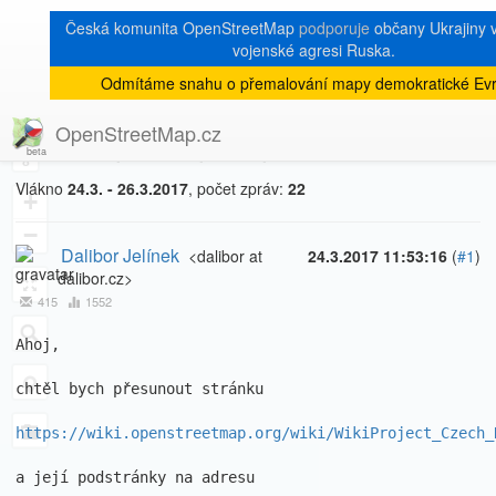
Česká komunita OpenStreetMap
podporuje
občany Ukrajiny v 
vojenské agresi Ruska.
Odmítáme snahu o přemalování mapy demokratické Evr
[Talk-cz]
« zpět na výpis měsíce
|
OpenStreetMap.cz
Presun stranek na wiki
8
Vlákno
24.3. - 26.3.2017
, počet zpráv:
22
+
−
Dalibor Jelínek
<dalibor at
24.3.2017 11:53:16
(
#1
)
dalibor.cz>
415
1552
Ahoj,

chtěl bych přesunout stránku 

https://wiki.openstreetmap.org/wiki/WikiProject_Czech_
a její podstránky na adresu 
