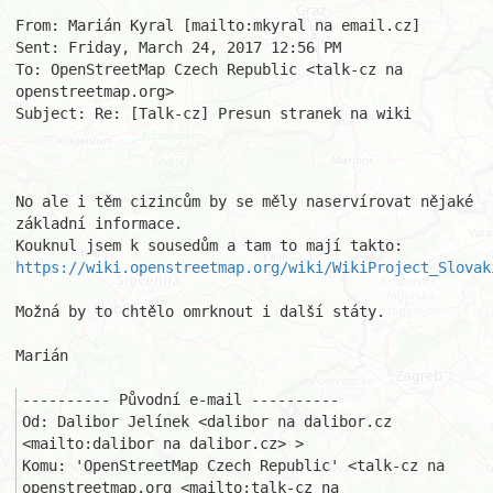
From: Marián Kyral [mailto:mkyral na email.cz] 

Sent: Friday, March 24, 2017 12:56 PM

To: OpenStreetMap Czech Republic <talk-cz na 
openstreetmap.org>

Subject: Re: [Talk-cz] Presun stranek na wiki

No ale i těm cizincům by se měly naservírovat nějaké 
základní informace.

Kouknul jsem k sousedům a tam to mají takto: 
https://wiki.openstreetmap.org/wiki/WikiProject_Slovak
Možná by to chtělo omrknout i další státy.

Marián

---------- Původní e-mail ----------

Od: Dalibor Jelínek <dalibor na dalibor.cz 
<mailto:dalibor na dalibor.cz> >

Komu: 'OpenStreetMap Czech Republic' <talk-cz na 
openstreetmap.org <mailto:talk-cz na 