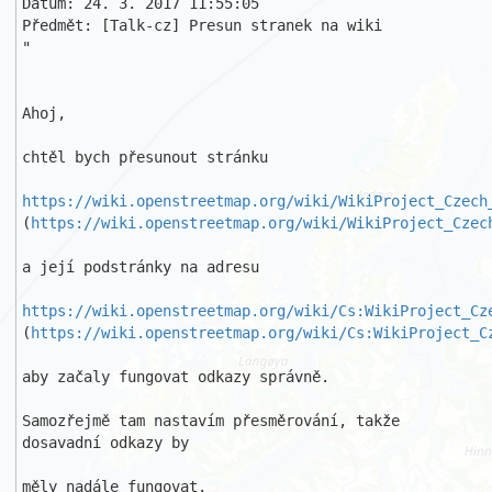
Datum: 24. 3. 2017 11:55:05

Předmět: [Talk-cz] Presun stranek na wiki 

"

Ahoj,

chtěl bych přesunout stránku 

https://wiki.openstreetmap.org/wiki/WikiProject_Czech
(
https://wiki.openstreetmap.org/wiki/WikiProject_Czec
a její podstránky na adresu 

https://wiki.openstreetmap.org/wiki/Cs:WikiProject_Cz
(
https://wiki.openstreetmap.org/wiki/Cs:WikiProject_C
aby začaly fungovat odkazy správně.

Samozřejmě tam nastavím přesměrování, takže 
dosavadní odkazy by 

měly nadále fungovat.
