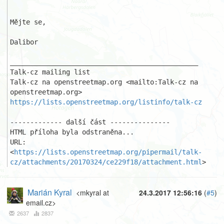
Mějte se,

Dalibor

_______________________________________________

Talk-cz mailing list

Talk-cz na openstreetmap.org <mailto:Talk-cz na 
https://lists.openstreetmap.org/listinfo/talk-cz
------------- další část ---------------

HTML příloha byla odstraněna...

URL: 
<
https://lists.openstreetmap.org/pipermail/talk-
cz/attachments/20170324/ce229f18/attachment.html
>
Marián Kyral
<mkyral at
24.3.2017 12:56:16
(
#5
)
email.cz>
2637
2837