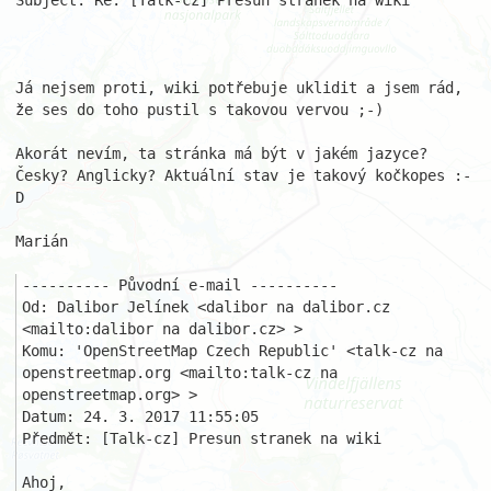
Subject: Re: [Talk-cz] Presun stranek na wiki

Já nejsem proti, wiki potřebuje uklidit a jsem rád, 
že ses do toho pustil s takovou vervou ;-)

Akorát nevím, ta stránka má být v jakém jazyce? 
Česky? Anglicky? Aktuální stav je takový kočkopes :-
D

Marián

---------- Původní e-mail ----------

Od: Dalibor Jelínek <dalibor na dalibor.cz 
<mailto:dalibor na dalibor.cz> >

Komu: 'OpenStreetMap Czech Republic' <talk-cz na 
openstreetmap.org <mailto:talk-cz na 
openstreetmap.org> >

Datum: 24. 3. 2017 11:55:05

Předmět: [Talk-cz] Presun stranek na wiki 

Ahoj,
