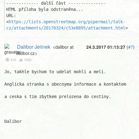
------------- další část ---------------

HTML příloha byla odstraněna...

URL: 
<
https://lists.openstreetmap.org/pipermail/talk-
cz/attachments/20170324/c53e8895/attachment.html
>
Dalibor Jelínek
<dalibor at
24.3.2017 01:13:27
(
#7
)
dalibor.cz>
415
1552
Jo, takhle bychom to udelat mohli a meli.

Anglicka stranka s obecnyma informace a kontaktem

a ceska s tim zbytkem prelozena do cestiny.

Dalibor
