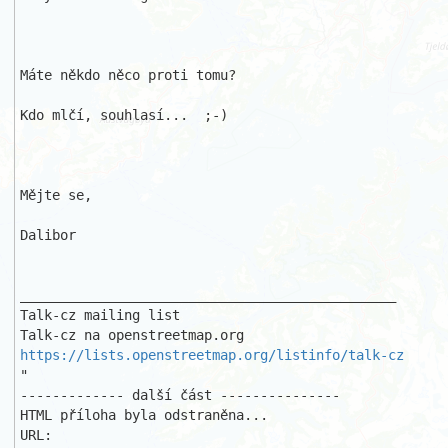
Máte někdo něco proti tomu?

Kdo mlčí, souhlasí...  ;-)

Mějte se,

Dalibor

_______________________________________________

Talk-cz mailing list

https://lists.openstreetmap.org/listinfo/talk-cz
"

------------- další část ---------------

HTML příloha byla odstraněna...

URL: 