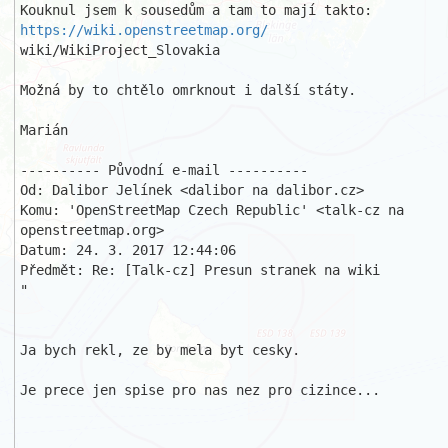
Kouknul jsem k sousedům a tam to mají takto: 
https://wiki.openstreetmap.org/
wiki/WikiProject_Slovakia

Možná by to chtělo omrknout i další státy.

Marián

---------- Původní e-mail ----------

Od: Dalibor Jelínek <dalibor na dalibor.cz>

Komu: 'OpenStreetMap Czech Republic' <talk-cz na 
openstreetmap.org>

Datum: 24. 3. 2017 12:44:06

Předmět: Re: [Talk-cz] Presun stranek na wiki 

"

Ja bych rekl, ze by mela byt cesky.

Je prece jen spise pro nas nez pro cizince...
