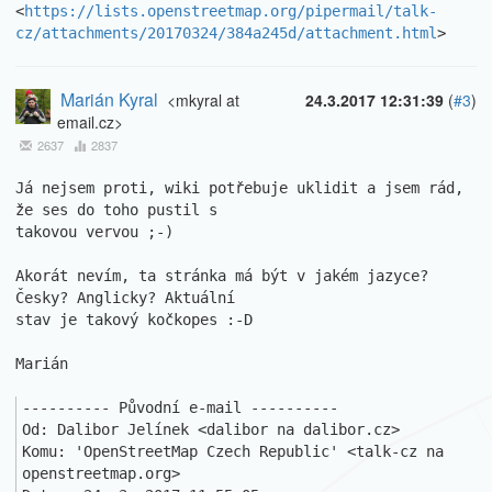
<
https://lists.openstreetmap.org/pipermail/talk-
cz/attachments/20170324/384a245d/attachment.html
>
Marián Kyral
<mkyral at
24.3.2017 12:31:39
(
#3
)
email.cz>
2637
2837
Já nejsem proti, wiki potřebuje uklidit a jsem rád, 
že ses do toho pustil s 

takovou vervou ;-)

Akorát nevím, ta stránka má být v jakém jazyce? 
Česky? Anglicky? Aktuální 

stav je takový kočkopes :-D

Marián

---------- Původní e-mail ----------

Od: Dalibor Jelínek <dalibor na dalibor.cz>

Komu: 'OpenStreetMap Czech Republic' <talk-cz na 
openstreetmap.org>
