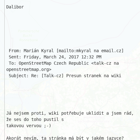
Dalibor

 From: Marián Kyral [mailto:mkyral na email.cz] 

 Sent: Friday, March 24, 2017 12:32 PM

 To: OpenStreetMap Czech Republic <talk-cz na 
openstreetmap.org>

 Subject: Re: [Talk-cz] Presun stranek na wiki

Já nejsem proti, wiki potřebuje uklidit a jsem rád, 
že ses do toho pustil s 

takovou vervou ;-)

Akorát nevím, ta stránka má být v jakém jazyce? 