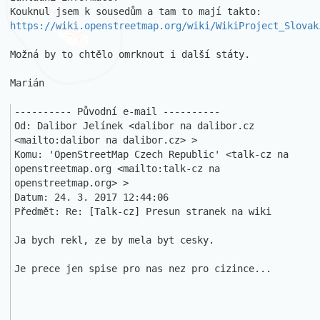
Kouknul jsem k sousedům a tam to mají takto: 
https://wiki.openstreetmap.org/wiki/WikiProject_Slovak
Možná by to chtělo omrknout i další státy.

Marián

---------- Původní e-mail ----------

Od: Dalibor Jelínek <dalibor na dalibor.cz 
<mailto:dalibor na dalibor.cz> >

Komu: 'OpenStreetMap Czech Republic' <talk-cz na 
openstreetmap.org <mailto:talk-cz na 
openstreetmap.org> >

Datum: 24. 3. 2017 12:44:06

Předmět: Re: [Talk-cz] Presun stranek na wiki 

Ja bych rekl, ze by mela byt cesky.

Je prece jen spise pro nas nez pro cizince...
