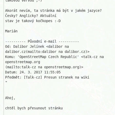
takovou vervou ;-)

Akorát nevím, ta stránka má být v jakém jazyce? 
Česky? Anglicky? Aktuální 

stav je takový kočkopes :-D

Marián

---------- Původní e-mail ----------

Od: Dalibor Jelínek <dalibor na 
dalibor.cz(mailto:dalibor na dalibor.cz)>

Komu: 'OpenStreetMap Czech Republic' <talk-cz na 
openstreetmap.org

(mailto:talk-cz na openstreetmap.org)>

Datum: 24. 3. 2017 11:55:05

Předmět: [Talk-cz] Presun stranek na wiki 

"

Ahoj,

chtěl bych přesunout stránku 
