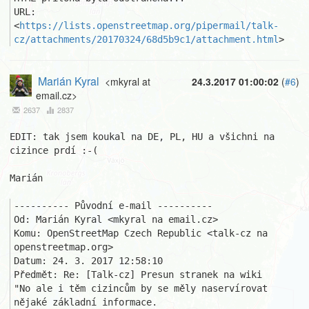
URL: 
<
https://lists.openstreetmap.org/pipermail/talk-
cz/attachments/20170324/68d5b9c1/attachment.html
>
Marián Kyral
<mkyral at
24.3.2017 01:00:02
(
#6
)
email.cz>
2637
2837
EDIT: tak jsem koukal na DE, PL, HU a všichni na 
cizince prdí :-(

Marián

---------- Původní e-mail ----------

Od: Marián Kyral <mkyral na email.cz>

Komu: OpenStreetMap Czech Republic <talk-cz na 
openstreetmap.org>

Datum: 24. 3. 2017 12:58:10

Předmět: Re: [Talk-cz] Presun stranek na wiki 

"No ale i těm cizincům by se měly naservírovat 
nějaké základní informace.
