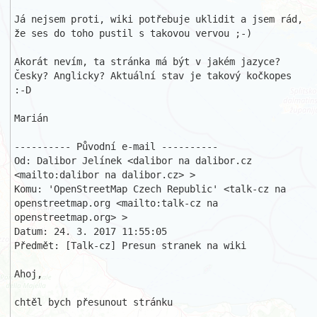
Já nejsem proti, wiki potřebuje uklidit a jsem rád, 
že ses do toho pustil s takovou vervou ;-)

Akorát nevím, ta stránka má být v jakém jazyce? 
Česky? Anglicky? Aktuální stav je takový kočkopes 
:-D

Marián

---------- Původní e-mail ----------

Od: Dalibor Jelínek <dalibor na dalibor.cz 
<mailto:dalibor na dalibor.cz> >

Komu: 'OpenStreetMap Czech Republic' <talk-cz na 
openstreetmap.org <mailto:talk-cz na 
openstreetmap.org> >

Datum: 24. 3. 2017 11:55:05

Předmět: [Talk-cz] Presun stranek na wiki 

Ahoj,

chtěl bych přesunout stránku 
