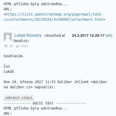
HTML příloha byla odstraněna...

URL: 
<
https://lists.openstreetmap.org/pipermail/talk-
cz/attachments/20170324/3e76096f/attachment.html
>
Lukas Novotny
<lenochod at
24.3.2017 12:29:17
(
#2
)
tiscali.cz>
161
13504
Souhlasím.

Čus

Lukáš

Dne 24. března 2017 11:53 Dalibor Jelínek <dalibor 
na dalibor.cz> napsal(a):

zobrazit citaci
------------- další část ---------------

HTML příloha byla odstraněna...

URL: 