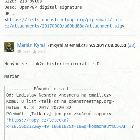
Size: 213 bytes

Desc: OpenPGP digital signature

URL: 
<
https://lists.openstreetmap.org/pipermail/talk-
cz/attachments/20170309/a89bd88a/attachment.sig
>
Marián Kyral
<mkyral at email.cz>
9.3.2017 08:26:53
(
#2
)
2637
2837
Nehýbe se, takže historic=aircraft :-D

Marián

---------- Původní e-mail ----------

Od: Ladislav Nesnera <nesnera na email.cz>

Komu: 8 list <talk-cz na openstreetmap.org>

Datum: 9. 3. 2017 20:20:32

Předmět: [Talk-cz] jen pro zkušené mappery 

"
https://mapy.cz/letecka?
x=16.5602322&y=49.1668182&z=18&q=kosmonaut%C5%AF
 ;?
