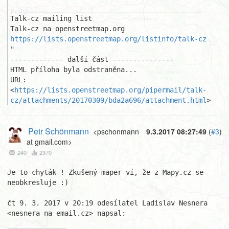
_______________________________________________

Talk-cz mailing list

https://lists.openstreetmap.org/listinfo/talk-cz
"

------------- další část ---------------

HTML příloha byla odstraněna...

URL: 
<
https://lists.openstreetmap.org/pipermail/talk-
cz/attachments/20170309/bda2a696/attachment.html
>
Petr Schönmann
<pschonmann
9.3.2017 08:27:49
(
#3
)
at gmail.com>
240
2370
Je to chyták ! Zkušený maper ví, že z Mapy.cz se 
neobkresluje :)

čt 9. 3. 2017 v 20:19 odesílatel Ladislav Nesnera 
<nesnera na email.cz> napsal:
