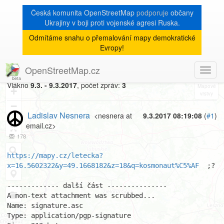
Česká komunita OpenStreetMap
podporuje
občany
Ukrajiny v boji proti vojenské agresi Ruska.
Odmítáme snahu o přemalování mapy demokratické
[Talk-cz]
« zpět na výpis měsíce
|
Evropy!
jen pro zkušené mappery
OpenStreetMap.cz
Toggl
8
navig
Vlákno
9.3. - 9.3.2017
, počet zpráv:
3
+
−
Ladislav Nesnera
<nesnera at
9.3.2017 08:19:08
(
#1
)
email.cz>
178
https://mapy.cz/letecka?
x=16.5602322&y=49.1668182&z=18&q=kosmonaut%C5%AF
  ;?

------------- další část ---------------

A non-text attachment was scrubbed...

Name: signature.asc

Type: application/pgp-signature
