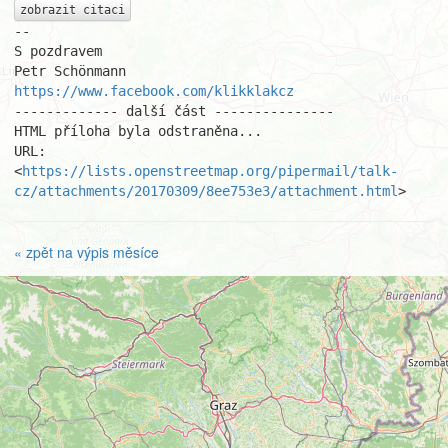
zobrazit citaci
-- 

S pozdravem

https://www.facebook.com/klikklakcz
------------- další část ---------------

HTML příloha byla odstraněna...

URL: 
<
https://lists.openstreetmap.org/pipermail/talk-
cz/attachments/20170309/8ee753e3/attachment.html
>
« zpět na výpis měsíce