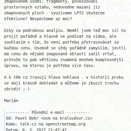
zmapovanem uzemi: fragmenty, poskozovani 
prostorovych vztahu, neduvodne mazani jiz 
zmapovanych ploch - vyuzivame LPIS skutecne 
efektivne? Nespechame az moc?

Díky za podrobnou analýzu. Neměl jsem teď moc sil to 
projít pořádně a hlavně se podívat na videa, ale 
souhlasím s tím, že není potřeba přetrasovávat za 
každou cenu. Osobně se vždy pořádně zamyslím, jestli 
má cenu do nějaké zmapované oblasti začít vrtat, 
protože to pak většinou znamená mnohem komplexnější 
úpravu, na kterou je potřeba více času.

A k těm co trasují hlava nehlava - v historii prvku 
se dají krásně dohledat a můžeme je zkusit trochu 
zbrzdit ;-)

Marián

---------- Původní e-mail ----------

Od: Pavel Bokr <osm na kraluvdvur.cz>

Komu: talk-cz na openstreetmap.org

Datum: 8. 3. 2017 21:47:42
