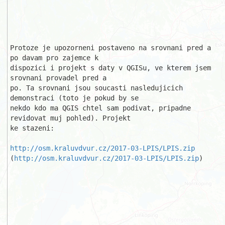
Protoze je upozorneni postaveno na srovnani pred a 
po davam pro zajemce k 

dispozici i projekt s daty v QGISu, ve kterem jsem 
srovnani provadel pred a 

po. Ta srovnani jsou soucasti nasledujicich 
demonstraci (toto je pokud by se

nekdo kdo ma QGIS chtel sam podivat, pripadne 
revidovat muj pohled). Projekt

ke stazeni:

http://osm.kraluvdvur.cz/2017-03-LPIS/LPIS.zip
(
http://osm.kraluvdvur.cz/2017-03-LPIS/LPIS.zip
)
