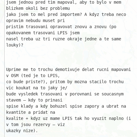
jsem jednou pred tim mapoval, aby to bylo v mem 
blizkem okoli bez problemu 

jako jsem to mel pred importem? A kdyz treba neco 
opravim nebudu muset pri 

pristim trasovani opravovat znovu a znovu (po 
opakovanem trasovani LPIS jsem

nasel treba uz tri ruzne okraje jedne a te same 
louky)?

Uprime me to trochu demotivuje delat rucni mapovani 
v OSM (ted je to LPIS, 

co bude priste?), pritom by mozna stacilo trochu 
vic koukat na to jaky je/

bude vysledek trasovani v porovnani se soucasnym 
stavem – kdy to prinasi 

spise klady a kdy bohuzel spise zapory a ubrat na 
kvantite a pridat na 

kvalite + kdyz uz mame LPIS tak ho vyuzit naplno (i 
v tom jsou rezervy – viz

ukazky nize).
