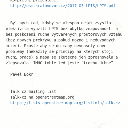
  Kompletni prezentace:

http://osm.kraluvdvur.cz/2017-03-LPIS/LPIS.pdf
  Byl bych rad, kdyby se alespon nejak zvysila 
efektivita vyuziti LPIS bez ubytku zmapovanosti a 
bez poskozeni rucne vytvarenych prostorovych vztahu 
(bez novych prekryvu a pokud mozno i neduvodnych 
mezer). Proste aby se do mapy nevnasely nove 
problemy (nekazily se principy na kterych stoji 
rucni prace) a mapa se skutecne jen zpresnovala a 
zlepsovala. IMHO tohle ted jeste “trochu drhne”.

  Pavel Bokr

  _______________________________________________

  Talk-cz mailing list

  Talk-cz na openstreetmap.org

https://lists.openstreetmap.org/listinfo/talk-cz
---------------------------------------------------