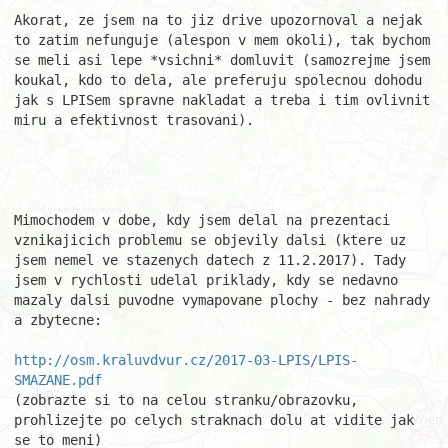
Akorat, ze jsem na to jiz drive upozornoval a nejak 
to zatim nefunguje (alespon v mem okoli), tak bychom 
se meli asi lepe *vsichni* domluvit (samozrejme jsem 
koukal, kdo to dela, ale preferuju spolecnou dohodu 
jak s LPISem spravne nakladat a treba i tim ovlivnit 
miru a efektivnost trasovani).

Mimochodem v dobe, kdy jsem delal na prezentaci 
vznikajicich problemu se objevily dalsi (ktere uz 
jsem nemel ve stazenych datech z 11.2.2017). Tady 
jsem v rychlosti udelal priklady, kdy se nedavno 
mazaly dalsi puvodne vymapovane plochy - bez nahrady 
a zbytecne:

http://osm.kraluvdvur.cz/2017-03-LPIS/LPIS-
SMAZANE.pdf
(zobrazte si to na celou stranku/obrazovku, 
prohlizejte po celych straknach dolu at vidite jak 
se to meni)
