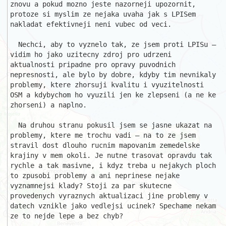
znovu a pokud mozno jeste nazorneji upozornit, 
protoze si myslim ze nejaka uvaha jak s LPISem 
nakladat efektivneji neni vubec od veci.

  Nechci, aby to vyznelo tak, ze jsem proti LPISu – 
vidim ho jako uzitecny zdroj pro udrzeni 
aktualnosti pripadne pro opravy puvodnich 
nepresnosti, ale bylo by dobre, kdyby tim nevnikaly 
problemy, ktere zhorsuji kvalitu i vyuzitelnosti 
OSM a kdybychom ho vyuzili jen ke zlepseni (a ne ke 
zhorseni) a naplno.

  Na druhou stranu pokusil jsem se jasne ukazat na 
problemy, ktere me trochu vadi – na to ze jsem 
stravil dost dlouho rucnim mapovanim zemedelske 
krajiny v mem okoli. Je nutne trasovat opravdu tak 
rychle a tak masivne, i kdyz treba u nejakych ploch 
to zpusobi problemy a ani neprinese nejake 
vyznamnejsi klady? Stoji za par skutecne 
provedenych vyraznych aktualizaci jine problemy v 
datech vznikle jako vedlejsi ucinek? Spechame nekam 
ze to nejde lepe a bez chyb?
