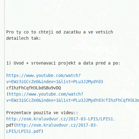
Pro ty co to chteji od zacatku a ve vetsich 
detailech tak:

1) Uvod + srovnavaci projekt a data pred a po:

https://www.youtube.com/watch?
v=EWz3iGCcZe0&index=1&list=PLu3J2MydYd3
cfIhzFhCqfH3LbdSBu9vDQ

(
https://www.youtube.com/watch?
v=EWz3iGCcZe0&index=1&list=PLu3J2MydYd3cfIhzFhCqfH3Lb
Prezentace pouzita ve videu:: 
http://osm.kraluvdvur.cz/2017-03-LPIS/LPIS1.
pdf(
http://osm.kraluvdvur.cz/2017-03-
LPIS/LPIS1.pdf
)
