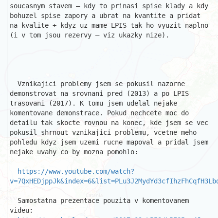
soucasnym stavem – kdy to prinasi spise klady a kdy 
bohuzel spise zapory a ubrat na kvantite a pridat 
na kvalite + kdyz uz mame LPIS tak ho vyuzit naplno 
(i v tom jsou rezervy – viz ukazky nize).

  Vznikajici problemy jsem se pokusil nazorne 
demonstrovat na srovnani pred (2013) a po LPIS 
trasovani (2017). K tomu jsem udelal nejake 
komentovane demonstrace. Pokud nechcete moc do 
detailu tak skocte rovnou na konec, kde jsem se vec 
pokusil shrnout vznikajici problemu, vcetne meho 
pohledu kdyz jsem uzemi rucne mapoval a pridal jsem 
nejake uvahy co by mozna pomohlo:

https://www.youtube.com/watch?
v=7QxHEDjppJk&index=6&list=PLu3J2MydYd3cfIhzFhCqfH3Lb
  Samostatna prezentace pouzita v komentovanem 
videu:
