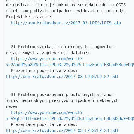
demonstraci (toto je pokud by se nekdo kdo ma QGIS 
chtel sam podivat, pripadne revidovat muj pohled). 
Projekt ke stazeni:

http://osm.kraluvdvur.cz/2017-03-LPIS/LPIS.zip
  2) Problem vznikajicich drobnych fragmentu – 
nemaji smysl a zapleveluji databazi

https://www.youtube.com/watch?
v=2AhqUMyu8pM&list=PLu3J2MydYd3cfIhzFhCqfH3LbdSBu9vDQ
  Prezentace pouzita ve videu: 
http://osm.kraluvdvur.cz/2017-03-LPIS/LPIS2.pdf
  3) Problem poskozovani prostorovych vztahu – 
vznik neduvodnych prekryvu pripadne i nekterych 
mezer

https://www.youtube.com/watch?
v=V9gE3tTTFGc&list=PLu3J2MydYd3cfIhzFhCqfH3LbdSBu9vDQ
  Prezentace pouzita ve videu: 
http://osm.kraluvdvur.cz/2017-03-LPIS/LPIS3.pdf