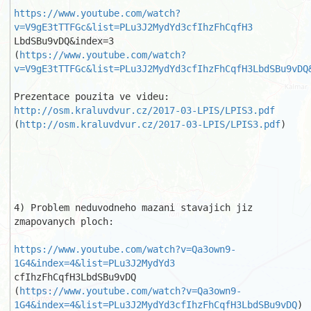
https://www.youtube.com/watch?
v=V9gE3tTTFGc&list=PLu3J2MydYd3cfIhzFhCqfH3
LbdSBu9vDQ&index=3

(
https://www.youtube.com/watch?
v=V9gE3tTTFGc&list=PLu3J2MydYd3cfIhzFhCqfH3LbdSBu9vDQ
Prezentace pouzita ve videu: 
http://osm.kraluvdvur.cz/2017-03-LPIS/LPIS3.pdf
(
http://osm.kraluvdvur.cz/2017-03-LPIS/LPIS3.pdf
)

4) Problem neduvodneho mazani stavajich jiz 
zmapovanych ploch:

https://www.youtube.com/watch?v=Qa3own9-
1G4&index=4&list=PLu3J2MydYd3
cfIhzFhCqfH3LbdSBu9vDQ

(
https://www.youtube.com/watch?v=Qa3own9-
1G4&index=4&list=PLu3J2MydYd3cfIhzFhCqfH3LbdSBu9vDQ
)
