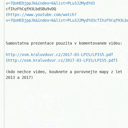
v=7QxHEDjppJk&index=6&list=PLu3J2MydYd3
cfIhzFhCqfH3LbdSBu9vDQ

(
https://www.youtube.com/watch?
v=7QxHEDjppJk&index=6&list=PLu3J2MydYd3cfIhzFhCqfH3Lb
Samostatna prezentace pouzita v komentovanem videu:

http://osm.kraluvdvur.cz/2017-03-LPIS/LPIS5.pdf
(
http://osm.kraluvdvur.cz/2017-03-LPIS/LPIS5.pdf
)

(kdo nechce video, kouknete a porovnejte mapy z let 
2013 a 2017)
