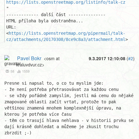
https://lists.openstreetmap.org/listinfo/talk-cz
"

------------- další část ---------------

HTML příloha byla odstraněna...

URL: 
<
https://lists.openstreetmap.org/pipermail/talk-
cz/attachments/20170308/8ce9c8a3/attachment.html
>
Pavel Bokr
<osm at
9.3.2017 12:10:08
(
#2
)
kraluvdvur.cz>
58
1559
Presne si napsal to, o co tu myslim jde:

- že není potřeba přetrasovávat za každou cenu

- se vždy pořádně zamyslím, jestli má cenu do nějaké 
zmapované oblasti začít vrtat, protože to pak 
většinou znamená mnohem komplexnější úpravu, na 
kterou je potřeba více času

- těm co trasují hlava nehlava - v historii prvku se 
dají krásně dohledat a můžeme je zkusit trochu 
zbrzdit ;-)
