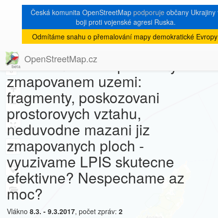
Česká komunita OpenStreetMap
podporuje
občany Ukrajiny 
boji proti vojenské agresi Ruska.
Odmítáme snahu o přemalování mapy demokratické Evropy
[Talk-cz]
« zpět na výpis měsíce
|
OpenStreetMap.cz
Trasovani LPIS - problemy ve
8
zmapovanem uzemi:
+
fragmenty, poskozovani
−
prostorovych vztahu,
neduvodne mazani jiz
zmapovanych ploch -
vyuzivame LPIS skutecne
efektivne? Nespechame az
moc?
Vlákno
8.3. - 9.3.2017
, počet zpráv:
2