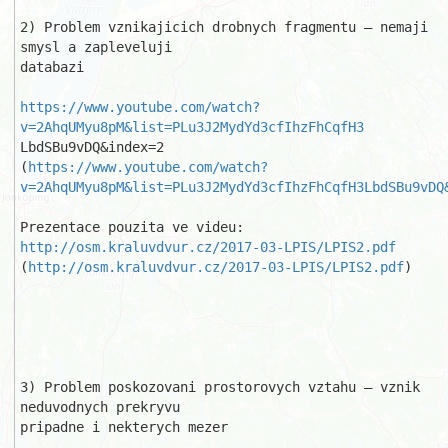
2) Problem vznikajicich drobnych fragmentu – nemaji 
smysl a zapleveluji 

databazi

https://www.youtube.com/watch?
v=2AhqUMyu8pM&list=PLu3J2MydYd3cfIhzFhCqfH3
LbdSBu9vDQ&index=2

(
https://www.youtube.com/watch?
v=2AhqUMyu8pM&list=PLu3J2MydYd3cfIhzFhCqfH3LbdSBu9vDQ
Prezentace pouzita ve videu: 
http://osm.kraluvdvur.cz/2017-03-LPIS/LPIS2.pdf
(
http://osm.kraluvdvur.cz/2017-03-LPIS/LPIS2.pdf
)

3) Problem poskozovani prostorovych vztahu – vznik 
neduvodnych prekryvu 

pripadne i nekterych mezer
