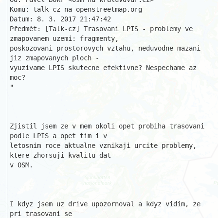
Komu: talk-cz na openstreetmap.org

Datum: 8. 3. 2017 21:47:42

Předmět: [Talk-cz] Trasovani LPIS - problemy ve 
zmapovanem uzemi: fragmenty,

poskozovani prostorovych vztahu, neduvodne mazani 
jiz zmapovanych ploch - 

vyuzivame LPIS skutecne efektivne? Nespechame az 
moc? 

" 

Zjistil jsem ze v mem okoli opet probiha trasovani 
podle LPIS a opet tim i v

letosnim roce aktualne vznikaji urcite problemy, 
ktere zhorsuji kvalitu dat 

v OSM.

I kdyz jsem uz drive upozornoval a kdyz vidim, ze 
pri trasovani se 
