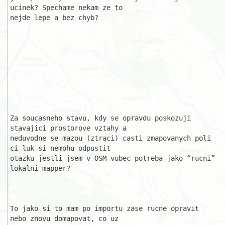
ucinek? Spechame nekam ze to 

nejde lepe a bez chyb?

Za soucasneho stavu, kdy se opravdu poskozuji 
stavajici prostorove vztahy a 

neduvodne se mazou (ztraci) casti zmapovanych poli 
ci luk si nemohu odpustit

otazku jestli jsem v OSM vubec potreba jako “rucni” 
lokalni mapper?

To jako si to mam po importu zase rucne opravit 
nebo znovu domapovat, co uz 
