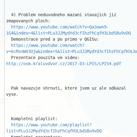
  4) Problem neduvodneho mazani stavajich jiz 
zmapovanych ploch:

https://www.youtube.com/watch?v=Qa3own9-
1G4&index=4&list=PLu3J2MydYd3cfIhzFhCqfH3LbdSBu9vDQ
  Demonstrace pred a po primo v QGISu:

https://www.youtube.com/watch?
v=6cMsnWV3Ujw&index=5&list=PLu3J2MydYd3cfIhzFhCqfH3Lb
  Prezentace pouzita ve videu: 
http://osm.kraluvdvur.cz/2017-03-LPIS/LPIS4.pdf
  Pak navazuje shrnuti, ktere jsem uz ale odkazal 
vyse.

  Kompletni playlist:

https://www.youtube.com/playlist?
list=PLu3J2MydYd3cfIhzFhCqfH3LbdSBu9vDQ