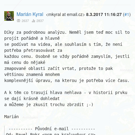
Marián Kyral
<mkyral at email.cz>
8.3.2017 11:16:27
(
#1
)
2637
2837
Díky za podrobnou analýzu. Neměl jsem teď moc sil to 
projít pořádně a hlavně

se podívat na videa, ale souhlasím s tím, že není 
potřeba přetrasovávat za 

každou cenu. Osobně se vždy pořádně zamyslím, jestli 
má cenu do nějaké 

zmapované oblasti začít vrtat, protože to pak 
většinou znamená mnohem 

komplexnější úpravu, na kterou je potřeba více času.

A k těm co trasují hlava nehlava - v historii prvku 
se dají krásně dohledat 

a můžeme je zkusit trochu zbrzdit ;-)

Marián

 ---------- Původní e-mail ----------

Od: Pavel Bokr <osm na kraluvdvur.cz>
