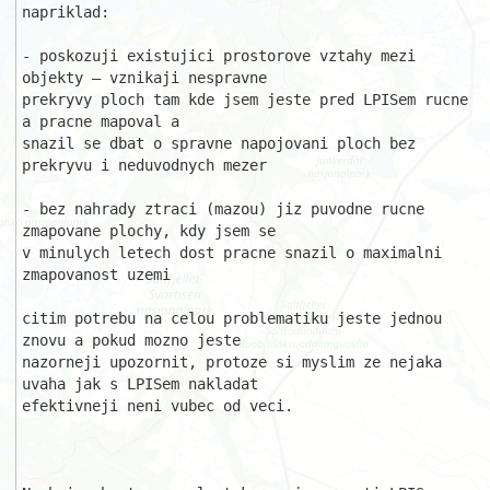
napriklad:

- poskozuji existujici prostorove vztahy mezi 
objekty – vznikaji nespravne 

prekryvy ploch tam kde jsem jeste pred LPISem rucne 
a pracne mapoval a 

snazil se dbat o spravne napojovani ploch bez 
prekryvu i neduvodnych mezer

- bez nahrady ztraci (mazou) jiz puvodne rucne 
zmapovane plochy, kdy jsem se

v minulych letech dost pracne snazil o maximalni 
zmapovanost uzemi

citim potrebu na celou problematiku jeste jednou 
znovu a pokud mozno jeste 

nazorneji upozornit, protoze si myslim ze nejaka 
uvaha jak s LPISem nakladat

efektivneji neni vubec od veci.
