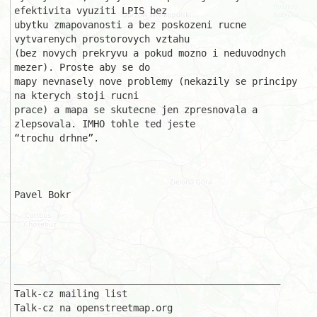
efektivita vyuziti LPIS bez 

ubytku zmapovanosti a bez poskozeni rucne 
vytvarenych prostorovych vztahu 

(bez novych prekryvu a pokud mozno i neduvodnych 
mezer). Proste aby se do 

mapy nevnasely nove problemy (nekazily se principy 
na kterych stoji rucni 

prace) a mapa se skutecne jen zpresnovala a 
zlepsovala. IMHO tohle ted jeste

“trochu drhne”.

Pavel Bokr

_______________________________________________

Talk-cz mailing list
