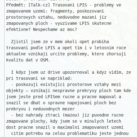
Předmět: [Talk-cz] Trasovani LPIS - problemy ve 
zmapovanem uzemi: fragmenty, poskozovani 
prostorovych vztahu, neduvodne mazani jiz 
zmapovanych ploch - vyuzivame LPIS skutecne 
efektivne? Nespechame az moc? 

  Zjistil jsem ze v mem okoli opet probiha 
trasovani podle LPIS a opet tim i v letosnim roce 
aktualne vznikaji urcite problemy, ktere zhorsuji 
kvalitu dat v OSM.

  I kdyz jsem uz drive upozornoval a kdyz vidim, ze 
pri trasovani se napriklad:

  - poskozuji existujici prostorove vztahy mezi 
objekty – vznikaji nespravne prekryvy ploch tam kde 
jsem jeste pred LPISem rucne a pracne mapoval a 
snazil se dbat o spravne napojovani ploch bez 
prekryvu i neduvodnych mezer

  - bez nahrady ztraci (mazou) jiz puvodne rucne 
zmapovane plochy, kdy jsem se v minulych letech 
dost pracne snazil o maximalni zmapovanost uzemi

  citim potrebu na celou problematiku jeste jednou 