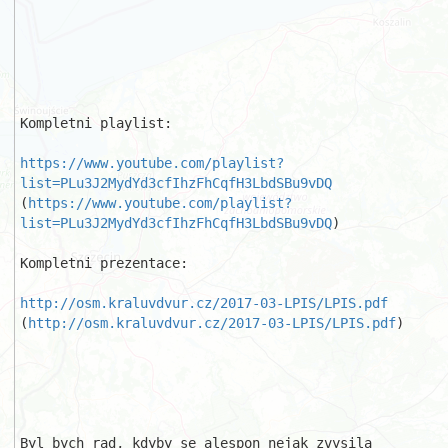
Kompletni playlist:

https://www.youtube.com/playlist?
list=PLu3J2MydYd3cfIhzFhCqfH3LbdSBu9vDQ
(
https://www.youtube.com/playlist?
list=PLu3J2MydYd3cfIhzFhCqfH3LbdSBu9vDQ
)

Kompletni prezentace:

http://osm.kraluvdvur.cz/2017-03-LPIS/LPIS.pdf
(
http://osm.kraluvdvur.cz/2017-03-LPIS/LPIS.pdf
)

Byl bych rad, kdyby se alespon nejak zvysila 