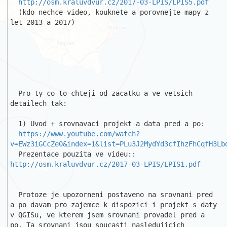
http://osm.kraluvdvur.cz/2017-03-LPIS/LPIS5.pdf
  (kdo nechce video, kouknete a porovnejte mapy z 
let 2013 a 2017)

  Pro ty co to chteji od zacatku a ve vetsich 
detailech tak:

  1) Uvod + srovnavaci projekt a data pred a po:

https://www.youtube.com/watch?
v=EWz3iGCcZe0&index=1&list=PLu3J2MydYd3cfIhzFhCqfH3Lb
  Prezentace pouzita ve videu:: 
http://osm.kraluvdvur.cz/2017-03-LPIS/LPIS1.pdf
  Protoze je upozorneni postaveno na srovnani pred 
a po davam pro zajemce k dispozici i projekt s daty 
v QGISu, ve kterem jsem srovnani provadel pred a 
po. Ta srovnani jsou soucasti nasledujicich 