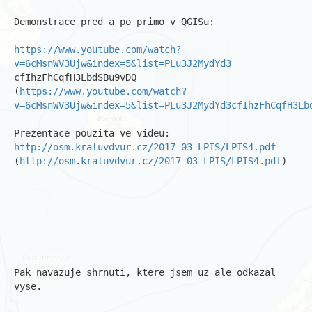
Demonstrace pred a po primo v QGISu:

https://www.youtube.com/watch?
v=6cMsnWV3Ujw&index=5&list=PLu3J2MydYd3
cfIhzFhCqfH3LbdSBu9vDQ

(
https://www.youtube.com/watch?
v=6cMsnWV3Ujw&index=5&list=PLu3J2MydYd3cfIhzFhCqfH3Lb
Prezentace pouzita ve videu: 
http://osm.kraluvdvur.cz/2017-03-LPIS/LPIS4.pdf
(
http://osm.kraluvdvur.cz/2017-03-LPIS/LPIS4.pdf
)

Pak navazuje shrnuti, ktere jsem uz ale odkazal 
vyse.
