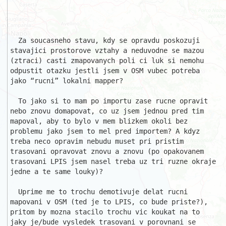
  Za soucasneho stavu, kdy se opravdu poskozuji 
stavajici prostorove vztahy a neduvodne se mazou 
(ztraci) casti zmapovanych poli ci luk si nemohu 
odpustit otazku jestli jsem v OSM vubec potreba 
jako “rucni” lokalni mapper?

  To jako si to mam po importu zase rucne opravit 
nebo znovu domapovat, co uz jsem jednou pred tim 
mapoval, aby to bylo v mem blizkem okoli bez 
problemu jako jsem to mel pred importem? A kdyz 
treba neco opravim nebudu muset pri pristim 
trasovani opravovat znovu a znovu (po opakovanem 
trasovani LPIS jsem nasel treba uz tri ruzne okraje 
jedne a te same louky)?

  Uprime me to trochu demotivuje delat rucni 
mapovani v OSM (ted je to LPIS, co bude priste?), 
pritom by mozna stacilo trochu vic koukat na to 
jaky je/bude vysledek trasovani v porovnani se 