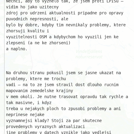
Nechci, aby to vyznelo tak, ze jsem proti LPISu – 
vidim ho jako uzitecny 

zdroj pro udrzeni aktualnosti pripadne pro opravy 
puvodnich nepresnosti, ale

bylo by dobre, kdyby tim nevnikaly problemy, ktere 
zhorsuji kvalitu i 

vyuzitelnosti OSM a kdybychom ho vyuzili jen ke 
zlepseni (a ne ke zhorseni) 

a naplno.

Na druhou stranu pokusil jsem se jasne ukazat na 
problemy, ktere me trochu 

vadi – na to ze jsem stravil dost dlouho rucnim 
mapovanim zemedelske krajiny

v mem okoli. Je nutne trasovat opravdu tak rychle a 
tak masivne, i kdyz 

treba u nejakych ploch to zpusobi problemy a ani 
neprinese nejake 

vyznamnejsi klady? Stoji za par skutecne 
provedenych vyraznych aktualizaci 

jine problemy v datech vznikle jako vedlejsi 