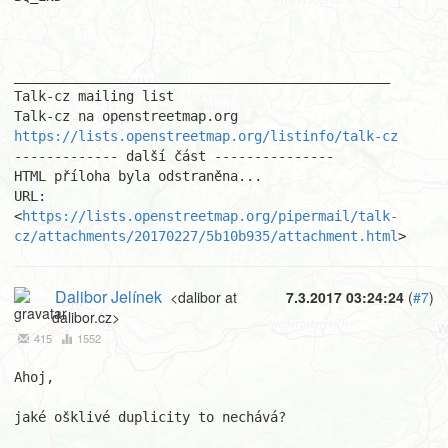
_______________________________________________ 

Talk-cz mailing list 

https://lists.openstreetmap.org/listinfo/talk-cz
------------- další část ---------------

HTML příloha byla odstraněna...

URL: 
<
https://lists.openstreetmap.org/pipermail/talk-
cz/attachments/20170227/5b10b935/attachment.html
>
Dalibor Jelínek
<dalibor at
7.3.2017 03:24:24
(
#7
)
dalibor.cz>
415
1552
Ahoj,

jaké ošklivé duplicity to nechává?
