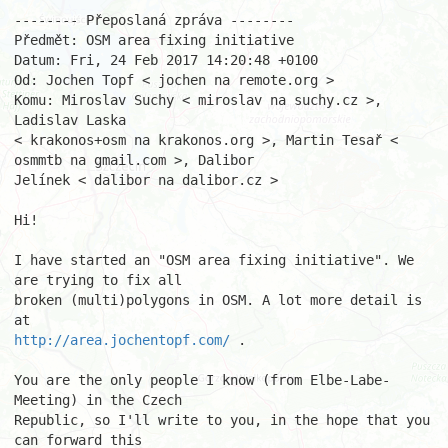
-------- Přeposlaná zpráva -------- 

Předmět: OSM area fixing initiative 

Datum: Fri, 24 Feb 2017 14:20:48 +0100 

Od: Jochen Topf < jochen na remote.org > 

Komu: Miroslav Suchy < miroslav na suchy.cz >, 
Ladislav Laska 

< krakonos+osm na krakonos.org >, Martin Tesař < 
osmmtb na gmail.com >, Dalibor 

Jelínek < dalibor na dalibor.cz > 

Hi! 

I have started an "OSM area fixing initiative". We 
are trying to fix all 

broken (multi)polygons in OSM. A lot more detail is 
http://area.jochentopf.com/
 . 

You are the only people I know (from Elbe-Labe-
Meeting) in the Czech 

Republic, so I'll write to you, in the hope that you 
can forward this 
