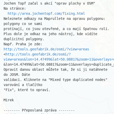
Jochen Topf začal s akcí "oprav plochy v OSM"

Na stránce:

http://area.jochentopf.com/fixing.html
Neleznete odkazy na Maprullete na opravu polygonu: 
polygony co se sami

protínají, co jsou otevřené, a co mají špatnou roli.

Plus dole je odkaz na jeho nástroj, kde vidíte 
duplicitní polygony.

http://tools.geofabrik.de/osmi/?view=areas
<
http://tools.geofabrik.de/osmi/?
view=areas&lon=14.47499&lat=50.08817&zoom=11&overlays=
&lon=14.47499&lat=50.08817&zoom=11&overlays=duplicate_n
Opravit danou oblast můžete tak, že si ji natáhnete 
do JOSM. Dáte

validaci. Kliknete na "Mixed type duplicated nodes" 
varování a tlačítko

"Fix", které to opraví.

Mirek

-------- Přeposlaná zpráva --------
