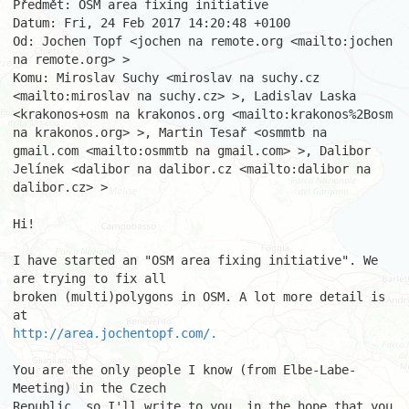
Předmět: OSM area fixing initiative

Datum: Fri, 24 Feb 2017 14:20:48 +0100

Od: Jochen Topf <jochen na remote.org <mailto:jochen 
na remote.org> >

Komu: Miroslav Suchy <miroslav na suchy.cz 
<mailto:miroslav na suchy.cz> >, Ladislav Laska

<krakonos+osm na krakonos.org <mailto:krakonos%2Bosm 
na krakonos.org> >, Martin Tesař <osmmtb na 
gmail.com <mailto:osmmtb na gmail.com> >, Dalibor

Jelínek <dalibor na dalibor.cz <mailto:dalibor na 
dalibor.cz> >

Hi!

I have started an "OSM area fixing initiative". We 
are trying to fix all

broken (multi)polygons in OSM. A lot more detail is 
http://area.jochentopf.com/.
You are the only people I know (from Elbe-Labe-
Meeting) in the Czech

Republic, so I'll write to you, in the hope that you 