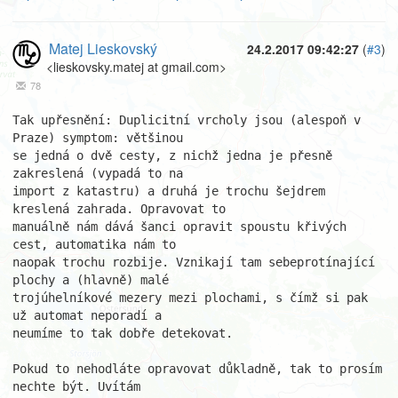
Matej Lieskovský
24.2.2017 09:42:27
(
#3
)
<lieskovsky.matej at gmail.com>
78
Tak upřesnění: Duplicitní vrcholy jsou (alespoň v 
Praze) symptom: většinou

se jedná o dvě cesty, z nichž jedna je přesně 
zakreslená (vypadá to na

import z katastru) a druhá je trochu šejdrem 
kreslená zahrada. Opravovat to

manuálně nám dává šanci opravit spoustu křivých 
cest, automatika nám to

naopak trochu rozbije. Vznikají tam sebeprotínající 
plochy a (hlavně) malé

trojúhelníkové mezery mezi plochami, s čímž si pak 
už automat neporadí a

neumíme to tak dobře detekovat.

Pokud to nehodláte opravovat důkladně, tak to prosím 
nechte být. Uvítám
