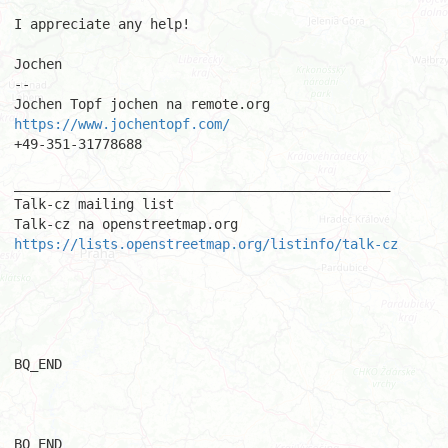
I appreciate any help! 

Jochen 

-- 

Jochen Topf jochen na remote.org 
https://www.jochentopf.com/
+49-351-31778688 

_______________________________________________ 

Talk-cz mailing list 

https://lists.openstreetmap.org/listinfo/talk-cz
BQ_END

BQ_END
