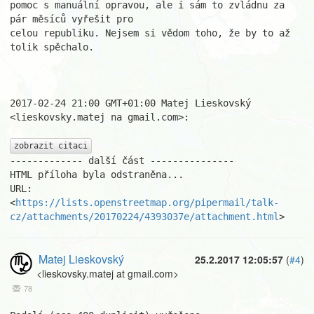
pomoc s manuální opravou, ale i sám to zvládnu za 
pár měsíců vyřešit pro

celou republiku. Nejsem si vědom toho, že by to až 
tolik spěchalo.

2017-02-24 21:00 GMT+01:00 Matej Lieskovský 
<lieskovsky.matej na gmail.com>:

zobrazit citaci
------------- další část ---------------

HTML příloha byla odstraněna...

URL: 
<
https://lists.openstreetmap.org/pipermail/talk-
cz/attachments/20170224/4393037e/attachment.html
>
Matej Lieskovský
25.2.2017 12:05:57
(
#4
)
<lieskovsky.matej at gmail.com>
78