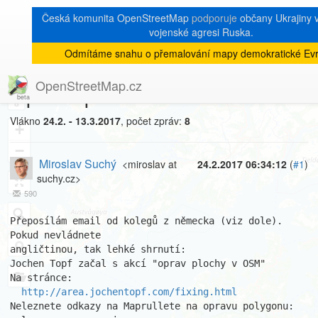
Česká komunita OpenStreetMap
podporuje
občany Ukrajiny v 
vojenské agresi Ruska.
Odmítáme snahu o přemalování mapy demokratické Evr
[Talk-cz]
« zpět na výpis měsíce
|
OpenStreetMap.cz
Oprava ploch
8
Vlákno
24.2. - 13.3.2017
, počet zpráv:
8
+
−
Miroslav Suchý
<miroslav at
24.2.2017 06:34:12
(
#1
)
suchy.cz>
590
Přeposílám email od kolegů z německa (viz dole). 
Pokud nevládnete

angličtinou, tak lehké shrnutí:

Jochen Topf začal s akcí "oprav plochy v OSM"

Na stránce:

http://area.jochentopf.com/fixing.html
Neleznete odkazy na Maprullete na opravu polygonu: 