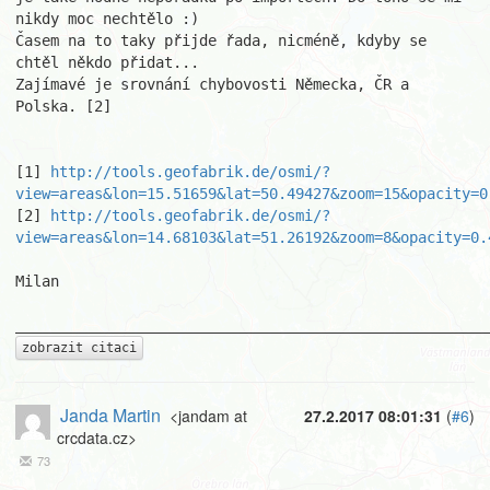
nikdy moc nechtělo :)

Časem na to taky přijde řada, nicméně, kdyby se 
chtěl někdo přidat...

Zajímavé je srovnání chybovosti Německa, ČR a 
Polska. [2]

[1] 
http://tools.geofabrik.de/osmi/?
view=areas&lon=15.51659&lat=50.49427&zoom=15&opacity=0
[2] 
http://tools.geofabrik.de/osmi/?
view=areas&lon=14.68103&lat=51.26192&zoom=8&opacity=0.
Milan 

zobrazit citaci
Janda Martin
<jandam at
27.2.2017 08:01:31
(
#6
)
crcdata.cz>
73