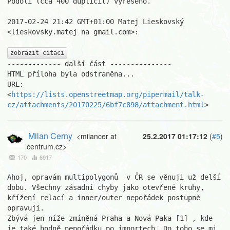
Podolí (cca 400 duplicit) vyřešeno.

2017-02-24 21:42 GMT+01:00 Matej Lieskovský 
<lieskovsky.matej na gmail.com>:

zobrazit citaci
------------- další část ---------------

HTML příloha byla odstraněna...

URL: 
<
https://lists.openstreetmap.org/pipermail/talk-
cz/attachments/20170225/6bf7c898/attachment.html
>
Milan Cerny
<milancer at
25.2.2017 01:17:12
(
#5
)
centrum.cz>
170
6917
Ahoj, opravám multipolygonů  v ČR se věnuji už delší 
dobu. Všechny zásadní chyby jako otevřené kruhy, 
křížení relací a inner/outer nepořádek postupně 
opravuji.

Zbývá jen níže zmíněná Praha a Nová Paka [1] , kde 
je také hodně nepořádku po importech. Do toho se mi 