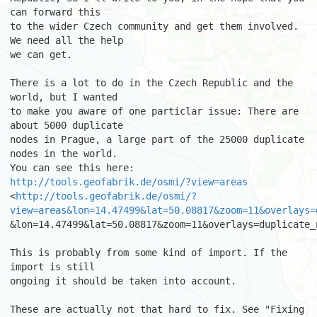
can forward this

to the wider Czech community and get them involved. 
We need all the help

we can get.

There is a lot to do in the Czech Republic and the 
world, but I wanted

to make you aware of one particlar issue: There are 
about 5000 duplicate

nodes in Prague, a large part of the 25000 duplicate 
nodes in the world.

http://tools.geofabrik.de/osmi/?view=areas
<
http://tools.geofabrik.de/osmi/?
view=areas&lon=14.47499&lat=50.08817&zoom=11&overlays=
&lon=14.47499&lat=50.08817&zoom=11&overlays=duplicate_n
This is probably from some kind of import. If the 
import is still

ongoing it should be taken into account.

These are actually not that hard to fix. See "Fixing 