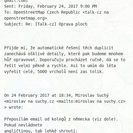
gmail.com] 

Sent: Friday, February 24, 2017 9:00 PM

To: OpenStreetMap Czech Republic <talk-cz na 
openstreetmap.org>

Subject: Re: [Talk-cz] Oprava ploch

Přijde mi, že automatické řešení těch duplicit 
zanechává ošklivé detaily, které pak budeme mnohem 
hůř opravovat. Doporučuju procházet ručně, dá se to 
řešit velmi pěkně a rychle. Asi to umím do léta 
vyřešit celé, 5000 vrcholů není zas tolik.

On 24 February 2017 at 18:34, Miroslav Suchý 
<miroslav na suchy.cz <mailto:miroslav na suchy.cz> 
> wrote:

Přeposílám email od kolegů z německa (viz dole). 
Pokud nevládnete

angličtinou, tak lehké shrnutí:
