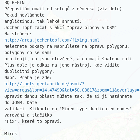
BQ_BEGIN

Přeposílám email od kolegů z německa (viz dole). 
Pokud nevládnete 

angličtinou, tak lehké shrnutí: 

Jochen Topf začal s akcí "oprav plochy v OSM" 

http://area.jochentopf.com/fixing.html
Neleznete odkazy na Maprullete na opravu polygonu: 
polygony co se sami 

protínají, co jsou otevřené, a co mají špatnou roli. 

Plus dole je odkaz na jeho nástroj, kde vidíte 
duplicitní polygony. 

http://tools.geofabrik.de/osmi/?
view=areas&lon=14.47499&lat=50.08817&zoom=11&overlays=
Opravit danou oblast můžete tak, že si ji natáhnete 
do JOSM. Dáte 

validaci. Kliknete na "Mixed type duplicated nodes" 
varování a tlačítko 

"Fix", které to opraví. 

Mirek 
