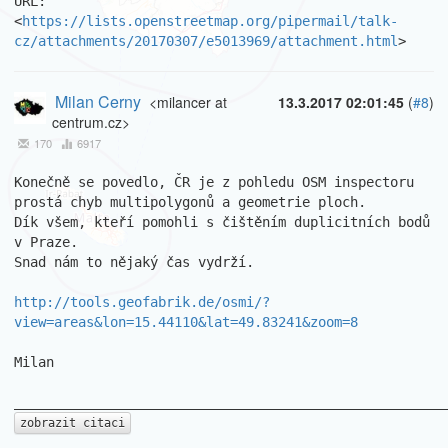
URL: 
<
https://lists.openstreetmap.org/pipermail/talk-
cz/attachments/20170307/e5013969/attachment.html
>
Milan Cerny
<milancer at
13.3.2017 02:01:45
(
#8
)
centrum.cz>
170
6917
Konečně se povedlo, ČR je z pohledu OSM inspectoru 
prostá chyb multipolygonů a geometrie ploch.

Dík všem, kteří pomohli s čištěním duplicitních bodů 
v Praze.

Snad nám to nějaký čas vydrží.

http://tools.geofabrik.de/osmi/?
view=areas&lon=15.44110&lat=49.83241&zoom=8
Milan

zobrazit citaci