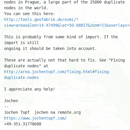
nodes in Prague, a large part of the 25000 duplicate 
nodes in the world.

http://tools.geofabrik.de/osmi/?
view=areas&lon=14.47499&lat=50.08817&zoom=11&overlays=
This is probably from some kind of import. If the 
import is still

ongoing it should be taken into account.

These are actually not that hard to fix. See "Fixing 
http://area.jochentopf.com/fixing.html#fixing-
duplicate-nodes
I appreciate any help!

Jochen

-- 

Jochen Topf  jochen na remote.org  
https://www.jochentopf.com/
+49-351-31778688