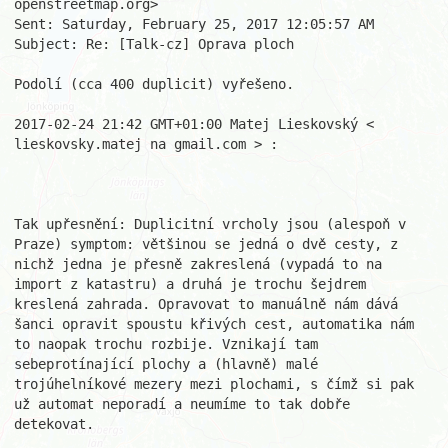
openstreetmap.org> 

Sent: Saturday, February 25, 2017 12:05:57 AM 

Subject: Re: [Talk-cz] Oprava ploch 

Podolí (cca 400 duplicit) vyřešeno. 

2017-02-24 21:42 GMT+01:00 Matej Lieskovský < 
lieskovsky.matej na gmail.com > : 

Tak upřesnění: Duplicitní vrcholy jsou (alespoň v 
Praze) symptom: většinou se jedná o dvě cesty, z 
nichž jedna je přesně zakreslená (vypadá to na 
import z katastru) a druhá je trochu šejdrem 
kreslená zahrada. Opravovat to manuálně nám dává 
šanci opravit spoustu křivých cest, automatika nám 
to naopak trochu rozbije. Vznikají tam 
sebeprotínající plochy a (hlavně) malé 
trojúhelníkové mezery mezi plochami, s čímž si pak 
už automat neporadí a neumíme to tak dobře 
detekovat. 
