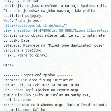
polygony co se sami

protínají, co jsou otevřené, a co mají špatnou roli.

Plus dole je odkaz na jeho nástroj, kde vidíte 
duplicitní polygony.

http://tools.geofabrik.de/osmi/?
view=areas&lon=14.47499&lat=50.08817&zoom=11&overlays=
Opravit danou oblast můžete tak, že si ji natáhnete 
do JOSM. Dáte

validaci. Kliknete na "Mixed type duplicated nodes" 
varování a tlačítko

"Fix", které to opraví.

Mirek

-------- Přeposlaná zpráva --------

Předmět: OSM area fixing initiative

Datum: Fri, 24 Feb 2017 14:20:48 +0100

Od: Jochen Topf <jochen na remote.org>

Komu: Miroslav Suchy <miroslav na suchy.cz>, 
Ladislav Laska

<krakonos+osm na krakonos.org>, Martin Tesař <osmmtb 
na gmail.com>, Dalibor
