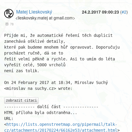
Matej Lieskovský
24.2.2017 09:00:23
(
#2
)
<lieskovsky.matej at gmail.com>
78
Přijde mi, že automatické řešení těch duplicit 
zanechává ošklivé detaily,

které pak budeme mnohem hůř opravovat. Doporučuju 
procházet ručně, dá se to

řešit velmi pěkně a rychle. Asi to umím do léta 
vyřešit celé, 5000 vrcholů

není zas tolik.

On 24 February 2017 at 18:34, Miroslav Suchý 
<miroslav na suchy.cz> wrote:

zobrazit citaci
------------- další část ---------------

HTML příloha byla odstraněna...

URL: 
<
https://lists.openstreetmap.org/pipermail/talk-
cz/attachments/20170224/66162e53/attachment.html
>