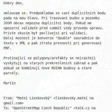
Dobry den, 

omlouvam se. Predpokladam ze cast duplicitnich bodu 
pada na mou hlavu. Pri trasovani budov a pozemku 
JOSM obcas nepozna duplicitni body. Pokud me 
upozorni validate pred commit vzdy provedu opravu. 
Priste zkusim byt peclivejsi pri validaci. 

Dalsi moznost je konverze "double" souradnice do 
textu v XML a pak ztrata presnosti pri generovani 
PBF. 

Protinajici se polygony/arefakty se nejcasteji 
vyskytuji na starych prekreslenich zahrad a pak 
pokud se kombinuji nove RUIAN budovy a stare 
parcely. 

Martin 

From: "Matej Lieskovský" <lieskovsky.matej na 
gmail.com> 

To: "OpenStreetMap Czech Republic" <talk-cz na 