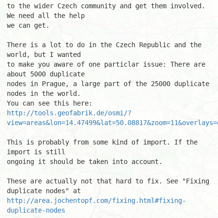
to the wider Czech community and get them involved. 
We need all the help 

we can get. 

There is a lot to do in the Czech Republic and the 
world, but I wanted 

to make you aware of one particlar issue: There are 
about 5000 duplicate 

nodes in Prague, a large part of the 25000 duplicate 
nodes in the world. 

http://tools.geofabrik.de/osmi/?
view=areas&lon=14.47499&lat=50.08817&zoom=11&overlays=
This is probably from some kind of import. If the 
import is still 

ongoing it should be taken into account. 

These are actually not that hard to fix. See "Fixing 
http://area.jochentopf.com/fixing.html#fixing-
duplicate-nodes