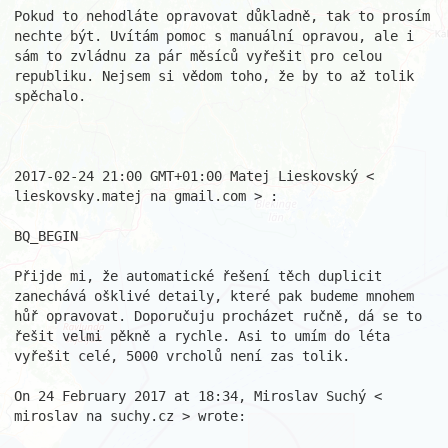
Pokud to nehodláte opravovat důkladně, tak to prosím 
nechte být. Uvítám pomoc s manuální opravou, ale i 
sám to zvládnu za pár měsíců vyřešit pro celou 
republiku. Nejsem si vědom toho, že by to až tolik 
spěchalo. 

2017-02-24 21:00 GMT+01:00 Matej Lieskovský < 
lieskovsky.matej na gmail.com > : 

BQ_BEGIN

Přijde mi, že automatické řešení těch duplicit 
zanechává ošklivé detaily, které pak budeme mnohem 
hůř opravovat. Doporučuju procházet ručně, dá se to 
řešit velmi pěkně a rychle. Asi to umím do léta 
vyřešit celé, 5000 vrcholů není zas tolik. 

On 24 February 2017 at 18:34, Miroslav Suchý < 
miroslav na suchy.cz > wrote: 
