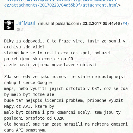
cz/attachments/20170223/64a55b0f/attachment.html
>
Jiří Musil
<musil at pulsaric.com>
23.2.2017 05:44:46
(
#4
)
2
Diky za odpovedi. O te Praze vime, tusim ze sem i v 
archivu zde videl

vlakno kde se to resilo cca rok zpet, bohuzel 
potrebujeme skutecne celou CR

a zde navic zejmena nezastavene oblasti.

Zda se tedy ze jako moznost je stale nejdostupnejsi 
nakup licence Google

maps, nebo vyuziti jejich ortofoto v OSM, coz se zda 
by melo byt mozne ale

bude tam nejspis licencni problem, pripadne vyuzit 
Mapy.cz API, ktere by

melo byt zdarma i pro komercni ucely, tam jsou ty 
posledni ortofoto od CUZK

ale bohuzel sme tam zase narazili na nektera omezeni 
dana API samotnym.
