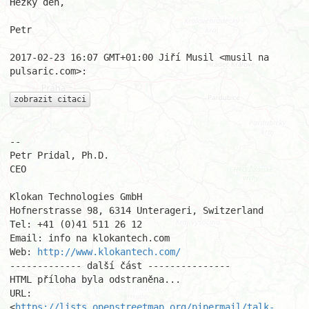
Hezky den,

Petr

2017-02-23 16:07 GMT+01:00 Jiří Musil <musil na 
pulsaric.com>:

zobrazit citaci
-- 

Petr Pridal, Ph.D.

CEO

Klokan Technologies GmbH

Hofnerstrasse 98, 6314 Unterageri, Switzerland

Tel: +41 (0)41 511 26 12

Email: info na klokantech.com

Web: 
http://www.klokantech.com/
------------- další část ---------------

HTML příloha byla odstraněna...

URL: 
<
https://lists.openstreetmap.org/pipermail/talk-