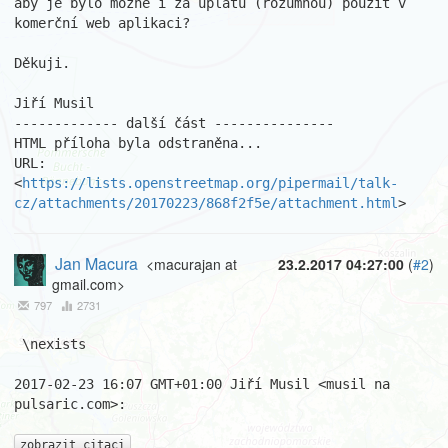
aby je bylo možné i za úplatu (rozumnou) použít v 
komerční web aplikaci?

Děkuji.

Jiří Musil

------------- další část ---------------

HTML příloha byla odstraněna...

URL: 
<
https://lists.openstreetmap.org/pipermail/talk-
cz/attachments/20170223/868f2f5e/attachment.html
>
Jan Macura
<macurajan at
23.2.2017 04:27:00
(
#2
)
gmail.com>
797
2731
 \nexists

2017-02-23 16:07 GMT+01:00 Jiří Musil <musil na 
pulsaric.com>:

zobrazit citaci