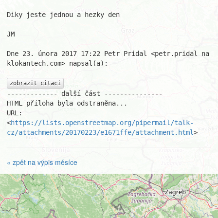
Diky jeste jednou a hezky den

JM

Dne 23. února 2017 17:22 Petr Pridal <petr.pridal na 
klokantech.com> napsal(a):

zobrazit citaci
------------- další část ---------------

HTML příloha byla odstraněna...

URL: 
<
https://lists.openstreetmap.org/pipermail/talk-
cz/attachments/20170223/e1671ffe/attachment.html
>
« zpět na výpis měsíce