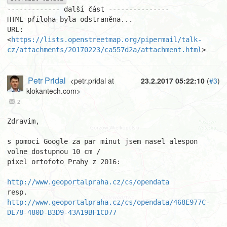
------------- další část ---------------

HTML příloha byla odstraněna...

URL: 
<
https://lists.openstreetmap.org/pipermail/talk-
cz/attachments/20170223/ca557d2a/attachment.html
>
Petr Pridal
<petr.pridal at
23.2.2017 05:22:10
(
#3
)
klokantech.com>
2
Zdravim,

s pomoci Google za par minut jsem nasel alespon 
volne dostupnou 10 cm /

pixel ortofoto Prahy z 2016:

http://www.geoportalpraha.cz/cs/opendata
http://www.geoportalpraha.cz/cs/opendata/468E977C-
DE78-480D-B3D9-43A19BF1CD77