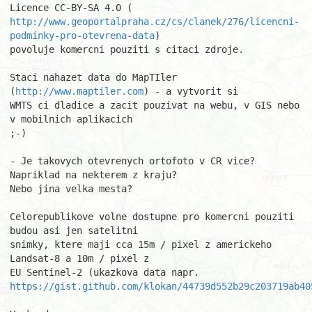
http://www.geoportalpraha.cz/cs/clanek/276/licencni-
podminky-pro-otevrena-data
)

povoluje komercni pouziti s citaci zdroje.

Staci nahazet data do MapTIler 
(
http://www.maptiler.com
) - a vytvorit si

WMTS ci dladice a zacit pouzivat na webu, v GIS nebo 
v mobilnich aplikacich

;-)

- Je takovych otevrenych ortofoto v CR vice? 
Napriklad na nekterem z kraju?

Nebo jina velka mesta?

Celorepublikove volne dostupne pro komercni pouziti 
budou asi jen satelitni

snimky, ktere maji cca 15m / pixel z americkeho 
Landsat-8 a 10m / pixel z

https://gist.github.com/klokan/44739d552b29c203719ab40