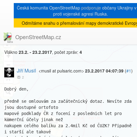
Česká komunita OpenStreetMap
podporuje
občany Ukrajiny v 
proti vojenské agresi Ruska.
Odmítáme snahu o přemalování mapy demokratické Evrop
[Talk-cz]
« zpět na výpis měsíce
|
OpenStreetMap.cz
Ortofo ČR
8
Vlákno
23.2. - 23.2.2017
, počet zpráv:
4
+
−
Jiří Musil
<musil at pulsaric.com>
23.2.2017 04:07:39
(
#1
)
2
Dobrý den,

předně se omlouvám za začátečnický dotaz. Nevíte zda 
jsou dostupné ortofoto

mapové podklady ČR z focení z poslednich let pro 
komerční účely jinak než

nakupem celého balíku za 2.4mil Kč od ČUZK? Připadně 
i starší ale takové
