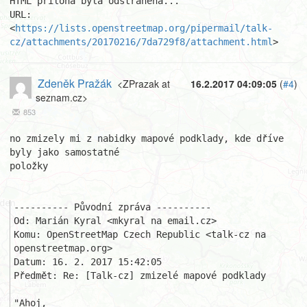
HTML příloha byla odstraněna...

URL: 
<
https://lists.openstreetmap.org/pipermail/talk-
cz/attachments/20170216/7da729f8/attachment.html
>
Zdeněk Pražák
<ZPrazak at
16.2.2017 04:09:05
(
#4
)
seznam.cz>
853
no zmizely mi z nabidky mapové podklady, kde dříve 
byly jako samostatné 

položky

---------- Původní zpráva ----------

Od: Marián Kyral <mkyral na email.cz>

Komu: OpenStreetMap Czech Republic <talk-cz na 
openstreetmap.org>

Datum: 16. 2. 2017 15:42:05

Předmět: Re: [Talk-cz] zmizelé mapové podklady

"Ahoj,
