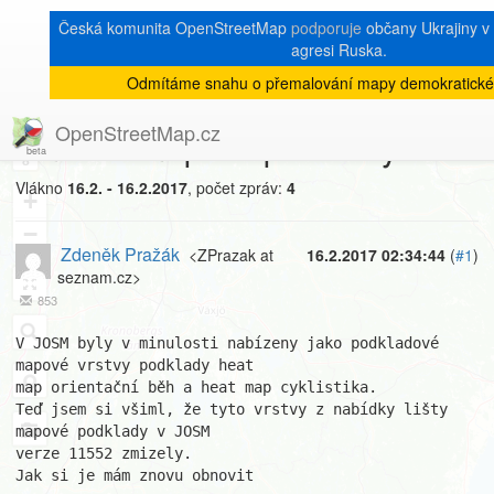
Česká komunita OpenStreetMap
podporuje
občany Ukrajiny v b
agresi Ruska.
Odmítáme snahu o přemalování mapy demokratické
[Talk-cz]
« zpět na výpis měsíce
|
OpenStreetMap.cz
zmizelé mapové podklady
8
Vlákno
16.2. - 16.2.2017
, počet zpráv:
4
+
−
Zdeněk Pražák
<ZPrazak at
16.2.2017 02:34:44
(
#1
)
seznam.cz>
853
V JOSM byly v minulosti nabízeny jako podkladové 
mapové vrstvy podklady heat

map orientační běh a heat map cyklistika.

Teď jsem si všiml, že tyto vrstvy z nabídky lišty 
mapové podklady v JOSM 

verze 11552 zmizely. 

Jak si je mám znovu obnovit
