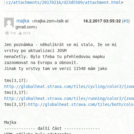
cz/attachments/20170216/d23d5509/attachment.html
>
majka
<majka.zem+talk at
16.2.2017 03:55:32
(
#3
)
gmail.com>
718
2573
Jen poznámka - několikrát se mi stalo, že se mi 
vrstvy po aktualizaci JOSM

nenačetly. Bylo třeba tu přehledovou mapku 
zazoomovat na Evropu a obnovit.

Jinak ty vrstvy tam ve verzi 11548 mám jako

http://globalheat.strava.com/tiles/cycling/color2/{zoo
http://globalheat.strava.com/tiles/running/color2/{zoo
tms[3,17]:
http://globalheat.strava.com/tiles/both/colo
Majka

------------- další část ---------------
