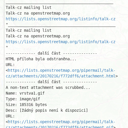
_______________________________________________

Talk-cz mailing list

https://lists.openstreetmap.org/listinfo/talk-cz
"_______________________________________________

Talk-cz mailing list

https://lists.openstreetmap.org/listinfo/talk-cz
"

------------- další část ---------------

HTML příloha byla odstraněna...

URL: 
<
https://lists.openstreetmap.org/pipermail/talk-
cz/attachments/20170216/f772dff6/attachment.html
>

------------- další část ---------------

A non-text attachment was scrubbed...

Name: vrstva1.gif

Type: image/gif

Size: 185316 bytes

Desc: [žádný popis není k dispozici]

URL: 
<
https://lists.openstreetmap.org/pipermail/talk-
cz/attachments/20170216/f772dff6/attachment.gif
>