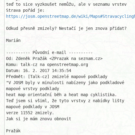
teď to sice vyzkoušet nemůžu, ale v seznamu vrstev 
https://josm.openstreetmap.de/wiki/Maps#Stravacycling
Odkud přesně zmizely? Nestačí je jen znova přidat?

Marián

---------- Původní e-mail ----------

Od: Zdeněk Pražák <ZPrazak na seznam.cz>

Komu: talk-cz na openstreetmap.org

Datum: 16. 2. 2017 14:35:54

Předmět: [Talk-cz] zmizelé mapové podklady 

"V JOSM byly v minulosti nabízeny jako podkladové 
mapové vrstvy podklady 

heat map orientační běh a heat map cyklistika.

Teď jsem si všiml, že tyto vrstvy z nabídky lišty 
mapové podklady v JOSM 

verze 11552 zmizely. 

Jak si je mám znovu obnovit

Pražák
