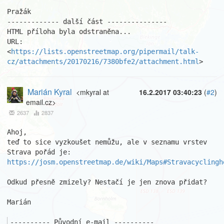
Pražák

------------- další část ---------------

HTML příloha byla odstraněna...

URL: 
<
https://lists.openstreetmap.org/pipermail/talk-
cz/attachments/20170216/7380bfe2/attachment.html
>
Marián Kyral
<mkyral at
16.2.2017 03:40:23
(
#2
)
email.cz>
2637
2837
Ahoj,

teď to sice vyzkoušet nemůžu, ale v seznamu vrstev 
https://josm.openstreetmap.de/wiki/Maps#Stravacyclingh
Odkud přesně zmizely? Nestačí je jen znova přidat?

Marián

---------- Původní e-mail ----------
