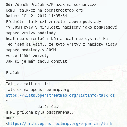
Od: Zdeněk Pražák <ZPrazak na seznam.cz>

Komu: talk-cz na openstreetmap.org

Datum: 16. 2. 2017 14:35:54

Předmět: [Talk-cz] zmizelé mapové podklady 

"V JOSM byly v minulosti nabízeny jako podkladové 
mapové vrstvy podklady 

heat map orientační běh a heat map cyklistika.

Teď jsem si všiml, že tyto vrstvy z nabídky lišty 
mapové podklady v JOSM 

verze 11552 zmizely. 

Jak si je mám znovu obnovit

Pražák

_______________________________________________

Talk-cz mailing list

https://lists.openstreetmap.org/listinfo/talk-cz
"

------------- další část ---------------

HTML příloha byla odstraněna...

URL: 
<
https://lists.openstreetmap.org/pipermail/talk-