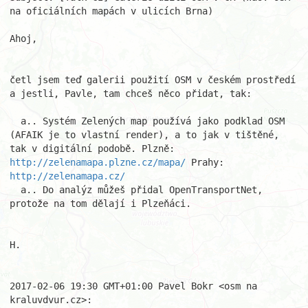
na oficiálních mapách v ulicích Brna)

Ahoj,

četl jsem teď galerii použití OSM v českém prostředí 
a jestli, Pavle, tam chceš něco přidat, tak:

  a.. Systém Zelených map používá jako podklad OSM 
(AFAIK je to vlastní render), a to jak v tištěné, 
tak v digitální podobě. Plzně: 
http://zelenamapa.plzne.cz/mapa/
 Prahy: 
http://zelenamapa.cz/
  a.. Do analýz můžeš přidal OpenTransportNet, 
protože na tom dělají i Plzeňáci.

H.

2017-02-06 19:30 GMT+01:00 Pavel Bokr <osm na 
kraluvdvur.cz>:
