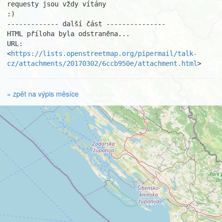
requesty jsou vždy vítány

:)

------------- další část ---------------

HTML příloha byla odstraněna...

URL: 
<
https://lists.openstreetmap.org/pipermail/talk-
cz/attachments/20170302/6ccb950e/attachment.html
>
« zpět na výpis měsíce