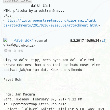
zobrazit citaci
------------- další část ---------------

HTML příloha byla odstraněna...

URL: 
<
https://lists.openstreetmap.org/pipermail/talk-
cz/attachments/20170207/e2ae858e/attachment.html
>
Pavel Bokr
<osm at
8.2.2017 10:50:24
(
#2
)
kraluvdvur.cz>
58
1559
Diky za dalsi tipy, neco bych tam dal, ale ted 
zrovna moc nestiham a na tohle se budu muset vice 
podivat jak/co tam dat. Kouknu o vikendu.

Pavel Bokr

From: Jan Macura 

Sent: Tuesday, February 07, 2017 9:22 PM

To: OpenStreetMap Czech Republic 

Subject: [Talk-cz] Galerie užití OSM v ČR (Was: OSM 