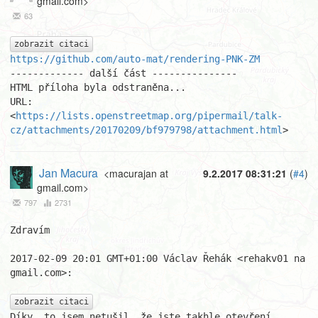
gmail.com>
63
zobrazit citaci
https://github.com/auto-mat/rendering-PNK-ZM
------------- další část ---------------

HTML příloha byla odstraněna...

URL: 
<
https://lists.openstreetmap.org/pipermail/talk-
cz/attachments/20170209/bf979798/attachment.html
>
Jan Macura
<macurajan at
9.2.2017 08:31:21
(
#4
)
gmail.com>
797
2731
Zdravím

2017-02-09 20:01 GMT+01:00 Václav Řehák <rehakv01 na 
gmail.com>:

zobrazit citaci
Díky, to jsem netušil, že jste takhle otevření.
