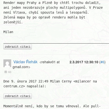
Render mapy Prahy a Plzně by chtěl trochu doladit, 
ani jeden nezobrazuje plochy multipolygonů. V Praze 
není Vltava, chybí spousta lesů a lesoparků.

Zelená mapa by po opravě renderu mohla být 
zelenější.

Milan 

zobrazit citaci
Václav Řehák
<rehakv01 at
2.3.2017 12:30:10
(
#6
)
gmail.com>
63
Dne 9. února 2017 22:49 Milan Cerny <milancer na 
centrum.cz> napsal(a):

zobrazit citaci
Momentálně není, kdo by se tomu věnoval. Ale pull-