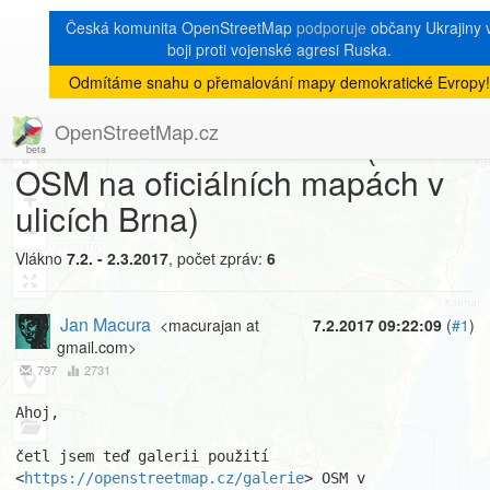
Česká komunita OpenStreetMap
podporuje
občany Ukrajiny 
boji proti vojenské agresi Ruska.
Odmítáme snahu o přemalování mapy demokratické Evropy!
[Talk-cz]
« zpět na výpis měsíce
|
OpenStreetMap.cz
Galerie užití OSM v ČR (Was:
8
OSM na oficiálních mapách v
+
ulicích Brna)
−
Vlákno
7.2. - 2.3.2017
, počet zpráv:
6
Jan Macura
<macurajan at
7.2.2017 09:22:09
(
#1
)
gmail.com>
797
2731
Ahoj,

četl jsem teď galerii použití 
<
https://openstreetmap.cz/galerie
> OSM v
