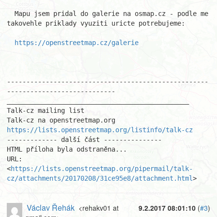
  Mapu jsem pridal do galerie na osmap.cz - podle me 
takovehle priklady vyuziti uricte potrebujeme:

https://openstreetmap.cz/galerie
----------------------------------------------------
----------------------------

_______________________________________________

Talk-cz mailing list

https://lists.openstreetmap.org/listinfo/talk-cz
------------- další část ---------------

HTML příloha byla odstraněna...

URL: 
<
https://lists.openstreetmap.org/pipermail/talk-
cz/attachments/20170208/31ce95e8/attachment.html
>
Václav Řehák
<rehakv01 at
9.2.2017 08:01:10
(
#3
)