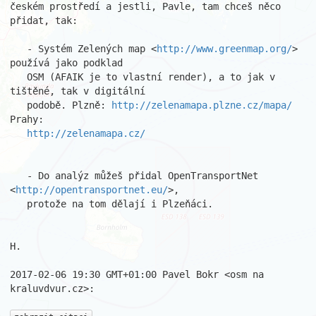
českém prostředí a jestli, Pavle, tam chceš něco 
přidat, tak:

   - Systém Zelených map <
http://www.greenmap.org/
> 
používá jako podklad

   OSM (AFAIK je to vlastní render), a to jak v 
tištěné, tak v digitální

   podobě. Plzně: 
http://zelenamapa.plzne.cz/mapa/
Prahy:

http://zelenamapa.cz/
   - Do analýz můžeš přidal OpenTransportNet 
<
http://opentransportnet.eu/
>,

   protože na tom dělají i Plzeňáci.

H.

2017-02-06 19:30 GMT+01:00 Pavel Bokr <osm na 
kraluvdvur.cz>:
