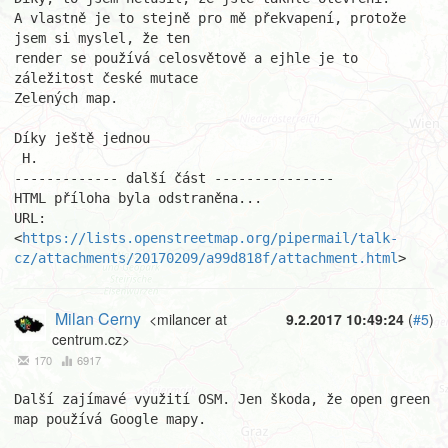
A vlastně je to stejně pro mě překvapení, protože 
jsem si myslel, že ten

render se používá celosvětově a ejhle je to 
záležitost české mutace

Zelených map.

Díky ještě jednou

 H.

------------- další část ---------------

HTML příloha byla odstraněna...

URL: 
<
https://lists.openstreetmap.org/pipermail/talk-
cz/attachments/20170209/a99d818f/attachment.html
>
Milan Cerny
<milancer at
9.2.2017 10:49:24
(
#5
)
centrum.cz>
170
6917
Další zajímavé využití OSM. Jen škoda, že open green 
map používá Google mapy.
