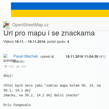
[Talk-cz]
« zpět na výpis měsíce
|
OpenStreetMap.cz
Url pro mapu i se znackama
8
Vlákno
18.11. - 19.11.2016
, počet zpráv:
4
+
−
Pavel Machek
<pavel at
18.11.2016 11:04:30
(
#1
)
ucw.cz>
1067
1226
Ahoj!

Chtel bych neco jako "zobraz mapu kolem 50, 14, na 
50.1, 14.1 dej

znacku, na 50.2, 14.2 dej dalsi znacku"

Driv fungovalo
