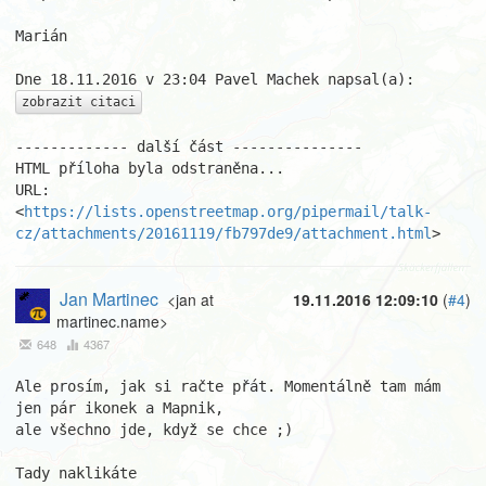
Marián

zobrazit citaci
------------- další část ---------------

HTML příloha byla odstraněna...

URL: 
<
https://lists.openstreetmap.org/pipermail/talk-
cz/attachments/20161119/fb797de9/attachment.html
>
Jan Martinec
<jan at
19.11.2016 12:09:10
(
#4
)
martinec.name>
648
4367
Ale prosím, jak si račte přát. Momentálně tam mám 
jen pár ikonek a Mapnik,

ale všechno jde, když se chce ;)
