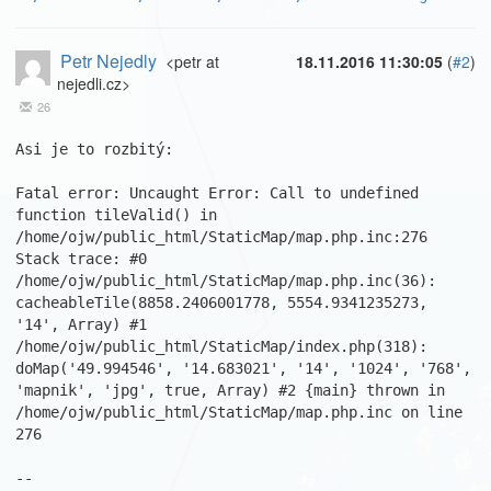
Petr Nejedly
<petr at
18.11.2016 11:30:05
(
#2
)
nejedli.cz>
26
Asi je to rozbitý:

Fatal error: Uncaught Error: Call to undefined 
function tileValid() in 
/home/ojw/public_html/StaticMap/map.php.inc:276 
Stack trace: #0 
/home/ojw/public_html/StaticMap/map.php.inc(36): 
cacheableTile(8858.2406001778, 5554.9341235273, 
'14', Array) #1 
/home/ojw/public_html/StaticMap/index.php(318): 
doMap('49.994546', '14.683021', '14', '1024', '768', 
'mapnik', 'jpg', true, Array) #2 {main} thrown in 
/home/ojw/public_html/StaticMap/map.php.inc on line 
276

--
