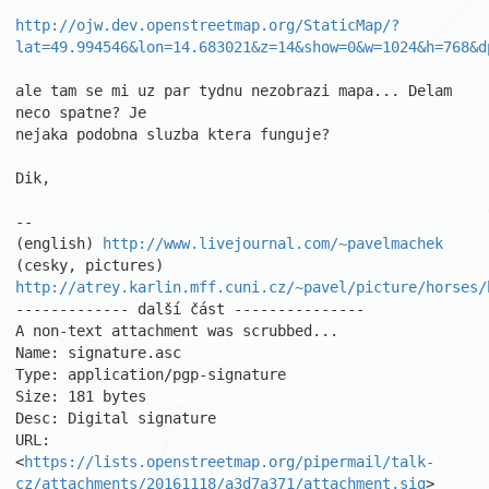
http://ojw.dev.openstreetmap.org/StaticMap/?
lat=49.994546&lon=14.683021&z=14&show=0&w=1024&h=768&d
ale tam se mi uz par tydnu nezobrazi mapa... Delam 
neco spatne? Je

nejaka podobna sluzba ktera funguje?

Dik,

									Pa
-- 

(english) 
http://www.livejournal.com/~pavelmachek
(cesky, pictures) 
http://atrey.karlin.mff.cuni.cz/~pavel/picture/horses/
------------- další část ---------------

A non-text attachment was scrubbed...

Name: signature.asc

Type: application/pgp-signature

Size: 181 bytes

Desc: Digital signature

URL: 
<
https://lists.openstreetmap.org/pipermail/talk-
cz/attachments/20161118/a3d7a371/attachment.sig
>