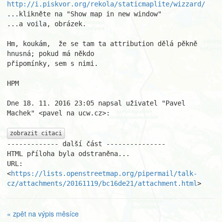
http://i.piskvor.org/rekola/staticmaplite/wizzard/
...klikněte na "Show map in new window"

...a voila, obrázek.

Hm, koukám,  že se tam ta attribution dělá pěkně 
hnusná; pokud má někdo

připomínky, sem s nimi.

HPM

Dne 18. 11. 2016 23:05 napsal uživatel "Pavel 
Machek" <pavel na ucw.cz>:

zobrazit citaci
------------- další část ---------------

HTML příloha byla odstraněna...

URL: 
<
https://lists.openstreetmap.org/pipermail/talk-
cz/attachments/20161119/bc16de21/attachment.html
>
« zpět na výpis měsíce