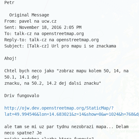
Petr

  Original Message  

From: pavel na ucw.cz

Sent: November 18, 2016 2:05 PM

To: talk-cz na openstreetmap.org

Reply-to: talk-cz na openstreetmap.org

Subject: [Talk-cz] Url pro mapu i se znackama

Ahoj!

Chtel bych neco jako "zobraz mapu kolem 50, 14, na 
50.1, 14.1 dej

znacku, na 50.2, 14.2 dej dalsi znacku"

Driv fungovalo

http://ojw.dev.openstreetmap.org/StaticMap/?
lat=49.994546&lon=14.683021&z=14&show=0&w=1024&h=768&d
ale tam se mi uz par tydnu nezobrazi mapa... Delam 
neco spatne? Je
