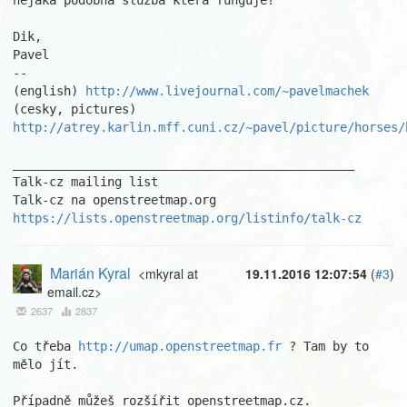
nejaka podobna sluzba ktera funguje?

Dik,

Pavel

-- 

(english) 
http://www.livejournal.com/~pavelmachek
(cesky, pictures) 
http://atrey.karlin.mff.cuni.cz/~pavel/picture/horses/
_______________________________________________

Talk-cz mailing list

https://lists.openstreetmap.org/listinfo/talk-cz
Marián Kyral
<mkyral at
19.11.2016 12:07:54
(
#3
)
email.cz>
2637
2837
Co třeba 
http://umap.openstreetmap.fr
 ? Tam by to 
mělo jít.

Případně můžeš rozšířit openstreetmap.cz.
