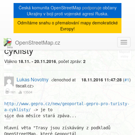
Česká komunita OpenStreetMap
podporuje
občany
Ukrajiny v boji proti vojenské agresi Ruska.
Odmítáme snahu o přemalování mapy demokratické
[Talk-cz]
« zpět na výpis měsíce
|
Evropy!
Geoportál GEPRO pro turisty a
OpenStreetMap.cz
Toggl
8
cyklisty
navig
+
Vlákno
18.11. - 20.11.2016
, počet zpráv:
2
−
Lukas Novotny
<lenochod at
18.11.2016 11:47:28
(
#1
)
tiscali.cz>
161
13504
http://www.gepro.cz/new/geoportal-gepro-pro-turisty-
a-cyklisty/
 -> je to

sice dva měsíce stará zpáva...

Hlavní věta "Trasy jsou získávány z podkladů 
OpenStreetMap, které Geoportál
