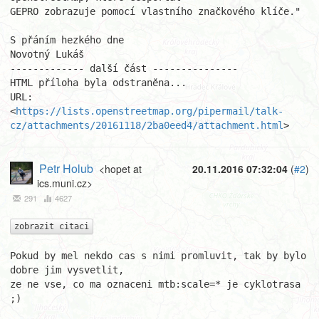
GEPRO zobrazuje pomocí vlastního značkového klíče."

S přáním hezkého dne

Novotný Lukáš

------------- další část ---------------

HTML příloha byla odstraněna...

URL: 
<
https://lists.openstreetmap.org/pipermail/talk-
cz/attachments/20161118/2ba0eed4/attachment.html
>
Petr Holub
<hopet at
20.11.2016 07:32:04
(
#2
)
ics.muni.cz>
291
4627
zobrazit citaci
Pokud by mel nekdo cas s nimi promluvit, tak by bylo 
dobre jim vysvetlit,

ze ne vse, co ma oznaceni mtb:scale=* je cyklotrasa 
;)
