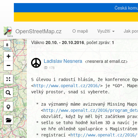
Česká komu
[Talk-cz] OpenAlt 2016 je
OpenStreetMap.cz
O mapě
Využití
Jak po
Vlákno
20.10. - 20.10.2016
, počet zpráv:
1
8
+
Ladislav Nesnera
<nesnera at email.cz>
−
178
S úlevou i radostí hlásím, že konference Ope
<
http://www.openalt.cz/2016/
> je *GO*. Mape
velký prostor, snad si vyberete.

  * za významný máme avizovaný Missing Maps

    <
http://www.openalt.cz/2016/program_det
    obzvlášť, když by měl být začátkem pravidelných mapathonů

  * sešlo se toho hodně kolem 3D a navíc je to jedno z témat, které je

    ve hře ohledně spolupráce s Magistrátem města Brna

  * registrací <
http://www.openalt.cz/2016/