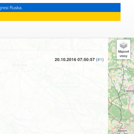
gresi Ruska.
« zpět na výpis měsíce
|
20.10.2016 07:50:57
(
#1
)