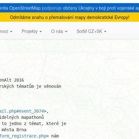
nita OpenStreetMap
podporuje
občany Ukrajiny v boji proti vojenské a
Odmítáme snahu o přemalování mapy demokratické Evropy!
 GO
moci
Projekty
O nás
SotM CZ+SK
nAlt 2016

rských tématům je věnován

ail.php#event_3074
>,

form_registrace.php
> nám
