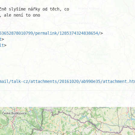
53652878010799/permalink/1285374324838654/
>

t
>

lt
>

mail/talk-cz/attachments/20161020/ab990e35/attachment.ht