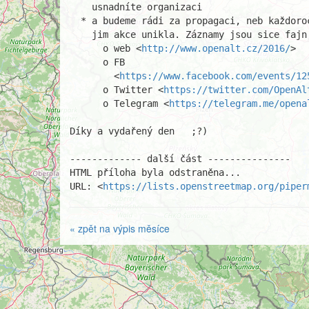
    usnadníte organizaci

  * a budeme rádi za propagaci, neb každoročně slyšíme nářky od těch, co

    jim akce unikla. Záznamy jsou sice fajn, ale není to ono

      o web <
http://www.openalt.cz/2016/
>

      o FB

        <
https://www.facebook.com/events/12
      o Twitter <
https://twitter.com/OpenAl
      o Telegram <
https://telegram.me/opena
Díky a vydařený den   ;?)

------------- další část ---------------

HTML příloha byla odstraněna...

URL: <
https://lists.openstreetmap.org/piper
« zpět na výpis měsíce