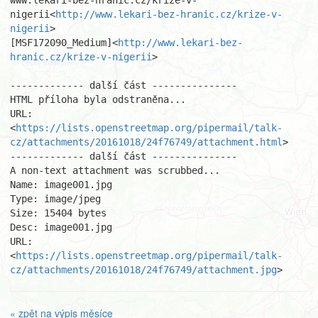
www.lekari-bez-hranic.cz/krize-v-
nigerii<
http://www.lekari-bez-hranic.cz/krize-v-
nigerii
>

[MSF172090_Medium]<
http://www.lekari-bez-
hranic.cz/krize-v-nigerii
>

------------- další část ---------------

HTML příloha byla odstraněna...

URL: 
<
https://lists.openstreetmap.org/pipermail/talk-
cz/attachments/20161018/24f76749/attachment.html
>

------------- další část ---------------

A non-text attachment was scrubbed...

Name: image001.jpg

Type: image/jpeg

Size: 15404 bytes

Desc: image001.jpg

URL: 
<
https://lists.openstreetmap.org/pipermail/talk-
cz/attachments/20161018/24f76749/attachment.jpg
>
« zpět na výpis měsíce