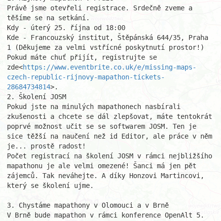
Právě jsme otevřeli registrace. Srdečně zveme a 
těšíme se na setkání.

Kdy - úterý 25. října od 18:00

Kde - Francouzský institut, Štěpánská 644/35, Praha 
1 (Děkujeme za velmi vstřícné poskytnutí prostor!)

Pokud máte chuť přijít, registrujte se 
zde<
https://www.eventbrite.co.uk/e/missing-maps-
czech-republic-rijnovy-mapathon-tickets-
28684734814
>.

2. Školení JOSM

Pokud jste na minulých mapathonech nasbírali 
zkušenosti a chcete se dál zlepšovat, máte tentokrát 
poprvé možnost učit se se softwarem JOSM. Ten je 
sice těžší na naučení než id Editor, ale práce v něm 
je... prostě radost!

Počet registrací na školení JOSM v rámci nejbližšího 
mapathonu je ale velmi omezené! Šanci má jen pět 
zájemců. Tak neváhejte. A díky Honzovi Martincovi, 
který se školení ujme.

3. Chystáme mapathony v Olomouci a v Brně

V Brně bude mapathon v rámci konference OpenAlt 5. 