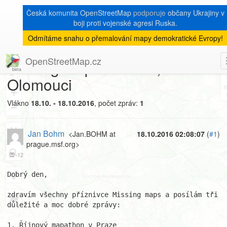
Česká komunita OpenStreetMap
podporuje
občany Ukrajiny v
boji proti vojenské agresi Ruska.
Odmítáme snahu o přemalování mapy demokratické Evropy!
[Talk-cz]
« zpět na výpis měsíce
|
OpenStreetMap.cz
Missing maps v Praze, Brně a
8
Olomouci
+
Vlákno
18.10. - 18.10.2016
, počet zpráv:
1
−
Jan Bohm
<Jan.BOHM at
18.10.2016 02:08:07
(
#1
)
prague.msf.org>
12
Dobrý den,

zdravím všechny příznivce Missing maps a posílám tři 
důležité a moc dobré zprávy:

1. Říjnový mapathon v Praze
