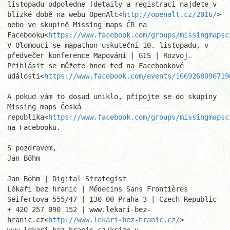
listopadu odpoledne (detaily a registraci najdete v 
blízké době na webu OpenAlt<
http://openalt.cz/2016/
> 
nebo ve skupině Missing maps ČR na 
Facebooku<
https://www.facebook.com/groups/missingmapsc
V Olomouci se mapathon uskuteční 10. listopadu, v 
předvečer konference Mapování | GIS | Rozvoj. 
Přihlásit se můžete hned teď na Facebookové 
události<
https://www.facebook.com/events/1669268096719
A pokud vám to dosud uniklo, připojte se do skupiny 
Missing maps Česká 
republika<
https://www.facebook.com/groups/missingmapsc
na Facebooku.

S pozdravem,

Jan Böhm

Jan Böhm | Digital Strategist

Lékaři bez hranic | Médecins Sans Frontières

Seifertova 555/47 | 130 00 Praha 3 | Czech Republic

+ 420 257 090 152 | www.lekari-bez-
hranic.cz<
http://www.lekari-bez-hranic.cz/
>
