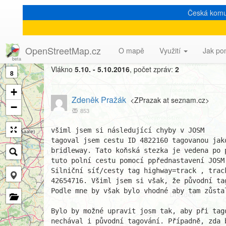
Česká komu
[Talk-cz] chyba v JOSM?
OpenStreetMap.cz
O mapě
Využití
Jak po
Vlákno
5.10. - 5.10.2016
, počet zpráv:
2
8
+
Zdeněk Pražák
<ZPrazak at seznam.cz>
−
853
všiml jsem si následující chyby v JOSM

tagoval jsem cestu ID 4822160 tagovanou jako
bridleway. Tato koňská stezka je vedena po 
tuto polní cestu pomocí ppřednastavení JOSM
Silniční síť/cesty tag highway=track , trac
42654716. Všiml jsem si však, že původní ta
Podle mne by však bylo vhodné aby tam zůstal
Bylo by možné upravit josm tak, aby při tag
nechával i původní tagování. Případně, zda 