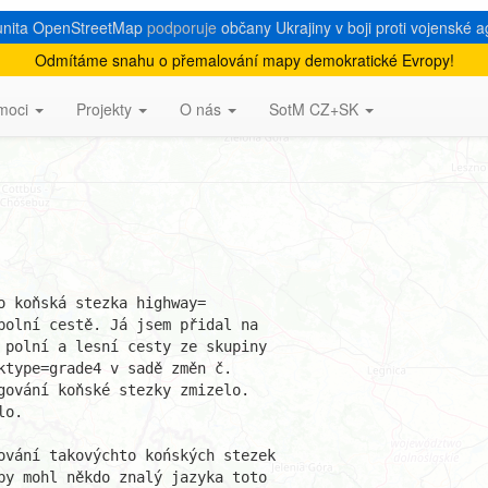
nita OpenStreetMap
podporuje
občany Ukrajiny v boji proti vojenské a
Odmítáme snahu o přemalování mapy demokratické Evropy!
moci
Projekty
O nás
SotM CZ+SK
 koňská stezka highway=

polní cestě. Já jsem přidal na 

 polní a lesní cesty ze skupiny 

ktype=grade4 v sadě změn č. 

gování koňské stezky zmizelo.

o.

ování takovýchto końských stezek 

by mohl někdo znalý jazyka toto 
