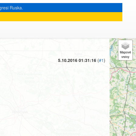
gresi Ruska.
« zpět na výpis měsíce
|
5.10.2016 01:31:16
(
#1
)