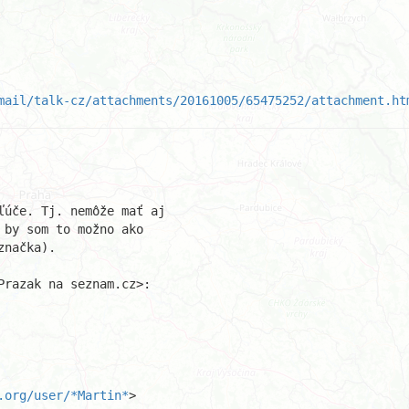
mail/talk-cz/attachments/20161005/65475252/attachment.ht
úče. Tj. nemôže mať aj

by som to možno ako

načka).

razak na seznam.cz>:

.org/user/*Martin*
>
