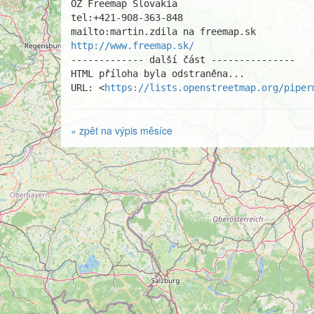
OZ Freemap Slovakia

tel:+421-908-363-848

http://www.freemap.sk/
------------- další část ---------------

HTML příloha byla odstraněna...

URL: <
https://lists.openstreetmap.org/piper
« zpět na výpis měsíce