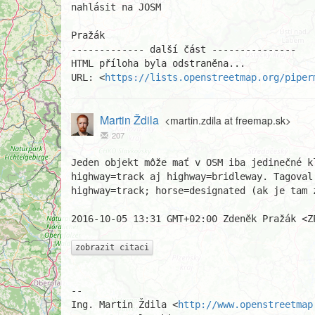
nahlásit na JOSM

Pražák

------------- další část ---------------

HTML příloha byla odstraněna...

URL: <
https://lists.openstreetmap.org/piper
Martin Ždila
<martin.zdila at freemap.sk>
207
Jeden objekt môže mať v OSM iba jedinečné kľ
highway=track aj highway=bridleway. Tagoval 
highway=track; horse=designated (ak je tam z
2016-10-05 13:31 GMT+02:00 Zdeněk Pražák <ZP
zobrazit citaci
-- 

Ing. Martin Ždila <
http://www.openstreetmap