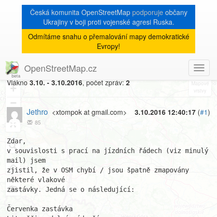
Česká komunita OpenStreetMap
podporuje
občany
Ukrajiny v boji proti vojenské agresi Ruska.
Odmítáme snahu o přemalování mapy demokratické
[Talk-cz]
« zpět na výpis měsíce
|
Evropy!
Chybějící vlakové zastávky
OpenStreetMap.cz
Toggl
8
navig
Vlákno
3.10. - 3.10.2016
, počet zpráv:
2
+
−
Jethro
<xtompok at gmail.com>
3.10.2016 12:40:17
(
#1
)
85
Zdar,

v souvislosti s prací na jízdních řádech (viz minulý 
mail) jsem

zjistil, že v OSM chybí / jsou špatně zmapovány 
některé vlakové

zastávky. Jedná se o následující:

Červenka zastávka
