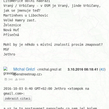
Litoměřice dolní nádraží

Vraný / Vrbičany - v OSM je Vraný, jinde Vrbičany, 
jak se jmenuje teď?

Martiněves u Libochovic

Velké Hamry zast.

Železnice

Nová Huť

Přísečná

Mohl by je někdo s místní znalostí prosím zmapovat?

MSF

Jethro
Michal Grézl
<michal.grezl at
3.10.2016 08:18:41
(
#2
)
openstreetmap.cz>
346
8449
2016-10-03 0:40 GMT+02:00 Jethro <xtompok na 
zobrazit citaci
a uz je to postavene? naposledy co sem jel kolem 