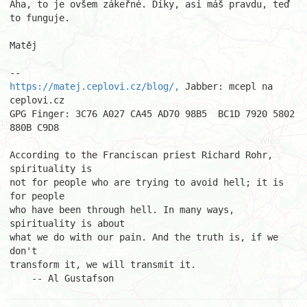
Aha, to je ovšem zákeřné. Díky, asi máš pravdu, teď 
to funguje.

Matěj

https://matej.ceplovi.cz/blog/,
 Jabber: mcepl na 
ceplovi.cz

GPG Finger: 3C76 A027 CA45 AD70 98B5  BC1D 7920 5802 
880B C9D8

According to the Franciscan priest Richard Rohr, 
spirituality is

not for people who are trying to avoid hell; it is 
for people

who have been through hell. In many ways, 
spirituality is about

what we do with our pain. And the truth is, if we 
don't

transform it, we will transmit it.

    -- Al Gustafson