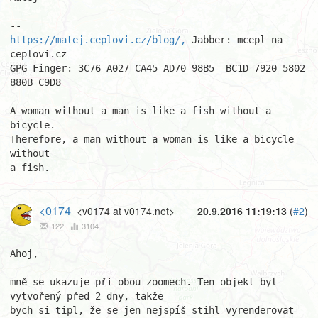
https://matej.ceplovi.cz/blog/,
 Jabber: mcepl na 
ceplovi.cz

GPG Finger: 3C76 A027 CA45 AD70 98B5  BC1D 7920 5802 
880B C9D8

A woman without a man is like a fish without a 
bicycle.

Therefore, a man without a woman is like a bicycle 
without

a fish.
<0174
<v0174 at v0174.net>
20.9.2016 11:19:13
(
#2
)
122
3104
Ahoj,

mně se ukazuje při obou zoomech. Ten objekt byl 
vytvořený před 2 dny, takže

bych si tipl, že se jen nejspíš stihl vyrenderovat 