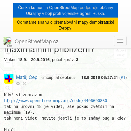
Česká komunita OpenStreetMap
podporuje
občany
Ukrajiny v boji proti vojenské agresi Ruska.
Odmítáme snahu o přemalování mapy demokratické
[Talk-cz]
« zpět na výpis měsíce
|
Evropy!
Recyklace neviditelná při
OpenStreetMap.cz
Toggl
8
maximálním přiblížení?
navig
+
Vlákno
18.9. - 20.9.2016
, počet zpráv:
3
−
Matěj Cepl
<mcepl at cepl.eu>
18.9.2016 06:27:21
(
#1
)
192
Když si zobrazím 
http://www.openstreetmap.org/node/4406600860
tak na úrovni 18 je vidět, ale pokud zvětším na 
maximum (19), 

tak není vidět. Nevíte jestli je to známý bug a kde?

Matěj
