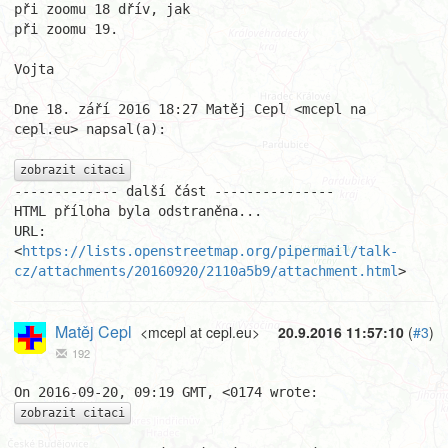
při zoomu 18 dřív, jak

při zoomu 19.

Vojta

Dne 18. září 2016 18:27 Matěj Cepl <mcepl na 
cepl.eu> napsal(a):

zobrazit citaci
------------- další část ---------------

HTML příloha byla odstraněna...

URL: 
<
https://lists.openstreetmap.org/pipermail/talk-
cz/attachments/20160920/2110a5b9/attachment.html
>
Matěj Cepl
<mcepl at cepl.eu>
20.9.2016 11:57:10
(
#3
)
192
zobrazit citaci