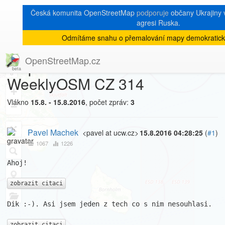
Česká komunita OpenStreetMap
podporuje
občany Ukrajiny v
agresi Ruska.
Odmítáme snahu o přemalování mapy demokratick
[Talk-cz]
« zpět na výpis měsíce
|
OpenStreetMap.cz
Mapovani GSM was Re:
8
WeeklyOSM CZ 314
+
Vlákno
15.8. - 15.8.2016
, počet zpráv:
3
−
Pavel Machek
<pavel at ucw.cz>
15.8.2016 04:28:25
(
#1
)
1067
1226
Ahoj!

zobrazit citaci
Dik :-). Asi jsem jeden z tech co s nim nesouhlasi. 

zobrazit citaci