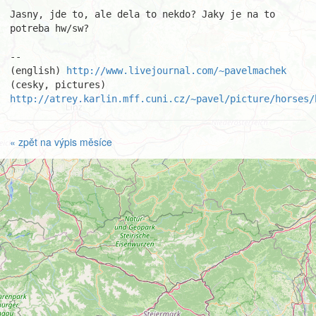
Jasny, jde to, ale dela to nekdo? Jaky je na to 
potreba hw/sw?

									Pa
-- 

(english) 
http://www.livejournal.com/~pavelmachek
(cesky, pictures) 
http://atrey.karlin.mff.cuni.cz/~pavel/picture/horses/
« zpět na výpis měsíce