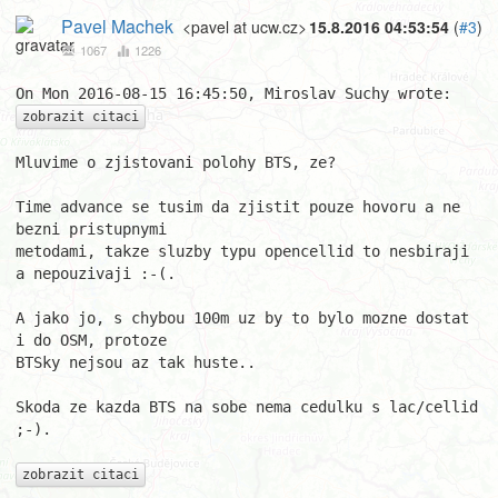
Pavel Machek
<pavel at ucw.cz>
15.8.2016 04:53:54
(
#3
)
1067
1226
zobrazit citaci
Mluvime o zjistovani polohy BTS, ze?

Time advance se tusim da zjistit pouze hovoru a ne 
bezni pristupnymi

metodami, takze sluzby typu opencellid to nesbiraji 
a nepouzivaji :-(.

A jako jo, s chybou 100m uz by to bylo mozne dostat 
i do OSM, protoze

BTSky nejsou az tak huste..

Skoda ze kazda BTS na sobe nema cedulku s lac/cellid 
;-).

zobrazit citaci