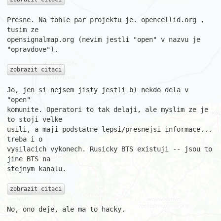
Presne. Na tohle par projektu je. opencellid.org , 
tusim ze

opensignalmap.org (nevim jestli "open" v nazvu je 
"opravdove").

zobrazit citaci
Jo, jen si nejsem jisty jestli b) nekdo dela v 
"open"

komunite. Operatori to tak delaji, ale myslim ze je 
to stoji velke

usili, a maji podstatne lepsi/presnejsi informace... 
treba i o

vysilacich vykonech. Rusicky BTS existuji -- jsou to 
jine BTS na

stejnym kanalu.

zobrazit citaci
No, ono deje, ale ma to hacky.
