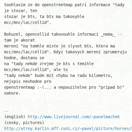
Souhlasim ze do openstreetmap patri informace "tady 
je stozar, ten

stozar je bts, ta bts ma takovyhle 
mcc/mnc/lac/cellid".

Bohuzel, opencellid takovouhle informaci _nema_ -- 
tam je akorat

mereni "na tomhle miste je slyset bts, ktera ma

mcc/mnc/lac/cellid". Kdyz takovych mereni zprumeruju 
hodne, dostanu se

na "tady nekde zrejme je bts s temihle 
mcc/mnc/lac/cellid", ale to

"tady nekde" bude mit chybu na radu kilometru, 
nejspis nevhodne pro

openstreetmap :-(... a nepouzitelne pro "pripad b)" 
nahore.

									Pa
-- 

(english) 
http://www.livejournal.com/~pavelmachek
(cesky, pictures) 
http://atrey.karlin.mff.cuni.cz/~pavel/picture/horses/