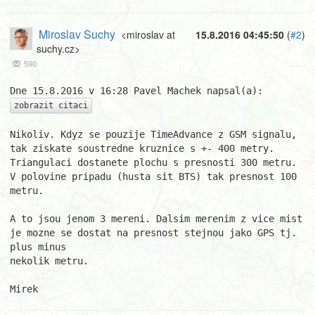
Miroslav Suchy
<miroslav at
15.8.2016 04:45:50
(
#2
)
suchy.cz>
590
zobrazit citaci
Nikoliv. Kdyz se pouzije TimeAdvance z GSM signalu, 
tak ziskate soustredne kruznice s +- 400 metry.

Triangulaci dostanete plochu s presnosti 300 metru. 
V polovine pripadu (husta sit BTS) tak presnost 100 
metru.

A to jsou jenom 3 mereni. Dalsim merenim z vice mist 
je mozne se dostat na presnost stejnou jako GPS tj. 
plus minus

nekolik metru.

Mirek