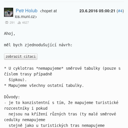
Petr Holub
<hopet at
23.6.2016 05:00:21
(
#4
)
ics.muni.cz>
291
4627
Ahoj,

měl bych zjednodušující návrh:

zobrazit citaci
* U cyklotras *nemapujeme* směrové tabulky (pouze s 
číslem trasy případně

  šipkou).

* Mapujeme všechny ostatní tabulky.

Důvody:

- je to konzistentní s tím, že mapujeme turistické 
rozcestníky i pokud

  nejsou na křížení různých tras (ty malé směrové 
cedulky nemapujeme

  stejně jako u turistických tras nemapujeme 