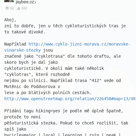
jaybee.cz>
62
552
Ahoj,

zní to dobře, jen u těch cykloturistických tras je 
to takové divoké.

Například 
http://www.cyklo-jizni-morava.cz/moravske-
vinarske-stezky
 jsou

značené jako "cyklotrasa" dle tohoto draftu, ale 
skoro bych je dal jako

cykloturistické. V okolí mám také několik 
"cyklotras", které rozhodně

nejdou po silnici. Například trasa "412" vede od 
Mutěnic do Poddvorova v

http://www.openstreetmap.org/relation/226458#map=13/48
Přidání tagu hiking=yes je podle mě úplně špatně, 
protože to není

pěšoturistická stezka. Pokud to chceš rozlišit, tak 
spíš jako

bycicle=major | local | learning | ruin | peak | 