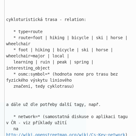
cykloturistická trasa - relation:

   * type=route

   * route=foot | hiking | bicycle | ski | horse | 
wheelchair

   * foot | hiking | bicycle | ski | horse | 
wheelchair=major | local | 

   learning | ruin | peak | spring | 
interesting_object

   * osmc:symbol=* (hodnota none pro trasu bez 
fyzického výskytu liniového 

   značeni, tedy cyklotrasu)

a dále už dle potřeby další tagy, např.

   * network=* (samostatná diskuse o aplikaci tagu 
v ČR - viz příklady užití

   na 
http://wiki.openstreetmap.org/wiki/Cs:Key:network
)
