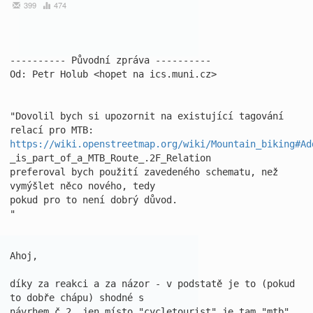
399
474
---------- Původní zpráva ----------

Od: Petr Holub <hopet na ics.muni.cz>

"Dovolil bych si upozornit na existující tagování 
https://wiki.openstreetmap.org/wiki/Mountain_biking#Ad
_is_part_of_a_MTB_Route_.2F_Relation

preferoval bych použití zavedeného schematu, než 
vymýšlet něco nového, tedy

pokud pro to není dobrý důvod.

"

Ahoj,

díky za reakci a za názor - v podstatě je to (pokud 
to dobře chápu) shodné s

návrhem č.2, jen místo "cycletourist" je tam "mtb". 