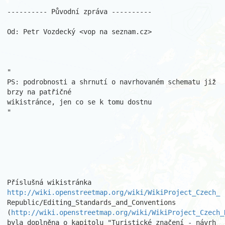
---------- Původní zpráva ----------

Od: Petr Vozdecký <vop na seznam.cz>

"

PS: podrobnosti a shrnutí o navrhovaném schematu již 
brzy na patřičné 

wikistránce, jen co se k tomu dostnu

"

Příslušná wikistránka 
http://wiki.openstreetmap.org/wiki/WikiProject_Czech_
Republic/Editing_Standards_and_Conventions

(
http://wiki.openstreetmap.org/wiki/WikiProject_Czech_
byla doplněna o kapitolu "Turistické značení - návrh 