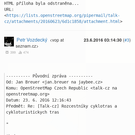
HTML příloha byla odstraněna...

URL: 
<
https://lists.openstreetmap.org/pipermail/talk-
cz/attachments/20160623/6d1c1858/attachment.html
>
Petr Vozdecký
<vop at
23.6.2016 03:14:30
(
#3
)
seznam.cz>
399
474
---------- Původní zpráva ----------

Od: Jan Breuer <jan.breuer na jaybee.cz>

Komu: OpenStreetMap Czech Republic <talk-cz na 
openstreetmap.org>

Datum: 23. 6. 2016 12:16:43

Předmět: Re: [Talk-cz] Rozcestníky cyklotras a 
cykloturistickych tras

"
