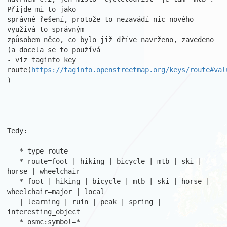
Přijde mi to jako 

správné řešení, protože to nezavádí nic nového - 
využívá to správným 

způsobem něco, co bylo již dříve navrženo, zavedeno 
(a docela se to používá 

- viz taginfo key 
route(
https://taginfo.openstreetmap.org/keys/route#val
)

Tedy:

   * type=route

   * route=foot | hiking | bicycle | mtb | ski | 
horse | wheelchair

   * foot | hiking | bicycle | mtb | ski | horse | 
wheelchair=major | local 

   | learning | ruin | peak | spring | 
interesting_object

   * osmc:symbol=*
