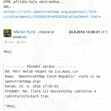
HTML příloha byla odstraněna...

URL: 
<
https://lists.openstreetmap.org/pipermail/talk-
cz/attachments/20160624/e49261b9/attachment.html
>
Marián Kyral
<mkyral at
24.6.2016 12:06:21
(
#7
)
email.cz>
2637
2837
Ahoj.

---------- Původní zpráva ----------

Od: Petr Holub <hopet na ics.muni.cz>

Komu: 'OpenStreetMap Czech Republic' <talk-cz na 
openstreetmap.org>

Datum: 23. 6. 2016 17:02:01

Předmět: Re: [Talk-cz] Rozcestníky cyklotras a 
cykloturistickych tras

"Ahoj,
