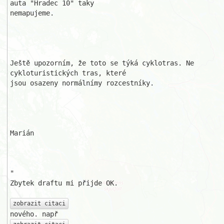
auta "Hradec 10" taky 

nemapujeme.

Ještě upozorním, že toto se týká cyklotras. Ne 
cykloturistických tras, které

jsou osazeny normálnímy rozcestníky.

Marián

"

Zbytek draftu mi přijde OK.

zobrazit citaci