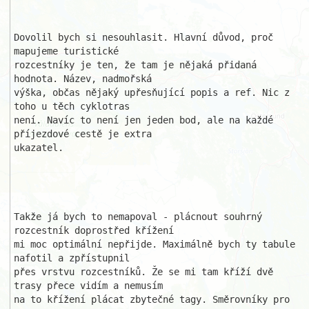
Dovolil bych si nesouhlasit. Hlavní důvod, proč 
mapujeme turistické 

rozcestníky je ten, že tam je nějaká přidaná 
hodnota. Název, nadmořská 

výška, občas nějaký upřesňující popis a ref. Nic z 
toho u těch cyklotras 

není. Navíc to není jen jeden bod, ale na každé 
příjezdové cestě je extra 

ukazatel.

Takže já bych to nemapoval - plácnout souhrný 
rozcestník doprostřed křížení 

mi moc optimální nepřijde. Maximálně bych ty tabule 
nafotil a zpřístupnil 

přes vrstvu rozcestníků. Že se mi tam kříží dvě 
trasy přece vidím a nemusím 

na to křížení plácat zbytečné tagy. Směrovníky pro 