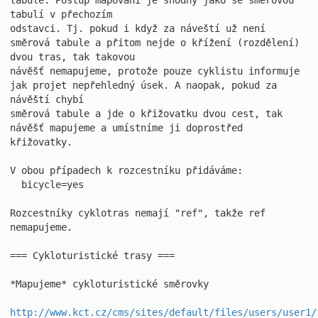
tabule. Postup mapování je shodný jako se směrovou 
tabulí v přechozím

odstavci. Tj. pokud i když za náveští už není 
směrová tabule a přitom nejde o křížení (rozdělení) 
dvou tras, tak takovou

návěšť nemapujeme, protože pouze cyklistu informuje 
jak projet nepřehledný úsek. A naopak, pokud za 
návěští chybí

směrová tabule a jde o křižovatku dvou cest, tak 
návěšť mapujeme a umístníme ji doprostřed 
křižovatky.

V obou případech k rozcestníku přidáváme:

  bicycle=yes

Rozcestníky cyklotras nemají "ref", takže ref 
nemapujeme.

=== Cykloturistické trasy ===

*Mapujeme* cykloturistické směrovky

http://www.kct.cz/cms/sites/default/files/users/user1/