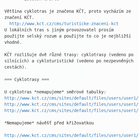
Většina cyklotras je značena KČT, proto vycházím ze 
značení KČT.

http://www.kct.cz/cms/turisticke-znaceni-kct
U lokálních tras s jiným provozovatel prosím 
použijte selský rozum a použijte to co je nejbližší 
vhodné.

KČT rozlišuje dvě různé trasy: cyklotrasy (vedeno po 
silnících) a cykloturistické (vedeno po nezpevněných 
cestách).

=== Cyklotrasy ===

http://www.kct.cz/cms/sites/default/files/users/user1/
http://www.kct.cz/cms/sites/default/files/users/user1/
http://www.kct.cz/cms/sites/default/files/users/user1/
*Nemapujeme* návěšť před křižovatkou

http://www.kct.cz/cms/sites/default/files/users/user1/