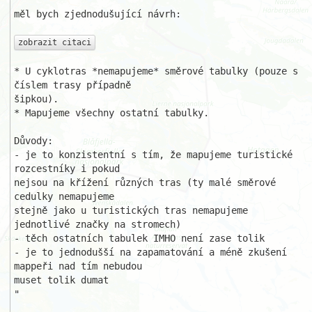
měl bych zjednodušující návrh:

zobrazit citaci
* U cyklotras *nemapujeme* směrové tabulky (pouze s 
číslem trasy případně

šipkou).

* Mapujeme všechny ostatní tabulky.

Důvody:

- je to konzistentní s tím, že mapujeme turistické 
rozcestníky i pokud

nejsou na křížení různých tras (ty malé směrové 
cedulky nemapujeme

stejně jako u turistických tras nemapujeme 
jednotlivé značky na stromech)

- těch ostatních tabulek IMHO není zase tolik

- je to jednodušší na zapamatování a méně zkušení 
mappeři nad tím nebudou

muset tolik dumat

"
