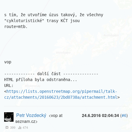
s tím, že utvoříme úzus takový, že všechny 
"cykloturistické" trasy KČT jsou 

route=mtb.

vop

------------- další část ---------------

HTML příloha byla odstraněna...

URL: 
<
https://lists.openstreetmap.org/pipermail/talk-
cz/attachments/20160623/2bd0738a/attachment.html
>
Petr Vozdecký
<vop at
24.6.2016 02:04:34
(
#6
)
seznam.cz>
399
474