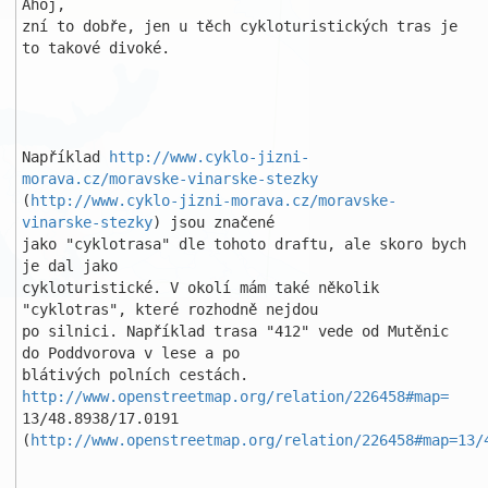
Ahoj,

zní to dobře, jen u těch cykloturistických tras je 
to takové divoké.

Například 
http://www.cyklo-jizni-
morava.cz/moravske-vinarske-stezky
(
http://www.cyklo-jizni-morava.cz/moravske-
vinarske-stezky
) jsou značené 

jako "cyklotrasa" dle tohoto draftu, ale skoro bych 
je dal jako 

cykloturistické. V okolí mám také několik 
"cyklotras", které rozhodně nejdou

po silnici. Například trasa "412" vede od Mutěnic 
do Poddvorova v lese a po 

blátivých polních cestách. 
http://www.openstreetmap.org/relation/226458#map=
13/48.8938/17.0191

(
http://www.openstreetmap.org/relation/226458#map=13/