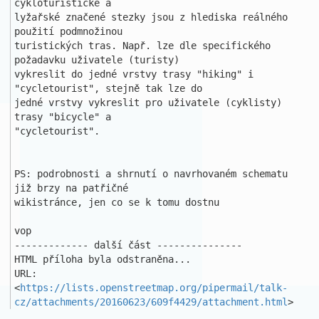
cykloturistické a 

lyžařské značené stezky jsou z hlediska reálného 
použití podmnožinou 

turistických tras. Např. lze dle specifického 
požadavku uživatele (turisty) 

vykreslit do jedné vrstvy trasy "hiking" i 
"cycletourist", stejně tak lze do

jedné vrstvy vykreslit pro uživatele (cyklisty) 
trasy "bicycle" a 

"cycletourist".

PS: podrobnosti a shrnutí o navrhovaném schematu 
již brzy na patřičné 

wikistránce, jen co se k tomu dostnu

vop

------------- další část ---------------

HTML příloha byla odstraněna...

URL: 
<
https://lists.openstreetmap.org/pipermail/talk-
cz/attachments/20160623/609f4429/attachment.html
>