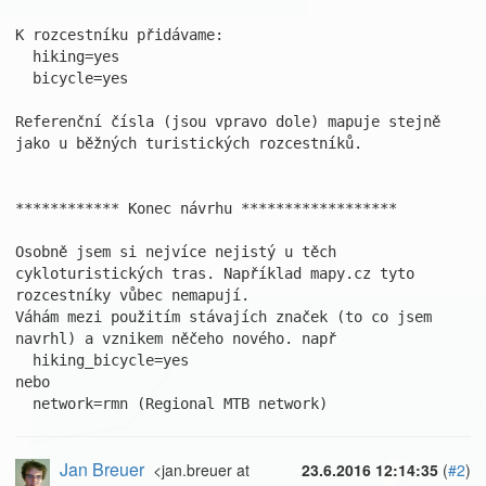
K rozcestníku přidávame:

  hiking=yes

  bicycle=yes

Referenční čísla (jsou vpravo dole) mapuje stejně 
jako u běžných turistických rozcestníků.

************ Konec návrhu ******************

Osobně jsem si nejvíce nejistý u těch 
cykloturistických tras. Například mapy.cz tyto 
rozcestníky vůbec nemapují.

Váhám mezi použitím stávajích značek (to co jsem 
navrhl) a vznikem něčeho nového. např

  hiking_bicycle=yes

nebo

  network=rmn (Regional MTB network)
Jan Breuer
<jan.breuer at
23.6.2016 12:14:35
(
#2
)