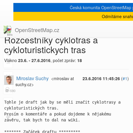
Česká komunita OpenStreetMap
Odmítáme snahu
[Talk-cz]
« zpět na výpis měsíce
|
OpenStreetMap.cz
Rozcestníky cyklotras a
8
cykloturistickych tras
+
Vlákno
23.6. - 27.6.2016
, počet zpráv:
18
−
Miroslav Suchy
<miroslav at
23.6.2016 11:45:26
(
#1
)
suchy.cz>
590
Tohle je draft jak by se měli značit cyklotrasy a 
cykloturistických tras.

Prosím o komentáře a pokud dojdeme k nějakému 
závěru, tak bych to dal na wiki.

******* Začátek draftu *********
