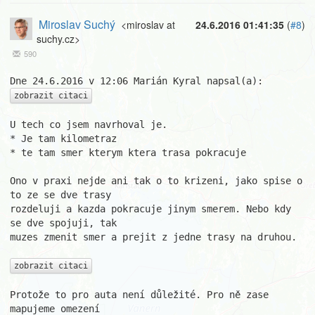
Miroslav Suchý
<miroslav at
24.6.2016 01:41:35
(
#8
)
suchy.cz>
590
zobrazit citaci
U tech co jsem navrhoval je.

* Je tam kilometraz

* te tam smer kterym ktera trasa pokracuje

Ono v praxi nejde ani tak o to krizeni, jako spise o 
to ze se dve trasy 

rozdeluji a kazda pokracuje jinym smerem. Nebo kdy 
se dve spojuji, tak 

muzes zmenit smer a prejit z jedne trasy na druhou.

zobrazit citaci
Protože to pro auta není důležité. Pro ně zase 
mapujeme omezení 
