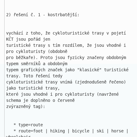
2) řešení č. 1 - kostrbatější:

vychází z toho, že cykloturistické trasy v pojetí 
KČT jsou pořád jen 

turistické trasy s tím rozdílem, že jsou vhodné i 
pro cykloturisty (obdobně 

pro běžkaře). Proto jsou fyzicky značeny obdobným 
typem směrníků a obdobným 

typem grafických značek jako "klasické" turistické 
trasy. Toto řešení tedy 

cykloturistické trasy vnímá (zjednodušeně řečeno) 
jako turistické trasy, 

které jsou vhodné i pro cykloturisty (navržené 
schema je doplněno o červeně 

zvýrazněný tag):

   * type=route

   * route=foot | hiking | bicycle | ski | horse | 