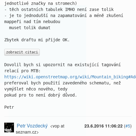
jednotlivé značky na stromech)

- těch ostatních tabulek IMHO není zase tolik

- je to jednodušší na zapamatování a méně zkušení 
mappeři nad tím nebudou

  muset tolik dumat

Zbytek draftu mi přijde OK.

zobrazit citaci
Dovolil bych si upozornit na existující tagování 
https://wiki.openstreetmap.org/wiki/Mountain_biking#Ad
preferoval bych použití zavedeného schematu, než 
vymýšlet něco nového, tedy

pokud pro to není dobrý důvod.

Petr
Petr Vozdecký
<vop at
23.6.2016 11:06:22
(
#5
)
seznam.cz>