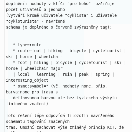
doplněním hodnoty v klíči "pro koho" rozšiřuje 
počet uživatelů o jednoho 

(vytváří kromě učivatele "cyklista" i uživatele 
"cykloturista" - navržené 

schema je doplněno o červeně zvýrazněný tag):

   * type=route

   * route=foot | hiking | bicycle | cycletourist | 
ski | horse | wheelchair

   * foot | hiking | bicycle | cycletourist | ski | 
horse | wheelchair=major

   | local | learning | ruin | peak | spring | 
interesting_object

   * osmc:symbol=* (vč. hodnoty none, příp. 
barva:none pro trasu s 

   definovanou barvou ale bez fyzického výskytu 
liniového značeni)

Toto řešení lépe odpovídá filozofii navrženého 
schematu tagování značených 

tras. Umožní zachovat výše zmíněný princip KČT, že 