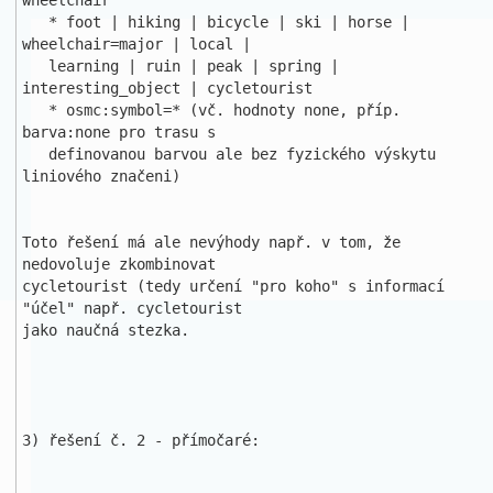
wheelchair

   * foot | hiking | bicycle | ski | horse | 
wheelchair=major | local | 

   learning | ruin | peak | spring | 
interesting_object | cycletourist

   * osmc:symbol=* (vč. hodnoty none, příp. 
barva:none pro trasu s 

   definovanou barvou ale bez fyzického výskytu 
liniového značeni)

Toto řešení má ale nevýhody např. v tom, že 
nedovoluje zkombinovat 

cycletourist (tedy určení "pro koho" s informací 
"účel" např. cycletourist 

jako naučná stezka.

3) řešení č. 2 - přímočaré:
