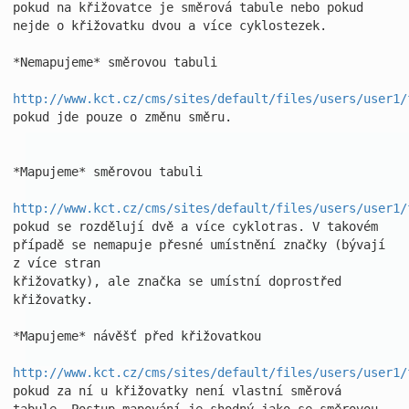
pokud na křižovatce je směrová tabule nebo pokud 
nejde o křižovatku dvou a více cyklostezek.

*Nemapujeme* směrovou tabuli

http://www.kct.cz/cms/sites/default/files/users/user1/
pokud jde pouze o změnu směru.

*Mapujeme* směrovou tabuli

http://www.kct.cz/cms/sites/default/files/users/user1/
pokud se rozdělují dvě a více cyklotras. V takovém 
případě se nemapuje přesné umístnění značky (bývají 
z více stran

křižovatky), ale značka se umístní doprostřed 
křižovatky.

*Mapujeme* návěšť před křižovatkou

http://www.kct.cz/cms/sites/default/files/users/user1/
pokud za ní u křižovatky není vlastní směrová 