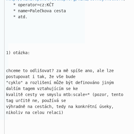
   * operator=cz:KČT

   * name=Palečkova cesta

   * atd.

1) otázka:

chceme to odlišovat? za mě spíše ano, ale lze 
postupovat i tak, že vše bude 

"cyklo" a rozlišení může být definováno jiným 
dalším tagem vztahujícím se ke

kvalitě cesty ve smyslu mtb:scale=* (pozor, tento 
tag určitě ne, používá se 

výhradně na cestách, tedy na konkrétní úseky, 
nikoliv na celou relaci)
