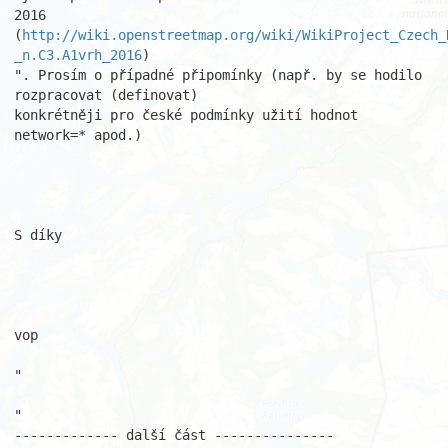
2016

(
http://wiki.openstreetmap.org/wiki/WikiProject_Czech_
_n.C3.A1vrh_2016
)

". Prosím o případné připomínky (např. by se hodilo 
rozpracovat (definovat) 

konkrétněji pro české podmínky užití hodnot 
network=* apod.)

S díky

vop

"

"

------------- další část ---------------
