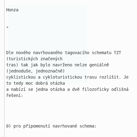
Honza

"

Dle nového navrhovaného tagovacího schematu TZT 
(turistických značených 

tras) tak jak bylo navrženo nelze geniálně 
(jednoduše, jednoznačně) 

cyklistickou a cykloturistickou trasu rozlišit. Je 
to tedy moc dobrá otázka 

a nabízí se jedna otázka a dvě filozoficky odlišná 
řešení:

0) pro připomenutí navrhované schema:
