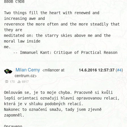
880B C9D8

Two things fill the heart with renewed and 
increasing awe and

reverence the more often and the more steadily that 
they are

meditated on: the starry skies above me and the 
moral law inside

me.

    -- Immanuel Kant: Critique of Practical Reason
Milan Cerny
<milancer at
14.6.2016 12:57:37
(
#4
)
centrum.cz>
170
6917
Omlouvám se, je to moje chyba. Pracovně si kvůli 
lepší orientaci označuji hlavní opravovanou relaci, 
která je v shluku podobných relací.

Nakonec to označení smažu, tady jsem zjevně 
zapomněl.

Opraveno.
