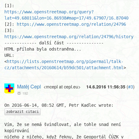
https://www.openstreetmap.org/query?
lat=49.68011&lon=16.86938#map=17/49.67907/16.87040
[2]: 
https://www.openstreetmap.org/relation/24796
[3]: 
https://www.openstreetmap.org/relation/24796/history
------------- další část ---------------

HTML příloha byla odstraněna...

URL: 
<
https://lists.openstreetmap.org/pipermail/talk-
cz/attachments/20160614/b59dc501/attachment.html
>
Matěj Cepl
<mcepl at cepl.eu>
14.6.2016 11:56:35
(
#3
)
192
zobrazit citaci
Vím, že se nemá švindlovat, ale tohle snad není 
kopírování 

ničeho z ničeho, když řeknu, že Geoportál ČÚZK v 