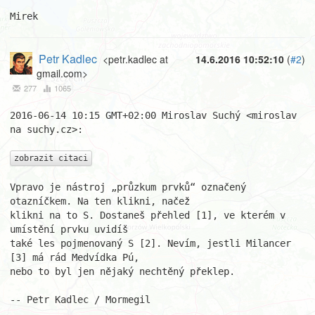
Mirek
Petr Kadlec
<petr.kadlec at
14.6.2016 10:52:10
(
#2
)
gmail.com>
277
1065
2016-06-14 10:15 GMT+02:00 Miroslav Suchý <miroslav 
na suchy.cz>:

zobrazit citaci
Vpravo je nástroj „průzkum prvků“ označený 
otazníčkem. Na ten klikni, načež

klikni na to S. Dostaneš přehled [1], ve kterém v 
umístění prvku uvidíš

také les pojmenovaný S [2]. Nevím, jestli Milancer 
[3] má rád Medvídka Pú,

nebo to byl jen nějaký nechtěný překlep.

-- Petr Kadlec / Mormegil
