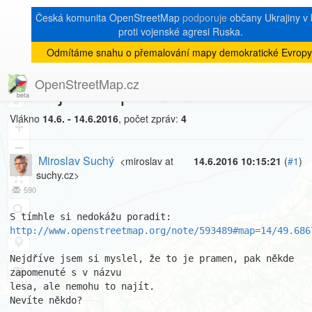
Česká komunita OpenStreetMap
podporuje
občany Ukrajiny v 
proti vojenské agresi Ruska.
Odmítáme snahu o přemalování mapy demokratické Evropy
[Talk-cz]
« zpět na výpis měsíce
|
OpenStreetMap.cz
Proč je zde písmeno s?
8
Vlákno
14.6. - 14.6.2016
, počet zpráv:
4
+
−
Miroslav Suchý
<miroslav at
14.6.2016 10:15:21
(
#1
)
suchy.cz>
590
http://www.openstreetmap.org/note/593489#map=14/49.686
Nejdříve jsem si myslel, že to je pramen, pak někde 
zapomenuté s v názvu 

lesa, ale nemohu to najít.

Nevíte někdo?
