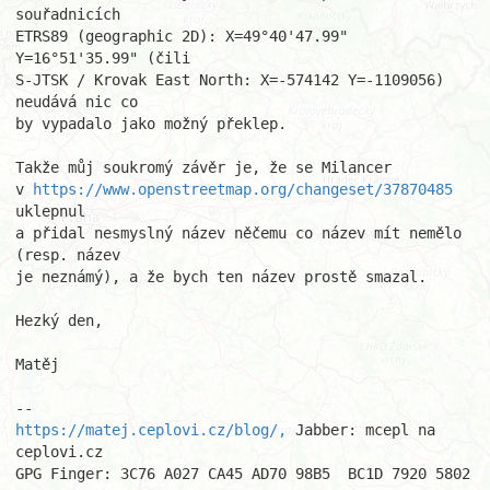
souřadnicích 

ETRS89 (geographic 2D): X=49°40'47.99" 
Y=16°51'35.99" (čili 

S-JTSK / Krovak East North: X=-574142 Y=-1109056) 
neudává nic co 

by vypadalo jako možný překlep.

Takže můj soukromý závěr je, že se Milancer 

v 
https://www.openstreetmap.org/changeset/37870485
uklepnul 

a přidal nesmyslný název něčemu co název mít nemělo 
(resp. název 

je neznámý), a že bych ten název prostě smazal.

Hezký den,

Matěj

https://matej.ceplovi.cz/blog/,
 Jabber: mcepl na 
ceplovi.cz

GPG Finger: 3C76 A027 CA45 AD70 98B5  BC1D 7920 5802 