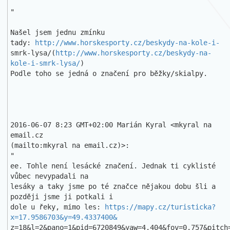
"

Našel jsem jednu zmínku 
tady: 
http://www.horskesporty.cz/beskydy-na-kole-i-
smrk-lysa/(
http://www.horskesporty.cz/beskydy-na-
kole-i-smrk-lysa/
)

Podle toho se jedná o značení pro běžky/skialpy.

2016-06-07 8:23 GMT+02:00 Marián Kyral <mkyral na 
email.cz

(mailto:mkyral na email.cz)>:

"

ee. Tohle není lesácké značení. Jednak ti cyklisté 
vůbec nevypadali na 

lesáky a taky jsme po té značce nějakou dobu šli a 
později jsme ji potkali i

dole u řeky, mimo les: 
https://mapy.cz/turisticka?
x=17.9586703&y=49.4337400&
z=18&l=2&pano=1&pid=6720849&yaw=4.404&fov=0.757&pitch=