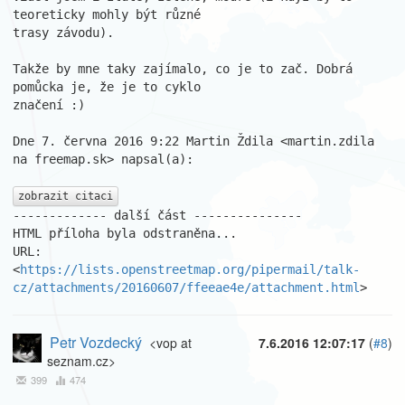
teoreticky mohly být různé

trasy závodu).

Takže by mne taky zajímalo, co je to zač. Dobrá 
pomůcka je, že je to cyklo

značení :)

Dne 7. června 2016 9:22 Martin Ždila <martin.zdila 
na freemap.sk> napsal(a):

zobrazit citaci
------------- další část ---------------

HTML příloha byla odstraněna...

URL: 
<
https://lists.openstreetmap.org/pipermail/talk-
cz/attachments/20160607/ffeeae4e/attachment.html
>
Petr Vozdecký
<vop at
7.6.2016 12:07:17
(
#8
)
seznam.cz>
399
474