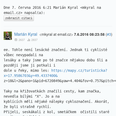
Dne 7. června 2016 6:21 Marián Kyral <mkyral na 
zobrazit citaci
Marián Kyral
<mkyral at email.cz>
7.6.2016 08:23:58
(
#3
)
2637
2837
ee. Tohle není lesácké značení. Jednak ti cyklisté 
vůbec nevypadali na 

lesáky a taky jsme po té značce nějakou dobu šli a 
později jsme ji potkali i

dole u řeky, mimo les: 
https://mapy.cz/turisticka?
x=17.9586703&y=49.4337400&
z=18&l=2&pano=1&pid=6720849&yaw=4.404&fov=0.757&pitch=0
Taky na křižovatkách značili cesty, kam značka, 
nevedla bílými "X". Jo a na 

kyblících měli nějaké nálepky cykloznačení. Akorát, 
že byli strašně rychlí. 

Přijeli, seskákali z kol, smetáčkem  očistili staré 