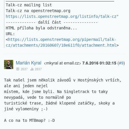
Talk-cz mailing list

https://lists.openstreetmap.org/listinfo/talk-cz"
------------- další část ---------------

HTML příloha byla odstraněna...

URL: 
<
https://lists.openstreetmap.org/pipermail/talk-
cz/attachments/20160607/18e611f0/attachment.html
>
Marián Kyral
<mkyral at email.cz>
7.6.2016 01:32:15
(
#9
)
2637
2837
Tak našel jsem několik závodů v Hostýnských vrších, 
ale ani jeden nejel 

místem, kde jsme byli. Na Singletrack to taky 
nevypadá, vede to normálně po 

turistické trase, žádné klopené zatáčky, skoky a 
jiné vylomeniny ;-)

A co na to MTBmap? :-D
