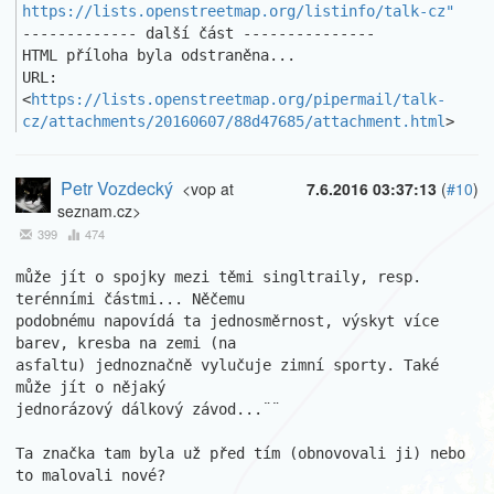
https://lists.openstreetmap.org/listinfo/talk-cz"
------------- další část ---------------

HTML příloha byla odstraněna...

URL: 
<
https://lists.openstreetmap.org/pipermail/talk-
cz/attachments/20160607/88d47685/attachment.html
>
Petr Vozdecký
<vop at
7.6.2016 03:37:13
(
#10
)
seznam.cz>
399
474
může jít o spojky mezi těmi singltraily, resp. 
terénními částmi... Něčemu 

podobnému napovídá ta jednosměrnost, výskyt více 
barev, kresba na zemi (na 

asfaltu) jednoznačně vylučuje zimní sporty. Také 
může jít o nějaký 

jednorázový dálkový závod...¨¨

Ta značka tam byla už před tím (obnovovali ji) nebo 
to malovali nové?
