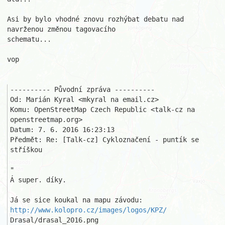
Asi by bylo vhodné znovu rozhýbat debatu nad 
navrženou změnou tagovacího 

schematu...

vop

---------- Původní zpráva ----------

Od: Marián Kyral <mkyral na email.cz>

Komu: OpenStreetMap Czech Republic <talk-cz na 
openstreetmap.org>

Datum: 7. 6. 2016 16:23:13

Předmět: Re: [Talk-cz] Cykloznačení - puntík se 
stříškou

"

Á super. díky.

Já se sice koukal na mapu závodu: 
http://www.kolopro.cz/images/logos/KPZ/
Drasal/drasal_2016.png
