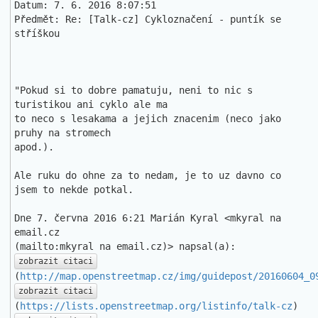
Datum: 7. 6. 2016 8:07:51

Předmět: Re: [Talk-cz] Cykloznačení - puntík se 
stříškou

"Pokud si to dobre pamatuju, neni to nic s 
turistikou ani cyklo ale ma

to neco s lesakama a jejich znacenim (neco jako 
pruhy na stromech

apod.).

Ale ruku do ohne za to nedam, je to uz davno co 
jsem to nekde potkal.

Dne 7. června 2016 6:21 Marián Kyral <mkyral na 
email.cz

zobrazit citaci
(
http://map.openstreetmap.cz/img/guidepost/20160604_0
zobrazit citaci
(
https://lists.openstreetmap.org/listinfo/talk-cz