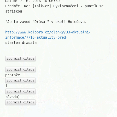
Datum: 7. 6. 2016 16:06:30

Předmět: Re: [Talk-cz] Cykloznačení - puntík se 
stříškou

"Je to závod "Drásal" v okolí Holešova.

http://www.kolopro.cz/clanky/33-aktualni-
informace/7716-aktuality-pred-
startem-drasala

zobrazit citaci
zobrazit citaci
zobrazit citaci
zobrazit citaci
zobrazit citaci
_______________________________________________
