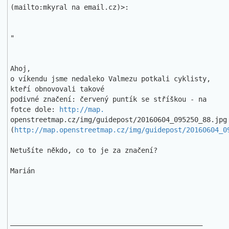
(mailto:mkyral na email.cz)>:

"

Ahoj,

o víkendu jsme nedaleko Valmezu potkali cyklisty, 
kteří obnovovali takové 

podivné značení: červený puntík se stříškou - na 
fotce dole: 
http://map.
openstreetmap.cz/img/guidepost/20160604_095250_88.jpg

(
http://map.openstreetmap.cz/img/guidepost/20160604_0
Netušíte někdo, co to je za značení?

Marián

_______________________________________________
