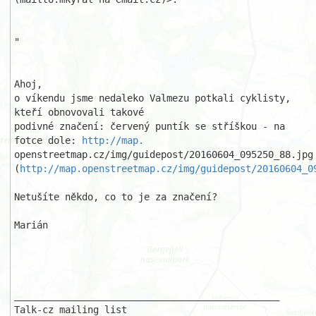
"

Ahoj,

o víkendu jsme nedaleko Valmezu potkali cyklisty, 
kteří obnovovali takové 

podivné značení: červený puntík se stříškou - na 
fotce dole: 
http://map.
openstreetmap.cz/img/guidepost/20160604_095250_88.jpg

(
http://map.openstreetmap.cz/img/guidepost/20160604_0
Netušíte někdo, co to je za značení?

Marián

_______________________________________________

Talk-cz mailing list
