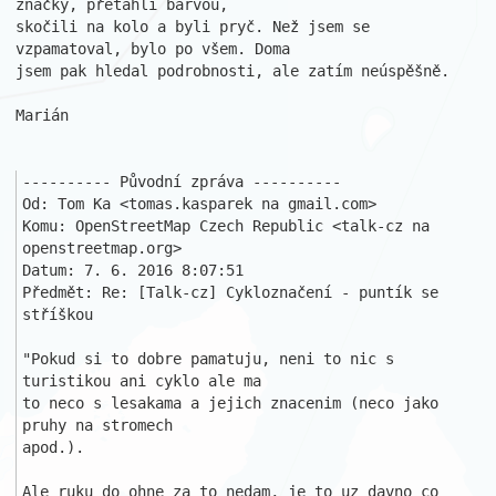
značky, přetáhli barvou,

skočili na kolo a byli pryč. Než jsem se 
vzpamatoval, bylo po všem. Doma 

jsem pak hledal podrobnosti, ale zatím neúspěšně.

Marián

---------- Původní zpráva ----------

Od: Tom Ka <tomas.kasparek na gmail.com>

Komu: OpenStreetMap Czech Republic <talk-cz na 
openstreetmap.org>

Datum: 7. 6. 2016 8:07:51

Předmět: Re: [Talk-cz] Cykloznačení - puntík se 
stříškou

"Pokud si to dobre pamatuju, neni to nic s 
turistikou ani cyklo ale ma

to neco s lesakama a jejich znacenim (neco jako 
pruhy na stromech

apod.).

Ale ruku do ohne za to nedam, je to uz davno co 