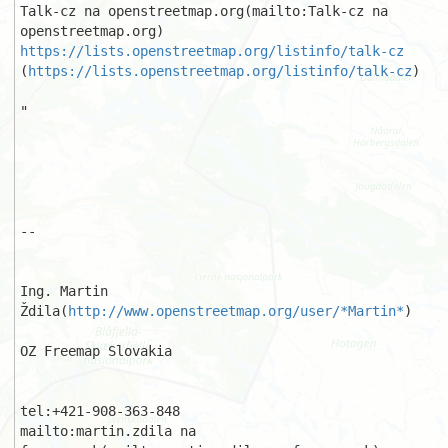
Talk-cz na openstreetmap.org(mailto:Talk-cz na 
https://lists.openstreetmap.org/listinfo/talk-cz
(
https://lists.openstreetmap.org/listinfo/talk-cz
)

"

-- 

Ing. Martin 
Ždila(
http://www.openstreetmap.org/user/*Martin*
)

OZ Freemap Slovakia

tel:+421-908-363-848

mailto:martin.zdila na 