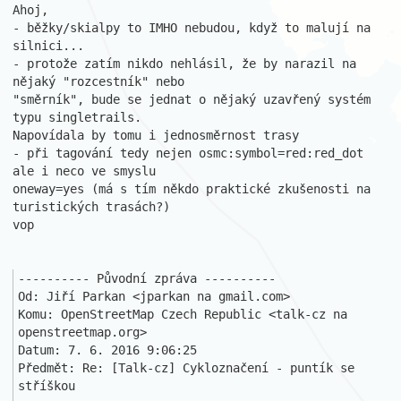
Ahoj,

- běžky/skialpy to IMHO nebudou, když to malují na 
silnici...

- protože zatím nikdo nehlásil, že by narazil na 
nějaký "rozcestník" nebo 

"směrník", bude se jednat o nějaký uzavřený systém 
typu singletrails. 

Napovídala by tomu i jednosměrnost trasy

- při tagování tedy nejen osmc:symbol=red:red_dot 
ale i neco ve smyslu 

oneway=yes (má s tím někdo praktické zkušenosti na 
turistických trasách?)

vop

---------- Původní zpráva ----------

Od: Jiří Parkan <jparkan na gmail.com>

Komu: OpenStreetMap Czech Republic <talk-cz na 
openstreetmap.org>

Datum: 7. 6. 2016 9:06:25

Předmět: Re: [Talk-cz] Cykloznačení - puntík se 
stříškou
