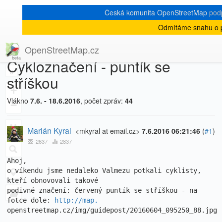
Česká komunita OpenStreetMap
pod
Odmítáme snahu o p
[Talk-cz]
« zpět na výpis měsíce
|
OpenStreetMap.cz
Cykloznačení - puntík se
8
stříškou
+
Vlákno
7.6. - 18.6.2016
, počet zpráv:
44
−
Marián Kyral
<mkyral at email.cz>
7.6.2016 06:21:46
(
#1
)
2637
2837
Ahoj,

o víkendu jsme nedaleko Valmezu potkali cyklisty, 
kteří obnovovali takové 

podivné značení: červený puntík se stříškou - na 
fotce dole: 
http://map.
openstreetmap.cz/img/guidepost/20160604_095250_88.jpg
