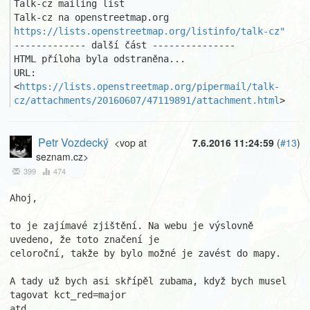
Talk-cz mailing list

https://lists.openstreetmap.org/listinfo/talk-cz"
------------- další část ---------------

HTML příloha byla odstraněna...

URL: 
<
https://lists.openstreetmap.org/pipermail/talk-
cz/attachments/20160607/47119891/attachment.html
>
Petr Vozdecký
<vop at
7.6.2016 11:24:59
(
#13
)
seznam.cz>
399
474
Ahoj,

to je zajímavé zjištění. Na webu je výslovně 
uvedeno, že toto značení je 

celoroční, takže by bylo možné je zavést do mapy.

A tady už bych asi skřípěl zubama, když bych musel 
tagovat kct_red=major 

atd...
