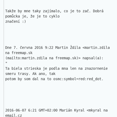
Takže by mne taky zajímalo, co je to zač. Dobrá 
pomůcka je, že je to cyklo 

značení :)

Dne 7. června 2016 9:22 Martin Ždila <martin.zdila 
na freemap.sk

(mailto:martin.zdila na freemap.sk)> napsal(a):

"

Ta biela strieska je podla mna len na znazornenie 
smeru trasy. Ak ano, tak 

potom by som dal na to osmc:symbol=red:red_dot.

2016-06-07 6:21 GMT+02:00 Marián Kyral <mkyral na 
email.cz
