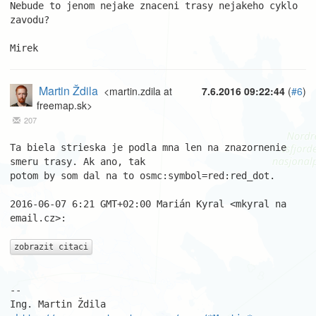
Nebude to jenom nejake znaceni trasy nejakeho cyklo 
zavodu?

Mirek
Martin Ždila
<martin.zdila at
7.6.2016 09:22:44
(
#6
)
freemap.sk>
207
Ta biela strieska je podla mna len na znazornenie 
smeru trasy. Ak ano, tak

potom by som dal na to osmc:symbol=red:red_dot.

2016-06-07 6:21 GMT+02:00 Marián Kyral <mkyral na 
email.cz>:

zobrazit citaci
-- 

Ing. Martin Ždila 