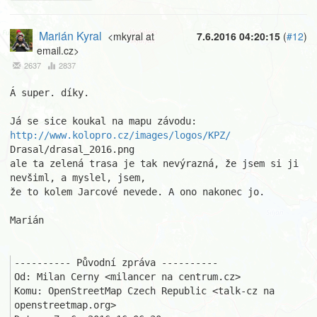
Marián Kyral
<mkyral at
7.6.2016 04:20:15
(
#12
)
email.cz>
2637
2837
Á super. díky.

Já se sice koukal na mapu závodu: 
http://www.kolopro.cz/images/logos/KPZ/
Drasal/drasal_2016.png

ale ta zelená trasa je tak nevýrazná, že jsem si ji 
nevšiml, a myslel, jsem,

že to kolem Jarcové nevede. A ono nakonec jo.

Marián

---------- Původní zpráva ----------

Od: Milan Cerny <milancer na centrum.cz>

Komu: OpenStreetMap Czech Republic <talk-cz na 
openstreetmap.org>
