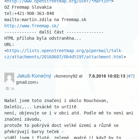
<
http://www.openstreetmap.org/user/*Martin*
>

OZ Freemap Slovakia

tel:+421-908-363-848

http://www.freemap.sk/
------------- další část ---------------

HTML příloha byla odstraněna...

URL: 
<
https://lists.openstreetmap.org/pipermail/talk-
cz/attachments/20160607/0b4d519f/attachment.html
>
Jakub Konečný
<konecny92 at
7.6.2016 10:02:13
(
#7
)
gmail.com>
34
Našel jsem toto značení i okolo Rouchovan, 
Dalešic,... Lesácké to určitě

není, objevuje se i v obci atd. Podle mě to není ani 
značení závodu,

protože to pokrývá dost velké území a různě se 
překrývají barvy teček -

viděl jsem i žluté, zelené, modré (i když by to 