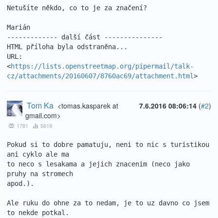
Netušíte někdo, co to je za značení?

Marián

------------- další část ---------------

HTML příloha byla odstraněna...

URL: 
<
https://lists.openstreetmap.org/pipermail/talk-
cz/attachments/20160607/8760ac69/attachment.html
>
Tom Ka
<tomas.kasparek at
7.6.2016 08:06:14
(
#2
)
gmail.com>
1781
5619
Pokud si to dobre pamatuju, neni to nic s turistikou 
ani cyklo ale ma

to neco s lesakama a jejich znacenim (neco jako 
pruhy na stromech

apod.).

Ale ruku do ohne za to nedam, je to uz davno co jsem 
to nekde potkal.
