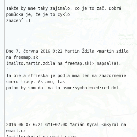
Takže by mne taky zajímalo, co je to zač. Dobrá 
pomůcka je, že je to cyklo 

značení :)

Dne 7. června 2016 9:22 Martin Ždila <martin.zdila 
na freemap.sk

(mailto:martin.zdila na freemap.sk)> napsal(a):

"

Ta biela strieska je podla mna len na znazornenie 
smeru trasy. Ak ano, tak 

potom by som dal na to osmc:symbol=red:red_dot.

2016-06-07 6:21 GMT+02:00 Marián Kyral <mkyral na 
email.cz

(mailto:mkyral na email.cz)>:
