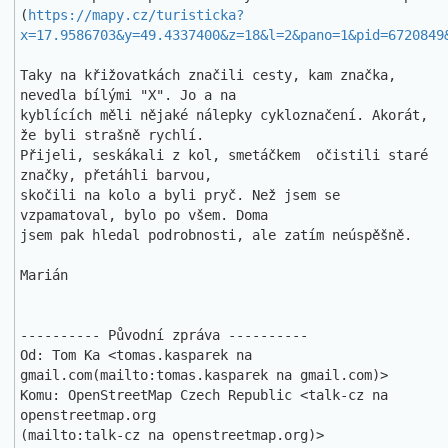
(
https://mapy.cz/turisticka?
x=17.9586703&y=49.4337400&z=18&l=2&pano=1&pid=6720849
Taky na křižovatkách značili cesty, kam značka, 
nevedla bílými "X". Jo a na 

kyblících měli nějaké nálepky cykloznačení. Akorát, 
že byli strašně rychlí. 

Přijeli, seskákali z kol, smetáčkem  očistili staré 
značky, přetáhli barvou,

skočili na kolo a byli pryč. Než jsem se 
vzpamatoval, bylo po všem. Doma 

jsem pak hledal podrobnosti, ale zatím neúspěšně.

Marián

---------- Původní zpráva ----------

Od: Tom Ka <tomas.kasparek na 
gmail.com(mailto:tomas.kasparek na gmail.com)>

Komu: OpenStreetMap Czech Republic <talk-cz na 
openstreetmap.org

(mailto:talk-cz na openstreetmap.org)>
