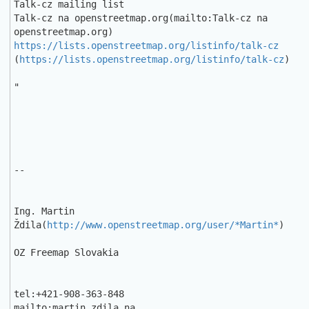
Talk-cz mailing list

Talk-cz na openstreetmap.org(mailto:Talk-cz na 
https://lists.openstreetmap.org/listinfo/talk-cz
(
https://lists.openstreetmap.org/listinfo/talk-cz
)

"

-- 

Ing. Martin 
Ždila(
http://www.openstreetmap.org/user/*Martin*
)

OZ Freemap Slovakia

tel:+421-908-363-848

mailto:martin.zdila na 