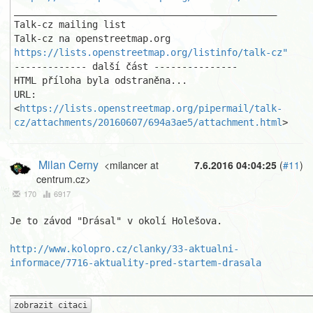
_______________________________________________

Talk-cz mailing list

https://lists.openstreetmap.org/listinfo/talk-cz"
------------- další část ---------------

HTML příloha byla odstraněna...

URL: 
<
https://lists.openstreetmap.org/pipermail/talk-
cz/attachments/20160607/694a3ae5/attachment.html
>
Milan Cerny
<milancer at
7.6.2016 04:04:25
(
#11
)
centrum.cz>
170
6917
Je to závod "Drásal" v okolí Holešova.

http://www.kolopro.cz/clanky/33-aktualni-
informace/7716-aktuality-pred-startem-drasala
zobrazit citaci