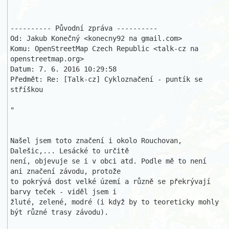
---------- Původní zpráva ----------

Od: Jakub Konečný <konecny92 na gmail.com>

Komu: OpenStreetMap Czech Republic <talk-cz na 
openstreetmap.org>

Datum: 7. 6. 2016 10:29:58

Předmět: Re: [Talk-cz] Cykloznačení - puntík se 
stříškou

"

Našel jsem toto značení i okolo Rouchovan, 
Dalešic,... Lesácké to určitě 

není, objevuje se i v obci atd. Podle mě to není 
ani značení závodu, protože

to pokrývá dost velké území a různě se překrývají 
barvy teček - viděl jsem i

žluté, zelené, modré (i když by to teoreticky mohly 
být různé trasy závodu).
