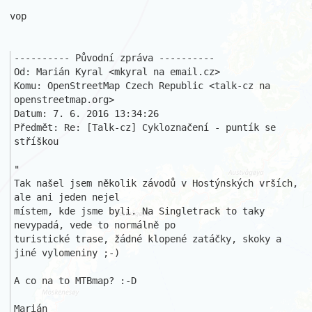
vop

---------- Původní zpráva ----------

Od: Marián Kyral <mkyral na email.cz>

Komu: OpenStreetMap Czech Republic <talk-cz na 
openstreetmap.org>

Datum: 7. 6. 2016 13:34:26

Předmět: Re: [Talk-cz] Cykloznačení - puntík se 
stříškou

"

Tak našel jsem několik závodů v Hostýnských vrších, 
ale ani jeden nejel 

místem, kde jsme byli. Na Singletrack to taky 
nevypadá, vede to normálně po 

turistické trase, žádné klopené zatáčky, skoky a 
jiné vylomeniny ;-)

A co na to MTBmap? :-D

Marián
