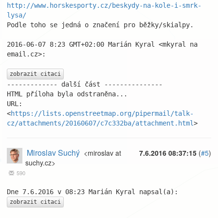
http://www.horskesporty.cz/beskydy-na-kole-i-smrk-
lysa/
Podle toho se jedná o značení pro běžky/skialpy.

2016-06-07 8:23 GMT+02:00 Marián Kyral <mkyral na 
email.cz>:

zobrazit citaci
------------- další část ---------------

HTML příloha byla odstraněna...

URL: 
<
https://lists.openstreetmap.org/pipermail/talk-
cz/attachments/20160607/c7c332ba/attachment.html
>
Miroslav Suchý
<miroslav at
7.6.2016 08:37:15
(
#5
)
suchy.cz>
590
zobrazit citaci