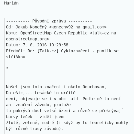
Marián

---------- Původní zpráva ----------

Od: Jakub Konečný <konecny92 na gmail.com>

Komu: OpenStreetMap Czech Republic <talk-cz na 
openstreetmap.org>

Datum: 7. 6. 2016 10:29:58

Předmět: Re: [Talk-cz] Cykloznačení - puntík se 
stříškou

"

Našel jsem toto značení i okolo Rouchovan, 
Dalešic,... Lesácké to určitě 

není, objevuje se i v obci atd. Podle mě to není 
ani značení závodu, protože

to pokrývá dost velké území a různě se překrývají 
barvy teček - viděl jsem i

žluté, zelené, modré (i když by to teoreticky mohly 
být různé trasy závodu).
