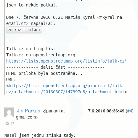
jsem to nekde potkal.

Dne 7. června 2016 6:21 Marián Kyral <mkyral na 
zobrazit citaci
_______________________________________________

Talk-cz mailing list

https://lists.openstreetmap.org/listinfo/talk-cz"
------------- další část ---------------

HTML příloha byla odstraněna...

URL: 
<
https://lists.openstreetmap.org/pipermail/talk-
cz/attachments/20160607/f47997d8/attachment.html
>
Jiří Parkan
<jparkan at
7.6.2016 08:36:49
(
#4
)
gmail.com>
47