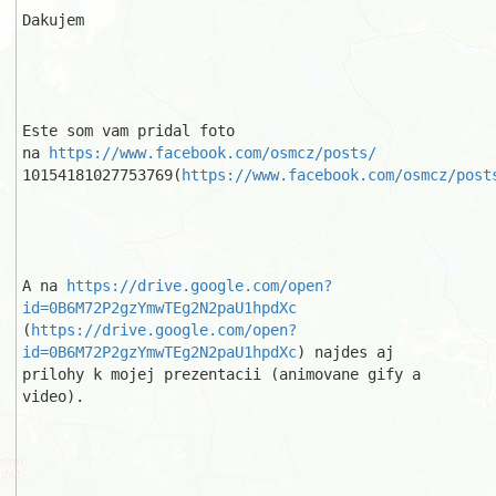
Dakujem

Este som vam pridal foto 
na 
https://www.facebook.com/osmcz/posts/
10154181027753769(
https://www.facebook.com/osmcz/post
A na 
https://drive.google.com/open?
id=0B6M72P2gzYmwTEg2N2paU1hpdXc
(
https://drive.google.com/open?
id=0B6M72P2gzYmwTEg2N2paU1hpdXc
) najdes aj 

prilohy k mojej prezentacii (animovane gify a 
video).
