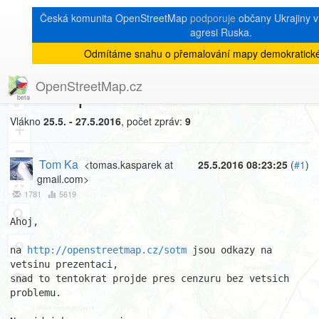
Česká komunita OpenStreetMap
podporuje
občany Ukrajiny v 
agresi Ruska.
Odmítáme snahu o přemalování mapy demokratické
[Talk-cz]
« zpět na výpis měsíce
|
OpenStreetMap.cz
SotM - prezentace
8
Vlákno
25.5. - 27.5.2016
, počet zpráv:
9
+
−
Tom Ka
<tomas.kasparek at
25.5.2016 08:23:25
(
#1
)
gmail.com>
1781
5619
Ahoj,

na 
http://openstreetmap.cz/sotm
 jsou odkazy na 
vetsinu prezentaci,

snad to tentokrat projde pres cenzuru bez vetsich 
problemu.
