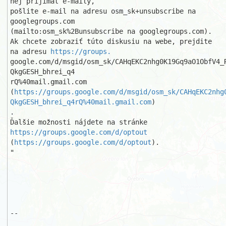
nej prijímať e-maily, 

pošlite e-mail na adresu osm_sk+unsubscribe na 
googlegroups.com

(mailto:osm_sk%2Bunsubscribe na googlegroups.com).

Ak chcete zobraziť túto diskusiu na webe, prejdite 
na adresu 
https://groups.
google.com/d/msgid/osm_sk/CAHqEKC2nhg0K19Gq9aO1ObfV4_
QkgGESH_bhrei_q4

rQ%40mail.gmail.com

(
https://groups.google.com/d/msgid/osm_sk/CAHqEKC2nhg
QkgGESH_bhrei_q4rQ%40mail.gmail.com
)

.

Ďalšie možnosti nájdete na stránke 
https://groups.google.com/d/optout
(
https://groups.google.com/d/optout
).

"

-- 
