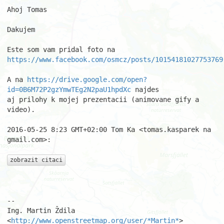
Ahoj Tomas

Dakujem

https://www.facebook.com/osmcz/posts/10154181027753769
A na 
https://drive.google.com/open?
id=0B6M72P2gzYmwTEg2N2paU1hpdXc
 najdes

aj prilohy k mojej prezentacii (animovane gify a 
video).

2016-05-25 8:23 GMT+02:00 Tom Ka <tomas.kasparek na 
gmail.com>:

zobrazit citaci
-- 

Ing. Martin Ždila 
<
http://www.openstreetmap.org/user/*Martin*
>
