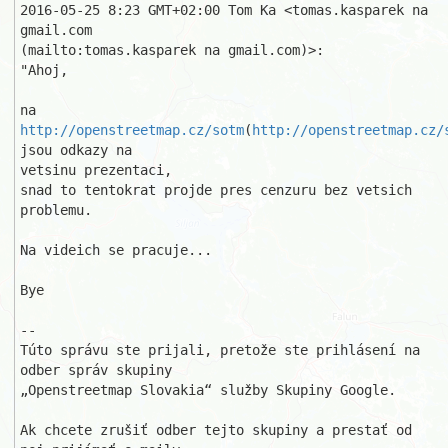
2016-05-25 8:23 GMT+02:00 Tom Ka <tomas.kasparek na 
gmail.com

(mailto:tomas.kasparek na gmail.com)>:

"Ahoj,

na 
http://openstreetmap.cz/sotm
(
http://openstreetmap.cz/
jsou odkazy na

vetsinu prezentaci,

snad to tentokrat projde pres cenzuru bez vetsich 
problemu.

Na videich se pracuje...

Bye

--

Túto správu ste prijali, pretože ste prihlásení na 
odber správ skupiny 

„Openstreetmap Slovakia“ služby Skupiny Google.

Ak chcete zrušiť odber tejto skupiny a prestať od 