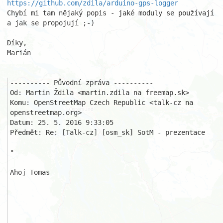
https://github.com/zdila/arduino-gps-logger
Chybí mi tam nějaký popis - jaké moduly se používají 
a jak se propojují ;-)

Díky,

Marián

---------- Původní zpráva ----------

Od: Martin Ždila <martin.zdila na freemap.sk>

Komu: OpenStreetMap Czech Republic <talk-cz na 
openstreetmap.org>

Datum: 25. 5. 2016 9:33:05

Předmět: Re: [Talk-cz] [osm_sk] SotM - prezentace

"

Ahoj Tomas
