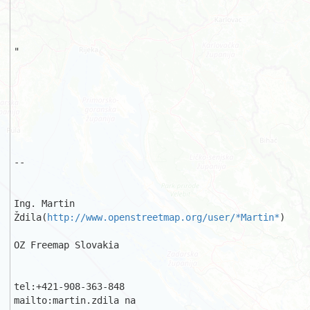
"

-- 

Ing. Martin 
Ždila(
http://www.openstreetmap.org/user/*Martin*
)

OZ Freemap Slovakia

tel:+421-908-363-848

mailto:martin.zdila na 