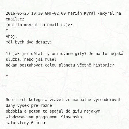
2016-05-25 10:30 GMT+02:00 Marián Kyral <mkyral na 
email.cz

(mailto:mkyral na email.cz)>:

"

Ahoj,

měl bych dva dotazy:

1) jak jsi dělal ty animované gify? Je na to nějaká 
služba, nebo jsi musel 

někam postahovat celou planetu včetně historie?

"

Robil ich kolega a vravel ze manualne vyrenderoval 
dany vysek pre rozne 

obdobia a potom to spajal do gifu nejakym 
windowsackym programom. Slovensko 

malo vtedy 6 mega.
