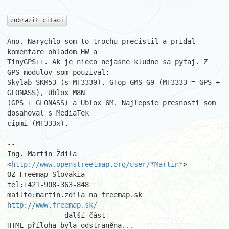
zobrazit citaci
Ano. Narychlo som to trochu precistil a pridal 
komentare ohladom HW a

TinyGPS++. Ak je nieco nejasne kludne sa pytaj. Z 
GPS modulov som pouzival:

Skylab SKM53 (s MT3339), GTop GMS-G9 (MT3333 = GPS + 
GLONASS), Ublox M8N

(GPS + GLONASS) a Ublox 6M. Najlepsie presnosti som 
dosahoval s MediaTek

cipmi (MT333x).

-- 

Ing. Martin Ždila 
<
http://www.openstreetmap.org/user/*Martin*
>

OZ Freemap Slovakia

tel:+421-908-363-848

http://www.freemap.sk/
------------- další část ---------------

HTML příloha byla odstraněna...
