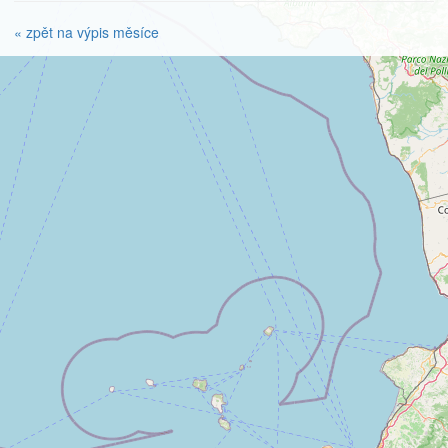
« zpět na výpis měsíce