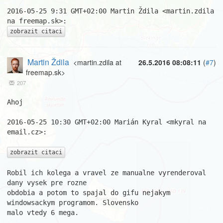
2016-05-25 9:31 GMT+02:00 Martin Ždila <martin.zdila 
zobrazit citaci
Martin Ždila
<martin.zdila at
26.5.2016 08:08:11
(
#7
)
freemap.sk>
207
Ahoj

2016-05-25 10:30 GMT+02:00 Marián Kyral <mkyral na 
email.cz>:

zobrazit citaci
Robil ich kolega a vravel ze manualne vyrenderoval 
dany vysek pre rozne

obdobia a potom to spajal do gifu nejakym 
windowsackym programom. Slovensko

malo vtedy 6 mega.
