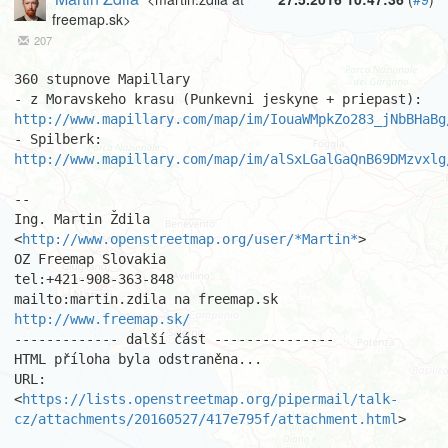
freemap.sk>
207
360 stupnove Mapillary

http://www.mapillary.com/map/im/IouaWMpkZo283_jNbBHaBg
- Spilberk: 
http://www.mapillary.com/map/im/alSxLGalGaQnB69DMzvxlg
-- 

Ing. Martin Ždila 
<
http://www.openstreetmap.org/user/*Martin*
>

OZ Freemap Slovakia

tel:+421-908-363-848

http://www.freemap.sk/
------------- další část ---------------

HTML příloha byla odstraněna...

URL: 
<
https://lists.openstreetmap.org/pipermail/talk-
cz/attachments/20160527/417e795f/attachment.html
>