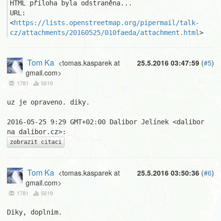
HTML příloha byla odstraněna...

URL: 
<
https://lists.openstreetmap.org/pipermail/talk-
cz/attachments/20160525/010faeda/attachment.html
>
Tom Ka
<tomas.kasparek at
25.5.2016 03:47:59
(
#5
)
gmail.com>
1781
5619
uz je opraveno. diky.

2016-05-25 9:29 GMT+02:00 Dalibor Jelínek <dalibor 
zobrazit citaci
Tom Ka
<tomas.kasparek at
25.5.2016 03:50:36
(
#6
)
gmail.com>
1781
5619
Diky, doplnim.
