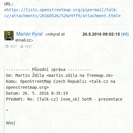
URL: 
<
https://lists.openstreetmap.org/pipermail/talk-
cz/attachments/20160526/526e9ff9/attachment.html
>
Marián Kyral
<mkyral at
26.5.2016 09:02:15
(
#8
)
email.cz>
2637
2837
---------- Původní zpráva ----------

Od: Martin Ždila <martin.zdila na freemap.sk>

Komu: OpenStreetMap Czech Republic <talk-cz na 
openstreetmap.org>

Datum: 26. 5. 2016 8:35:19

Předmět: Re: [Talk-cz] [osm_sk] SotM - prezentace

"

Ahoj
