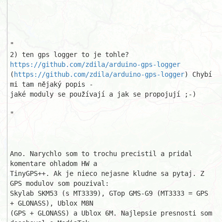
"

2) ten gps logger to je tohle? 
https://github.com/zdila/arduino-gps-logger
(
https://github.com/zdila/arduino-gps-logger
) Chybí 
mi tam nějaký popis - 

jaké moduly se používají a jak se propojují ;-)

"

Ano. Narychlo som to trochu precistil a pridal 
komentare ohladom HW a 

TinyGPS++. Ak je nieco nejasne kludne sa pytaj. Z 
GPS modulov som pouzival: 

Skylab SKM53 (s MT3339), GTop GMS-G9 (MT3333 = GPS 
+ GLONASS), Ublox M8N 

(GPS + GLONASS) a Ublox 6M. Najlepsie presnosti som 