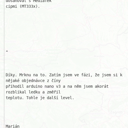
dosahoval s MediaTek 

cipmi (MT333x).

"

Díky. Mrknu na to. Zatím jsem ve fázi, že jsem si k 
nějaké objednávce z číny

přihodil arduino nano v3 a na něm jsem akorát 
rozblikal ledku a změřil 

teplotu. Tohle je další level.

Marián
