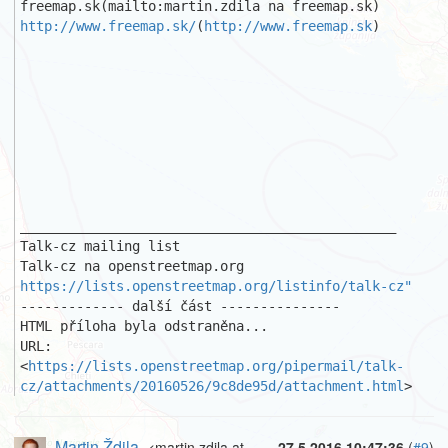
http://www.freemap.sk/
(
http://www.freemap.sk
)

_______________________________________________

Talk-cz mailing list

https://lists.openstreetmap.org/listinfo/talk-cz"
------------- další část ---------------

HTML příloha byla odstraněna...

URL: 
<
https://lists.openstreetmap.org/pipermail/talk-
cz/attachments/20160526/9c8de95d/attachment.html
>
Martin Ždila
<martin.zdila at
27.5.2016 10:47:36
(
#9
)