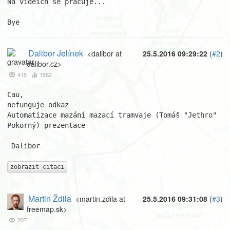
Na videich se pracuje...

Bye
Dalibor Jelínek
<dalibor at
25.5.2016 09:29:22
(
#2
)
dalibor.cz>
415
1552
Cau,

nefunguje odkaz 

Automatizace mazání mazací tramvaje (Tomáš "Jethro" 
Pokorný) prezentace

 Dalibor

zobrazit citaci
Martin Ždila
<martin.zdila at
25.5.2016 09:31:08
(
#3
)
freemap.sk>
207