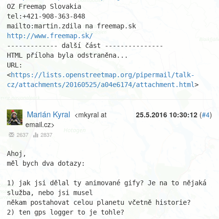
OZ Freemap Slovakia

tel:+421-908-363-848

http://www.freemap.sk/
------------- další část ---------------

HTML příloha byla odstraněna...

URL: 
<
https://lists.openstreetmap.org/pipermail/talk-
cz/attachments/20160525/a04e6174/attachment.html
>
Marián Kyral
<mkyral at
25.5.2016 10:30:12
(
#4
)
email.cz>
2637
2837
Ahoj,

měl bych dva dotazy:

1) jak jsi dělal ty animované gify? Je na to nějaká 
služba, nebo jsi musel 

někam postahovat celou planetu včetně historie?

2) ten gps logger to je tohle? 