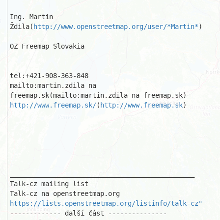
Ing. Martin 
Ždila(
http://www.openstreetmap.org/user/*Martin*
)

OZ Freemap Slovakia

tel:+421-908-363-848

mailto:martin.zdila na 
http://www.freemap.sk/
(
http://www.freemap.sk
)

_______________________________________________

Talk-cz mailing list

https://lists.openstreetmap.org/listinfo/talk-cz"
------------- další část ---------------
