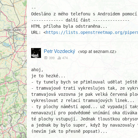
-- 

Odesláno z mého telefonu s Androidem pomocí
------------- další část ---------------

HTML příloha byla odstraněna...

URL: <
https://lists.openstreetmap.org/piper
Petr Vozdecký
<vop at seznam.cz>
399
474
ahoj,

je to hezké...

- ty tunely bych se přimlouval udělat ještě
- tramvajové trati vykreslujes tak, ze vykr
tramvajová vozovna je pak velká červená plo
vykreslovat z relací tramvajových linek...

- ty plochy náměstí apod... už vypadají taky
nenavazují pro podvědomé vnímání oka diváka
té plochy vstupují. Jednak tloustkou obryso
a jednak by bylo super, když by navazovaly 
(nevím jak to přesně popsat)...
