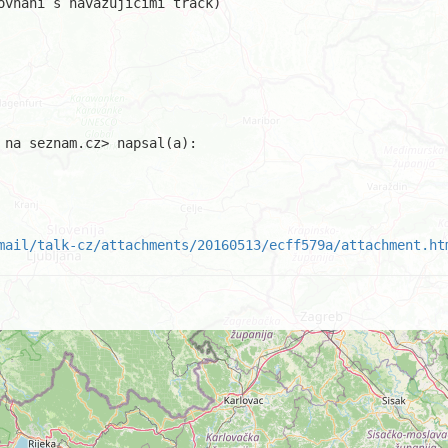
ovnání s navazujícími track)

na seznam.cz> napsal(a):

mail/talk-cz/attachments/20160513/ecff579a/attachment.ht