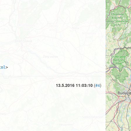
tml
>
13.5.2016 11:03:10
(
#4
)