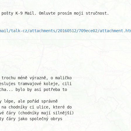
 pošty K-9 Mail. Omluvte prosím moji stručnost.

mail/talk-cz/attachments/20160512/709ece02/attachment.ht
 trochu méně výrazně, o maličko

eslujes tramvajové koleje, cili 

cha... bylo by asi potřeba to 

 lépe, ale pořád správně 

 na chodníky ci ulice, které do 

vé čáry (chodníky mají silnější) 

ty čáry jako společný obrys 
