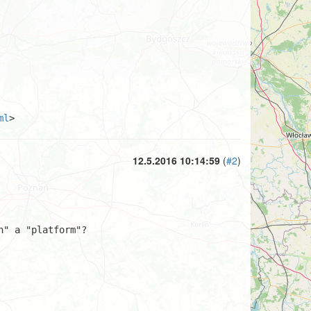
ml
>
12.5.2016 10:14:59
(
#2
)
" a "platform"?
