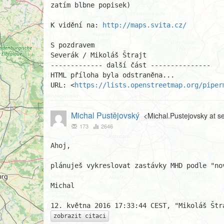
zatím blbne popisek)

K vidění na: 
http://maps.svita.cz/
S pozdravem

Severák / Mikoláš Štrajt

------------- další část ---------------

HTML příloha byla odstraněna...

URL: <
https://lists.openstreetmap.org/piper
Michal Pustějovský
<Michal.Pustejovsky at 
173
2646
Ahoj,

plánuješ vykreslovat zastávky MHD podle "no
Michal

zobrazit citaci