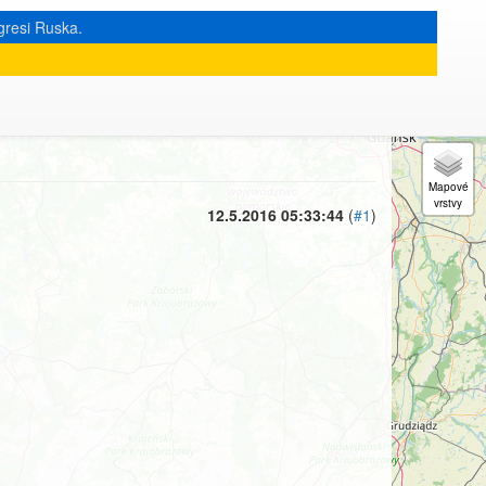
gresi Ruska.
« zpět na výpis měsíce
|
12.5.2016 05:33:44
(
#1
)