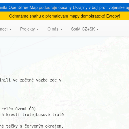
nita OpenStreetMap
podporuje
občany Ukrajiny v boji proti vojenské a
Odmítáme snahu o přemalování mapy demokratické Evropy!
dic Metropolis
moci
Projekty
O nás
SotM CZ+SK
ínili ve zpětné vazbě zde v 

celém území ČR)

rá kreslí trolejbusové tratě 

né tečky s červeným okrajem, 
