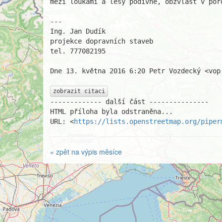
mezi loukami a lesy podivně, obzvlášť v por
---

Ing. Jan Dudík

projekce dopravních staveb

tel. 777082195

Dne 13. května 2016 6:20 Petr Vozdecký <vop 
zobrazit citaci
------------- další část ---------------

HTML příloha byla odstraněna...

URL: <
https://lists.openstreetmap.org/piper
« zpět na výpis měsíce