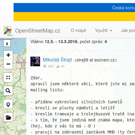
Česká komu
[Talk-cz] Aktualizace dlaž
OpenStreetMap.cz
O mapě
Využití
Jak po
Vlákno
12.5. - 13.5.2016
, počet zpráv:
4
8
+
Mikoláš Štrajt
<strajt9 at seznam.cz>
−
256
40
Zdar,

opravil jsem některé věci, které jste mi zm
mailing listu:

- přidáno vykreslení silničních tunelů

- kreslí se plochy náměstí a letišť

- kreslím tramvaje a trolejbusové tratě (na 
- s tím, že jsem jediná mně známá mapa, kte
(hej, kdo z vás to má :-D )

- pracuji na zobrazení zastávek MHD (ty čer