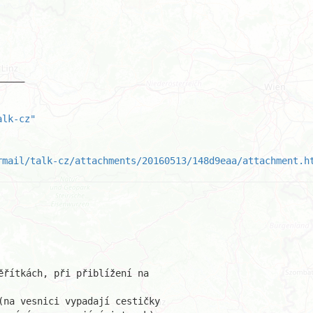
____

alk-cz"
rmail/talk-cz/attachments/20160513/148d9eaa/attachment.h
ěřítkách, při přiblížení na

(na vesnici vypadají cestičky
