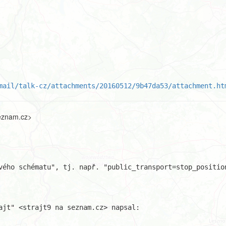
mail/talk-cz/attachments/20160512/9b47da53/attachment.ht
seznam.cz>
vého schématu", tj. např. "public_transport=stop_position