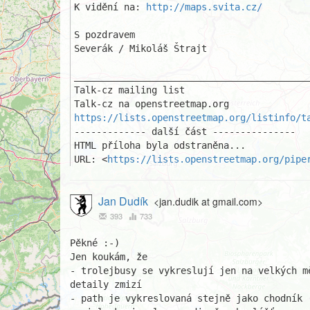
K vidění na: 
http://maps.svita.cz/
S pozdravem

Severák / Mikoláš Štrajt

___________________________________________
Talk-cz mailing list

https://lists.openstreetmap.org/listinfo/t
------------- další část ---------------

HTML příloha byla odstraněna...

URL: <
https://lists.openstreetmap.org/pipe
Jan Dudík
<jan.dudik at gmail.com>
393
733
Pěkné :-)

Jen koukám, že

- trolejbusy se vykreslují jen na velkých m
detaily zmizí

- path je vykreslovaná stejně jako chodník 