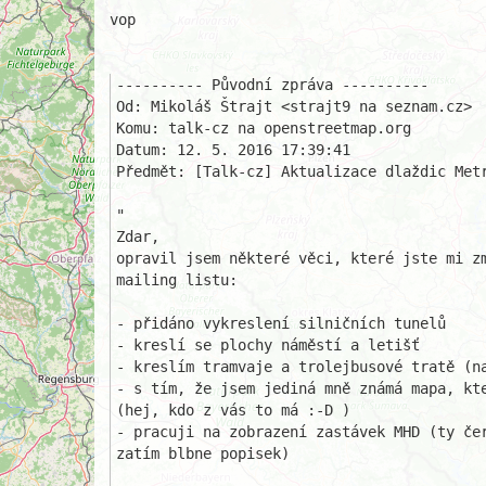
vop

---------- Původní zpráva ----------

Od: Mikoláš Štrajt <strajt9 na seznam.cz>

Komu: talk-cz na openstreetmap.org

Datum: 12. 5. 2016 17:39:41

Předmět: [Talk-cz] Aktualizace dlaždic Metr
"

Zdar,

opravil jsem některé věci, které jste mi zm
mailing listu:

- přidáno vykreslení silničních tunelů

- kreslí se plochy náměstí a letišť

- kreslím tramvaje a trolejbusové tratě (na
- s tím, že jsem jediná mně známá mapa, kte
(hej, kdo z vás to má :-D )

- pracuji na zobrazení zastávek MHD (ty čer
zatím blbne popisek)
