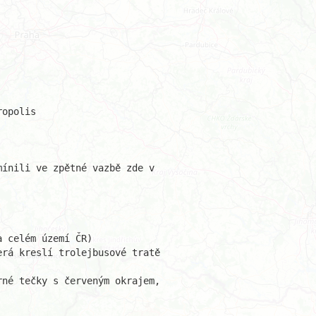
opolis

ínili ve zpětné vazbě zde v 

 celém území ČR)

rá kreslí trolejbusové tratě 

né tečky s červeným okrajem, 
