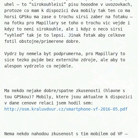
uhel – to “sirokouhleisi” pisu hooodne v uvozovkach, 
protoze co mam k dispozici dva mobily tak ten co ma 
horsi GPSku ma zase o trochu sirsi zaber na fotaku – 
na fotku pro Mapillary se toho o trochu vic vejde i 
kdyz to neni sirokouhle, ale i kdyz o neco sirsi 
“vyhled” tak je to lepsi. Jinak fotak aby celkove 
fotil obstojne/primerene dobre.

Vydrz by nemela byt podprumerna, pro Mapillary to 
sice tezko pujde bez externiho zdroje, ale aby to 
alespon vydrzelo co nejdele.

Ma nekdo nejake dobre/spatne zkusenosti (hlavne s 
tou GPSkou)? Mobily, ktere jsou aktualne k dispozici 
http://osm.kraluvdvur.cz/smartphone-vf-2016-05.pdf
Nema nekdo nahodou zkusenost s tim mobilem od VF – 