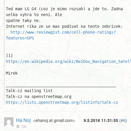
Ted mam LG G4 (coz je mimo rozsah) a jde to. Zadna 
velka vyhra to neni. Ale 

spatne taky ne.

Internet rika ze se mas podivat na tento zebricek:

http://www.reviewgist.com/cell-phone-ratings?
features=GPS
[1] 
https://en.wikipedia.org/wiki/BeiDou_Navigation_Satel
Mirek

_______________________________________________

Talk-cz mailing list

https://lists.openstreetmap.org/listinfo/talk-cz
Ha Noj
<ehanoj at gmail.com>
9.5.2016 11:31:55
(
#6
)
720