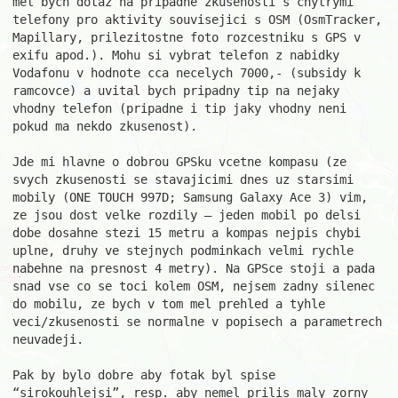
mel bych dotaz na pripadne zkusenosti s chytrymi 
telefony pro aktivity souvisejici s OSM (OsmTracker, 
Mapillary, prilezitostne foto rozcestniku s GPS v 
exifu apod.). Mohu si vybrat telefon z nabidky 
Vodafonu v hodnote cca necelych 7000,- (subsidy k 
ramcovce) a uvital bych pripadny tip na nejaky 
vhodny telefon (pripadne i tip jaky vhodny neni 
pokud ma nekdo zkusenost).

Jde mi hlavne o dobrou GPSku vcetne kompasu (ze 
svych zkusenosti se stavajicimi dnes uz starsimi 
mobily (ONE TOUCH 997D; Samsung Galaxy Ace 3) vim, 
ze jsou dost velke rozdily – jeden mobil po delsi 
dobe dosahne stezi 15 metru a kompas nejpis chybi 
uplne, druhy ve stejnych podminkach velmi rychle 
nabehne na presnost 4 metry). Na GPSce stoji a pada 
snad vse co se toci kolem OSM, nejsem zadny silenec 
do mobilu, ze bych v tom mel prehled a tyhle 
veci/zkusenosti se normalne v popisech a parametrech 
neuvadeji. 

Pak by bylo dobre aby fotak byl spise 
“sirokouhlejsi”, resp. aby nemel prilis maly zorny 