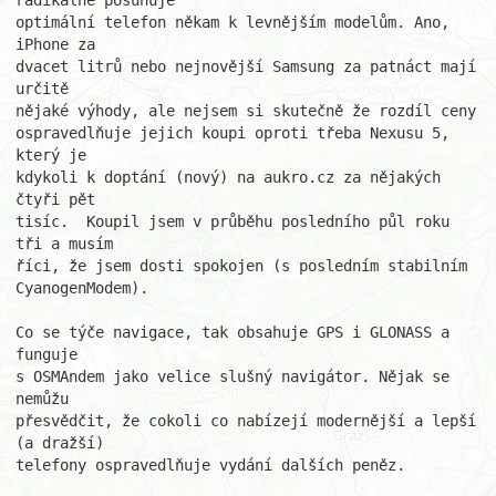
radikálně posunuje 

optimální telefon někam k levnějším modelům. Ano, 
iPhone za 

dvacet litrů nebo nejnovější Samsung za patnáct mají 
určitě 

nějaké výhody, ale nejsem si skutečně že rozdíl ceny 

ospravedlňuje jejich koupi oproti třeba Nexusu 5, 
který je 

kdykoli k doptání (nový) na aukro.cz za nějakých 
čtyři pět 

tisíc.  Koupil jsem v průběhu posledního půl roku 
tři a musím 

říci, že jsem dosti spokojen (s posledním stabilním 

CyanogenModem).

Co se týče navigace, tak obsahuje GPS i GLONASS a 
funguje 

s OSMAndem jako velice slušný navigátor. Nějak se 
nemůžu 

přesvědčit, že cokoli co nabízejí modernější a lepší 
(a dražší) 

telefony ospravedlňuje vydání dalších peněz.
