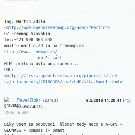
-- 

Ing. Martin Ždila 
<
http://www.openstreetmap.org/user/*Martin*
>

OZ Freemap Slovakia

tel:+421-908-363-848

http://www.freemap.sk/
------------- další část ---------------

HTML příloha byla odstraněna...

URL: 
<
https://lists.openstreetmap.org/pipermail/talk-
cz/attachments/20160506/cea1ebd0/attachment.html
>
Pavel Bokr
<osm at
9.5.2016 11:20:41
(
#5
)
kraluvdvur.cz>
58
1559
Diky vsem za odpovedi, hledam tedy neco s A-GPS + 
GLONASS + kompas (+ pamet 
