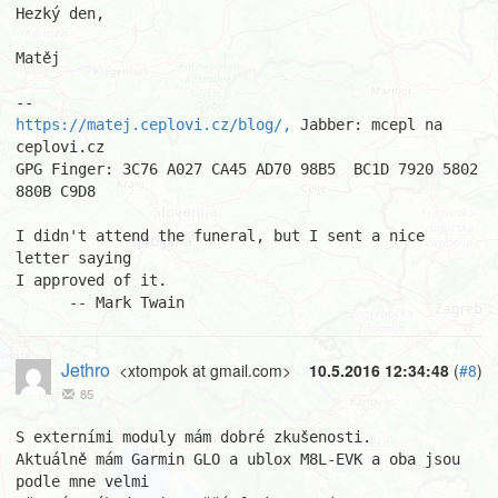
Hezký den,

Matěj

https://matej.ceplovi.cz/blog/,
 Jabber: mcepl na 
ceplovi.cz

GPG Finger: 3C76 A027 CA45 AD70 98B5  BC1D 7920 5802 
880B C9D8

I didn't attend the funeral, but I sent a nice 
letter saying

I approved of it.

      -- Mark Twain
Jethro
<xtompok at gmail.com>
10.5.2016 12:34:48
(
#8
)
85
S externími moduly mám dobré zkušenosti.

Aktuálně mám Garmin GLO a ublox M8L-EVK a oba jsou 
podle mne velmi
