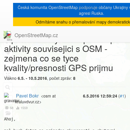
Česká komunita OpenStreetMap
podporuje
občany Ukrajiny v
agresi Ruska.
Odmítáme snahu o přemalování mapy demokratick
[Talk-cz]
« zpět na výpis měsíce
|
OpenStreetMap.cz
Tip na vhodny smartphone pro
8
aktivity souvisejici s OSM -
+
zejmena co se tyce
−
kvality/presnosti GPS prijmu
Vlákno
6.5. - 10.5.2016
, počet zpráv:
8
Pavel Bokr
<osm at
6.5.2016 12:59:24
(
#1
)
kraluvdvur.cz>
58
1559
Ahoj,
