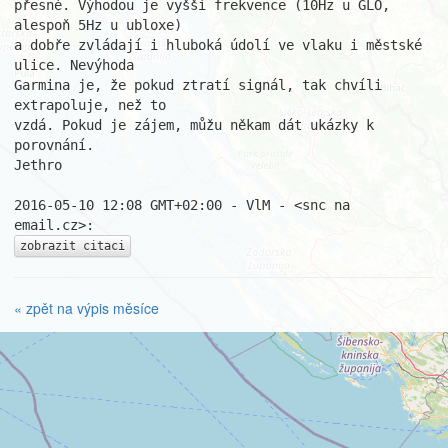
přesné. Výhodou je vyšší frekvence (10Hz u GLO, 
alespoň 5Hz u ubloxe)

a dobře zvládají i hluboká údolí ve vlaku i městské 
ulice. Nevýhoda

Garmina je, že pokud ztratí signál, tak chvíli 
extrapoluje, než to

vzdá. Pokud je zájem, můžu někam dát ukázky k 
porovnání.

Jethro

2016-05-10 12:08 GMT+02:00 - VlM - <snc na 
zobrazit citaci
« zpět na výpis měsíce