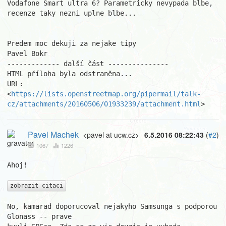
Vodafone Smart ultra 6? Parametricky nevypada blbe, 
recenze taky nezni uplne blbe...

Predem moc dekuji za nejake tipy

Pavel Bokr

------------- další část ---------------

HTML příloha byla odstraněna...

URL: 
<
https://lists.openstreetmap.org/pipermail/talk-
cz/attachments/20160506/01933239/attachment.html
>
Pavel Machek
<pavel at ucw.cz>
6.5.2016 08:22:43
(
#2
)
1067
1226
Ahoj!

zobrazit citaci
No, kamarad doporucoval nejakyho Samsunga s podporou 
Glonass -- prave
