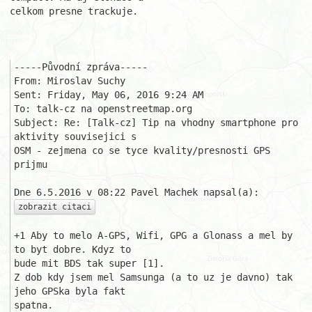
celkom presne trackuje.

-----Původní zpráva----- 

From: Miroslav Suchy

Sent: Friday, May 06, 2016 9:24 AM

To: talk-cz na openstreetmap.org

Subject: Re: [Talk-cz] Tip na vhodny smartphone pro 
aktivity souvisejici s 

OSM - zejmena co se tyce kvality/presnosti GPS 
prijmu

zobrazit citaci
+1 Aby to melo A-GPS, Wifi, GPG a Glonass a mel by 
to byt dobre. Kdyz to 

bude mit BDS tak super [1].

Z dob kdy jsem mel Samsunga (a to uz je davno) tak 
jeho GPSka byla fakt 

spatna.
