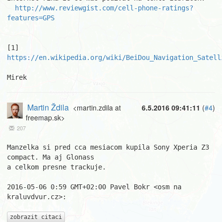
http://www.reviewgist.com/cell-phone-ratings?
features=GPS
[1] 
https://en.wikipedia.org/wiki/BeiDou_Navigation_Satell
Mirek
Martin Ždila
<martin.zdila at
6.5.2016 09:41:11
(
#4
)
freemap.sk>
207
Manzelka si pred cca mesiacom kupila Sony Xperia Z3 
compact. Ma aj Glonass

a celkom presne trackuje.

2016-05-06 0:59 GMT+02:00 Pavel Bokr <osm na 
kraluvdvur.cz>:

zobrazit citaci