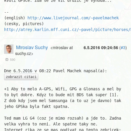
kvuli GPSce. Zda se ze vic druzic je vyhoda...

									Pa
-- 

(english) 
http://www.livejournal.com/~pavelmachek
(cesky, pictures) 
http://atrey.karlin.mff.cuni.cz/~pavel/picture/horses/
Miroslav Suchy
<miroslav at
6.5.2016 09:24:56
(
#3
)
suchy.cz>
590
zobrazit citaci
+1 Aby to melo A-GPS, Wifi, GPG a Glonass a mel by 
to byt dobre. Kdyz to bude mit BDS tak super [1].

Z dob kdy jsem mel Samsunga (a to uz je davno) tak 
jeho GPSka byla fakt spatna.

Ted mam LG G4 (coz je mimo rozsah) a jde to. Zadna 
velka vyhra to neni. Ale spatne taky ne.

Internet rika ze se mas podivat na tento zebricek:
