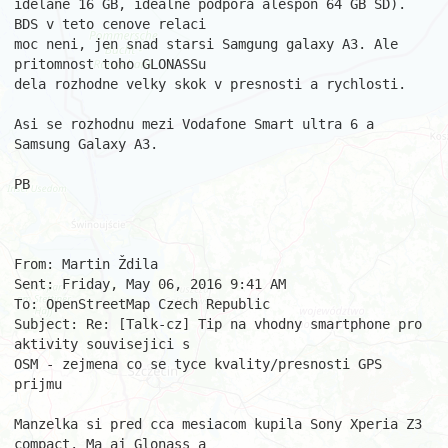
idelane 16 GB, idealne podpora alespon 64 GB SD). 
BDS v teto cenove relaci 

moc neni, jen snad starsi Samgung galaxy A3. Ale 
pritomnost toho GLONASSu 

dela rozhodne velky skok v presnosti a rychlosti.

Asi se rozhodnu mezi Vodafone Smart ultra 6 a 
Samsung Galaxy A3.

PB

From: Martin Ždila

Sent: Friday, May 06, 2016 9:41 AM

To: OpenStreetMap Czech Republic

Subject: Re: [Talk-cz] Tip na vhodny smartphone pro 
aktivity souvisejici s 

OSM - zejmena co se tyce kvality/presnosti GPS 
prijmu

Manzelka si pred cca mesiacom kupila Sony Xperia Z3 
compact. Ma aj Glonass a 
