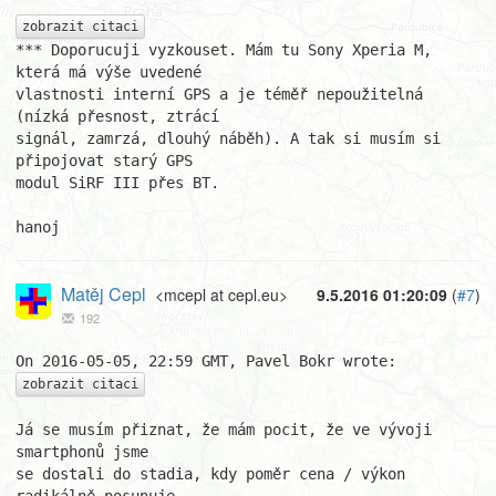
zobrazit citaci
*** Doporucuji vyzkouset. Mám tu Sony Xperia M, 
která má výše uvedené

vlastnosti interní GPS a je téměř nepoužitelná 
(nízká přesnost, ztrácí

signál, zamrzá, dlouhý náběh). A tak si musím si 
připojovat starý GPS

modul SiRF III přes BT.

hanoj
Matěj Cepl
<mcepl at cepl.eu>
9.5.2016 01:20:09
(
#7
)
192
zobrazit citaci
Já se musím přiznat, že mám pocit, že ve vývoji 
smartphonů jsme 

se dostali do stadia, kdy poměr cena / výkon 