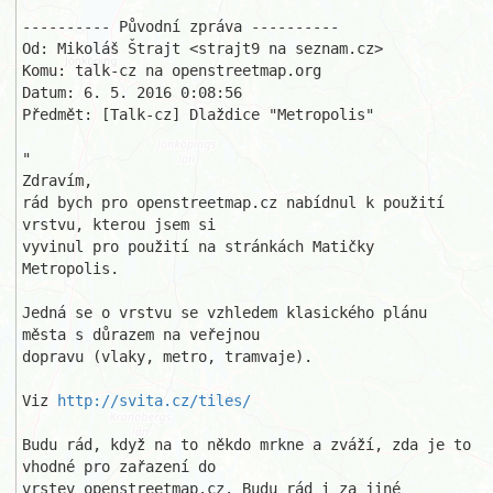
---------- Původní zpráva ----------

Od: Mikoláš Štrajt <strajt9 na seznam.cz>

Komu: talk-cz na openstreetmap.org

Datum: 6. 5. 2016 0:08:56

Předmět: [Talk-cz] Dlaždice "Metropolis"

"

Zdravím,

rád bych pro openstreetmap.cz nabídnul k použití 
vrstvu, kterou jsem si 

vyvinul pro použití na stránkách Matičky 
Metropolis.

Jedná se o vrstvu se vzhledem klasického plánu 
města s důrazem na veřejnou 

dopravu (vlaky, metro, tramvaje).

Viz 
http://svita.cz/tiles/
Budu rád, když na to někdo mrkne a zváží, zda je to 
vhodné pro zařazení do 

vrstev openstreetmap.cz. Budu rád i za jiné 