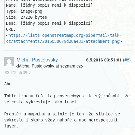
Name: [žádný popis není k dispozici]

Type: image/png

Size: 27220 bytes

Desc: [žádný popis není k dispozici]

URL: 
<
https://lists.openstreetmap.org/pipermail/talk-
cz/attachments/20160506/9d28a481/attachment.png
>
Michal Pustějovský
6.5.2016 03:51:01
(
#8
)
<Michal.Pustejovsky at seznam.cz>
173
2646
Ahoj,

Tohle trochu řeší tag covered=yes, který způsobí, že 
se cesta vykresluje jako tunel.

Problém u mapniku a silnic je ten, že silnice se 
vykreslují skoro vždy nahoře a moc nerespektují 
layer.
