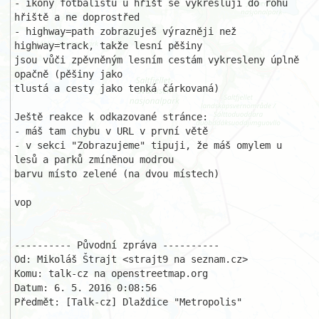
- ikony fotbalistů u hřišť se vykreslují do rohu 
hřiště a ne doprostřed

- highway=path zobrazuješ výrazněji než 
highway=track, takže lesní pěšiny 

jsou vůči zpěvněným lesním cestám vykresleny úplně 
opačně (pěšiny jako 

tlustá a cesty jako tenká čárkovaná)

Ještě reakce k odkazované stránce:

- máš tam chybu v URL v první větě

- v sekci "Zobrazujeme" tipuji, že máš omylem u 
lesů a parků zmíněnou modrou

barvu místo zelené (na dvou místech)

vop

---------- Původní zpráva ----------

Od: Mikoláš Štrajt <strajt9 na seznam.cz>

Komu: talk-cz na openstreetmap.org

Datum: 6. 5. 2016 0:08:56

Předmět: [Talk-cz] Dlaždice "Metropolis"
