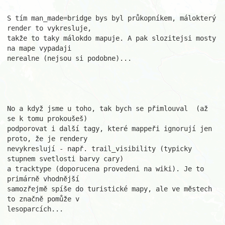
S tím man_made=bridge bys byl průkopníkem, málokterý 
render to vykresluje, 

takže to taky málokdo mapuje. A pak slozitejsi mosty 
na mape vypadaji 

nerealne (nejsou si podobne)...

No a když jsme u toho, tak bych se přimlouval  (až 
se k tomu prokoušeš) 

podporovat i další tagy, které mappeři ignorují jen 
proto, že je rendery 

nevykreslují - např. trail_visibility (typicky 
stupnem svetlosti barvy cary)

a tracktype (doporucena provedeni na wiki). Je to 
primárně vhodnější 

samozřejmě spíše do turistické mapy, ale ve městech 
to značně pomůže v 

lesoparcích...
