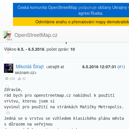
Česká komunita OpenStreetMap
podporuje
občany Ukrajiny v
agresi Ruska.
Odmítáme snahu o přemalování mapy demokratick
[Talk-cz]
« zpět na výpis měsíce
|
OpenStreetMap.cz
Dlaždice "Metropolis"
8
Vlákno
6.5. - 6.5.2016
, počet zpráv:
10
+
−
Mikoláš Štrajt
<strajt9 at
6.5.2016 12:07:31
(
#1
)
seznam.cz>
256
40
Zdravím,

rád bych pro openstreetmap.cz nabídnul k použití 
vrstvu, kterou jsem si 

vyvinul pro použití na stránkách Matičky Metropolis.

Jedná se o vrstvu se vzhledem klasického plánu města 
s důrazem na veřejnou 
