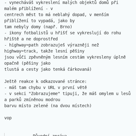
- vynecháváš vykreslení malých objektů domů při 
malém přiblížení - v 

centrech měst to má neblahý dopad, v menším 
přiblížení to vypadá, jako by 

tam nebyly domy (např. Brno)

- ikony fotbalistů u hřišť se vykreslují do rohu 
hřiště a ne doprostřed

- highway=path zobrazuješ výrazněji než 
highway=track, takže lesní pěšiny 

jsou vůči zpěvněným lesním cestám vykresleny úplně 
opačně (pěšiny jako 

tlustá a cesty jako tenká čárkovaná)

Ještě reakce k odkazované stránce:

- máš tam chybu v URL v první větě

- v sekci "Zobrazujeme" tipuji, že máš omylem u lesů 
a parků zmíněnou modrou

barvu místo zelené (na dvou místech)

vop
