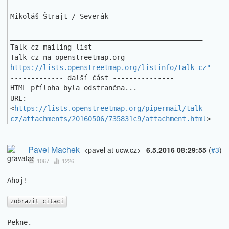
Mikoláš Štrajt / Severák

_______________________________________________

Talk-cz mailing list

https://lists.openstreetmap.org/listinfo/talk-cz"
------------- další část ---------------

HTML příloha byla odstraněna...

URL: 
<
https://lists.openstreetmap.org/pipermail/talk-
cz/attachments/20160506/735831c9/attachment.html
>
Pavel Machek
<pavel at ucw.cz>
6.5.2016 08:29:55
(
#3
)
1067
1226
Ahoj!

zobrazit citaci
Pekne.
