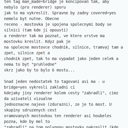
ten tag man_made=bridge je koncipovan tak, aby 
nebylo (pro renderer) sporu 

jak to ma vykreslit. Spravne by zadny covered=yes 
nemelo byt nutne. Obecne 

receno - mostovka je spojena spolecnymi body se 
silnici (tam kde ji opousti)

a renderer tak ma poznat, ve ktere vrstve ma 
mostovku kreslit. Kdyz pak je 

na spolecne mostovce chodnik, silnice, tramvaj tam a 
zpet, silnice zpet a 

chodnik zpet, tak to ma vypadat jako jeden celek a 
nema to byt "pruhledne" 

skrz jako by to bylo 6 mostu...

Snad jeden nedostatek to tagovani asi ma - u 
bridge=yes vykresli zakladni ci

kdejaky jiny renderer kolem cesty "zabradli", cimz 
da uzivateli vizualne 

jednoznacne najevo (zdurazni), ze je to most. U 
skupiny sdruzenych cest 

oramovanych mostovkou ten renderer asi houbeles 
pozna, kde by mel to 

"zabradli" na tom polygonu mostovky nakreslit (kde 