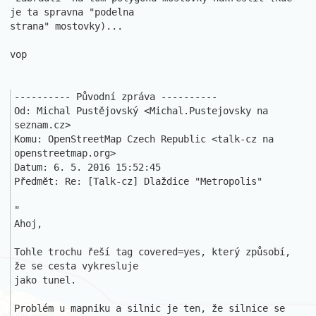
je ta spravna "podelna 

strana" mostovky)...

vop

---------- Původní zpráva ----------

Od: Michal Pustějovský <Michal.Pustejovsky na 
seznam.cz>

Komu: OpenStreetMap Czech Republic <talk-cz na 
openstreetmap.org>

Datum: 6. 5. 2016 15:52:45

Předmět: Re: [Talk-cz] Dlaždice "Metropolis"

"

Ahoj,

Tohle trochu řeší tag covered=yes, který způsobí, 
že se cesta vykresluje 

jako tunel.

Problém u mapniku a silnic je ten, že silnice se 