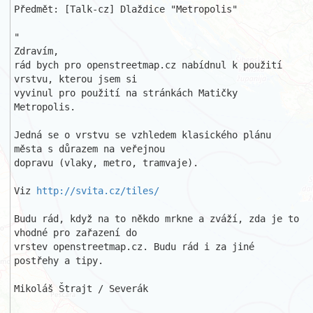
Předmět: [Talk-cz] Dlaždice "Metropolis"

"

Zdravím,

rád bych pro openstreetmap.cz nabídnul k použití 
vrstvu, kterou jsem si 

vyvinul pro použití na stránkách Matičky 
Metropolis.

Jedná se o vrstvu se vzhledem klasického plánu 
města s důrazem na veřejnou 

dopravu (vlaky, metro, tramvaje).

Viz 
http://svita.cz/tiles/
Budu rád, když na to někdo mrkne a zváží, zda je to 
vhodné pro zařazení do 

vrstev openstreetmap.cz. Budu rád i za jiné 
postřehy a tipy.

Mikoláš Štrajt / Severák
