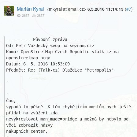
Marián Kyral
<mkyral at email.cz>
6.5.2016 11:14:13
(
#7
)
2637
2837
---------- Původní zpráva ----------

Od: Petr Vozdecký <vop na seznam.cz>

Komu: OpenStreetMap Czech Republic <talk-cz na 
openstreetmap.org>

Datum: 6. 5. 2016 10:53:09

Předmět: Re: [Talk-cz] Dlaždice "Metropolis"

"

"

Čau,

vypadá to pěkně. K těm chybějícím mostům bych ještě 
přidal na zvážení zda 

nevykreslovat man_made=bridge a možná by nebylo od 
věci zobrazit názvy 

nákupních center.
