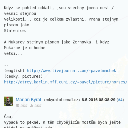
Kdyz se pohled oddali, jsou vsechny jmena mest / 
vesnic stejnou

velikosti... coz je celkem zvlastni. Praha stejnym 
pismem jako

Statenice.

A Mukarov stejnym pismem jako Zernovka, i kdyz 
Mukarov je o hodne

vetsi...

									Pa
-- 

(english) 
http://www.livejournal.com/~pavelmachek
(cesky, pictures) 
http://atrey.karlin.mff.cuni.cz/~pavel/picture/horses/
Marián Kyral
<mkyral at email.cz>
6.5.2016 08:38:29
(
#4
)
2637
2837
Čau,

vypadá to pěkně. K těm chybějícím mostům bych ještě 