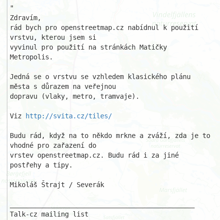
"

Zdravím,

rád bych pro openstreetmap.cz nabídnul k použití 
vrstvu, kterou jsem si 

vyvinul pro použití na stránkách Matičky 
Metropolis.

Jedná se o vrstvu se vzhledem klasického plánu 
města s důrazem na veřejnou 

dopravu (vlaky, metro, tramvaje).

Viz 
http://svita.cz/tiles/
Budu rád, když na to někdo mrkne a zváží, zda je to 
vhodné pro zařazení do 

vrstev openstreetmap.cz. Budu rád i za jiné 
postřehy a tipy.

Mikoláš Štrajt / Severák

_______________________________________________

Talk-cz mailing list
