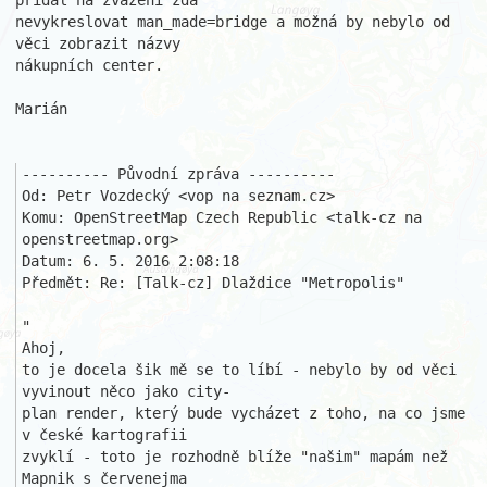
přidal na zvážení zda 

nevykreslovat man_made=bridge a možná by nebylo od 
věci zobrazit názvy 

nákupních center.

Marián

---------- Původní zpráva ----------

Od: Petr Vozdecký <vop na seznam.cz>

Komu: OpenStreetMap Czech Republic <talk-cz na 
openstreetmap.org>

Datum: 6. 5. 2016 2:08:18

Předmět: Re: [Talk-cz] Dlaždice "Metropolis"

"

Ahoj,

to je docela šik mě se to líbí - nebylo by od věci 
vyvinout něco jako city-

plan render, který bude vycházet z toho, na co jsme 
v české kartografii 

zvyklí - toto je rozhodně blíže "našim" mapám než 
Mapnik s červenejma 
