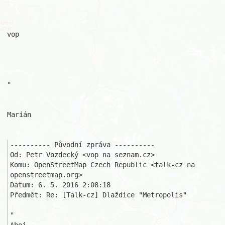
vop

"

Marián

---------- Původní zpráva ----------

Od: Petr Vozdecký <vop na seznam.cz>

Komu: OpenStreetMap Czech Republic <talk-cz na 
openstreetmap.org>

Datum: 6. 5. 2016 2:08:18

Předmět: Re: [Talk-cz] Dlaždice "Metropolis"

"
