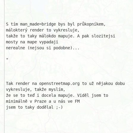
"

S tím man_made=bridge bys byl průkopníkem, 
málokterý render to vykresluje, 

takže to taky málokdo mapuje. A pak slozitejsi 
mosty na mape vypadaji 

nerealne (nejsou si podobne)...

"

Tak render na openstreetmap.org to už nějakou dobu 
vykresluje, takže myslím,

že se to teď i docela mapuje. Viděl jsem to 
minimálně v Praze a u nás ve FM 

jsem to taky dodělal ;-)
