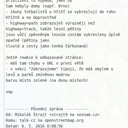
přiblížení to vypadá, jako by 

tam nebyly domy (např. Brno)

- ikony fotbalistů u hřišť se vykreslují do rohu 
hřiště a ne doprostřed

- highway=path zobrazuješ výrazněji než 
highway=track, takže lesní pěšiny 

jsou vůči zpěvněným lesním cestám vykresleny úplně 
opačně (pěšiny jako 

tlustá a cesty jako tenká čárkovaná)

Ještě reakce k odkazované stránce:

- máš tam chybu v URL v první větě

- v sekci "Zobrazujeme" tipuji, že máš omylem u 
lesů a parků zmíněnou modrou

barvu místo zelené (na dvou místech)

vop

---------- Původní zpráva ----------

Od: Mikoláš Štrajt <strajt9 na seznam.cz>

Komu: talk-cz na openstreetmap.org

Datum: 6. 5. 2016 0:08:56
