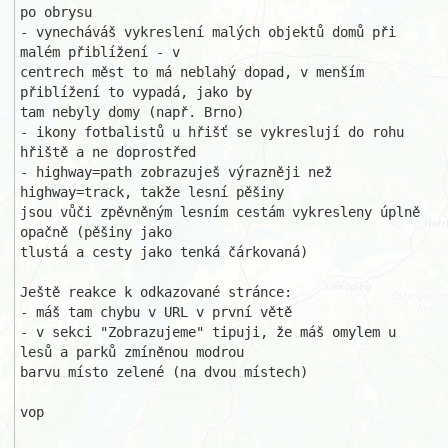
po obrysu

- vynecháváš vykreslení malých objektů domů při 
malém přiblížení - v 

centrech měst to má neblahý dopad, v menším 
přiblížení to vypadá, jako by 

tam nebyly domy (např. Brno)

- ikony fotbalistů u hřišť se vykreslují do rohu 
hřiště a ne doprostřed

- highway=path zobrazuješ výrazněji než 
highway=track, takže lesní pěšiny 

jsou vůči zpěvněným lesním cestám vykresleny úplně 
opačně (pěšiny jako 

tlustá a cesty jako tenká čárkovaná)

Ještě reakce k odkazované stránce:

- máš tam chybu v URL v první větě

- v sekci "Zobrazujeme" tipuji, že máš omylem u 
lesů a parků zmíněnou modrou

barvu místo zelené (na dvou místech)

vop
