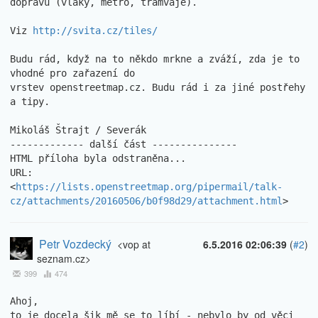
dopravu (vlaky, metro, tramvaje).

Viz 
http://svita.cz/tiles/
Budu rád, když na to někdo mrkne a zváží, zda je to 
vhodné pro zařazení do 

vrstev openstreetmap.cz. Budu rád i za jiné postřehy 
a tipy.

Mikoláš Štrajt / Severák

------------- další část ---------------

HTML příloha byla odstraněna...

URL: 
<
https://lists.openstreetmap.org/pipermail/talk-
cz/attachments/20160506/b0f98d29/attachment.html
>
Petr Vozdecký
<vop at
6.5.2016 02:06:39
(
#2
)
seznam.cz>
399
474
Ahoj,

to je docela šik mě se to líbí - nebylo by od věci 