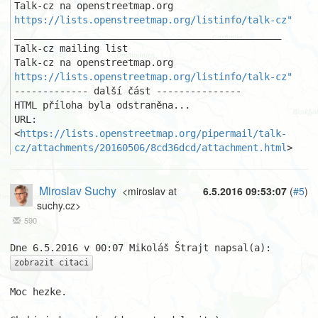
https://lists.openstreetmap.org/listinfo/talk-cz"
_______________________________________________

Talk-cz mailing list

https://lists.openstreetmap.org/listinfo/talk-cz"
------------- další část ---------------

HTML příloha byla odstraněna...

URL: 
<
https://lists.openstreetmap.org/pipermail/talk-
cz/attachments/20160506/8cd36dcd/attachment.html
>
Miroslav Suchy
<miroslav at
6.5.2016 09:53:07
(
#5
)
suchy.cz>
590
zobrazit citaci
Moc hezke.
