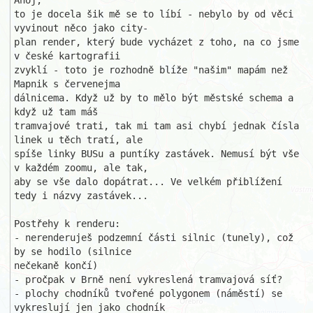
Ahoj,

to je docela šik mě se to líbí - nebylo by od věci 
vyvinout něco jako city-

plan render, který bude vycházet z toho, na co jsme 
v české kartografii 

zvyklí - toto je rozhodně blíže "našim" mapám než 
Mapnik s červenejma 

dálnicema. Když už by to mělo být městské schema a 
když už tam máš 

tramvajové trati, tak mi tam asi chybí jednak čísla 
linek u těch tratí, ale 

spíše linky BUSu a puntíky zastávek. Nemusí být vše 
v každém zoomu, ale tak,

aby se vše dalo dopátrat... Ve velkém přiblížení 
tedy i názvy zastávek...

Postřehy k renderu:

- nerenderuješ podzemní části silnic (tunely), což 
by se hodilo (silnice 

nečekaně končí)

- pročpak v Brně není vykreslená tramvajová síť?

- plochy chodníků tvořené polygonem (náměstí) se 
vykreslují jen jako chodník
