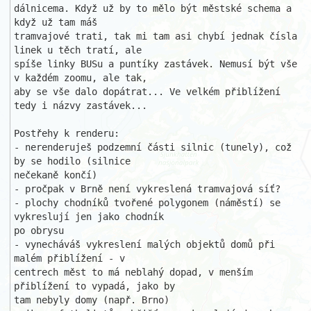
dálnicema. Když už by to mělo být městské schema a 
když už tam máš 

tramvajové trati, tak mi tam asi chybí jednak čísla 
linek u těch tratí, ale 

spíše linky BUSu a puntíky zastávek. Nemusí být vše 
v každém zoomu, ale tak,

aby se vše dalo dopátrat... Ve velkém přiblížení 
tedy i názvy zastávek...

Postřehy k renderu:

- nerenderuješ podzemní části silnic (tunely), což 
by se hodilo (silnice 

nečekaně končí)

- pročpak v Brně není vykreslená tramvajová síť?

- plochy chodníků tvořené polygonem (náměstí) se 
vykreslují jen jako chodník

po obrysu

- vynecháváš vykreslení malých objektů domů při 
malém přiblížení - v 

centrech měst to má neblahý dopad, v menším 
přiblížení to vypadá, jako by 

tam nebyly domy (např. Brno)
