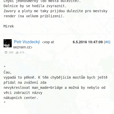
Chybi jednosmerky (do mesta dulezite).

Dalnice by se hodila zvyraznit.

Zavory a ploty me taky prijdou dulezite pro mestsky 
render (na velkem priblizeni).

Mirek
Petr Vozdecký
<vop at
6.5.2016 10:47:09
(
#6
)
seznam.cz>
399
474
"

Čau,

vypadá to pěkně. K těm chybějícím mostům bych ještě 
přidal na zvážení zda 

nevykreslovat man_made=bridge a možná by nebylo od 
věci zobrazit názvy 

nákupních center.

"
