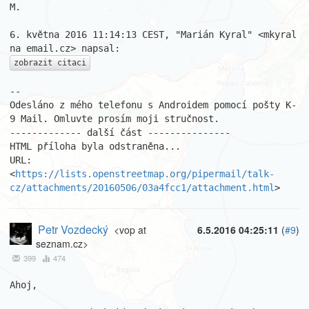
M.

6. května 2016 11:14:13 CEST, "Marián Kyral" <mkyral 
zobrazit citaci
-- 

Odesláno z mého telefonu s Androidem pomocí pošty K-
9 Mail. Omluvte prosím moji stručnost.

------------- další část ---------------

HTML příloha byla odstraněna...

URL: 
<
https://lists.openstreetmap.org/pipermail/talk-
cz/attachments/20160506/03a4fcc1/attachment.html
>
Petr Vozdecký
<vop at
6.5.2016 04:25:11
(
#9
)
seznam.cz>
399
474
Ahoj,
