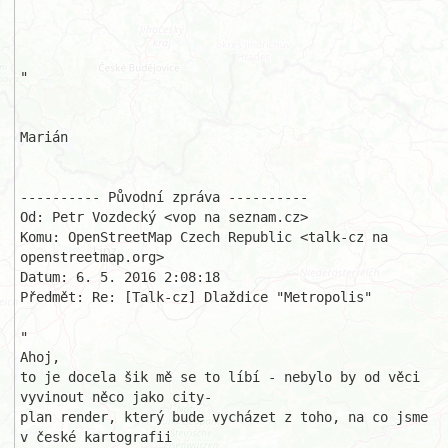
"

Marián

---------- Původní zpráva ----------

Od: Petr Vozdecký <vop na seznam.cz>

Komu: OpenStreetMap Czech Republic <talk-cz na 
openstreetmap.org>

Datum: 6. 5. 2016 2:08:18

Předmět: Re: [Talk-cz] Dlaždice "Metropolis"

"

Ahoj,

to je docela šik mě se to líbí - nebylo by od věci 
vyvinout něco jako city-

plan render, který bude vycházet z toho, na co jsme 
v české kartografii 
