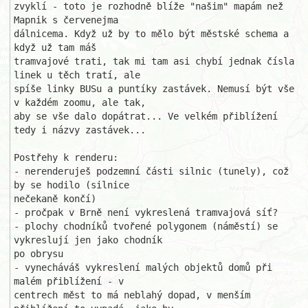
zvyklí - toto je rozhodně blíže "našim" mapám než 
Mapnik s červenejma 

dálnicema. Když už by to mělo být městské schema a 
když už tam máš 

tramvajové trati, tak mi tam asi chybí jednak čísla 
linek u těch tratí, ale 

spíše linky BUSu a puntíky zastávek. Nemusí být vše 
v každém zoomu, ale tak,

aby se vše dalo dopátrat... Ve velkém přiblížení 
tedy i názvy zastávek...

Postřehy k renderu:

- nerenderuješ podzemní části silnic (tunely), což 
by se hodilo (silnice 

nečekaně končí)

- pročpak v Brně není vykreslená tramvajová síť?

- plochy chodníků tvořené polygonem (náměstí) se 
vykreslují jen jako chodník

po obrysu

- vynecháváš vykreslení malých objektů domů při 
malém přiblížení - v 

centrech měst to má neblahý dopad, v menším 