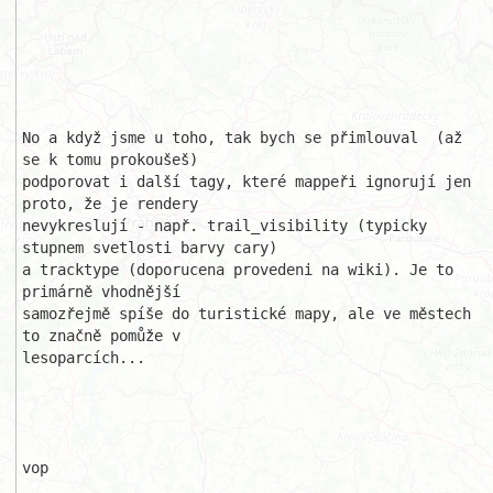
No a když jsme u toho, tak bych se přimlouval  (až 
se k tomu prokoušeš) 

podporovat i další tagy, které mappeři ignorují jen 
proto, že je rendery 

nevykreslují - např. trail_visibility (typicky 
stupnem svetlosti barvy cary)

a tracktype (doporucena provedeni na wiki). Je to 
primárně vhodnější 

samozřejmě spíše do turistické mapy, ale ve městech 
to značně pomůže v 

lesoparcích...

vop
