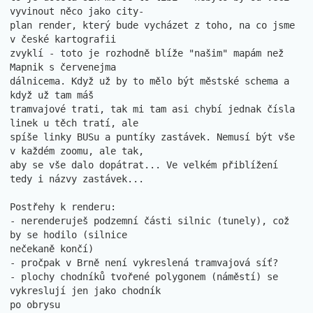
vyvinout něco jako city-

plan render, který bude vycházet z toho, na co jsme 
v české kartografii 

zvyklí - toto je rozhodně blíže "našim" mapám než 
Mapnik s červenejma 

dálnicema. Když už by to mělo být městské schema a 
když už tam máš 

tramvajové trati, tak mi tam asi chybí jednak čísla 
linek u těch tratí, ale 

spíše linky BUSu a puntíky zastávek. Nemusí být vše 
v každém zoomu, ale tak,

aby se vše dalo dopátrat... Ve velkém přiblížení 
tedy i názvy zastávek...

Postřehy k renderu:

- nerenderuješ podzemní části silnic (tunely), což 
by se hodilo (silnice 

nečekaně končí)

- pročpak v Brně není vykreslená tramvajová síť?

- plochy chodníků tvořené polygonem (náměstí) se 
vykreslují jen jako chodník

po obrysu
