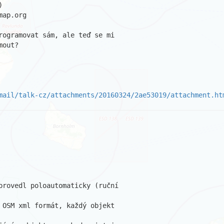


ap.org

rogramovat sám, ale teď se mi 

out?

mail/talk-cz/attachments/20160324/2ae53019/attachment.ht
provedl poloautomaticky (ruční 

 OSM xml formát, každý objekt 
