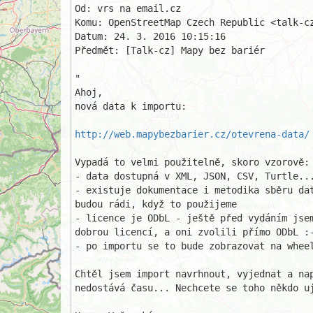
Od: vrs na email.cz

Komu: OpenStreetMap Czech Republic <talk-cz
Datum: 24. 3. 2016 10:15:16

Předmět: [Talk-cz] Mapy bez bariér

"

Ahoj,

nová data k importu:

http://web.mapybezbarier.cz/otevrena-data/
Vypadá to velmi použitelně, skoro vzorově:

- data dostupná v XML, JSON, CSV, Turtle...
- existuje dokumentace i metodika sběru dat
budou rádi, když to použijeme

- licence je ODbL - ještě před vydáním jsem
dobrou licencí, a oni zvolili přímo ODbL :-
- po importu se to bude zobrazovat na wheel
Chtěl jsem import navrhnout, vyjednat a nap
nedostává času... Nechcete se toho někdo uj