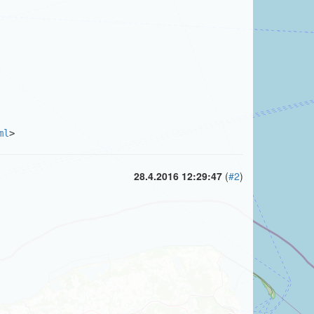
ml
>
28.4.2016 12:29:47
(
#2
)