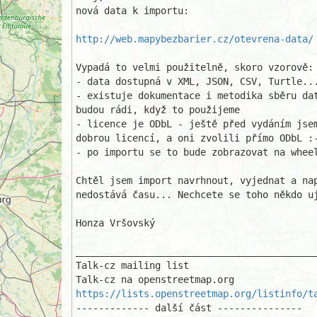
nová data k importu:

http://web.mapybezbarier.cz/otevrena-data/
Vypadá to velmi použitelně, skoro vzorově:

- data dostupná v XML, JSON, CSV, Turtle...
- existuje dokumentace i metodika sběru dat
budou rádi, když to použijeme

- licence je ODbL - ještě před vydáním jsem
dobrou licencí, a oni zvolili přímo ODbL :-
- po importu se to bude zobrazovat na wheel
Chtěl jsem import navrhnout, vyjednat a nap
nedostává času... Nechcete se toho někdo uj
Honza Vršovský

___________________________________________
Talk-cz mailing list

https://lists.openstreetmap.org/listinfo/t
------------- další část ---------------
