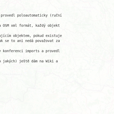
provedl poloautomaticky (ruční 

 OSM xml formát, každý objekt 

jícím objektem, pokud existuje

k se to ani nedá považovat za 

 konferenci imports a provedl 

 jakých) ještě dám na Wiki a 
