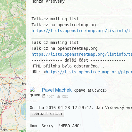
Honza Vršovský

___________________________________________
Talk-cz mailing list

https://lists.openstreetmap.org/listinfo/t
___________________________________________
Talk-cz mailing list

https://lists.openstreetmap.org/listinfo/t
------------- další část ---------------

HTML příloha byla odstraněna...

URL: <
https://lists.openstreetmap.org/pipe
Pavel Machek
<pavel at ucw.cz>
1067
1226
zobrazit citaci
Umm. Sorry. "NEBO ANO".
