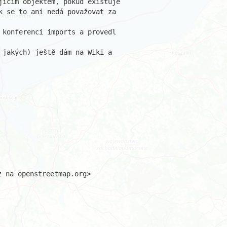
jícím objektem, pokud existuje

k se to ani nedá považovat za 

 konferenci imports a provedl 

 jakých) ještě dám na Wiki a 

 na openstreetmap.org>
