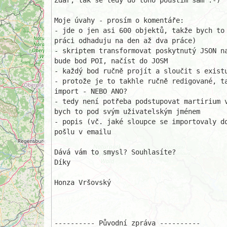
Zdar, tak se tedy do toho pouštím sám :-)

Moje úvahy - prosím o komentáře:

- jde o jen asi 600 objektů, takže bych to 
práci odhaduju na den až dva práce)

- skriptem transformovat poskytnutý JSON na
bude bod POI, načíst do JOSM

- každý bod ručně projít a sloučit s existu
- protože je to takhle ručně redigované, ta
import - NEBO ANO?

- tedy není potřeba podstupovat martirium v
bych to pod svým uživatelským jménem

- popis (vč. jaké sloupce se importovaly do
pošlu v emailu

Dává vám to smysl? Souhlasíte?

Díky

Honza Vršovský

---------- Původní zpráva ----------
