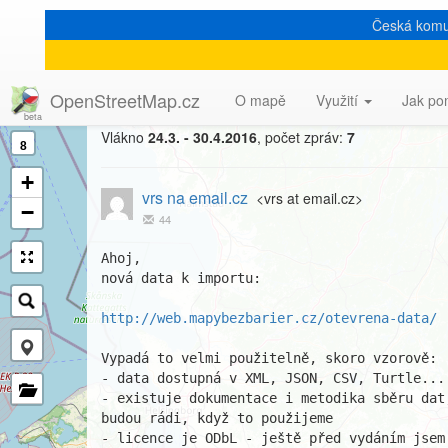
Česká komu
[Talk-cz] Mapy bez bariér
OpenStreetMap.cz
O mapě
Využití
Jak po
Vlákno
24.3. - 30.4.2016
, počet zpráv:
7
8
+
vrs na email.cz
<vrs at email.cz>
−
44
Ahoj,

nová data k importu:

http://web.mapybezbarier.cz/otevrena-data/
Vypadá to velmi použitelně, skoro vzorově:

- data dostupná v XML, JSON, CSV, Turtle...

- existuje dokumentace i metodika sběru dat
budou rádi, když to použijeme

- licence je ODbL - ještě před vydáním jsem