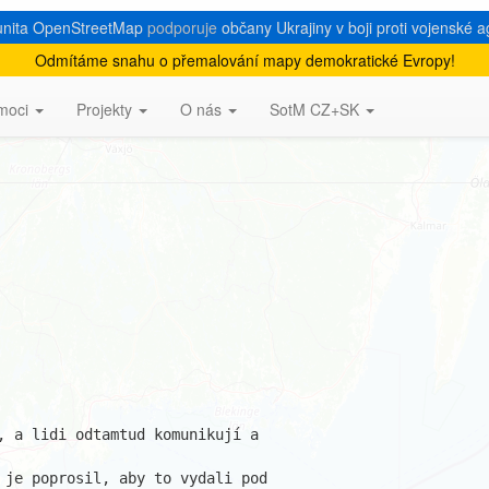
nita OpenStreetMap
podporuje
občany Ukrajiny v boji proti vojenské a
Odmítáme snahu o přemalování mapy demokratické Evropy!
moci
Projekty
O nás
SotM CZ+SK
, a lidi odtamtud komunikují a 

 je poprosil, aby to vydali pod 
