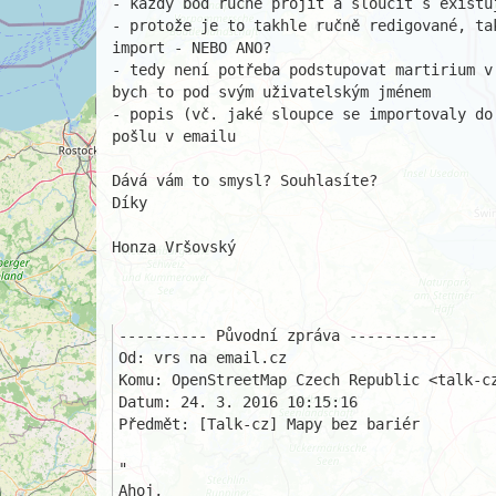
- každý bod ručně projít a sloučit s existu
- protože je to takhle ručně redigované, ta
import - NEBO ANO?

- tedy není potřeba podstupovat martirium v
bych to pod svým uživatelským jménem

- popis (vč. jaké sloupce se importovaly do
pošlu v emailu

Dává vám to smysl? Souhlasíte?

Díky

Honza Vršovský

---------- Původní zpráva ----------

Od: vrs na email.cz

Komu: OpenStreetMap Czech Republic <talk-cz
Datum: 24. 3. 2016 10:15:16

Předmět: [Talk-cz] Mapy bez bariér

"

Ahoj,
