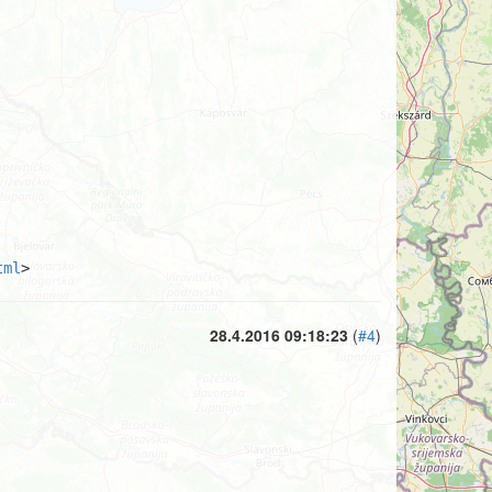
tml
>
28.4.2016 09:18:23
(
#4
)