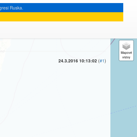
gresi Ruska.
« zpět na výpis měsíce
|
24.3.2016 10:13:02
(
#1
)