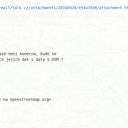
rmail/talk-cz/attachments/20160428/e54a35e8/attachment.h
ze neni konecna, bude se 

ce jejich dat s daty v OSM ?

 na openstreetmap.org>
