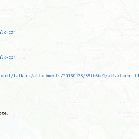
____

alk-cz"
____

alk-cz"
rmail/talk-cz/attachments/20160428/39fb6be1/attachment.h