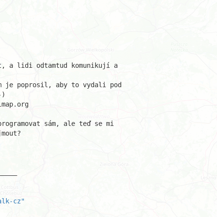


, a lidi odtamtud komunikují a 

 je poprosil, aby to vydali pod 

)

map.org

rogramovat sám, ale teď se mi 

mout?

____

alk-cz"