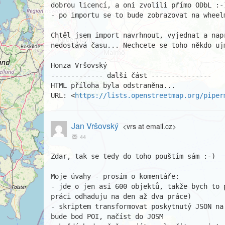
dobrou licencí, a oni zvolili přímo ODbL :-)
- po importu se to bude zobrazovat na wheelm
Chtěl jsem import navrhnout, vyjednat a nap
nedostává času... Nechcete se toho někdo ujm
Honza Vršovský

------------- další část ---------------

HTML příloha byla odstraněna...

URL: <
https://lists.openstreetmap.org/piper
Jan Vršovský
<vrs at email.cz>
44
Zdar, tak se tedy do toho pouštím sám :-)

Moje úvahy - prosím o komentáře:

- jde o jen asi 600 objektů, takže bych to 
práci odhaduju na den až dva práce)

- skriptem transformovat poskytnutý JSON na
bude bod POI, načíst do JOSM
