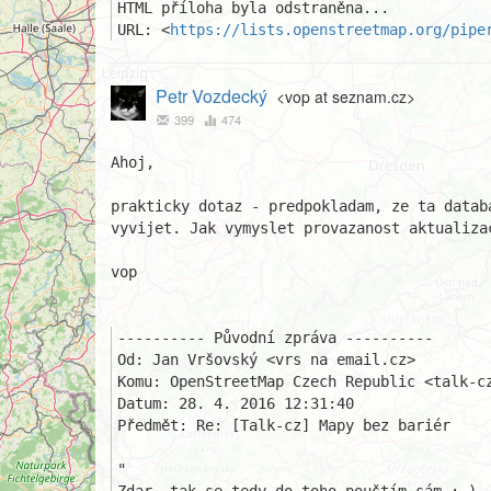
HTML příloha byla odstraněna...

URL: <
https://lists.openstreetmap.org/pipe
Petr Vozdecký
<vop at seznam.cz>
399
474
Ahoj,

prakticky dotaz - predpokladam, ze ta databa
vyvijet. Jak vymyslet provazanost aktualiza
vop

---------- Původní zpráva ----------

Od: Jan Vršovský <vrs na email.cz>

Komu: OpenStreetMap Czech Republic <talk-cz
Datum: 28. 4. 2016 12:31:40

Předmět: Re: [Talk-cz] Mapy bez bariér

"
