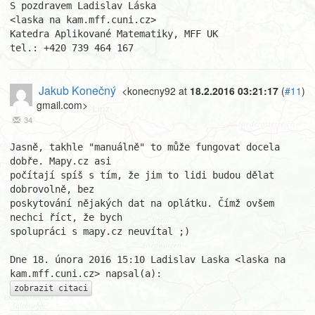
S pozdravem Ladislav Láska                          
<laska na kam.mff.cuni.cz>

Katedra Aplikované Matematiky, MFF UK               
tel.: +420 739 464 167
Jakub Konečný
<konecny92 at
18.2.2016 03:21:17
(
#11
)
gmail.com>
34
Jasně, takhle "manuálně" to může fungovat docela 
dobře. Mapy.cz asi

počítají spíš s tím, že jim to lidi budou dělat 
dobrovolně, bez

poskytování nějakých dat na oplátku. Čímž ovšem 
nechci říct, že bych

spolupráci s mapy.cz neuvítal ;)

Dne 18. února 2016 15:10 Ladislav Laska <laska na 
zobrazit citaci