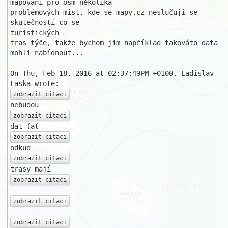
mapování pro osm několika

problémových míst, kde se mapy.cz neslučují se 
skutečností co se 

turistických

tras týče, takže bychom jim například takováto data 
mohli nabídnout...

On Thu, Feb 18, 2016 at 02:37:49PM +0100, Ladislav 
zobrazit citaci
zobrazit citaci
zobrazit citaci
zobrazit citaci
zobrazit citaci
zobrazit citaci
zobrazit citaci