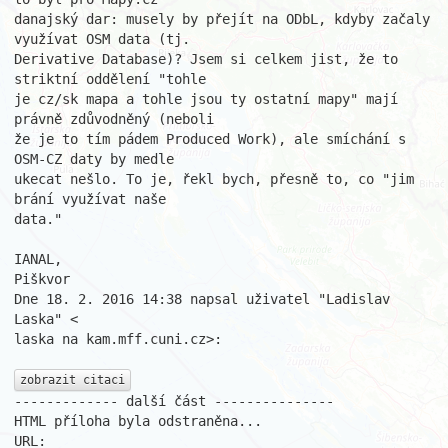
danajský dar: musely by přejít na ODbL, kdyby začaly 
využívat OSM data (tj.

Derivative Database)? Jsem si celkem jist, že to 
striktní oddělení "tohle

je cz/sk mapa a tohle jsou ty ostatní mapy" mají 
právně zdůvodněný (neboli

že je to tím pádem Produced Work), ale smíchání s 
OSM-CZ daty by medle

ukecat nešlo. To je, řekl bych, přesně to, co "jim 
brání využívat naše

data."

IANAL,

Piškvor

Dne 18. 2. 2016 14:38 napsal uživatel "Ladislav 
Laska" <

laska na kam.mff.cuni.cz>:

zobrazit citaci
------------- další část ---------------

HTML příloha byla odstraněna...

URL: 