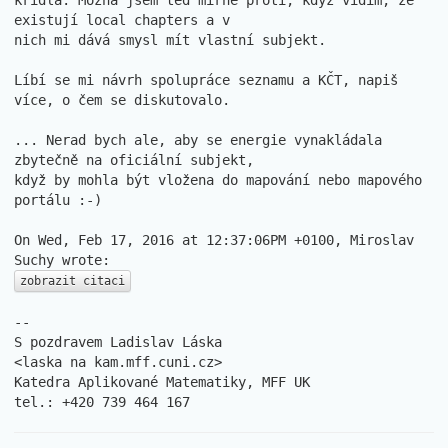
křídla. Možná jsem teď mírně proti, když vidím, že 
existují local chapters a v

nich mi dává smysl mít vlastní subjekt.

Líbí se mi návrh spolupráce seznamu a KČT, napiš 
více, o čem se diskutovalo.

... Nerad bych ale, aby se energie vynakládala 
zbytečně na oficiální subjekt,

když by mohla být vložena do mapování nebo mapového 
portálu :-)

On Wed, Feb 17, 2016 at 12:37:06PM +0100, Miroslav 
zobrazit citaci
-- 

S pozdravem Ladislav Láska                          
<laska na kam.mff.cuni.cz>

Katedra Aplikované Matematiky, MFF UK               
tel.: +420 739 464 167