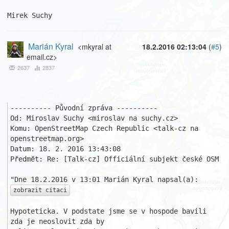
Mirek Suchy
Marián Kyral
<mkyral at
18.2.2016 02:13:04
(
#5
)
email.cz>
2637
2837
---------- Původní zpráva ----------

Od: Miroslav Suchy <miroslav na suchy.cz>

Komu: OpenStreetMap Czech Republic <talk-cz na 
openstreetmap.org>

Datum: 18. 2. 2016 13:43:08

Předmět: Re: [Talk-cz] Officiální subjekt české OSM

zobrazit citaci
Hypoteticka. V podstate jsme se v hospode bavili 
zda je neoslovit zda by 
