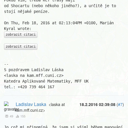
Pokud vím, třeba KČT trasy mají

od Shocartu (nebo někoho jiného?), a určitě je to 
stojí nějaké peníze.

On Thu, Feb 18, 2016 at 02:13:04PM +0100, Marián 
zobrazit citaci
zobrazit citaci
-- 

S pozdravem Ladislav Láska                          
<laska na kam.mff.cuni.cz>

Katedra Aplikované Matematiky, MFF UK               
tel.: +420 739 464 167
Ladislav Laska
<laska at
18.2.2016 02:39:08
(
#7
)
kam.mff.cuni.cz>
49
155
Jo což mi připomíná, že jsem si všiml během mapování 