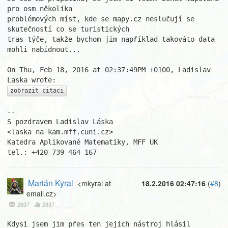
pro osm několika

problémových míst, kde se mapy.cz neslučují se 
skutečností co se turistických

tras týče, takže bychom jim například takováto data 
mohli nabídnout...

On Thu, Feb 18, 2016 at 02:37:49PM +0100, Ladislav 
zobrazit citaci
-- 

S pozdravem Ladislav Láska                          
<laska na kam.mff.cuni.cz>

Katedra Aplikované Matematiky, MFF UK               
tel.: +420 739 464 167
Marián Kyral
<mkyral at
18.2.2016 02:47:16
(
#8
)
email.cz>
2637
2837
Kdysi jsem jim přes ten jejich nástroj hlásil 