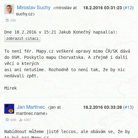
Miroslav Suchy
<miroslav at
18.2.2016 03:31:23
(
#12
)
suchy.cz>
590
zobrazit citaci
To není fér. Mapy.cz veškeré opravy mimo ČR/SK dává 
do OSM. Poskytlo mapu Chorvatska. A zřejmě i další 
věcí o kterých

asi ani netušíme. Rozhodně to není tak, že by nic 
nedávali zpět.

Mirek
Jan Martinec
<jan at
18.2.2016 03:33:28
(
#13
)
martinec.name>
648
4367
Nabídnout můžeme jistě leccos, ale obávám se, že by 
to byl pro Mapy.cz
