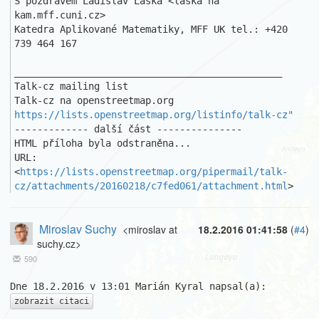
S pozdravem Ladislav Láska <laska na 
kam.mff.cuni.cz>

Katedra Aplikované Matematiky, MFF UK tel.: +420 
739 464 167

_______________________________________________

Talk-cz mailing list

https://lists.openstreetmap.org/listinfo/talk-cz"
------------- další část ---------------

HTML příloha byla odstraněna...

URL: 
<
https://lists.openstreetmap.org/pipermail/talk-
cz/attachments/20160218/c7fed061/attachment.html
>
Miroslav Suchy
<miroslav at
18.2.2016 01:41:58
(
#4
)
suchy.cz>
590
zobrazit citaci