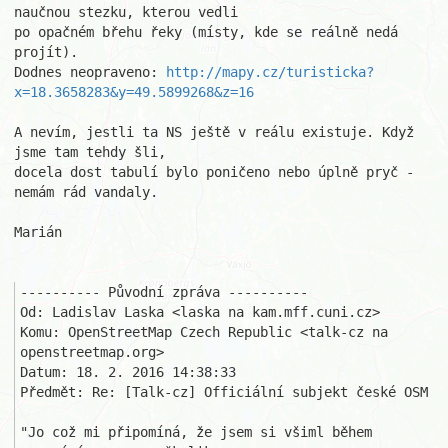
naučnou stezku, kterou vedli 

po opačném břehu řeky (místy, kde se reálně nedá 
projít).

Dodnes neopraveno: 
http://mapy.cz/turisticka?
x=18.3658283&y=49.5899268&z=16
A nevím, jestli ta NS ještě v reálu existuje. Když 
jsme tam tehdy šli, 

docela dost tabulí bylo poničeno nebo úplně pryč - 
nemám rád vandaly.

Marián

---------- Původní zpráva ----------

Od: Ladislav Laska <laska na kam.mff.cuni.cz>

Komu: OpenStreetMap Czech Republic <talk-cz na 
openstreetmap.org>

Datum: 18. 2. 2016 14:38:33

Předmět: Re: [Talk-cz] Officiální subjekt české OSM

"Jo což mi připomíná, že jsem si všiml během 