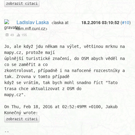
zobrazit citaci
Ladislav Laska
<laska at
18.2.2016 03:10:52
(
#10
)
kam.mff.cuni.cz>
49
155
Jo, ale když jdu někam na výlet, většinou mrknu na 
mapy.cz, protože mají

úplnější turistické značení, do OSM abych věděl na 
co se zaměřit a co

zkontrolovat, případně i na nafocené rozcestníky a 
tak. Zrovna v tomto případě

když se vrátím, tak bych mohl snadno říct "Tato 
trasa chce aktualizovat z OSM do

mapy.cz".

On Thu, Feb 18, 2016 at 02:52:49PM +0100, Jakub 
zobrazit citaci
-- 
