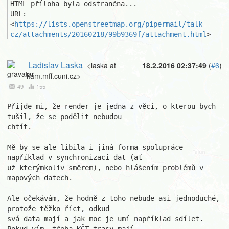
HTML příloha byla odstraněna...

URL: 
<
https://lists.openstreetmap.org/pipermail/talk-
cz/attachments/20160218/99b9369f/attachment.html
>
Ladislav Laska
<laska at
18.2.2016 02:37:49
(
#6
)
kam.mff.cuni.cz>
49
155
Příjde mi, že render je jedna z věcí, o kterou bych 
tušil, že se podělit nebudou

chtít.

Mě by se ale líbila i jiná forma spolupráce -- 
například v synchronizaci dat (ať

už kterýmkoliv směrem), nebo hlášením problémů v 
mapových datech.

Ale očekávám, že hodně z toho nebude asi jednoduché, 
protože těžko říct, odkud

svá data mají a jak moc je umí například sdílet. 