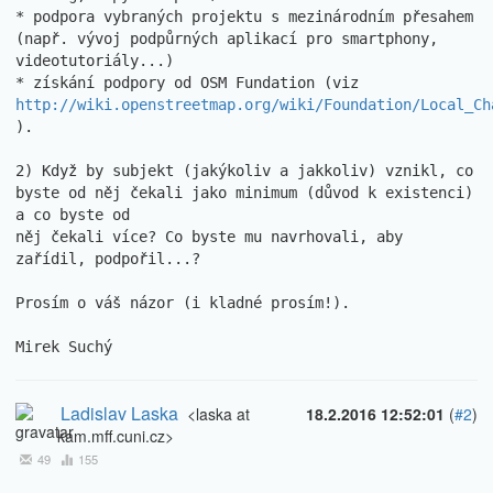
* podpora vybraných projektu s mezinárodním přesahem 
(např. vývoj podpůrných aplikací pro smartphony, 
videotutoriály...)

* získání podpory od OSM Fundation (viz 
http://wiki.openstreetmap.org/wiki/Foundation/Local_Ch
).

2) Když by subjekt (jakýkoliv a jakkoliv) vznikl, co 
byste od něj čekali jako minimum (důvod k existenci) 
a co byste od

něj čekali více? Co byste mu navrhovali, aby 
zařídil, podpořil...?

Prosím o váš názor (i kladné prosím!).

Mirek Suchý
Ladislav Laska
<laska at
18.2.2016 12:52:01
(
#2
)
kam.mff.cuni.cz>
49
155