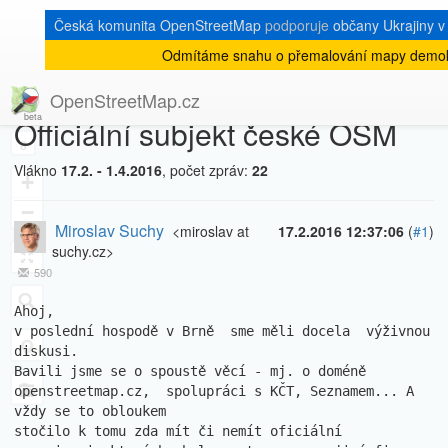
Česká komunita OpenStreetMap
podporuje
občany Ukrajiny v 
Odmítáme snahu o přemalování mapy demokr
[Talk-cz]
« zpět na výpis měsíce
|
OpenStreetMap.cz
Officiální subjekt české OSM
8
Vlákno
17.2. - 1.4.2016
, počet zpráv:
22
+
−
Miroslav Suchy
<miroslav at
17.2.2016 12:37:06
(
#1
)
suchy.cz>
590
Ahoj,

v poslední hospodě v Brně  sme měli docela  výživnou 
diskusi.

Bavili jsme se o spoustě věcí - mj. o doméně 
openstreetmap.cz,  spolupráci s KČT, Seznamem... A 
vždy se to obloukem

stočilo k tomu zda mít či nemít oficiální 