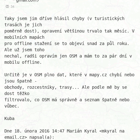
34
Taky jsem jim dříve hlásil chyby (v turistických 
trasách je jich

poměrně dost), opravení většinou trvalo tak měsíc. V 
mobilních mapách

pro offline stažení se to objeví snad za půl roku. 
Ale už jsem toho

nechal, radši opravím jen OSM a mám to za pár dní v 
mobilu offline.

Určitě je v OSM plno dat, které v mapy.cz chybí nebo 
jsou špatně -

obchody, rozcestníky, trasy... Ale podle mě by se 
dost těžko

filtrovalo, co OSM má správně a seznam špatně nebo 
vůbec.

Kuba

Dne 18. února 2016 14:47 Marián Kyral <mkyral na 