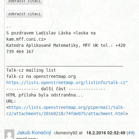
zobrazit citaci
zobrazit citaci
-- 

S pozdravem Ladislav Láska <laska na 
kam.mff.cuni.cz>

Katedra Aplikované Matematiky, MFF UK tel.: +420 
739 464 167

_______________________________________________

Talk-cz mailing list

https://lists.openstreetmap.org/listinfo/talk-cz"
------------- další část ---------------

HTML příloha byla odstraněna...

URL: 
<
https://lists.openstreetmap.org/pipermail/talk-
cz/attachments/20160218/74fde075/attachment.html
>
Jakub Konečný
<konecny92 at
18.2.2016 02:52:49
(
#9
)
gmail.com>