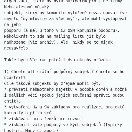
organizaci, která by byla partnerem pro jiné firmy. 
Nebo alespoň nějaký

subjekt, který by komunitu vyloženě nezastupoval (ve 
smyslu "my mluvíme za všechny"), ale mohl vystupovat 
na jeho

podporu (a měl u toho v CZ OSM komunitě podporu).

Několikrát to zde na mailing listu již bylo 
nadhozeno (viz archív). Ale  nikdy se to nijak 
neuzavřelo.

Takže bych Vám rád položil dva okruhy otázek:

1) Chcete officiální podpůrný subjekt? Chcete se ho 
účastnit?

Cíle takové subjektu by zřejmě mohli být:

* převzetí nehmotneho majetku v podobě domén a možná 
i dalších věcí (pokud jejich současní správci budou 
chtít).

* vytvoření HW a SW základny pro realizaci projektů 
komunity a příznivců.

* získávání prostředků pro rozvoj.

* získání trvalé podpory velkých subjektů (typicky 
hosting, Mapy.cz apod.)
