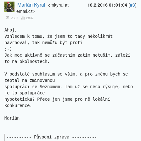
Marián Kyral
<mkyral at
18.2.2016 01:01:04
(
#3
)
email.cz>
2637
2837
Ahoj,

Vzhledem k tomu, že jsem to tady několikrát 
navrhoval, tak nemůžu být proti 

;-)

Jak moc aktivně se zúčastním zatím netuším, záleží 
to na okolnostech.

V podstatě souhlasím se vším, a pro změnu bych se 
zeptal na zmiňovanou 

spolupráci se Seznamem. Tam už se něco rýsuje, nebo 
je to spolupráce 

hypotetická? Přece jen jsme pro ně lokální 
konkurence.

Marián

---------- Původní zpráva ----------
