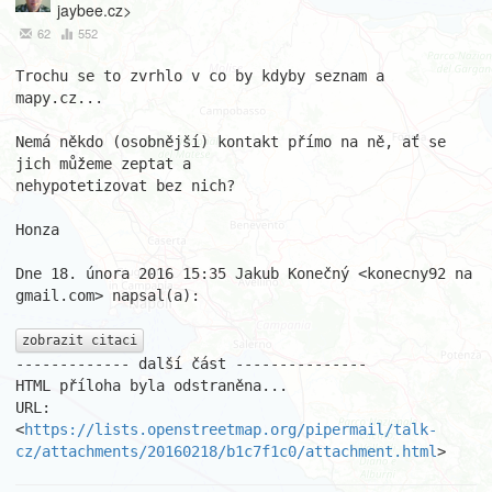
jaybee.cz>
62
552
Trochu se to zvrhlo v co by kdyby seznam a 
mapy.cz...

Nemá někdo (osobnější) kontakt přímo na ně, ať se 
jich můžeme zeptat a

nehypotetizovat bez nich?

Honza

Dne 18. února 2016 15:35 Jakub Konečný <konecny92 na 
gmail.com> napsal(a):

zobrazit citaci
------------- další část ---------------

HTML příloha byla odstraněna...

URL: 
<
https://lists.openstreetmap.org/pipermail/talk-
cz/attachments/20160218/b1c7f1c0/attachment.html
>