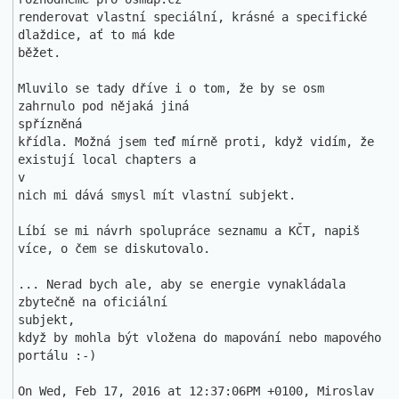
renderovat vlastní speciální, krásné a specifické 
dlaždice, ať to má kde 

běžet.

Mluvilo se tady dříve i o tom, že by se osm 
zahrnulo pod nějaká jiná 

spřízněná

křídla. Možná jsem teď mírně proti, když vidím, že 
existují local chapters a

v

nich mi dává smysl mít vlastní subjekt.

Líbí se mi návrh spolupráce seznamu a KČT, napiš 
více, o čem se diskutovalo.

... Nerad bych ale, aby se energie vynakládala 
zbytečně na oficiální 

subjekt,

když by mohla být vložena do mapování nebo mapového 
portálu :-)

On Wed, Feb 17, 2016 at 12:37:06PM +0100, Miroslav 