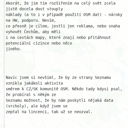
Akorát, že jim tím rozšířením na celý svět zcela 
jistě docela dost stouply 

náklady (a to i v případě použití OSM dat) - nároky 
na HW, podporu. Nevím, 

co přesně je cílem, jestli jen reklama, nebo snaha 
vyhovět Čechům, aby měli 

i na cestách mapy, které znají nebo přitáhnout 
potenciální cizince nebo něco

jiného.

Navíc jsem si nevšiml, že by ze strany Seznamu 
vznikla jakákoli aktivita 

směrem k CZ/SK komunitě OSM. Někdo tady kdysi psal, 
že probíral s někým ze 

Seznamu možnost, že by nám poskytli nějaká data 
(vrcholy), ale když jsem se 

zeptal na lincenci, tak už se neozval.
