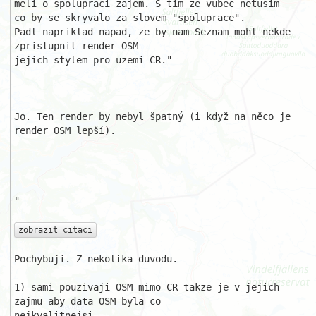
meli o spolupraci zajem. S tim ze vubec netusim

co by se skryvalo za slovem "spoluprace".

Padl napriklad napad, ze by nam Seznam mohl nekde 
zpristupnit render OSM 

jejich stylem pro uzemi CR."

Jo. Ten render by nebyl špatný (i když na něco je 
render OSM lepší).

"

zobrazit citaci
Pochybuji. Z nekolika duvodu.

1) sami pouzivaji OSM mimo CR takze je v jejich 
zajmu aby data OSM byla co 

nejkvalitnejsi.
