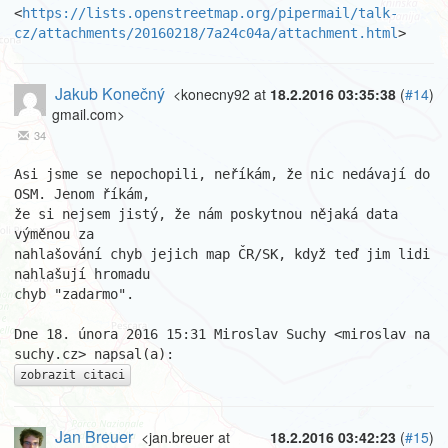
<
https://lists.openstreetmap.org/pipermail/talk-
cz/attachments/20160218/7a24c04a/attachment.html
>
Jakub Konečný
<konecny92 at
18.2.2016 03:35:38
(
#14
)
gmail.com>
34
Asi jsme se nepochopili, neříkám, že nic nedávají do 
OSM. Jenom říkám,

že si nejsem jistý, že nám poskytnou nějaká data 
výměnou za

nahlašování chyb jejich map ČR/SK, když teď jim lidi 
nahlašují hromadu

chyb "zadarmo".

Dne 18. února 2016 15:31 Miroslav Suchy <miroslav na 
zobrazit citaci
Jan Breuer
<jan.breuer at
18.2.2016 03:42:23
(
#15
)