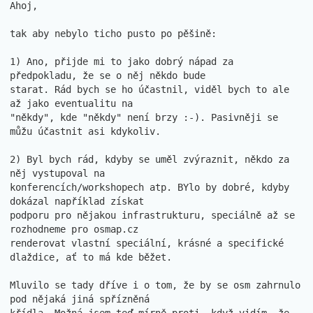
Ahoj,

tak aby nebylo ticho pusto po pěšině:

1) Ano, přijde mi to jako dobrý nápad za 
předpokladu, že se o něj někdo bude

starat. Rád bych se ho účastnil, viděl bych to ale 
až jako eventualitu na

"někdy", kde "někdy" není brzy :-). Pasivněji se 
můžu účastnit asi kdykoliv.

2) Byl bych rád, kdyby se uměl zvýraznit, někdo za 
něj vystupoval na

konferencích/workshopech atp. BYlo by dobré, kdyby 
dokázal například získat

podporu pro nějakou infrastrukturu, speciálně až se 
rozhodneme pro osmap.cz

renderovat vlastní speciální, krásné a specifické 
dlaždice, ať to má kde běžet.

Mluvilo se tady dříve i o tom, že by se osm zahrnulo 
pod nějaká jiná spřízněná
