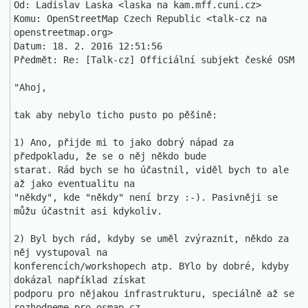
Od: Ladislav Laska <laska na kam.mff.cuni.cz>

Komu: OpenStreetMap Czech Republic <talk-cz na 
openstreetmap.org>

Datum: 18. 2. 2016 12:51:56

Předmět: Re: [Talk-cz] Officiální subjekt české OSM

"Ahoj,

tak aby nebylo ticho pusto po pěšině:

1) Ano, přijde mi to jako dobrý nápad za 
předpokladu, že se o něj někdo bude

starat. Rád bych se ho účastnil, viděl bych to ale 
až jako eventualitu na

"někdy", kde "někdy" není brzy :-). Pasivněji se 
můžu účastnit asi kdykoliv.

2) Byl bych rád, kdyby se uměl zvýraznit, někdo za 
něj vystupoval na

konferencích/workshopech atp. BYlo by dobré, kdyby 
dokázal například získat

podporu pro nějakou infrastrukturu, speciálně až se 
rozhodneme pro osmap.cz
