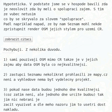
Hypoteticka. V podstate jsme se v hospode bavili zda 
je neoslovit zda by meli o spolupraci zajem. S tim 
ze vubec netusim

co by se skryvalo za slovem "spoluprace".

Padl napriklad napad, ze by nam Seznam mohl nekde 
zpristupnit render OSM jejich stylem pro uzemi CR.

zobrazit citaci
Pochybuji. Z nekolika duvodu.

1) sami pouzivaji OSM mimo CR takze je v jejich 
zajmu aby data OSM byla co nejkvalitnejsi.

2) zastupci Seznamu nekolikrat prohlasili ze mapy.cz 
neni a vyhledove nema byt vydelecny projekt.

3) pokud nase data budou jednoho dne kvalitnejsi 
(coz zatim neni, ale jednoho dne urcite budou) tak 
jim nic nebrani je

zacit vyuzivat a dle meho nazoru jim to usetri dost 
nakladu.
