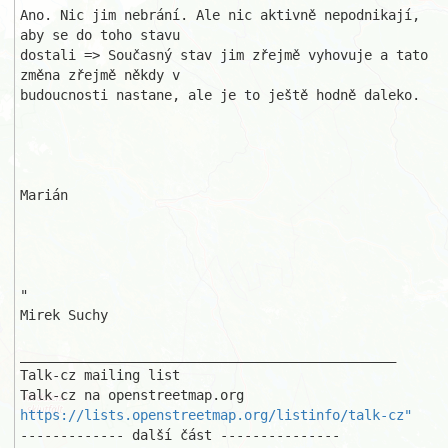
Ano. Nic jim nebrání. Ale nic aktivně nepodnikají, 
aby se do toho stavu 

dostali => Současný stav jim zřejmě vyhovuje a tato 
změna zřejmě někdy v 

budoucnosti nastane, ale je to ještě hodně daleko.

Marián

"

Mirek Suchy

_______________________________________________

Talk-cz mailing list

https://lists.openstreetmap.org/listinfo/talk-cz"
------------- další část ---------------
