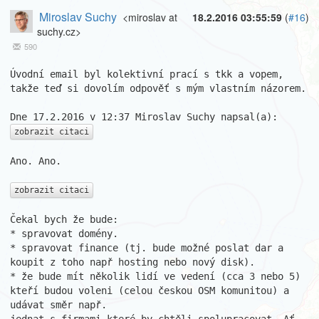
Miroslav Suchy
<miroslav at
18.2.2016 03:55:59
(
#16
)
suchy.cz>
590
Úvodní email byl kolektivní prací s tkk a vopem, 
takže teď si dovolím odpověť s mým vlastním názorem.

zobrazit citaci
Ano. Ano.

zobrazit citaci
Čekal bych že bude:

* spravovat domény.

* spravovat finance (tj. bude možné poslat dar a 
koupit z toho např hosting nebo nový disk).

* že bude mít několik lidí ve vedení (cca 3 nebo 5) 
kteří budou voleni (celou českou OSM komunitou) a 
udávat směr např.
