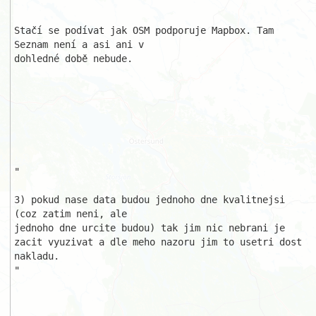
Stačí se podívat jak OSM podporuje Mapbox. Tam 
Seznam není a asi ani v 

dohledné době nebude.

"

3) pokud nase data budou jednoho dne kvalitnejsi 
(coz zatim neni, ale 

jednoho dne urcite budou) tak jim nic nebrani je

zacit vyuzivat a dle meho nazoru jim to usetri dost 
nakladu.

"
