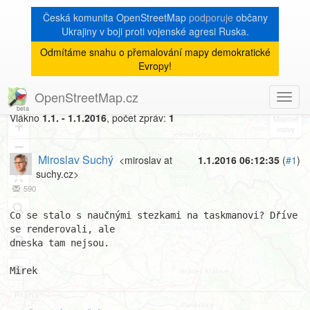
Česká komunita OpenStreetMap
podporuje
občany
Ukrajiny v boji proti vojenské agresi Ruska.
Odmítáme snahu o přemalování mapy demokratické
[Talk-cz]
« zpět na výpis měsíce
|
Evropy!
NS na taskmanovi
OpenStreetMap.cz
Toggl
8
navig
Vlákno
1.1. - 1.1.2016
, počet zpráv:
1
+
−
Miroslav Suchý
<miroslav at
1.1.2016 06:12:35
(
#1
)
suchy.cz>
590
Co se stalo s naučnými stezkami na taskmanovi? Dříve 
se renderovali, ale 

dneska tam nejsou.

Mirek