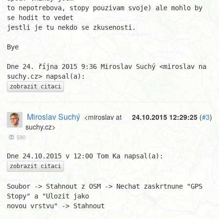
to nepotrebova, stopy pouzivam svoje) ale mohlo by 
se hodit to vedet

jestli je tu nekdo se zkusenosti.

Bye

Dne 24. října 2015 9:36 Miroslav Suchý <miroslav na 
zobrazit citaci
Miroslav Suchý
<miroslav at
24.10.2015 12:29:25
(
#3
)
suchy.cz>
590
zobrazit citaci
Soubor -> Stahnout z OSM -> Nechat zaskrtnune "GPS 
Stopy" a "Ulozit jako 

novou vrstvu" -> Stahnout
