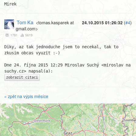
Mirek
Tom Ka
<tomas.kasparek at
24.10.2015 01:26:32
(
#4
)
gmail.com>
1781
5619
Diky, az tak jednoduche jsem to necekal, tak to 
zkusim obcas vyuzit :-)

Dne 24. října 2015 12:29 Miroslav Suchý <miroslav na 
zobrazit citaci
« zpět na výpis měsíce