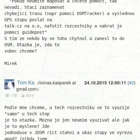
  "Pokud neumite mapovat a chcete pomoct, tak 
nevadi. Staci zaznamenat 

chybejici trasu (napr pomoci OSMTracker) a vyslednou 
GPS stopu poslat na 

talk-cz na o.o, nafotit rozcestniky a nahrat je 
pomoci guidepost"

S tim ze nekdo by se toho chytnul a zanesl to do 
OSM. Otazka je, zda to 

vubec chceme?

Mirek
Tom Ka
<tomas.kasparek at
24.10.2015 12:00:11
(
#2
)
gmail.com>
1781
5619
Podle mne chceme, u tech rozcestniku se to vyuzije 
"samo" u tech stop

je to otazka. Mozna je jen neumim vyuzivat ale jak 
je to myslene? Jde

jednoduse v JOSM rict stahni a ukaz stopy ve vyrezu 
apod? (nikdy jsem
