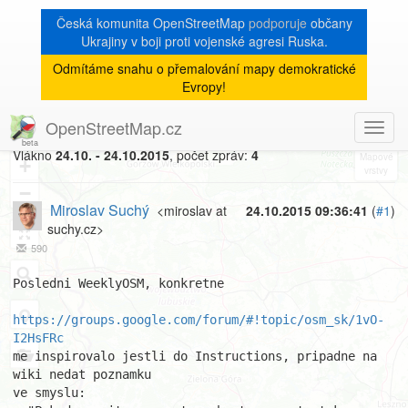
Česká komunita OpenStreetMap
podporuje
občany
Ukrajiny v boji proti vojenské agresi Ruska.
Odmítáme snahu o přemalování mapy demokratické
[Talk-cz]
« zpět na výpis měsíce
|
Evropy!
Chceme jenom gps stopy?
OpenStreetMap.cz
Toggl
8
navig
Vlákno
24.10. - 24.10.2015
, počet zpráv:
4
+
−
Miroslav Suchý
<miroslav at
24.10.2015 09:36:41
(
#1
)
suchy.cz>
590
Posledni WeeklyOSM, konkretne

https://groups.google.com/forum/#!topic/osm_sk/1vO-
I2HsFRc
me inspirovalo jestli do Instructions, pripadne na 
wiki nedat poznamku 

ve smyslu:
