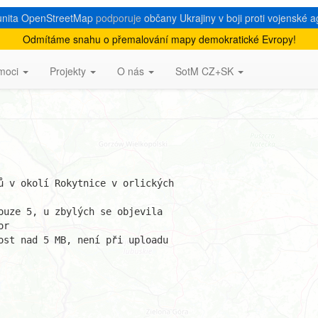
nita OpenStreetMap
podporuje
občany Ukrajiny v boji proti vojenské a
Odmítáme snahu o přemalování mapy demokratické Evropy!
moci
Projekty
O nás
SotM CZ+SK
ů v okolí Rokytnice v orlických 

ouze 5, u zbylých se objevila 

r

ost nad 5 MB, není při uploadu 
