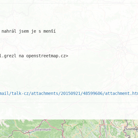
nahrál jsem je s menší

l.grezl na openstreetmap.cz>

mail/talk-cz/attachments/20150921/48599606/attachment.ht