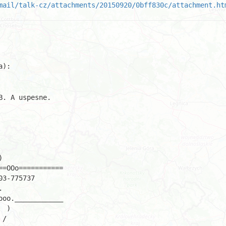
mail/talk-cz/attachments/20150920/0bff830c/attachment.ht
. A uspesne.


