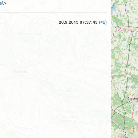
ml
>
20.9.2015 07:37:43
(
#2
)