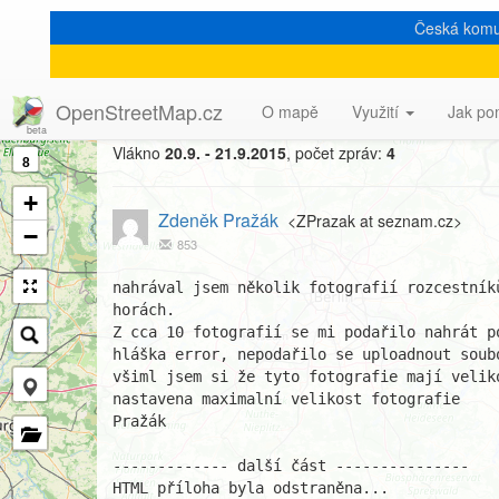
Česká komu
[Talk-cz] fotky rozcestníků
OpenStreetMap.cz
O mapě
Využití
Jak po
Vlákno
20.9. - 21.9.2015
, počet zpráv:
4
8
+
Zdeněk Pražák
<ZPrazak at seznam.cz>
−
853
nahrával jsem několik fotografií rozcestník
horách.

Z cca 10 fotografií se mi podařilo nahrát p
hláška error, nepodařilo se uploadnout soubo
všiml jsem si že tyto fotografie mají velik
nastavena maximalní velikost fotografie

Pražák

------------- další část ---------------

HTML příloha byla odstraněna...
