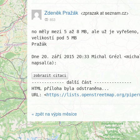
Zdeněk Pražák
<zprazak at seznam.cz>
853
no měly mezi 5 až 8 MB, ale už je vyřešeno, 
velikostí pod 5 MB

Pražák

Dne 20. září 2015 20:33 Michal Grézl <micha
napsal(a):

zobrazit citaci
------------- další část ---------------

HTML příloha byla odstraněna...

URL: <
https://lists.openstreetmap.org/piper
« zpět na výpis měsíce