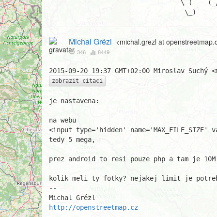
                                  \ (    (_/

                                   \_)
Michal Grézl
<michal.grezl at openstreetmap.
346
8449
zobrazit citaci
je nastavena:

na webu

<input type='hidden' name='MAX_FILE_SIZE' va
tedy 5 mega,

prez android to resi pouze php a tam je 10M.
kolik meli ty fotky? nejakej limit je potre
-- 

http://openstreetmap.cz