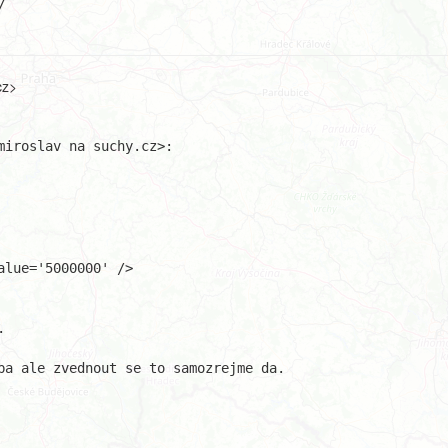
cz>
lue='5000000' />



ba ale zvednout se to samozrejme da.
