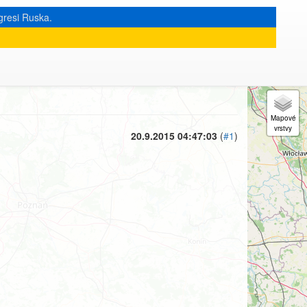
gresi Ruska.
« zpět na výpis měsíce
|
20.9.2015 04:47:03
(
#1
)