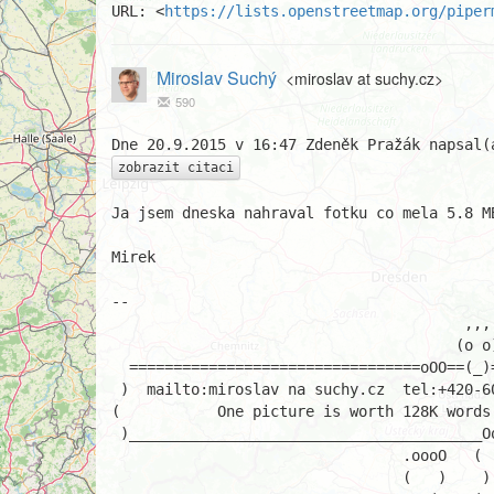
URL: <
https://lists.openstreetmap.org/piper
Miroslav Suchý
<miroslav at suchy.cz>
590
zobrazit citaci
Ja jsem dneska nahraval fotku co mela 5.8 MB
Mirek

-- 

                                        ,,,

                                       (o o)

  =================================oOO==(_)==OOo===========

 )  mailto:miroslav na suchy.cz  tel:+420-603-775737

(           One picture is worth 128K words.
 )________________________________________Oooo.____________

                                 .oooO   (   )

                                 (   )    ) /
