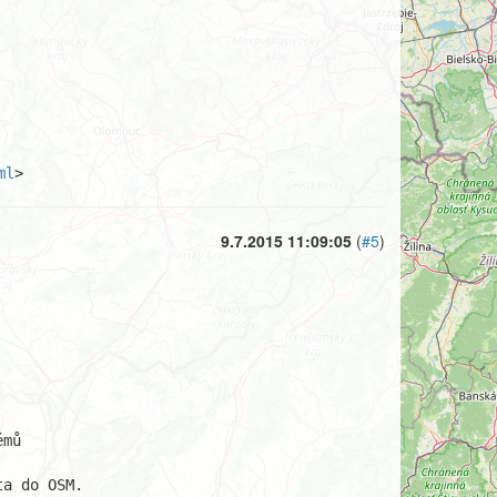
ml
>
9.7.2015 11:09:05
(
#5
)
mů

a do OSM.
