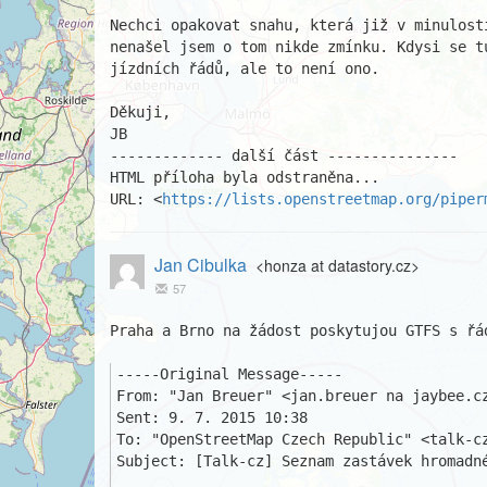
Nechci opakovat snahu, která již v minulost
nenašel jsem o tom nikde zmínku. Kdysi se tu
jízdních řádů, ale to není ono.

Děkuji,

JB

------------- další část ---------------

HTML příloha byla odstraněna...

URL: <
https://lists.openstreetmap.org/piper
Jan Cibulka
<honza at datastory.cz>
57
Praha a Brno na žádost poskytujou GTFS s řá
-----Original Message-----

From: "Jan Breuer" <jan.breuer na jaybee.cz
Sent: ‎9. ‎7. ‎2015 10:38

To: "OpenStreetMap Czech Republic" <talk-cz
Subject: [Talk-cz] Seznam zastávek hromadné