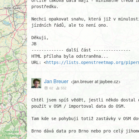
Určitě taková data mají - minimálně třeba I
prostředku.

Nechci opakovat snahu, která již v minulost
jízdních řádů, ale to není ono.

Děkuji,

JB

------------- další část ---------------

HTML příloha byla odstraněna...

URL: <
https://lists.openstreetmap.org/piper
Jan Breuer
<jan.breuer at jaybee.cz>
62
552
Chtěl jsem spíš vědět, jestli někdo dostal d
použít v OSM / importoval data do OSM.

Tam kde se pohybuji totiž zastávky v OSM dos
Brno dává data pro Brno nebo pro celý jihomo