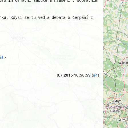
ro informační tabule a hlášení v dopravním 
ku. Kdysi se tu vedla debata o čerpání z 
ml
>
9.7.2015 10:58:59
(
#4
)