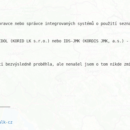
pravce nebo správce integrovaných systémů o použití sezna
IDOL (KORID LK s.r.o.) nebo IDS-JMK (KORDIS JMK, a.s.) - 
ti bezvýsledně proběhla, ale nenašel jsem o tom nikde zmí
____

alk-cz