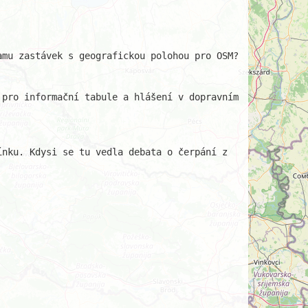
mu zastávek s geografickou polohou pro OSM?

pro informační tabule a hlášení v dopravním 
nku. Kdysi se tu vedla debata o čerpání z 