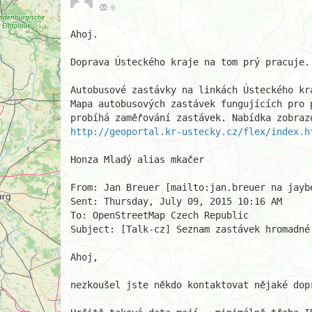
9
Ahoj.

Doprava Ústeckého kraje na tom prý pracuje.
Autobusové zastávky na linkách Ústeckého kr
Mapa autobusových zastávek fungujících pro 
http://geoportal.kr-ustecky.cz/flex/index.h
Honza Mladý alias mkačer

From: Jan Breuer [mailto:jan.breuer na jaybe
Sent: Thursday, July 09, 2015 10:16 AM

To: OpenStreetMap Czech Republic

Subject: [Talk-cz] Seznam zastávek hromadné
Ahoj,

nezkoušel jste někdo kontaktovat nějaké dop