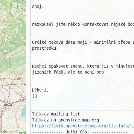
Ahoj,

nezkoušel jste někdo kontaktovat nějaké do
Určitě taková data mají - minimálně třeba 
prostředku.

Nechci opakovat snahu, která již v minulos
jízdních řádů, ale to není ono.

Děkuji,

JB

___________________________________________
Talk-cz mailing list

https://lists.openstreetmap.org/listinfo/t
------------- další část ---------------
