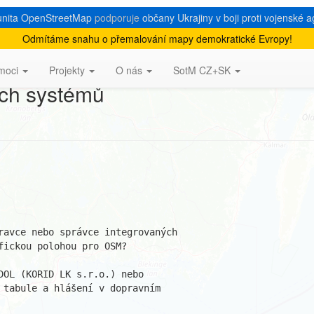
nita OpenStreetMap
podporuje
občany Ukrajiny v boji proti vojenské a
Odmítáme snahu o přemalování mapy demokratické Evropy!
ek hromadné dopravy od dopravců
moci
Projekty
O nás
SotM CZ+SK
ých systémů
ravce nebo správce integrovaných

ickou polohou pro OSM?

OL (KORID LK s.r.o.) nebo

 tabule a hlášení v dopravním
