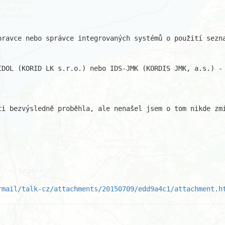
pravce nebo správce integrovaných systémů o použití sezna
IDOL (KORID LK s.r.o.) nebo IDS-JMK (KORDIS JMK, a.s.) - 
ti bezvýsledně proběhla, ale nenašel jsem o tom nikde zmí
rmail/talk-cz/attachments/20150709/edd9a4c1/attachment.h