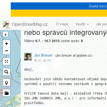
Česká komu
[Talk-cz] Seznam zastáv
OpenStreetMap.cz
O mapě
Využití
Jak po
nebo správců integrovan
8
Vlákno
9.7. - 16.7.2015
, počet zpráv:
8
+
−
Jan Breuer
<jan.breuer at jaybee.cz>
62
552
Ahoj,

nezkoušel jste někdo kontaktovat nějaké dop
systémů o použití seznamu zastávek s geograf
Určitě taková data mají - minimálně třeba ID
IDS-JMK (KORDIS JMK, a.s.) - pro informační
prostředku.
