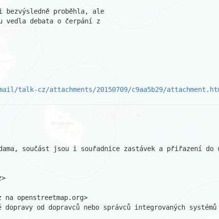
i bezvýsledně proběhla, ale

 vedla debata o čerpání z

mail/talk-cz/attachments/20150709/c9aa5b29/attachment.ht
dama, součást jsou i souřadnice zastávek a přiřazení do u
>

 na openstreetmap.org>

 dopravy od dopravců nebo správců integrovaných systémů
