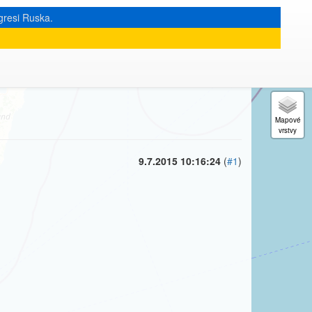
gresi Ruska.
« zpět na výpis měsíce
|
9.7.2015 10:16:24
(
#1
)