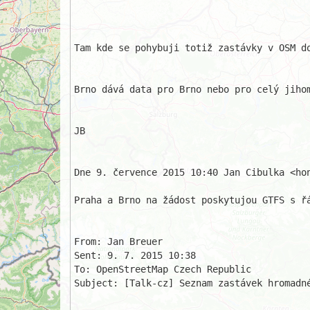
Tam kde se pohybuji totiž zastávky v OSM do
Brno dává data pro Brno nebo pro celý jihom
JB

Dne 9. července 2015 10:40 Jan Cibulka <hon
Praha a Brno na žádost poskytujou GTFS s řá
From: Jan Breuer

Sent: ‎9. ‎7. ‎2015 10:38

To: OpenStreetMap Czech Republic

Subject: [Talk-cz] Seznam zastávek hromadné