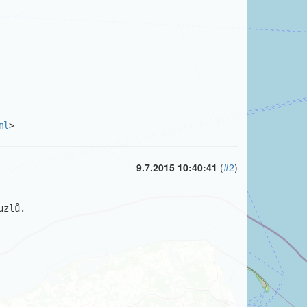
ml
>
9.7.2015 10:40:41
(
#2
)
zlů.
