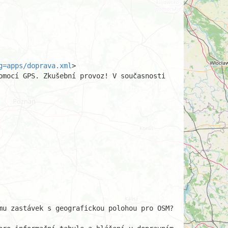
g=apps/doprava.xml
>

mocí GPS. Zkušební provoz! V současnosti 
u zastávek s geografickou polohou pro OSM?
