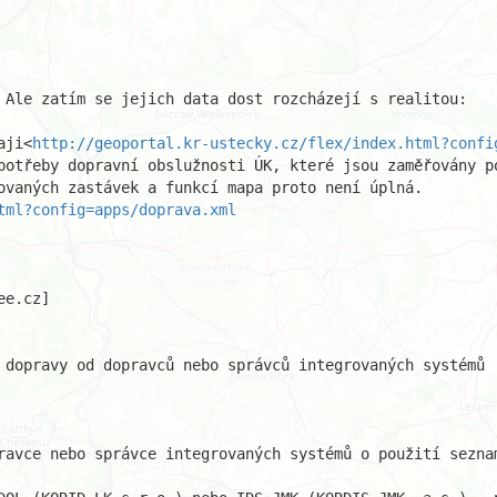
 Ale zatím se jejich data dost rozcházejí s realitou:

aji<
http://geoportal.kr-ustecky.cz/flex/index.html?confi
potřeby dopravní obslužnosti ÚK, které jsou zaměřovány po
tml?config=apps/doprava.xml
e.cz]

 dopravy od dopravců nebo správců integrovaných systémů

ravce nebo správce integrovaných systémů o použití seznam