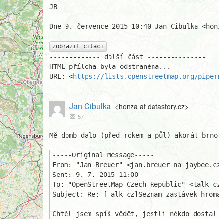
JB

Dne 9. července 2015 10:40 Jan Cibulka <hon
zobrazit citaci
------------- další část ---------------

HTML příloha byla odstraněna...

URL: <
https://lists.openstreetmap.org/piper
Jan Cibulka
<honza at datastory.cz>
57
Mě dpmb dalo (před rokem a půl) akorát brno
-----Original Message-----

From: "Jan Breuer" <jan.breuer na jaybee.cz
Sent: ‎9. ‎7. ‎2015 11:00

To: "OpenStreetMap Czech Republic" <talk-cz
Subject: Re: [Talk-cz]Seznam zastávek hroma
Chtěl jsem spíš vědět, jestli někdo dostal 