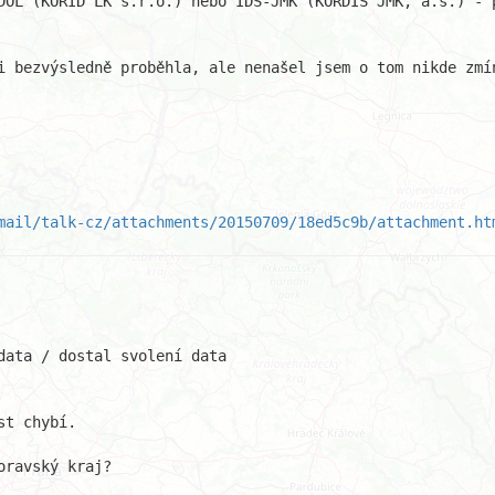
DOL (KORID LK s.r.o.) nebo IDS-JMK (KORDIS JMK, a.s.) - p
i bezvýsledně proběhla, ale nenašel jsem o tom nikde zmín
mail/talk-cz/attachments/20150709/18ed5c9b/attachment.ht
ata / dostal svolení data

t chybí.

ravský kraj?
