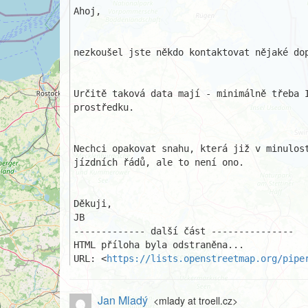
Ahoj,

nezkoušel jste někdo kontaktovat nějaké do
Určitě taková data mají - minimálně třeba 
prostředku.

Nechci opakovat snahu, která již v minulos
jízdních řádů, ale to není ono.

Děkuji,

JB

------------- další část ---------------

HTML příloha byla odstraněna...

URL: <
https://lists.openstreetmap.org/pipe
Jan Mladý
<mlady at troell.cz>