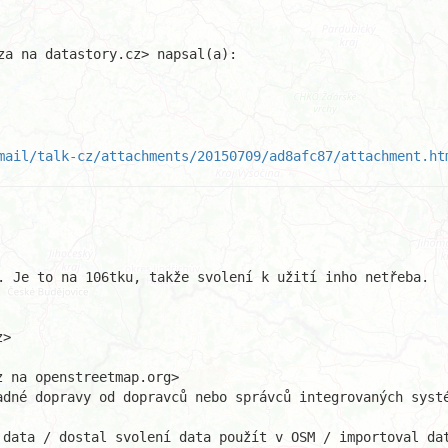
za na datastory.cz> napsal(a):

mail/talk-cz/attachments/20150709/ad8afc87/attachment.ht
. Je to na 106tku, takže svolení k užití inho netřeba.

>

 na openstreetmap.org>

dné dopravy od dopravců nebo správců integrovaných systé
data / dostal svolení data použít v OSM / importoval dat