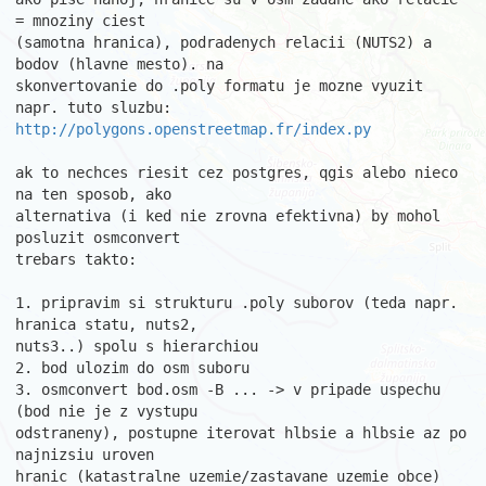
= mnoziny ciest

(samotna hranica), podradenych relacii (NUTS2) a 
bodov (hlavne mesto). na

skonvertovanie do .poly formatu je mozne vyuzit 
http://polygons.openstreetmap.fr/index.py
ak to nechces riesit cez postgres, qgis alebo nieco 
na ten sposob, ako

alternativa (i ked nie zrovna efektivna) by mohol 
posluzit osmconvert

trebars takto:

1. pripravim si strukturu .poly suborov (teda napr. 
hranica statu, nuts2,

nuts3..) spolu s hierarchiou

2. bod ulozim do osm suboru

3. osmconvert bod.osm -B ... -> v pripade uspechu 
(bod nie je z vystupu

odstraneny), postupne iterovat hlbsie a hlbsie az po 
najnizsiu uroven

hranic (katastralne uzemie/zastavane uzemie obce)
