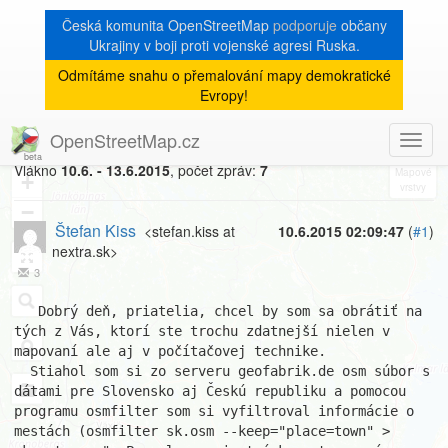
Česká komunita OpenStreetMap
podporuje
občany
Ukrajiny v boji proti vojenské agresi Ruska.
Odmítáme snahu o přemalování mapy demokratické
[Talk-cz]
« zpět na výpis měsíce
|
Evropy!
Čítanie XML súboru
OpenStreetMap.cz
Toggl
8
navig
Vlákno
10.6. - 13.6.2015
, počet zpráv:
7
+
−
Štefan Kiss
<stefan.kiss at
10.6.2015 02:09:47
(
#1
)
nextra.sk>
3
   Dobrý deň, priatelia, chcel by som sa obrátiť na 
tých z Vás, ktorí ste trochu zdatnejší nielen v 
mapovaní ale aj v počítačovej technike. 

  Stiahol som si zo serveru geofabrik.de osm súbor s 
dátami pre Slovensko aj Českú republiku a pomocou 
programu osmfilter som si vyfiltroval informácie o 
mestách (osmfilter sk.osm --keep="place=town" > 