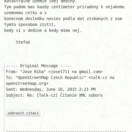
katastralne uzemie inej dediny. 

Tym padom mas kazdy centimeter priradeny k nejakemu 
uzemnemu celku a v 

konecnom dosledku nevies podla dat ziskanych z osm 
tymto sposobom zistit, 

kedy si v dedine a kedy mimo nej.

     Stefan

----- Original Message ----- 

From: "Jose Riha" <jose1711 na gmail.com>

To: "OpenStreetMap Czech Republic" <talk-cz na 
openstreetmap.org>

Sent: Wednesday, June 10, 2015 2:23 PM

Subject: Re: [Talk-cz] Čítanie XML súboru

zobrazit citaci
---------------------------------------------------