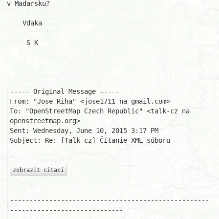
v Madarsku?

    Vdaka

     S K

----- Original Message ----- 

From: "Jose Riha" <jose1711 na gmail.com>

To: "OpenStreetMap Czech Republic" <talk-cz na 
openstreetmap.org>

Sent: Wednesday, June 10, 2015 3:17 PM

Subject: Re: [Talk-cz] Čítanie XML súboru

zobrazit citaci
---------------------------------------------------
-----------------------------
