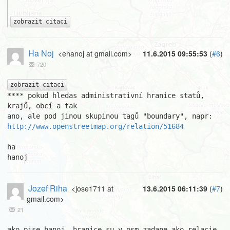
zobrazit citaci
Ha Noj
<ehanoj at gmail.com>
11.6.2015 09:55:53
(
#6
)
720
zobrazit citaci
**** pokud hledas administrativní hranice statů, 
krajů, obcí a tak

http://www.openstreetmap.org/relation/51684
ha

hanoj
Jozef Riha
<jose1711 at
13.6.2015 06:11:39
(
#7
)
gmail.com>
21
ako pise hanoj, hranice su v osm zadane ako relacie 