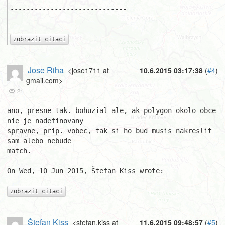
-----------------------------

zobrazit citaci
Jose Riha
<jose1711 at
10.6.2015 03:17:38
(
#4
)
gmail.com>
21
ano, presne tak. bohuzial ale, ak polygon okolo obce 
nie je nadefinovany 

spravne, prip. vobec, tak si ho bud musis nakreslit 
sam alebo nebude 

match.

On Wed, 10 Jun 2015, Štefan Kiss wrote:

zobrazit citaci
Štefan Kiss
<stefan.kiss at
11.6.2015 09:48:57
(
#5
)