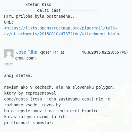
         Štefan Kiss

------------- další část ---------------

HTML příloha byla odstraněna...

URL: 
<
https://lists.openstreetmap.org/pipermail/talk-
cz/attachments/20150610/47872fde/attachment.html
>
Jose Riha
<jose1711 at
10.6.2015 02:23:55
(
#2
)
gmail.com>
21
ahoj stefan,

neviem ako v cechach, ale na slovensku polygon, 
ktory by reprezentoval 

obec/mesto (resp. jeho zastavanu cast) nie je 
rozhodne vsade. mozno by 

bolo lepsie pouzit na tento ucel hranice 
katastralnych uzemi (a ich 

prislusnost k mestu).
