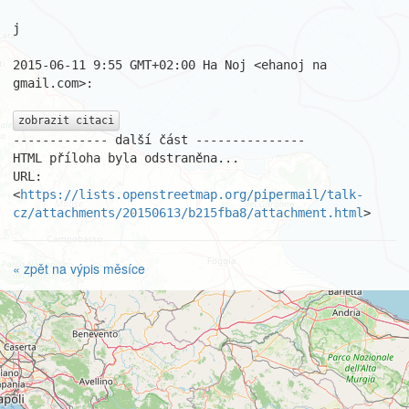
j

2015-06-11 9:55 GMT+02:00 Ha Noj <ehanoj na 
gmail.com>:

zobrazit citaci
------------- další část ---------------

HTML příloha byla odstraněna...

URL: 
<
https://lists.openstreetmap.org/pipermail/talk-
cz/attachments/20150613/b215fba8/attachment.html
>
« zpět na výpis měsíce