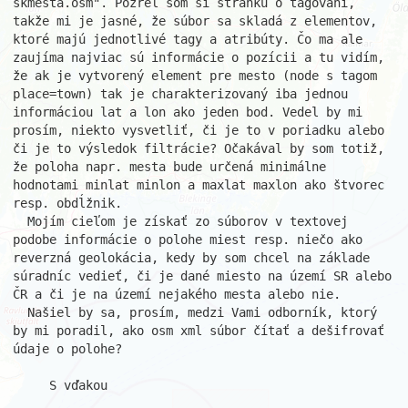
skmesta.osm". Pozrel som si stránku o tagovaní, 
takže mi je jasné, že súbor sa skladá z elementov, 
ktoré majú jednotlivé tagy a atribúty. Čo ma ale 
zaujíma najviac sú informácie o pozícii a tu vidím, 
že ak je vytvorený element pre mesto (node s tagom 
place=town) tak je charakterizovaný iba jednou 
informáciou lat a lon ako jeden bod. Vedel by mi 
prosím, niekto vysvetliť, či je to v poriadku alebo 
či je to výsledok filtrácie? Očakával by som totiž, 
že poloha napr. mesta bude určená minimálne 
hodnotami minlat minlon a maxlat maxlon ako štvorec 
resp. obdĺžnik. 

  Mojím cieľom je získať zo súborov v textovej 
podobe informácie o polohe miest resp. niečo ako 
reverzná geolokácia, kedy by som chcel na základe 
súradníc vedieť, či je dané miesto na území SR alebo 
ČR a či je na území nejakého mesta alebo nie.

  Našiel by sa, prosím, medzi Vami odborník, ktorý 
by mi poradil, ako osm xml súbor čítať a dešifrovať 
údaje o polohe?

     S vďakou
