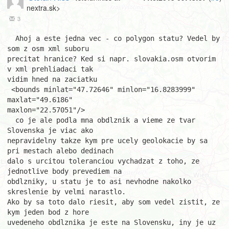
nextra.sk>
3
  Ahoj a este jedna vec - co polygon statu? Vedel by 
som z osm xml suboru

precitat hranice? Ked si napr. slovakia.osm otvorim 
v xml prehliadaci tak

vidim hned na zaciatku

 <bounds minlat="47.72646" minlon="16.8283999" 
maxlat="49.6186" 

maxlon="22.57051"/>

  co je ale podla mna obdlznik a vieme ze tvar 
Slovenska je viac ako 

nepravidelny takze kym pre ucely geolokacie by sa 
pri mestach alebo dedinach 

dalo s urcitou toleranciou vychadzat z toho, ze 
jednotlive body prevediem na 

obdlzniky, u statu je to asi nevhodne nakolko 
skreslenie by velmi narastlo. 

Ako by sa toto dalo riesit, aby som vedel zistit, ze 
kym jeden bod z hore 

uvedeneho obdlznika je este na Slovensku, iny je uz 