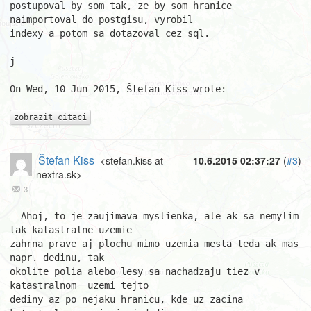
postupoval by som tak, ze by som hranice 
naimportoval do postgisu, vyrobil 

indexy a potom sa dotazoval cez sql.

j

On Wed, 10 Jun 2015, Štefan Kiss wrote:

zobrazit citaci
Štefan Kiss
<stefan.kiss at
10.6.2015 02:37:27
(
#3
)
nextra.sk>
3
  Ahoj, to je zaujimava myslienka, ale ak sa nemylim 
tak katastralne uzemie 

zahrna prave aj plochu mimo uzemia mesta teda ak mas 
napr. dedinu, tak 

okolite polia alebo lesy sa nachadzaju tiez v 
katastralnom  uzemi tejto 

dediny az po nejaku hranicu, kde uz zacina 