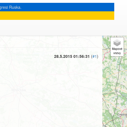
gresi Ruska.
« zpět na výpis měsíce
|
28.5.2015 01:56:31
(
#1
)