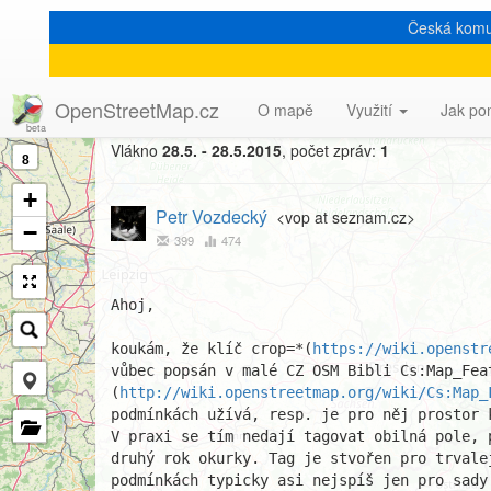
Česká komu
[Talk-cz] crop=*
OpenStreetMap.cz
O mapě
Využití
Jak po
Vlákno
28.5. - 28.5.2015
, počet zpráv:
1
8
+
Petr Vozdecký
<vop at seznam.cz>
−
399
474
Ahoj,

koukám, že klíč crop=*(
https://wiki.openstr
vůbec popsán v malé CZ OSM Bibli Cs:Map_Feat
(
http://wiki.openstreetmap.org/wiki/Cs:Map_
podmínkách užívá, resp. je pro něj prostor k
V praxi se tím nedají tagovat obilná pole, 
druhý rok okurky. Tag je stvořen pro trvalej
podmínkách typicky asi nejspíš jen pro sady 