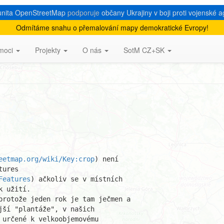
nita OpenStreetMap
podporuje
občany Ukrajiny v boji proti vojenské a
Odmítáme snahu o přemalování mapy demokratické Evropy!
moci
Projekty
O nás
SotM CZ+SK
eetmap.org/wiki/Key:crop
) není 

ures

Features
) ačkoliv se v místních 

 užití.

protože jeden rok je tam ječmen a

ší "plantáže", v našich 

určené k velkoobjemovému 
