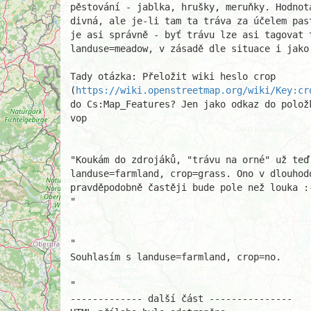
pěstování - jablka, hrušky, meruňky. Hodnot
divná, ale je-li tam ta tráva za účelem pas
je asi správně - byť trávu lze asi tagovat 
landuse=meadow, v zásadě dle situace i jako 
Tady otázka: Přeložit wiki heslo crop

(
https://wiki.openstreetmap.org/wiki/Key:cr
do Cs:Map_Features? Jen jako odkaz do položk
vop

"Koukám do zdrojáků, "trávu na orné" už teď 
landuse=farmland, crop=grass. Ono v dlouhodo
pravděpodobně častěji bude pole než louka :-
"

"

Souhlasím s landuse=farmland, crop=no.

"

------------- další část ---------------
