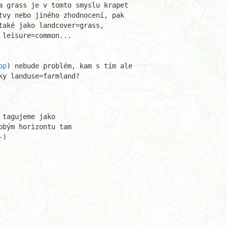
a grass je v tomto smyslu krapet 

tvy nebo jiného zhodnocení, pak 

také jako landcover=grass, 

leisure=common...

op
) nebude problém, kam s tím ale

y landuse=farmland? 

tagujeme jako 

bým horizontu tam 

)
