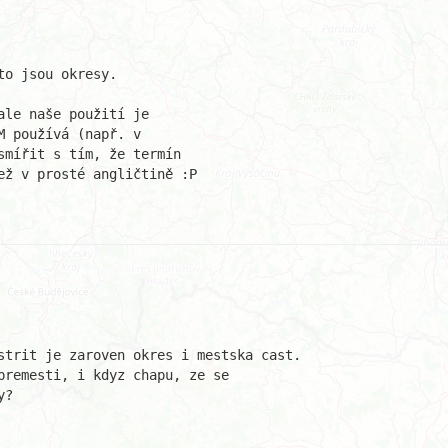
o jsou okresy.

le naše použití je

 používá (např. v

mířit s tím, že termín

ž v prosté angličtině :P

strit je zaroven okres i mestska cast.

premesti, i kdyz chapu, ze se 

?
