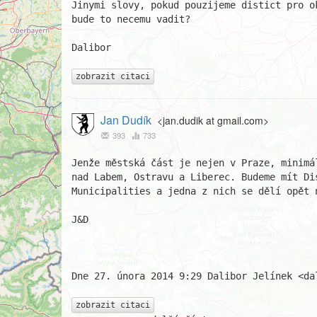
Jinymi slovy, pokud pouzijeme distict pro o
bude to necemu vadit?

Dalibor

zobrazit citaci
Jan Dudík
<jan.dudik at gmail.com>
393
733
Jenže městská část je nejen v Praze, minimá
nad Labem, Ostravu a Liberec. Budeme mít Di
Municipalities a jedna z nich se dělí opět n
J&D

Dne 27. února 2014 9:29 Dalibor Jelínek <da
zobrazit citaci