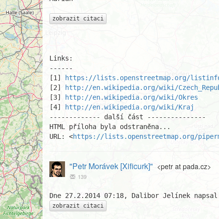
zobrazit citaci
Links:

------

[1] 
https://lists.openstreetmap.org/listinf
[2] 
http://en.wikipedia.org/wiki/Czech_Repu
[3] 
http://en.wikipedia.org/wiki/Okres
[4] 
http://en.wikipedia.org/wiki/Kraj
------------- další část ---------------

HTML příloha byla odstraněna...

URL: <
https://lists.openstreetmap.org/piper
"Petr Morávek [Xificurk]"
<petr at pada.cz>
139
zobrazit citaci