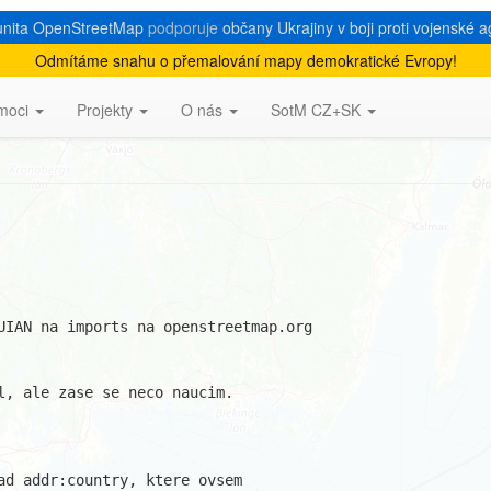
nita OpenStreetMap
podporuje
občany Ukrajiny v boji proti vojenské a
Odmítáme snahu o přemalování mapy demokratické Evropy!
import RUIAN
moci
Projekty
O nás
SotM CZ+SK
UIAN na imports na openstreetmap.org

l, ale zase se neco naucim.

ad addr:country, ktere ovsem
