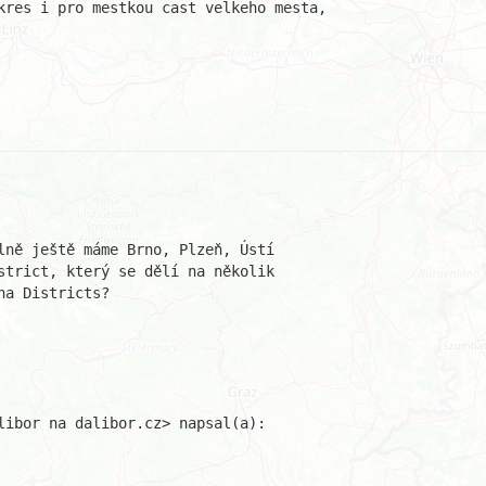
kres i pro mestkou cast velkeho mesta,

lně ještě máme Brno, Plzeň, Ústí

strict, který se dělí na několik

a Districts?

libor na dalibor.cz> napsal(a):
