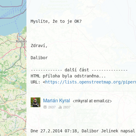
Myslíte, že to je OK?

Zdraví,

Dalibor

------------- další část ---------------

HTML příloha byla odstraněna...

URL: <
https://lists.openstreetmap.org/piper
Marián Kyral
<mkyral at email.cz>
2637
2837
Dne 27.2.2014 07:18, Dalibor Jelínek napsal: