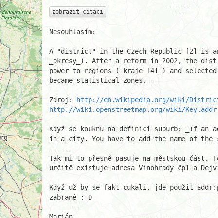
zobrazit citaci
Nesouhlasím: 

A "district" in the Czech Republic [2] is an
_okresy_). After a reform in 2002, the distr
power to regions (_kraje [4]_) and selected
became statistical zones. 

Zdroj: 
http://en.wikipedia.org/wiki/Distric
http://wiki.openstreetmap.org/wiki/Key:addr
Když se kouknu na definici suburb: _If an a
in a city. You have to add the name of the s
Tak mi to přesně pasuje na městskou část. Tě
určitě existuje adresa Vinohrady čp1 a Dejvi
Když už by se fakt cukali, jde použít addr:p
zabrané :-D 

Marián 
