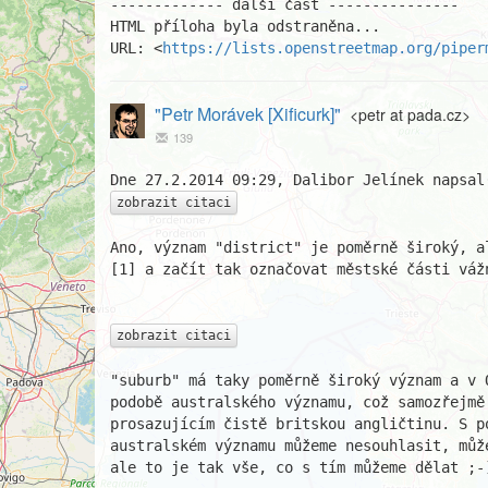
------------- další část ---------------

HTML příloha byla odstraněna...

URL: <
https://lists.openstreetmap.org/piper
"Petr Morávek [Xificurk]"
<petr at pada.cz>
139
zobrazit citaci
Ano, význam "district" je poměrně široký, a
[1] a začít tak označovat městské části vážn
zobrazit citaci
"suburb" má taky poměrně široký význam a v 
podobě australského významu, což samozřejmě 
prosazujícím čistě britskou angličtinu. S po
australském významu můžeme nesouhlasit, můž
ale to je tak vše, co s tím můžeme dělat ;-)