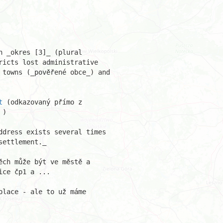
 _okres [3]_ (plural

icts lost administrative

 towns (_pověřené obce_) and

t
 ) 

ddress exists several times

ettlement._ 

ch může být ve městě a

ce čp1 a ... 

lace - ale to už máme
