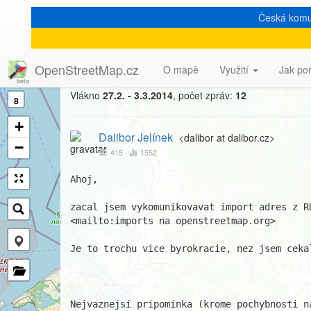
Česká komu
[Talk-cz] CzechAddress 
OpenStreetMap.cz
O mapě
Využití
Jak po
Vlákno
27.2. - 3.3.2014
, počet zpráv:
12
8
+
Dalibor Jelínek
<dalibor at dalibor.cz>
−
415
1552
Ahoj,

zacal jsem vykomunikovavat import adres z R
<mailto:imports na openstreetmap.org> 

Je to trochu vice byrokracie, nez jsem ceka
Nejvaznejsi pripominka (krome pochybnosti n