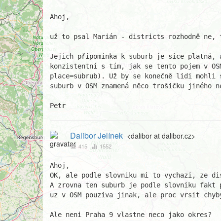
Ahoj,

už to psal Marián - districts rozhodně ne, t
Jejich připomínka k suburb je sice platná, a
konzistentní s tím, jak se tento pojem v OSM
place=subrub). Už by se konečně lidi mohli s
suburb v OSM znamená něco trošičku jiného ne
Petr
Dalibor Jelínek
<dalibor at dalibor.cz>
415
1552
Ahoj,

OK, ale podle slovniku mi to vychazi, ze di
A zrovna ten suburb je podle slovniku fakt 
uz v OSM pouziva jinak, ale proc vrsit chyby
Ale neni Praha 9 vlastne neco jako okres?
