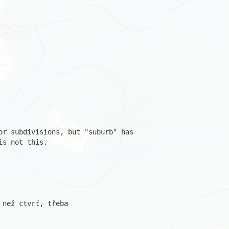
or subdivisions, but "suburb" has

s not this.

než ctvrť, třeba
