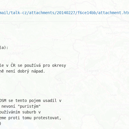
mail/talk-cz/attachments/20140227/f6ce14bb/attachment.ht
le v ČR se používá pro okresy

ě není dobrý nápad.

OSM se tento pojem usadil v

nevoní "puristým"

užíváním suburb v

eme proti tomu protestovat,


