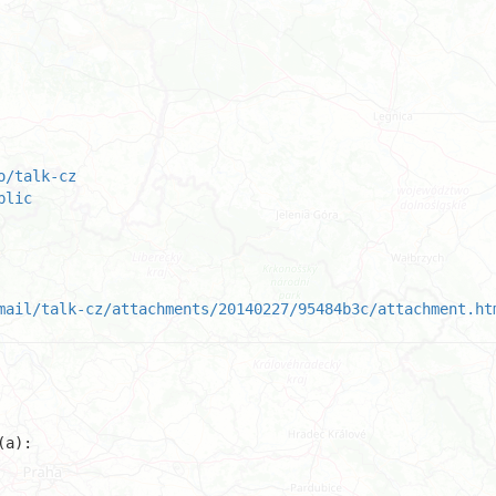
o/talk-cz
blic
mail/talk-cz/attachments/20140227/95484b3c/attachment.ht