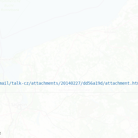
mail/talk-cz/attachments/20140227/dd56a19d/attachment.ht
 
