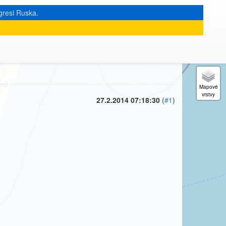
gresi Ruska.
« zpět na výpis měsíce
|
27.2.2014 07:18:30
(
#1
)