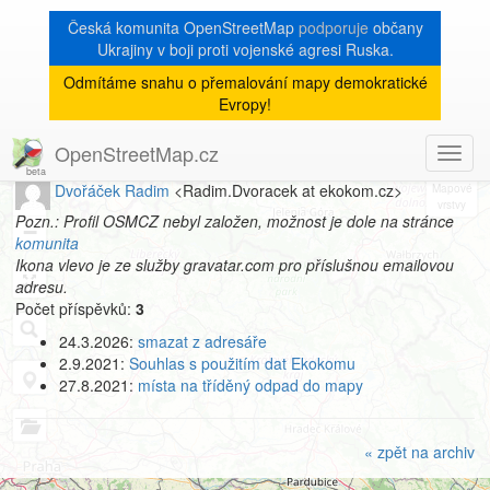
Česká komunita OpenStreetMap
podporuje
občany
Ukrajiny v boji proti vojenské agresi Ruska.
Odmítáme snahu o přemalování mapy demokratické
[Talk-cz]
« zpět na archiv
|
Evropy!
Profil autora
OpenStreetMap.cz
Toggl
8
navig
Dvořáček Radim
<Radim.Dvoracek at ekokom.cz>
+
Pozn.: Profil OSMCZ nebyl založen, možnost je dole na stránce
−
komunita
Ikona vlevo je ze služby gravatar.com pro příslušnou emailovou
adresu.
Počet příspěvků:
3
24.3.2026:
smazat z adresáře
2.9.2021:
Souhlas s použitím dat Ekokomu
27.8.2021:
místa na tříděný odpad do mapy
« zpět na archiv