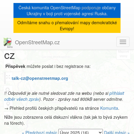
Česká komunita OpenStreetMap
podporuje
občany
Ukrajiny v boji proti vojenské agresi Ruska.
Odmítáme snahu o přemalování mapy demokratické
Archiv
Evropy!
mailové konference talk-
OpenStreetMap.cz
Toggl
8
navig
cz
+
−
Přispěvek
můžete poslat i bez registrace na:
talk-cz@openstreetmap.org
!! Odpovědi je ale nutné sledovat zde na webu (nebo si
přihlásit
odběr všech zpráv
). Pozor - zprávy nad 800kB server odmítne.
→ Přehled profilů českých přispěvatelů na stránce
Komunita
.
Níže jsou zobrazena celá diskuzní vlákna (tak jak to bývá zvykem
na fórech).
« Předchozí měsíc
Další měsíc »