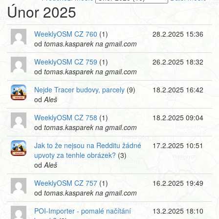
Únor 2025
WeeklyOSM CZ 760
(1)
28.2.2025 15:36
od
tomas.kasparek na gmail.com
WeeklyOSM CZ 759
(1)
26.2.2025 18:32
od
tomas.kasparek na gmail.com
Nejde Tracer budovy, parcely
(9)
18.2.2025 16:42
od
Aleš
WeeklyOSM CZ 758
(1)
18.2.2025 09:04
od
tomas.kasparek na gmail.com
Jak to že nejsou na Redditu žádné
17.2.2025 10:51
upvoty za tenhle obrázek?
(3)
od
Aleš
WeeklyOSM CZ 757
(1)
16.2.2025 19:49
od
tomas.kasparek na gmail.com
POI-Importer - pomalé načítání
13.2.2025 18:10