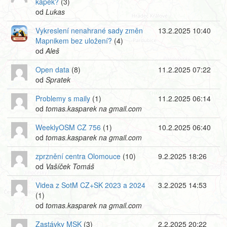
kapek?
(3)
od
Lukas
Vykreslení nenahrané sady změn
13.2.2025 10:40
Mapnikem bez uložení?
(4)
od
Aleš
Open data
(8)
11.2.2025 07:22
od
Spratek
Problemy s maily
(1)
11.2.2025 06:14
od
tomas.kasparek na gmail.com
WeeklyOSM CZ 756
(1)
10.2.2025 06:40
od
tomas.kasparek na gmail.com
zprznění centra Olomouce
(10)
9.2.2025 18:26
od
Vašíček Tomáš
Videa z SotM CZ+SK 2023 a 2024
3.2.2025 14:53
(1)
od
tomas.kasparek na gmail.com
Zastávky MSK
(3)
2.2.2025 20:22