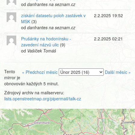
od
danfrantes na seznam.cz
získání datasetu poloh zastávek v
2.2.2025 19:52
MSK
(3)
od
danfrantes na seznam.cz
Prušánky na hodonínsku -
2.2.2025 02:21
zavedení názvů ulic
(9)
od
Vašíček Tomáš
Tento
« Předchozí měsíc
Další měsíc »
mirror je
obnovován každých 5 minut.
Zdrojový archiv na mailserveru:
lists.openstreetmap.org/pipermail/talk-cz