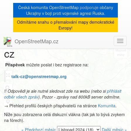
Česká komunita OpenStreetMap
podporuje
občany
Ukrajiny v boji proti vojenské agresi Ruska.
Odmítáme snahu o přemalování mapy demokratické
Archiv
Evropy!
mailové konference talk-
OpenStreetMap.cz
Toggl
8
navig
cz
+
−
Přispěvek
můžete poslat i bez registrace na:
talk-cz@openstreetmap.org
!! Odpovědi je ale nutné sledovat zde na webu (nebo si
přihlásit
odběr všech zpráv
). Pozor - zprávy nad 800kB server odmítne.
→ Přehled profilů českých přispěvatelů na stránce
Komunita
.
Níže jsou zobrazena celá diskuzní vlákna (tak jak to bývá zvykem
na fórech).
« Předchozí měsíc
Další měsíc »