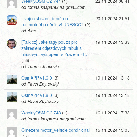
WeeklyOSM CZ 744
(1)
22.11.2024 08:41
od
tomas.kasparek na gmail.com
Dvojí číslování domů do
20.11.2024 21:51
nehmotného dědictví UNESCO?
(2)
od
Aleš
[Talk-cz] Jake tagy pouzit pro
19.11.2024 13:33
zakresleni odjezdovych tabulí s
hlasovym vystupem v Praze a PID
(15)
od
Tomas Jancovic
OsmAPP v1.6.0
(3)
19.11.2024 13:18
od
Pavel Zbytovský
OsmAPP v1.6.0
(3)
19.11.2024 13:18
od
Pavel Zbytovský
WeeklyOSM CZ 743
(1)
16.11.2024 17:33
od
tomas.kasparek na gmail.com
Omezení motor_vehicle:conditional
15.11.2024 15:05
(1)