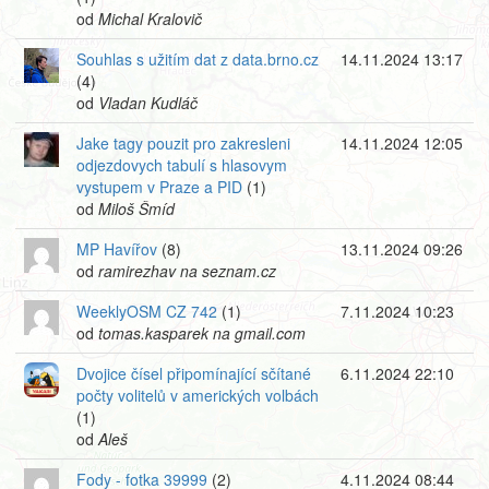
od
Michal Kralovič
Souhlas s užitím dat z data.brno.cz
14.11.2024 13:17
(4)
od
Vladan Kudláč
Jake tagy pouzit pro zakresleni
14.11.2024 12:05
odjezdovych tabulí s hlasovym
vystupem v Praze a PID
(1)
od
Miloš Šmíd
MP Havířov
(8)
13.11.2024 09:26
od
ramirezhav na seznam.cz
WeeklyOSM CZ 742
(1)
7.11.2024 10:23
od
tomas.kasparek na gmail.com
Dvojice čísel připomínající sčítané
6.11.2024 22:10
počty volitelů v amerických volbách
(1)
od
Aleš
Fody - fotka 39999
(2)
4.11.2024 08:44