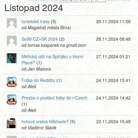
Listopad 2024
turistické trasy
(5)
29.11.2024 11:58
od
Magistrát města Brna)
SotM CZ+SK 2024
(2)
28.11.2024 08:48
od
tomas.kasparek na gmail.com
Měřická věž na Špičáku u Horní
27.11.2024 01:21
Plané?
(1)
od
Jan Macura
Fotka do Redditu
(1)
24.11.2024 15:41
od
Aleš
Prosba o poslání fotky do r/Czech
24.11.2024 14:42
(1)
od
Aleš
hotová vrstva hillshade?
(5)
22.11.2024 15:48
od
Vladimír Slávik