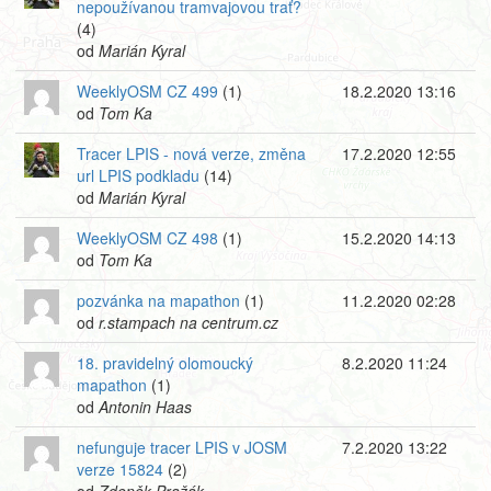
nepoužívanou tramvajovou trať?
(4)
od
Marián Kyral
WeeklyOSM CZ 499
(1)
18.2.2020 13:16
od
Tom Ka
Tracer LPIS - nová verze, změna
17.2.2020 12:55
url LPIS podkladu
(14)
od
Marián Kyral
WeeklyOSM CZ 498
(1)
15.2.2020 14:13
od
Tom Ka
pozvánka na mapathon
(1)
11.2.2020 02:28
od
r.stampach na centrum.cz
18. pravidelný olomoucký
8.2.2020 11:24
mapathon
(1)
od
Antonin Haas
nefunguje tracer LPIS v JOSM
7.2.2020 13:22
verze 15824
(2)