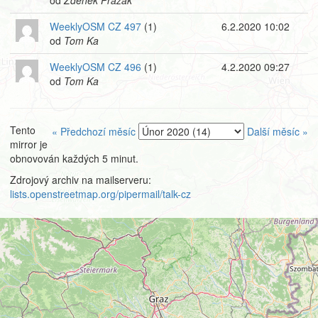
od
Zdeněk Pražák
WeeklyOSM CZ 497
(1)
6.2.2020 10:02
od
Tom Ka
WeeklyOSM CZ 496
(1)
4.2.2020 09:27
od
Tom Ka
Tento
« Předchozí měsíc
Další měsíc »
mirror je
obnovován každých 5 minut.
Zdrojový archiv na mailserveru:
lists.openstreetmap.org/pipermail/talk-cz