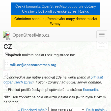
Česká komunita OpenStreetMap
podporuje
občany
Ukrajiny v boji proti vojenské agresi Ruska.
Odmítáme snahu o přemalování mapy demokratické
Archiv
Evropy!
mailové konference talk-
OpenStreetMap.cz
Toggl
8
navig
cz
+
−
Přispěvek
můžete poslat i bez registrace na:
talk-cz@openstreetmap.org
!! Odpovědi je ale nutné sledovat zde na webu (nebo si
přihlásit
odběr všech zpráv
). Pozor - zprávy nad 800kB server odmítne.
→ Přehled profilů českých přispěvatelů na stránce
Komunita
.
Níže jsou zobrazena celá diskuzní vlákna (tak jak to bývá zvykem
na fórech).
« Předchozí měsíc
Další měsíc »