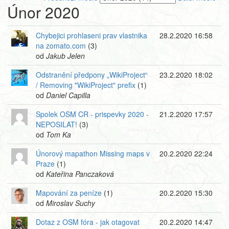
Únor 2020
Chybejici prohlaseni prav vlastnika
28.2.2020 16:58
na zomato.com
(3)
od
Jakub Jelen
Odstranění předpony „WikiProject“
23.2.2020 18:02
/ Removing "WikiProject" prefix
(1)
od
Daniel Capilla
Spolek OSM CR - prispevky 2020 -
21.2.2020 17:57
NEPOSILAT!
(3)
od
Tom Ka
Únorový mapathon Missing maps v
20.2.2020 22:24
Praze
(1)
od
Kateřina Panczaková
Mapování za peníze
(1)
20.2.2020 15:30
od
Miroslav Suchy
Dotaz z OSM fóra - jak otagovat
20.2.2020 14:47