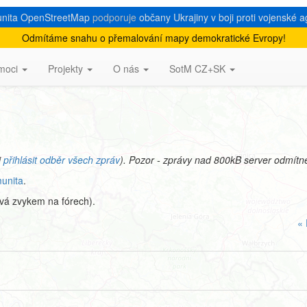
nita OpenStreetMap
podporuje
občany Ukrajiny v boji proti vojenské a
Odmítáme snahu o přemalování mapy demokratické Evropy!
ence talk-cz
moci
Projekty
O nás
SotM CZ+SK
i
přihlásit odběr všech zpráv
). Pozor - zprávy nad 800kB server odmítn
unita
.
ývá zvykem na fórech).
« 