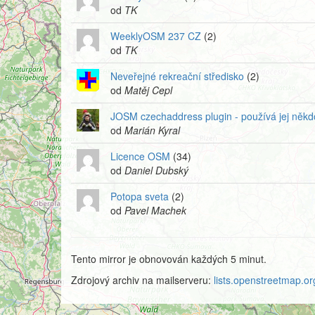
od
TK
WeeklyOSM 237 CZ
(2)
od
TK
Neveřejné rekreační středisko
(2)
od
Matěj Cepl
JOSM czechaddress plugin - používá jej něk
od
Marián Kyral
Licence OSM
(34)
od
Daniel Dubský
Potopa sveta
(2)
od
Pavel Machek
Tento mirror je obnovován každých 5 minut.
Zdrojový archiv na mailserveru:
lists.openstreetmap.org