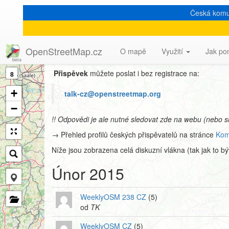
Česká komu
Archiv mailové konfer
OpenStreetMap.cz
O mapě
Využití
Jak po
Přispěvek
můžete poslat i bez registrace na:
8
+
talk-cz@openstreetmap.org
−
!! Odpovědi je ale nutné sledovat zde na webu (nebo s
→ Přehled profilů českých přispěvatelů na stránce
Kom
Níže jsou zobrazena celá diskuzní vlákna (tak jak to b
Únor 2015
WeeklyOSM 238 CZ
(5)
od
TK
WeeklyOSM CZ
(5)