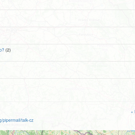
do?
(2)
« 
/pipermail/talk-cz