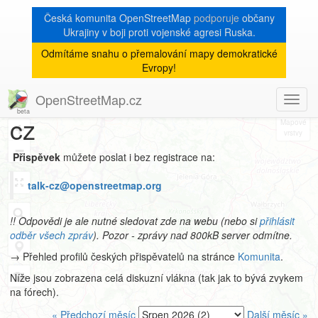
Česká komunita OpenStreetMap
podporuje
občany
Ukrajiny v boji proti vojenské agresi Ruska.
Odmítáme snahu o přemalování mapy demokratické
Archiv
Evropy!
mailové konference talk-
OpenStreetMap.cz
Toggl
8
navig
cz
+
−
Přispěvek
můžete poslat i bez registrace na:
talk-cz@openstreetmap.org
!! Odpovědi je ale nutné sledovat zde na webu (nebo si
přihlásit
odběr všech zpráv
). Pozor - zprávy nad 800kB server odmítne.
→ Přehled profilů českých přispěvatelů na stránce
Komunita
.
Níže jsou zobrazena celá diskuzní vlákna (tak jak to bývá zvykem
na fórech).
« Předchozí měsíc
Další měsíc »