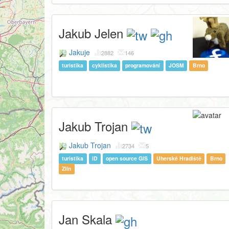
Jakub Jelen
Jakuje
2882
146
turistika
cyklistika
programování
JOSM
Brno
Jakub Trojan
Jakub Trojan
2734
5
turistika
iD
open source GIS
Uherské Hradiště
Brno
Zlín
Jan Skala