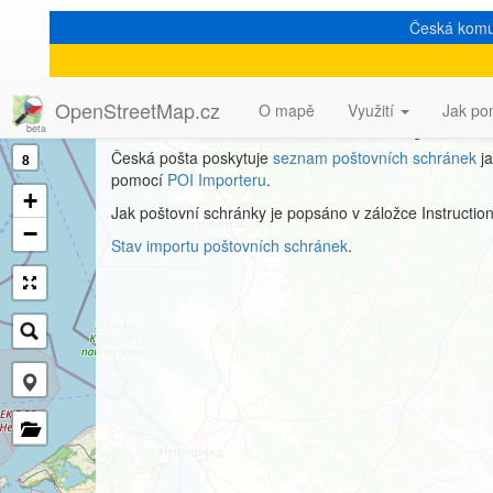
Česká komu
Poštovní schránky
OpenStreetMap.cz
O mapě
Využití
Jak po
Česká pošta poskytuje
seznam poštovních schránek
ja
8
pomocí
POI Importeru
.
+
Jak poštovní schránky je popsáno v záložce Instructio
−
Stav importu poštovních schránek
.