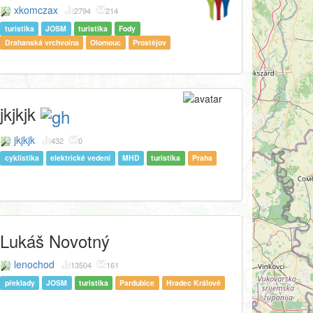
xkomczax
2794
214
turistika
JOSM
turistika
Fody
Drahanská vrchvoina
Olomouc
Prostějov
jkjkjk
jkjkjk
432
0
cyklistika
elektrické vedení
MHD
turistika
Praha
Lukáš Novotný
lenochod
13504
161
překlady
JOSM
turistika
Pardubice
Hradec Králové