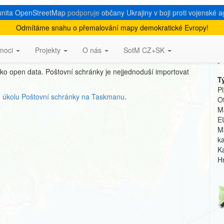
nita OpenStreetMap
podporuje
občany Ukrajiny v boji proti vojenské a
Odmítáme snahu o přemalování mapy demokratické Evropy!
moci
Projekty
O nás
SotM CZ+SK
A
ko open data. Poštovní schránky je nejjednoduší importovat
T
P
n
úkolu Poštovní schránky na Taskmanu
.
Ot
M
E
M
k
K
H