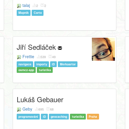
talaj
2
2
Mapnik
Carto
Jiří Sedláček
Frettie
539
49
navigace
importy
iD
Merkaartor
osmcz-app
turistika
Lukáš Gebauer
Geby
695
68
programování
iD
geocaching
turistika
Praha