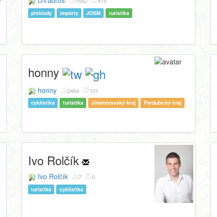
chrabros
1552
415
překlady
importy
JOSM
turistika
honny
honny
2484
101
cyklistika
turistika
Jihomoravský kraj
Pardubický kraj
Ivo Rolčík
Ivo Rolčík
7
0
turistika
cyklistika