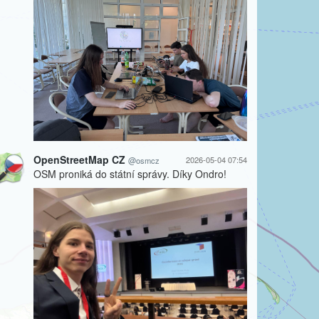
OpenStreetMap CZ
2026-05-04 07:54
@osmcz
OSM proniká do státní správy. Díky Ondro!