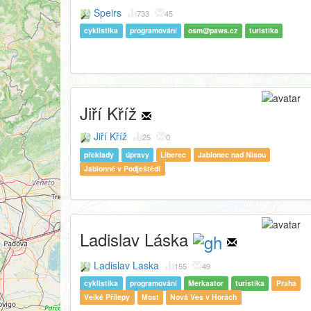
Speirs
733
45
cyklistika
programování
osm@paws.cz
turistika
Jiří Kříž
Jiří Kříž
25
0
překlady
úpravy
Liberec
Jablonec nad Nisou
Jablonné v Podještědí
Ladislav Láska
Ladislav Laska
155
49
cyklistika
programování
Merkaator
turistika
Praha
Velké Přílepy
Most
Nová Ves v Horách