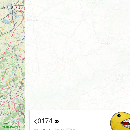
<0174