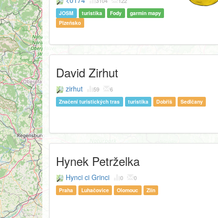
<0174
3104
122
JOSM
turistika
Fody
garmin mapy
Plzeňsko
David Zirhut
zirhut
59
6
Značení turistických tras
turistika
Dobříš
Sedlčany
Hynek Petrželka
Hynci ci Grinci
0
0
Praha
Luhačovice
Olomouc
Zlín