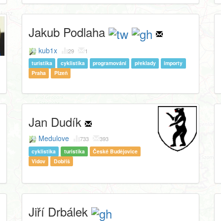
Jakub Podlaha
kub1x
29
1
turistika
cyklistika
programování
překlady
importy
Praha
Plzeň
Jan Dudík
Medulove
733
393
cyklistika
turistika
České Budějovice
Vidov
Dobříš
Jiří Drbálek