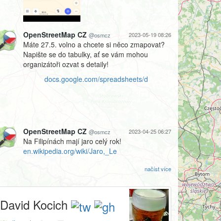
OpenStreetMap CZ
2023-05-19 08:26
@osmcz
Máte 27.5. volno a chcete si něco zmapovat?
Napište se do tabulky, ať se vám mohou
organizátoři ozvat s detaily!
docs.google.com/spreadsheets/d
OpenStreetMap CZ
2023-04-25 06:27
@osmcz
Na Filipínách mají jaro celý rok!
en.wikipedia.org/wiki/Jaro,_Le
načíst více
David Kocich