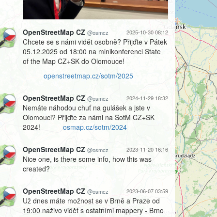
OpenStreetMap CZ
2025-10-30 08:12
@osmcz
Chcete se s námi vidět osobně? Přijďte v Pátek
05.12.2025 od 18:00 na minikonferenci State
of the Map CZ+SK do Olomouce!
openstreetmap.cz/sotm/2025
OpenStreetMap CZ
2024-11-29 18:32
@osmcz
Nemáte náhodou chuť na gulášek a jste v
Olomouci? Přijďte za námi na SotM CZ+SK
2024!
osmap.cz/sotm/2024
OpenStreetMap CZ
2023-11-20 16:16
@osmcz
Nice one, is there some info, how this was
created?
OpenStreetMap CZ
2023-06-07 03:59
@osmcz
Už dnes máte možnost se v Brně a Praze od
19:00 naživo vidět s ostatními mappery - Brno