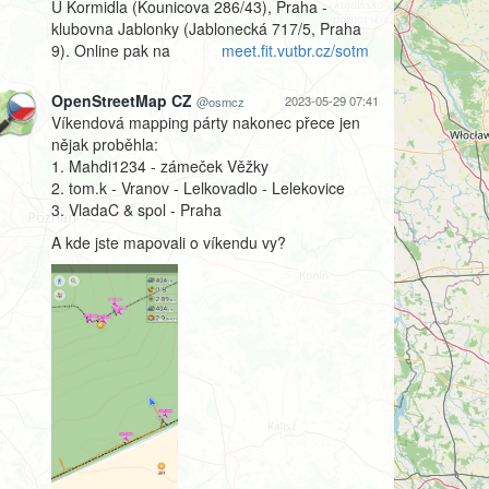
U Kormidla (Kounicova 286/43), Praha -
klubovna Jablonky (Jablonecká 717/5, Praha
9). Online pak na
meet.fit.vutbr.cz/sotm
OpenStreetMap CZ
2023-05-29 07:41
@osmcz
Víkendová mapping párty nakonec přece jen
nějak proběhla:
1. Mahdi1234 - zámeček Věžky
2. tom.k - Vranov - Lelkovadlo - Lelekovice
3. VladaC & spol - Praha
A kde jste mapovali o víkendu vy?