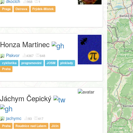
dkocich
968
1
Praga
Ostrava
Frýdek-Místek
Honza Martinec
Piskvor
4367
648
cyklistika
programování
JOSM
překlady
Praha
Jáchym Čepický
jachymc
93
417
Praha
Roudnice nad Labem
Jičín