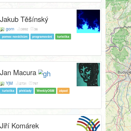
Jakub Těšínský
gorn
3892
36
pomoc nováčkům
programování
turistika
Jan Macura
YjM
2731
797
turistika
překlady
WeeklyOSM
západ
Jiří Komárek