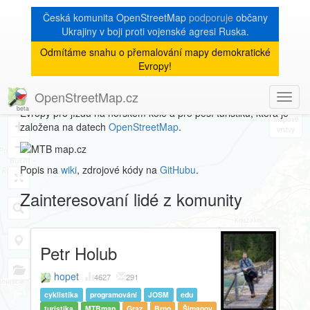
Česká komunita OpenStreetMap
podporuje
občany
Ukrajiny v boji proti vojenské agresi Ruska.
Odmítáme snahu o přemalování mapy demokratické
MTBmap
Evropy!
OpenStreetMap.cz
Toggl
Server
mtbmap.cz
poskytujeme volně dostupnou mapu
8
navig
Evropy pro jízdu na horském kole a pro pěší turistiku, která je
+
založena na datech
OpenStreetMap
.
−
Popis na
wiki
, zdrojové kódy na
GitHubu
.
Zainteresovaní lidé z komunity
Petr Holub
hopet
4627
291
cyklistika
programování
JOSM
edu
turistika
MTBmap
Graz
Brno
Šimanov