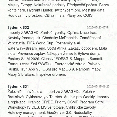
Majáky Evropy. Nekuřácké podniky. Předpověď počasí. Barva
kontejneru. Hydrant Hunter. switch2osm.org. Městská data.
Routování v prostoru. Citlivá místa. Plány pro QGIS.
Týdeník 832
2026-07-23 07:51
Importy ZABAGED. Zaniklé rybníky. Optimalizace tras.
Novinky freemap.sk. Chodníky McDonalds. Zemětřesení
Venezuela. FIFA World Cup. Poznámky a AI.
waterway=stream_end. SotM Afrika. Zákazy odbočení. Malá
sídla. Prevence záplav. Nákupy v Ženevě. Bytové domy.
Postery SotM 2026. Členství FOSSGIS. Mappers Summit.
Emise u cest. Styl SVWD03. Energetické zdroje. Paliva v
Rusku. Trufi App V5. OSM pro MacOS 9. Námořní mapy.
Mapy Gibraltaru. Inspekce dronem.
Týdeník 831
2026-07-15 06:23
Železniční návěstidla. Import ze ZABAGEDu. Zeleň v
Bratislavě. Cyklostezky v Tatrách. Anubis pro Weekly. Importy
a replikace. Hranice ČR/DE. Priority OSMF. Program SotM.
Workshopy IVIDES. MS ve fotbale. Cyklistické závody.
Hotelový management. GeoServer 3.0. Nedostatky