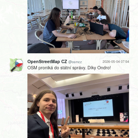
OpenStreetMap CZ
2026-05-04 07:54
@osmcz
OSM proniká do státní správy. Díky Ondro!