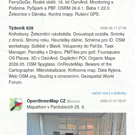
FerryGoGo. Ruské oběti. 16. let OsmAnd. Monitoring s
Podoma. PySpark a PBF. OSRM 26.6.1. Baba 1.22.0.
Železnice v Dánsku. Kontra mapy. Rušení GPS.
Týdeník 828
2026-06-17 07:08
Knihoboxy. Železniční návěstidla. Dvoustopá vozidla. Snímky
z dronů. Stromy roku. Heuristiky dálnic. Schéma pro iD. OSM
workshopy. Sídliště v Blavě. Vstupenky do Paříže. Task
Manager. Památky v Dnipru. PMTiles pro golf. Foursquare
OS Places. 3D v OsmAnd. Duplicitní POI. Organic Maps
2026.05. OSM Spyglass. OnRouteMap. Beware of the
Cartographer. Mikrolokalizace. Knihovna map. Data Kyjeva.
Web OSM.org. Routing s omezeními. Geospatial World
Forum.
načíst více
|
o týdeníku
OpenStreetMap CZ
2026-07-07 05:37
@osmcz
Mapathon v Pardubicích 25. 6.