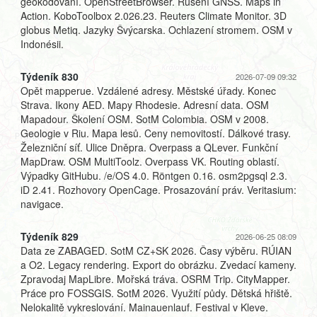
geokódování. OpenStreetBrowser. Rušení GNSS. Maps in
Action. KoboToolbox 2.026.23. Reuters Climate Monitor. 3D
globus Metiq. Jazyky Švýcarska. Ochlazení stromem. OSM v
Indonésii.
Týdeník 830
2026-07-09 09:32
Opět mapperue. Vzdálené adresy. Městské úřady. Konec
Strava. Ikony AED. Mapy Rhodesie. Adresní data. OSM
Mapadour. Školení OSM. SotM Colombia. OSM v 2008.
Geologie v Riu. Mapa lesů. Ceny nemovitostí. Dálkové trasy.
Železniční síť. Ulice Dněpra. Overpass a QLever. Funkční
MapDraw. OSM MultiToolz. Overpass VK. Routing oblastí.
Výpadky GitHubu. /e/OS 4.0. Röntgen 0.16. osm2pgsql 2.3.
iD 2.41. Rozhovory OpenCage. Prosazování práv. Veritasium:
navigace.
Týdeník 829
2026-06-25 08:09
Data ze ZABAGED. SotM CZ+SK 2026. Časy výběru. RÚIAN
a O2. Legacy rendering. Export do obrázku. Zvedací kameny.
Zpravodaj MapLibre. Mořská tráva. OSRM Trip. CityMapper.
Práce pro FOSSGIS. SotM 2026. Využití půdy. Dětská hřiště.
Nelokalitě vykreslování. Mainauenlauf. Festival v Kleve.