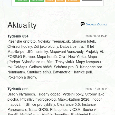
Aktuality
Sledovat @osmcz
Týdeník 834
2026-08-06 15:41
Plzeňské ortofoto. Novinky freemap.sk. Sloučení fotek.
Otvírací hodiny. Zdi jako plochy. Datová centra. 10 let
MapSwipe. Uliční snímky. Mapování Venezuely. Projekty EU.
FOSS4G Europe. Mapa hradů. Čtvrti New Yorku. Mapa
před/po. Vyhněte se mužům. Trasy vlaků. Mapy kampusu. 1
rok CoMaps. Golfová hřiště. Schéma pro iD. Kategorie pro
Nominatim. Simulace stínů. Batymetrie. Hranice polí.
Pokémon a drony.
Týdeník 833
2026-07-23 08:11
Úřad v Nýřanech. Tříděný odpad. Výdejní boxy. Stromy jako
plocha. Přičinlivý hydrogeolog. Map<>kathon 2026. Indoor
mapování. Silnice pro cyklisty. Clearance 0.5. Instance
Panoramax. Trasa GR20. Přístupnost v OSM. Sucho v
Brazílii. Mořské dno. Malé knihovničky. Rychlostní limity.