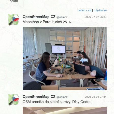
Forum.
načíst více
|
o týdeníku
OpenStreetMap CZ
2026-07-07 05:37
@osmcz
Mapathon v Pardubicích 25. 6.
OpenStreetMap CZ
2026-05-04 07:54
@osmcz
OSM proniká do státní správy. Díky Ondro!