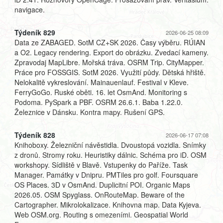
navigace.
Týdeník 829
2026-06-25 08:09
Data ze ZABAGED. SotM CZ+SK 2026. Časy výběru. RÚIAN
a O2. Legacy rendering. Export do obrázku. Zvedací kameny.
Zpravodaj MapLibre. Mořská tráva. OSRM Trip. CityMapper.
Práce pro FOSSGIS. SotM 2026. Využití půdy. Dětská hřiště.
Nelokalitě vykreslování. Mainauenlauf. Festival v Kleve.
FerryGoGo. Ruské oběti. 16. let OsmAnd. Monitoring s
Podoma. PySpark a PBF. OSRM 26.6.1. Baba 1.22.0.
Železnice v Dánsku. Kontra mapy. Rušení GPS.
Týdeník 828
2026-06-17 07:08
Knihoboxy. Železniční návěstidla. Dvoustopá vozidla. Snímky
z dronů. Stromy roku. Heuristiky dálnic. Schéma pro iD. OSM
workshopy. Sídliště v Blavě. Vstupenky do Paříže. Task
Manager. Památky v Dnipru. PMTiles pro golf. Foursquare
OS Places. 3D v OsmAnd. Duplicitní POI. Organic Maps
2026.05. OSM Spyglass. OnRouteMap. Beware of the
Cartographer. Mikrolokalizace. Knihovna map. Data Kyjeva.
Web OSM.org. Routing s omezeními. Geospatial World