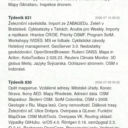
Mapy Gibraltaru. Inspekce dronem.
Týdeník 831
2026-07-15 06:23
Železniční návěstidla. Import ze ZABAGEDu. Zeleň v
Bratislavě. Cyklostezky v Tatrách. Anubis pro Weekly. Importy
a replikace. Hranice ČR/DE. Priority OSMF. Program SotM.
Workshopy IVIDES. MS ve fotbale. Cyklistické závody.
Hotelový management. GeoServer 3.0. Nedostatky
geokódování. OpenStreetBrowser. Rušení GNSS. Maps in
Action. KoboToolbox 2.026.23. Reuters Climate Monitor. 3D
globus Metiq. Jazyky Švýcarska. Ochlazení stromem. OSM v
Indonésii.
Týdeník 830
2026-07-09 09:32
Opět mapperue. Vzdálené adresy. Městské úřady. Konec
Strava. Ikony AED. Mapy Rhodesie. Adresní data. OSM
Mapadour. Školení OSM. SotM Colombia. OSM v 2008.
Geologie v Riu. Mapa lesů. Ceny nemovitostí. Dálkové trasy.
Železniční síť. Ulice Dněpra. Overpass a QLever. Funkční
MapDraw. OSM MultiToolz. Overpass VK. Routing oblastí.
Výpadky GitHubu. /e/OS 4.0. Röntgen 0.16. osm2pgsql 2.3.
iD 2.41. Rozhovory OpenCage. Prosazování práv. Veritasium: