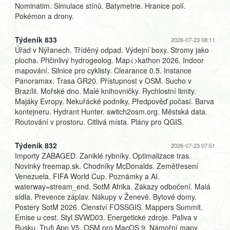
Nominatim. Simulace stínů. Batymetrie. Hranice polí.
Pokémon a drony.
Týdeník 833
2026-07-23 08:11
Úřad v Nýřanech. Tříděný odpad. Výdejní boxy. Stromy jako
plocha. Přičinlivý hydrogeolog. Map<>kathon 2026. Indoor
mapování. Silnice pro cyklisty. Clearance 0.5. Instance
Panoramax. Trasa GR20. Přístupnost v OSM. Sucho v
Brazílii. Mořské dno. Malé knihovničky. Rychlostní limity.
Majáky Evropy. Nekuřácké podniky. Předpověď počasí. Barva
kontejneru. Hydrant Hunter. switch2osm.org. Městská data.
Routování v prostoru. Citlivá místa. Plány pro QGIS.
Týdeník 832
2026-07-23 07:51
Importy ZABAGED. Zaniklé rybníky. Optimalizace tras.
Novinky freemap.sk. Chodníky McDonalds. Zemětřesení
Venezuela. FIFA World Cup. Poznámky a AI.
waterway=stream_end. SotM Afrika. Zákazy odbočení. Malá
sídla. Prevence záplav. Nákupy v Ženevě. Bytové domy.
Postery SotM 2026. Členství FOSSGIS. Mappers Summit.
Emise u cest. Styl SVWD03. Energetické zdroje. Paliva v
Rusku. Trufi App V5. OSM pro MacOS 9. Námořní mapy.