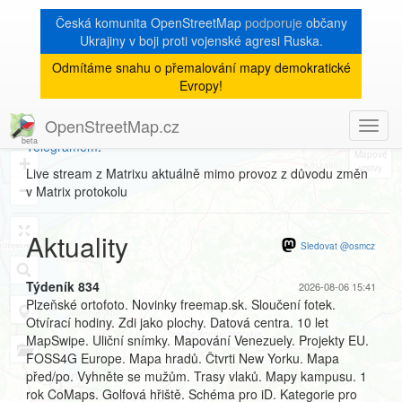
Česká komunita OpenStreetMap
podporuje
občany
Ukrajiny v boji proti vojenské agresi Ruska.
Odmítáme snahu o přemalování mapy demokratické
Kanál Matrixu
Evropy!
OpenStreetMap.cz
Toggl
Jabber chat
propojený s
kanálem Matrix
,
IRC
,
Discord
a
8
navig
Telegramem
:
+
Live stream z Matrixu aktuálně mimo provoz z důvodu změn
−
v Matrix protokolu
Aktuality
Sledovat @osmcz
Týdeník 834
2026-08-06 15:41
Plzeňské ortofoto. Novinky freemap.sk. Sloučení fotek.
Otvírací hodiny. Zdi jako plochy. Datová centra. 10 let
MapSwipe. Uliční snímky. Mapování Venezuely. Projekty EU.
FOSS4G Europe. Mapa hradů. Čtvrti New Yorku. Mapa
před/po. Vyhněte se mužům. Trasy vlaků. Mapy kampusu. 1
rok CoMaps. Golfová hřiště. Schéma pro iD. Kategorie pro