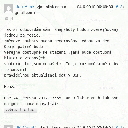
Jan Bilak
<jan.bilak.osm at
24.6.2012 06:49:33
(
#13
)
gmail.com>
151
Tak si odpovídám sám. Snapshoty budou zveřejňovány 
jednou za měsíc,

změnové soubory budou generovány jednou za den. 
Oboje patrně bude

veřejně dostupné ke stažení (jaká bude dostupná 
historie změnových

souborů, to jsem nenašel). To je rozumné a mělo by 
to umožnit

pravidelnou aktualizaci dat v OSM.

Honza

Dne 24. června 2012 17:55 Jan Bilak <jan.bilak.osm 
zobrazit citaci
Jiří Veselý
<j.v.2 at seznam.cz>
24.6.2012 07:34:01
(
#14
)