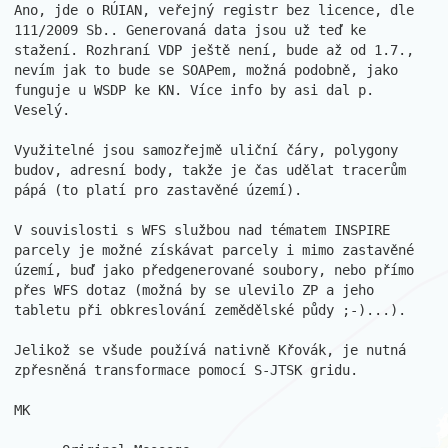
Ano, jde o RÚIAN, veřejný registr bez licence, dle 
111/2009 Sb.. Generovaná data jsou už teď ke 
stažení. Rozhraní VDP ještě není, bude až od 1.7., 
nevím jak to bude se SOAPem, možná podobně, jako 
funguje u WSDP ke KN. Více info by asi dal p. 
Veselý.

Využitelné jsou samozřejmě uliční čáry, polygony 
budov, adresní body, takže je čas udělat tracerům 
pápá (to platí pro zastavěné území).

V souvislosti s WFS službou nad tématem INSPIRE 
parcely je možné získávat parcely i mimo zastavěné 
území, buď jako předgenerované soubory, nebo přímo 
přes WFS dotaz (možná by se ulevilo ZP a jeho 
tabletu při obkreslování zemědělské půdy ;-)...).

Jelikož se všude používá nativně Křovák, je nutná 
zpřesněná transformace pomocí S-JTSK gridu.

MK
