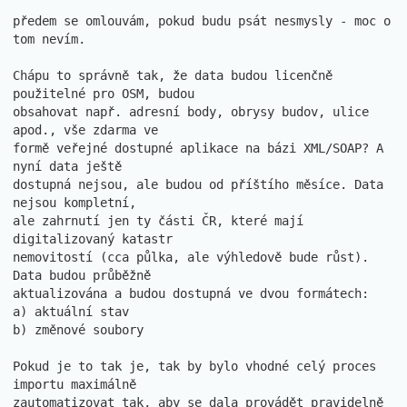
předem se omlouvám, pokud budu psát nesmysly - moc o 
tom nevím.

Chápu to správně tak, že data budou licenčně 
použitelné pro OSM, budou

obsahovat např. adresní body, obrysy budov, ulice 
apod., vše zdarma ve

formě veřejné dostupné aplikace na bázi XML/SOAP? A 
nyní data ještě

dostupná nejsou, ale budou od příštího měsíce. Data 
nejsou kompletní,

ale zahrnutí jen ty části ČR, které mají 
digitalizovaný katastr

nemovitostí (cca půlka, ale výhledově bude růst). 
Data budou průběžně

aktualizována a budou dostupná ve dvou formátech:

a) aktuální stav

b) změnové soubory

Pokud je to tak je, tak by bylo vhodné celý proces 
importu maximálně

zautomatizovat tak, aby se dala provádět pravidelně 