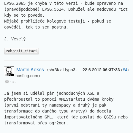
EPSG:2065 je chyba v této verzi - bude opraveno na 
(pravděpodobně) EPSG:5514. Bohužel ale nedovedu říct 
kdy se to povede.

Nějaké prohlížeče kolegové testují - pokud se 
osvědčí, tak to sem postnu.

J. Veselý

zobrazit citaci
Martin Kokeš
<shr3k at typo3-
22.6.2012 06:37:33
(
#4
)
hosting.com>
135
Já jsem si udělal pár jednoduchých XSL a 
přechroustal to pomocí XMLStarletu dvěma kroky 
(první odstraní ty namespacy a druhý je pak 
transformace do daného typu vrstvy) do docela 
importovatelného GML, které jde poslat do QGISu nebo 
transformovat přes ogr2ogr.
