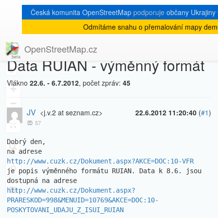
Česká komunita OpenStreetMap
podporuje
občany Ukrajiny v
Odmítáme snahu o přemalování mapy demo
[Talk-cz]
« zpět na výpis měsíce
|
OpenStreetMap.cz
Data RUIAN - výměnný formát
8
Vlákno
22.6. - 6.7.2012
, počet zpráv:
45
+
−
JV
<j.v.2 at seznam.cz>
22.6.2012 11:20:40
(
#1
)
57
Dobrý den,

http://www.cuzk.cz/Dokument.aspx?AKCE=DOC:10-VFR
je popis výměnného formátu RUIAN. Data k 8.6. jsou 
http://www.cuzk.cz/Dokument.aspx?
PRARESKOD=998&MENUID=10769&AKCE=DOC:10-
POSKYTOVANI_UDAJU_Z_ISUI_RUIAN