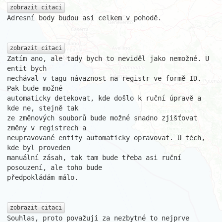
zobrazit citaci
Adresní body budou asi celkem v pohodě.

zobrazit citaci
Zatím ano, ale tady bych to neviděl jako nemožné. U 
entit bych

nechával v tagu návaznost na registr ve formě ID. 
Pak bude možné

automaticky detekovat, kde došlo k ruční úpravě a 
kde ne, stejně tak

ze změnových souborů bude možné snadno zjišťovat 
změny v registrech a

neupravované entity automaticky opravovat. U těch, 
kde byl proveden

manuální zásah, tak tam bude třeba asi ruční 
posouzení, ale toho bude

předpokládám málo.

zobrazit citaci
Souhlas, proto považuji za nezbytné to nejprve 