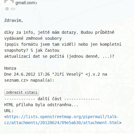
gmail.com>
151
Zdravím,

díky za info, ještě mám dotazy. Budou průběžně 
vydávané změnové soubory

(popis formátu jsem tam viděl) nebo jen kompletní 
snapshoty? S jak častou

aktualizací dat se počítá (jednou denně, ...)?

Honza

Dne 24.6.2012 17:26 "Jiří Veselý" <j.v.2 na 
seznam.cz> napsal(a):

zobrazit citaci
------------- další část ---------------

HTML příloha byla odstraněna...

URL: 
<
https://lists.openstreetmap.org/pipermail/talk-
cz/attachments/20120624/09e5ab30/attachment.html
>