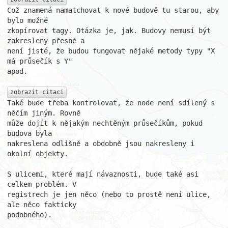
Což znamená namatchovat k nové budově tu starou, aby 
bylo možné

zkopírovat tagy. Otázka je, jak. Budovy nemusí být 
zakresleny přesně a

není jisté, že budou fungovat nějaké metody typy "X 
má průsečík s Y"

apod.

zobrazit citaci
Také bude třeba kontrolovat, že node není sdílený s 
něčím jiným. Rovně

může dojít k nějakým nechtěným průsečíkům, pokud 
budova byla

nakreslena odlišně a obdobně jsou nakresleny i 
okolní objekty.

S ulicemi, které mají návaznosti, bude také asi 
celkem problém. V

registrech je jen něco (nebo to prostě není ulice, 
ale něco fakticky

podobného).
