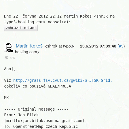
Dne 22. června 2012 22:12 Martin Kokeš <shr3k na 
zobrazit citaci
Martin Kokeš
<shr3k at typo3-
23.6.2012 07:39:48
(
#9
)
hosting.com>
135
Ahoj,

viz 
http://grass.fsv.cvut.cz/gwiki/S-JTSK-Grid,
cokoliv co používá GDAL/PROJ4.

MK

----- Original Message -----

From: Jan Bilak

[mailto:jan.bilak.osm na gmail.com]

To: OpenStreetMap Czech Republic
