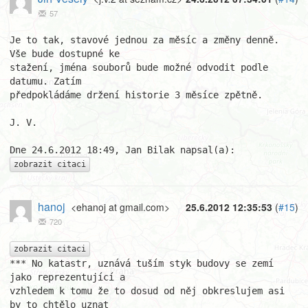
57
Je to tak, stavové jednou za měsíc a změny denně. 
Vše bude dostupné ke 

stažení, jména souborů bude možné odvodit podle 
datumu. Zatím 

předpokládáme držení historie 3 měsíce zpětně.

J. V.

zobrazit citaci
hanoj
<ehanoj at gmail.com>
25.6.2012 12:35:53
(
#15
)
720
zobrazit citaci
*** No katastr, uznává tuším styk budovy se zemí 
jako reprezentující a

vzhledem k tomu že to dosud od něj obkreslujem asi 
by to chtělo uznat
