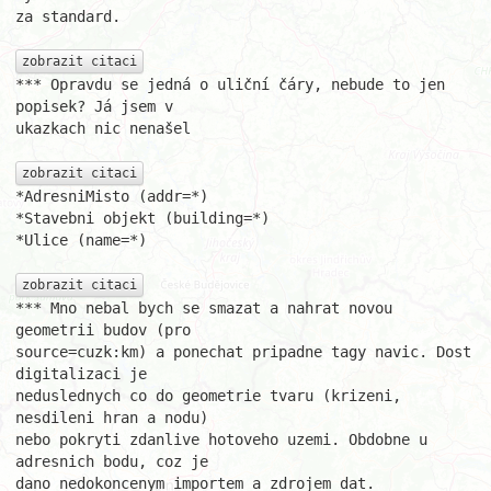
za standard.

zobrazit citaci
*** Opravdu se jedná o uliční čáry, nebude to jen 
popisek? Já jsem v

ukazkach nic nenašel

zobrazit citaci
*AdresniMisto (addr=*)

*Stavebni objekt (building=*)

*Ulice (name=*)

zobrazit citaci
*** Mno nebal bych se smazat a nahrat novou 
geometrii budov (pro

source=cuzk:km) a ponechat pripadne tagy navic. Dost 
digitalizaci je

neduslednych co do geometrie tvaru (krizeni, 
nesdileni hran a nodu)

nebo pokryti zdanlive hotoveho uzemi. Obdobne u 
adresnich bodu, coz je

dano nedokoncenym importem a zdrojem dat.
