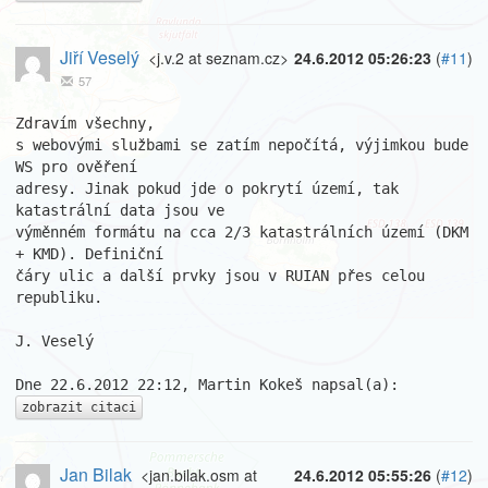
Jiří Veselý
<j.v.2 at seznam.cz>
24.6.2012 05:26:23
(
#11
)
57
Zdravím všechny,

s webovými službami se zatím nepočítá, výjimkou bude 
WS pro ověření 

adresy. Jinak pokud jde o pokrytí území, tak 
katastrální data jsou ve 

výměnném formátu na cca 2/3 katastrálních území (DKM 
+ KMD). Definiční 

čáry ulic a další prvky jsou v RUIAN přes celou 
republiku.

J. Veselý

zobrazit citaci
Jan Bilak
<jan.bilak.osm at
24.6.2012 05:55:26
(
#12
)