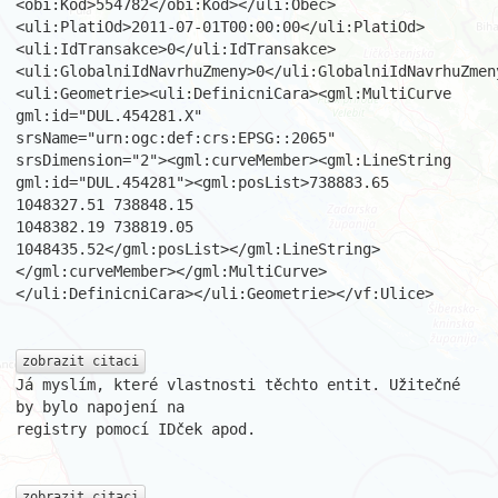
<obi:Kod>554782</obi:Kod></uli:Obec>
<uli:PlatiOd>2011-07-01T00:00:00</uli:PlatiOd>
<uli:IdTransakce>0</uli:IdTransakce>
<uli:GlobalniIdNavrhuZmeny>0</uli:GlobalniIdNavrhuZmen
<uli:Geometrie><uli:DefinicniCara><gml:MultiCurve

gml:id="DUL.454281.X" 
srsName="urn:ogc:def:crs:EPSG::2065"

srsDimension="2"><gml:curveMember><gml:LineString

gml:id="DUL.454281"><gml:posList>738883.65 
1048327.51 738848.15

1048382.19 738819.05

1048435.52</gml:posList></gml:LineString>
</gml:curveMember></gml:MultiCurve>
</uli:DefinicniCara></uli:Geometrie></vf:Ulice>

zobrazit citaci
Já myslím, které vlastnosti těchto entit. Užitečné 
by bylo napojení na

registry pomocí IDček apod.

zobrazit citaci