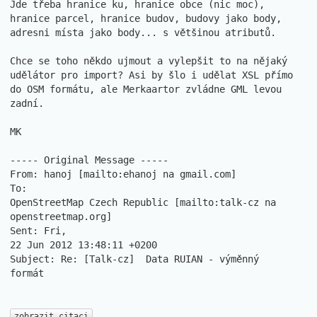
Jde třeba hranice ku, hranice obce (nic moc), 
hranice parcel, hranice budov, budovy jako body, 
adresni místa jako body... s většinou atributů.

Chce se toho někdo ujmout a vylepšit to na nějaký 
udělátor pro import? Asi by šlo i udělat XSL přímo 
do OSM formátu, ale Merkaartor zvládne GML levou 
zadní.

MK

----- Original Message -----

From: hanoj [mailto:ehanoj na gmail.com]

To:

OpenStreetMap Czech Republic [mailto:talk-cz na 
openstreetmap.org]

Sent: Fri,

22 Jun 2012 13:48:11 +0200

Subject: Re: [Talk-cz]	Data RUIAN - výměnný

formát

zobrazit citaci