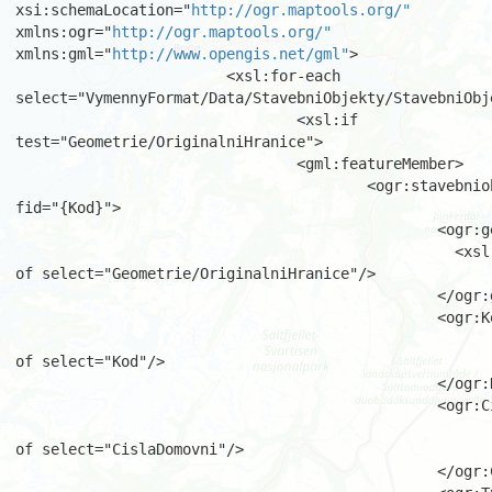
xsi:schemaLocation="
http://ogr.maptools.org/"
xmlns:ogr="
http://ogr.maptools.org/"
xmlns:gml="
http://www.opengis.net/gml"
>

			<xsl:for-each 
select="VymennyFormat/Data/StavebniObjekty/StavebniObje
				<xsl:if 
test="Geometrie/OriginalniHranice">

				<gml:featureMember>

					<ogr:stavebniobjekty 
fid="{Kod}">

						<ogr:geometryProperty>

						  <xsl:copy-
of select="Geometrie/OriginalniHranice"/>

						</ogr:geometryProperty>

						<ogr:Kod>

							<xsl:value
of select="Kod"/>

						</ogr:Kod>

						<ogr:CislaDomovni>

							<xsl:value
of select="CislaDomovni"/>

						</ogr:CislaDomovni>
