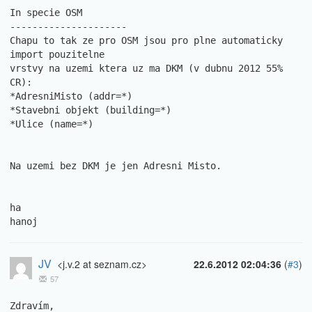
In specie OSM

---------------------

Chapu to tak ze pro OSM jsou pro plne automaticky 
import pouzitelne

vrstvy na uzemi ktera uz ma DKM (v dubnu 2012 55% 
CR):

*AdresniMisto (addr=*)

*Stavebni objekt (building=*)

*Ulice (name=*)

Na uzemi bez DKM je jen Adresni Misto.

ha

hanoj
JV
<j.v.2 at seznam.cz>
22.6.2012 02:04:36
(
#3
)
57
Zdravím,
