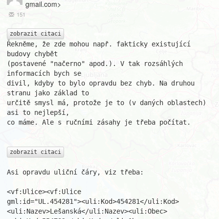
gmail.com>
151
zobrazit citaci
Řekněme, že zde mohou např. fakticky existující 
budovy chybět

(postavené "načerno" apod.). V tak rozsáhlých 
informacích bych se

divil, kdyby to bylo opravdu bez chyb. Na druhou 
stranu jako základ to

určitě smysl má, protože je to (v daných oblastech) 
asi to nejlepší,

co máme. Ale s ručními zásahy je třeba počítat.

zobrazit citaci
Asi opravdu uliční čáry, viz třeba:

<vf:Ulice><vf:Ulice

gml:id="UL.454281"><uli:Kod>454281</uli:Kod>
<uli:Nazev>Lešanská</uli:Nazev><uli:Obec>