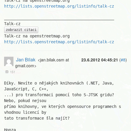
http://lists.openstreetmap.org/listinfo/talk-cz
_______________________________________________

zobrazit citaci
http://lists.openstreetmap.org/listinfo/talk-cz
Jan Bilak
<jan.bilak.osm at
23.6.2012 04:45:21
(
#8
)
gmail.com>
151
Díky. Nevíte o nějakých knihovnách (.NET, Java, 
JavaScript, C, C++,

...) pro transformaci pomocí toho S-JTSK gridu? 
Nebo, pokud nejsou

přímo knihovny, ve kterých opensource programech s 
vhodnou licencí by

tato transformace šla najít?

Honza
