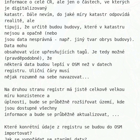
informace o celé ČR, ale jen o částech, ve kterých 
je digitalizovaný

katastr. Dále nevím, do jaké míry katastr odpovídá 
realitě, ale

tipuji, že určitě budou budovy, které v katastru 
nejsou a opačně (nebo

jsou data nesprávná - např. jiný tvar obrys budovy). 
Data mohu

obsahovat více upřesňujících tagů. Je tedy možné 
(pravděpodobné), že

některá data budou lepší v OSM než v datech 
registru. Uliční čáry musí

nějak rozumně na sebe navazovat...

Na druhou stranu registr má jistě celkově velkou 
míru konzistence a

úplnosti, bude se průběžně rozšiřovat území, kde 
jsou dostupné všechny

informace a bude se průběžně aktualizovat, ...

Které konrétní údaje z registru se budou do OSM 
importovat?

Jak se vypořádat se starými daty?
