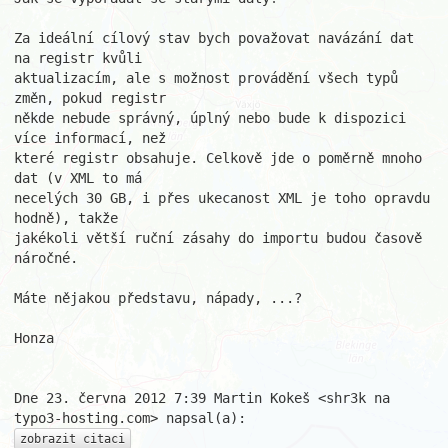
Za ideální cílový stav bych považovat navázání dat 
na registr kvůli

aktualizacím, ale s možnost provádění všech typů 
změn, pokud registr

někde nebude správný, úplný nebo bude k dispozici 
více informací, než

které registr obsahuje. Celkově jde o poměrně mnoho 
dat (v XML to má

necelých 30 GB, i přes ukecanost XML je toho opravdu 
hodně), takže

jakékoli větší ruční zásahy do importu budou časově 
náročné.

Máte nějakou představu, nápady, ...?

Honza

Dne 23. června 2012 7:39 Martin Kokeš <shr3k na 
zobrazit citaci