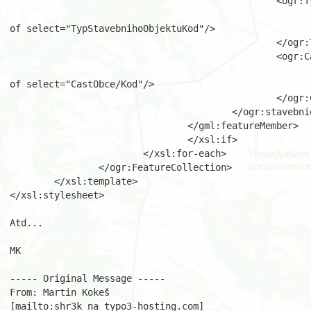
						<ogr:TypStavebnihoObjektuKod>

							<xsl:value
of select="TypStavebnihoObjektuKod"/>

						</ogr:TypStavebnihoObjektuKod>

						<ogr:CastObce>

							<xsl:value
of select="CastObce/Kod"/>

						</ogr:CastObce>

					</ogr:stavebniobjekty>

				</gml:featureMember>

				</xsl:if>

			</xsl:for-each>

		</ogr:FeatureCollection>

	</xsl:template>

</xsl:stylesheet>

Atd...

MK

----- Original Message -----

From: Martin Kokeš

[mailto:shr3k na typo3-hosting.com]
