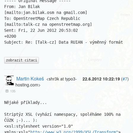
----- Original Message -----

From: Jan Bilak

[mailto:jan.bilak.osm na gmail.com]

To: OpenStreetMap Czech Republic

[mailto:talk-cz na openstreetmap.org]

Sent: Fri, 22 Jun 2012 20:53:02

+0200

Subject: Re: [Talk-cz] Data RUIAN - výměnný formát

zobrazit citaci
Martin Kokeš
<shr3k at typo3-
22.6.2012 10:22:19
(
#7
)
hosting.com>
135
Nějaké příklady...

Striptýz XSL (vyhází namespacy, spoléháme 100% na 
ČÚZK ;-)... ):

<xsl:stylesheet version="1.0" 
xmlns:xsl="
http://www.w3.org/1999/XSL/Transform"
>
