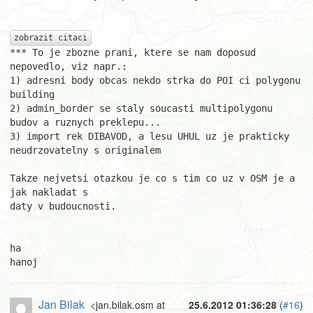
zobrazit citaci
*** To je zbozne prani, ktere se nam doposud 
nepovedlo, viz napr.:

1) adresni body obcas nekdo strka do POI ci polygonu 
building

2) admin_border se staly soucasti multipolygonu 
budov a ruznych preklepu...

3) import rek DIBAVOD, a lesu UHUL uz je prakticky 
neudrzovatelny s originalem

Takze nejvetsi otazkou je co s tim co uz v OSM je a 
jak nakladat s

daty v budoucnosti.

ha

hanoj
Jan Bilak
<jan.bilak.osm at
25.6.2012 01:36:28
(
#16
)