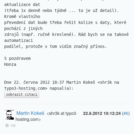
aktualizace dat

(třeba 1x denně nebo týdně ... to je už detail). 
Kromě vlastního

převedení dat bude třeba řešit kolize s daty, které 
pochází z jiných

zdrojů (např. ručně kreslené). Rád bych se na takové 
automatizaci

podílel, protože v tom vidím značný přínos.

S pozdravem

Honza

Dne 22. června 2012 18:37 Martin Kokeš <shr3k na 
zobrazit citaci
Martin Kokeš
<shr3k at typo3-
22.6.2012 10:12:24
(
#6
)
hosting.com>
135