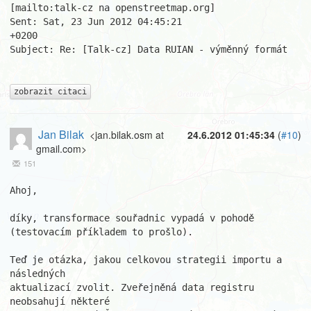
[mailto:talk-cz na openstreetmap.org]

Sent: Sat, 23 Jun 2012 04:45:21

+0200

Subject: Re: [Talk-cz] Data RUIAN - výměnný formát

zobrazit citaci
Jan Bilak
<jan.bilak.osm at
24.6.2012 01:45:34
(
#10
)
gmail.com>
151
Ahoj,

díky, transformace souřadnic vypadá v pohodě 
(testovacím příkladem to prošlo).

Teď je otázka, jakou celkovou strategii importu a 
následných

aktualizací zvolit. Zveřejněná data registru 
neobsahují některé
