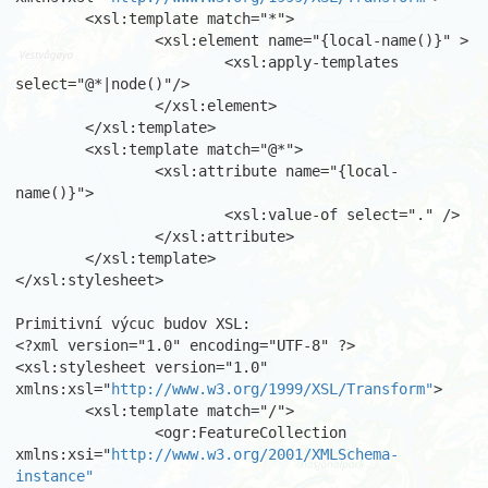
	<xsl:template match="*">

		<xsl:element name="{local-name()}" >

			<xsl:apply-templates 
select="@*|node()"/>

		</xsl:element>

	</xsl:template>

	<xsl:template match="@*">

		<xsl:attribute name="{local-
name()}">

			<xsl:value-of select="." />

		</xsl:attribute>

	</xsl:template>

</xsl:stylesheet>

Primitivní výcuc budov XSL:

<?xml version="1.0" encoding="UTF-8" ?>

<xsl:stylesheet version="1.0" 
xmlns:xsl="
http://www.w3.org/1999/XSL/Transform"
>

	<xsl:template match="/">

		<ogr:FeatureCollection 
xmlns:xsi="
http://www.w3.org/2001/XMLSchema-
instance"