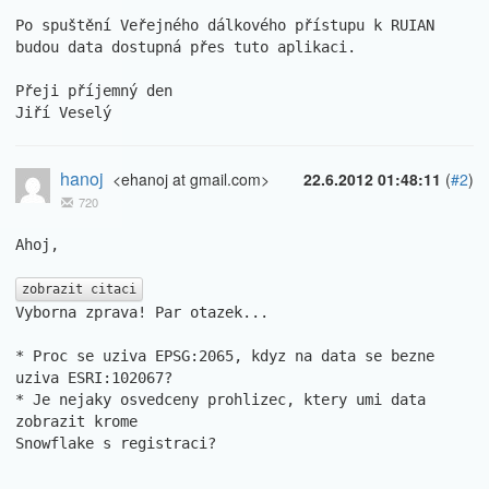
Po spuštění Veřejného dálkového přístupu k RUIAN 
budou data dostupná přes tuto aplikaci.

Přeji příjemný den

Jiří Veselý
hanoj
<ehanoj at gmail.com>
22.6.2012 01:48:11
(
#2
)
720
Ahoj,

zobrazit citaci
Vyborna zprava! Par otazek...

* Proc se uziva EPSG:2065, kdyz na data se bezne 
uziva ESRI:102067?

* Je nejaky osvedceny prohlizec, ktery umi data 
zobrazit krome

Snowflake s registraci?
