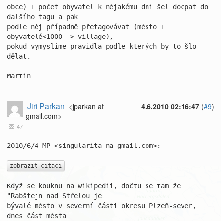
obce) + počet obyvatel k nějakému dni šel docpat do 
dalšího tagu a pak

podle něj případně přetagovávat (město + 
obyvatelé<1000 -> village),

pokud vymyslíme pravidla podle kterých by to šlo 
dělat.

Martin
Jiri Parkan
<jparkan at
4.6.2010 02:16:47
(
#9
)
gmail.com>
47
2010/6/4 MP <singularita na gmail.com>:

zobrazit citaci
Když se kouknu na wikipedii, dočtu se tam že 
"Rabštejn nad Střelou je

bývalé město v severní části okresu Plzeň-sever, 
dnes část města
