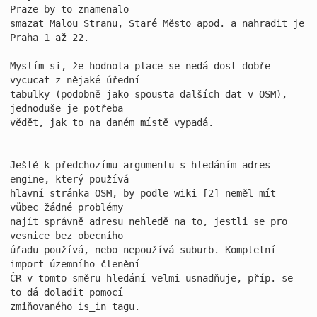
Praze by to znamenalo

smazat Malou Stranu, Staré Město apod. a nahradit je 
Praha 1 až 22.

Myslím si, že hodnota place se nedá dost dobře 
vycucat z nějaké úřední

tabulky (podobně jako spousta dalších dat v OSM), 
jednoduše je potřeba

vědět, jak to na daném místě vypadá.

Ještě k předchozímu argumentu s hledáním adres - 
engine, který používá

hlavní stránka OSM, by podle wiki [2] neměl mít 
vůbec žádné problémy

najít správně adresu nehledě na to, jestli se pro 
vesnice bez obecního

úřadu používá, nebo nepoužívá suburb. Kompletní 
import územního členění

ČR v tomto směru hledání velmi usnadňuje, příp. se 
to dá doladit pomocí

zmiňovaného is_in tagu.
