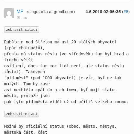
MP
<singularita at gmail.com>
4.6.2010 02:06:35
(
#8
)
306
zobrazit citaci
Rabštejn nad Střelou má asi 20 stálých obyvatel 
(+pár chalupářů),

přesto má status města (ve středověku tam byl hrad a 
trochu větší

osídlení, dnes tam moc lidí není, ale status města 
zůstal). Takových

"pidiměst" (pod 1000 obyvatel) je víc, byť ne tak 
malých. Tam by zase

asi nechtělo cpát do nich town, byť mají status 
města, protože jsou

pak tyto pidiměsta vidět už od příliš velkého zoomu.

zobrazit citaci
Možná by oficiální status (obec, město, městys, 
městská část, část
