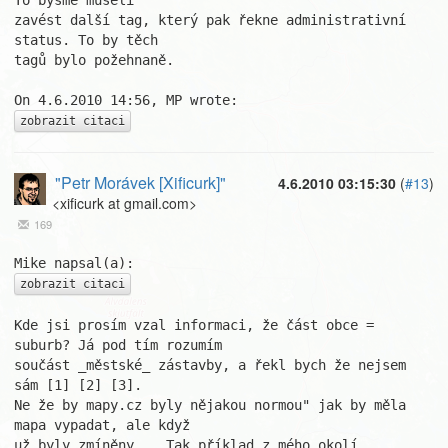
To bysme museli

zavést další tag, který pak řekne administrativní 
status. To by těch

tagů bylo požehnaně.

zobrazit citaci
"Petr Morávek [Xificurk]"
4.6.2010 03:15:30
(
#13
)
<xificurk at gmail.com>
169
zobrazit citaci
Kde jsi prosím vzal informaci, že část obce = 
suburb? Já pod tím rozumím

součást _městské_ zástavby, a řekl bych že nejsem 
sám [1] [2] [3].

Ne že by mapy.cz byly nějakou normou" jak by měla 
mapa vypadat, ale když

už byly zmíněny... Tak příklad z mého okolí 