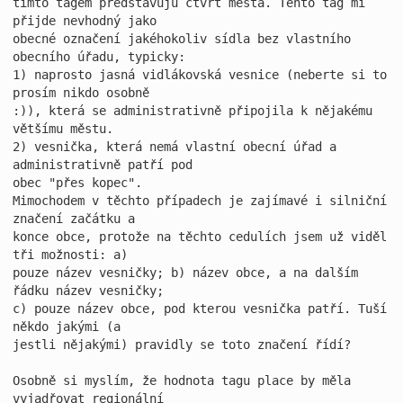
tímto tagem představuju čtvrť města. Tento tag mi 
přijde nevhodný jako

obecné označení jakéhokoliv sídla bez vlastního 
obecního úřadu, typicky:

1) naprosto jasná vidlákovská vesnice (neberte si to 
prosím nikdo osobně

:)), která se administrativně připojila k nějakému 
většímu městu.

2) vesnička, která nemá vlastní obecní úřad a 
administrativně patří pod

obec "přes kopec".

Mimochodem v těchto případech je zajímavé i silniční 
značení začátku a

konce obce, protože na těchto cedulích jsem už viděl 
tři možnosti: a)

pouze název vesničky; b) název obce, a na dalším 
řádku název vesničky;

c) pouze název obce, pod kterou vesnička patří. Tuší 
někdo jakými (a

jestli nějakými) pravidly se toto značení řídí?

Osobně si myslím, že hodnota tagu place by měla 
vyjadřovat regionální
