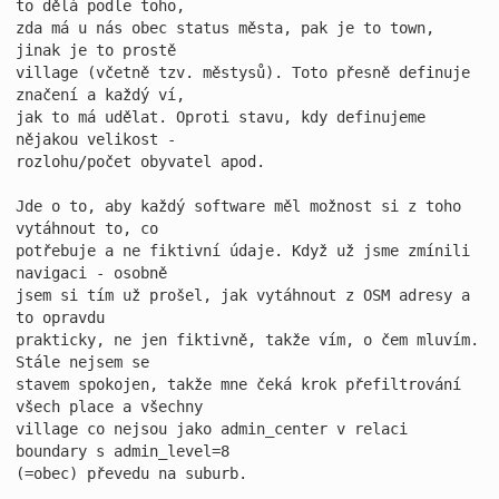
to dělá podle toho,

zda má u nás obec status města, pak je to town, 
jinak je to prostě

village (včetně tzv. městysů). Toto přesně definuje 
značení a každý ví,

jak to má udělat. Oproti stavu, kdy definujeme 
nějakou velikost -

rozlohu/počet obyvatel apod.

Jde o to, aby každý software měl možnost si z toho 
vytáhnout to, co

potřebuje a ne fiktivní údaje. Když už jsme zmínili 
navigaci - osobně

jsem si tím už prošel, jak vytáhnout z OSM adresy a 
to opravdu

prakticky, ne jen fiktivně, takže vím, o čem mluvím. 
Stále nejsem se

stavem spokojen, takže mne čeká krok přefiltrování 
všech place a všechny

village co nejsou jako admin_center v relaci 
boundary s admin_level=8

(=obec) převedu na suburb.