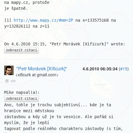
na mapy.cz, protože

je špatně.

[1] 
http://www.mapy.cz/#mm=ZP
 na x=133575168 na 
y=132826112 na z=11

zobrazit citaci
"Petr Morávek [Xificurk]"
4.6.2010 06:35:34
(
#15
)
<xificurk at gmail.com>
169
zobrazit citaci
Ano, tohle je trochu subjektivní... kde je ta 
hranice mezi městskou

zástavbou a kdy už je to vesnice. Ale pořád si 
myslím, že je lepší

tagovat podle reálného charakteru zástavby (s tím, 