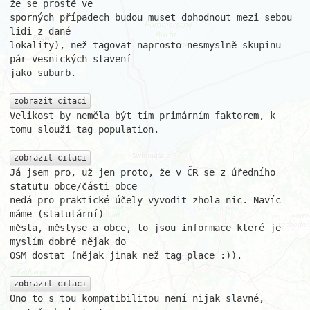
že se prostě ve

sporných případech budou muset dohodnout mezi sebou 
lidi z dané

lokality), než tagovat naprosto nesmyslně skupinu 
pár vesnických stavení

jako suburb.

zobrazit citaci
Velikost by neměla být tím primárním faktorem, k 
tomu slouží tag population.

zobrazit citaci
Já jsem pro, už jen proto, že v ČR se z úředního 
statutu obce/části obce

nedá pro praktické účely vyvodit zhola nic. Navíc 
máme (statutární)

města, městyse a obce, to jsou informace které je 
myslím dobré nějak do

OSM dostat (nějak jinak než tag place :)).

zobrazit citaci
Ono to s tou kompatibilitou není nijak slavné, 