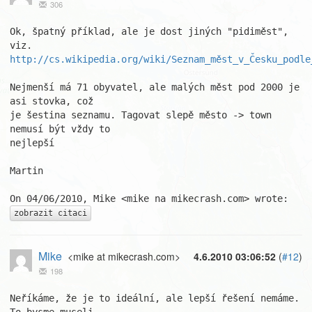
306
Ok, špatný příklad, ale je dost jiných "pidiměst", 
http://cs.wikipedia.org/wiki/Seznam_měst_v_Česku_podle
Nejmenší má 71 obyvatel, ale malých měst pod 2000 je 
asi stovka, což

je šestina seznamu. Tagovat slepě město -> town 
nemusí být vždy to

nejlepší

Martin

zobrazit citaci
Mike
<mike at mikecrash.com>
4.6.2010 03:06:52
(
#12
)
198
Neříkáme, že je to ideální, ale lepší řešení nemáme. 