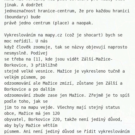
jinak. A dodržet

jednoznačnost hranice-centrum, že pro každou hranici 
(boundary) bude

právě jedno centrum (place) a naopak.

Vykreslováním na mapy.cz (což je shocart) bych se 
moc neřídil. U nás

když člověk zoomuje, tak se názvy objevují naprosto 
nesmyslně. Podívej

se třeba na [1], kde jsou vidět Zálší-Mažice-
Borkovice, 3 přibližně

stejně velké vesnice. Mažice je vykresleno tučně a 
velkým písmem, po

odzoomování ale Mažice zmizí, zůstane jen Zálší a 
Borkovice a po dalším

odzoomování zbude zase jen Mažice. Zřejmě je to spíš 
podle toho, jak se

jim to na mapu vejde. Všechny mají stejný status 
obce, Mažice má jen 120

obyvatel, Borkovice 220, takže není jediný důvod, 
aby byly Mažice větším

písmem. Ani není jediný důvod se řídit vykreslováním 