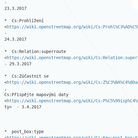
-

23.3.2017 

*  Cs:Prohlížení

<
https://wiki.openstreetmap.org/wiki/Cs:Prohl%C3%AD%C5
-

24.3.2017 

*  Cs:Relation:superroute

<
https://wiki.openstreetmap.org/wiki/Cs:Relation:super
- 29.3.2017 

*  Cs:Zúčastnit se

<
https://wiki.openstreetmap.org/wiki/Cs:Z%C3%BA%C4%8Da
,

Cs:Přispějte mapovými daty

<
https://wiki.openstreetmap.org/wiki/Cs:P%C5%99isp%C4%
ty>  - 3.4.2017

*  post_box:type 
<
https://wiki.openstreetmap.org/wiki/Cs:Key:post_box:t