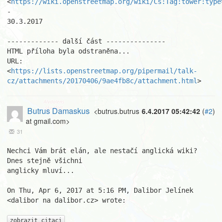
<
https://wiki.openstreetmap.org/wiki/Cs:Tag:tower:type
-

30.3.2017

------------- další část ---------------

HTML příloha byla odstraněna...

URL: 
<
https://lists.openstreetmap.org/pipermail/talk-
cz/attachments/20170406/9ae4fb8c/attachment.html
>
Butrus Damaskus
<butrus.butrus
6.4.2017 05:42:42
(
#2
)
at gmail.com>
31
Nechci Vám brát elán, ale nestačí anglická wiki? 
Dnes stejně všichni

anglicky mluví...

On Thu, Apr 6, 2017 at 5:16 PM, Dalibor Jelínek 
<dalibor na dalibor.cz> wrote:

zobrazit citaci