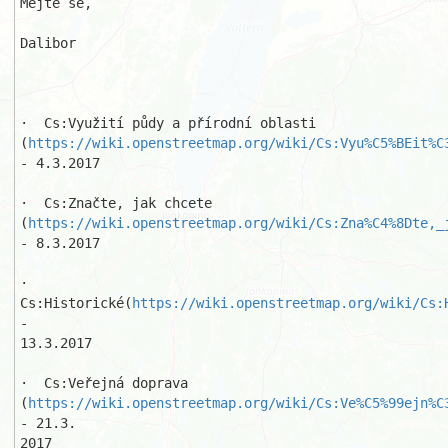
Mějte se,

Dalibor

·  Cs:Využití půdy a přírodní oblasti

(
https://wiki.openstreetmap.org/wiki/Cs:Vyu%C5%BEit%C
- 4.3.2017 

·  Cs:Značte, jak chcete

(
https://wiki.openstreetmap.org/wiki/Cs:Zna%C4%8Dte,_
- 8.3.2017 

·  
Cs:Historické(
https://wiki.openstreetmap.org/wiki/Cs:
- 

13.3.2017 

·  Cs:Veřejná doprava

(
https://wiki.openstreetmap.org/wiki/Cs:Ve%C5%99ejn%C
- 21.3.

2017 
