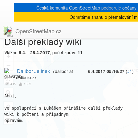
Česká komunita OpenStreetMap
podporuje
občany U
Odmítáme snahu o přemalování ma
[Talk-cz]
« zpět na výpis měsíce
|
OpenStreetMap.cz
Další překlady wiki
8
Vlákno
6.4. - 26.4.2017
, počet zpráv:
11
+
−
Dalibor Jelínek
<dalibor at
6.4.2017 05:16:27
(
#1
)
dalibor.cz>
415
1552
Ahoj,

ve spolupráci s Lukášem přinášíme další překlady 
wiki k počtení a případným

opravám.
