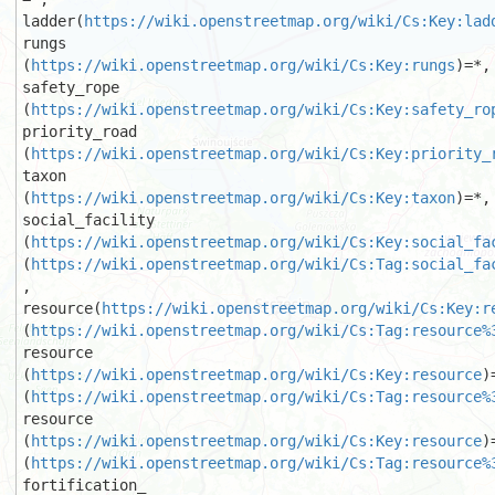
ladder(
https://wiki.openstreetmap.org/wiki/Cs:Key:lad
rungs

(
https://wiki.openstreetmap.org/wiki/Cs:Key:rungs
)=*, 
safety_rope

(
https://wiki.openstreetmap.org/wiki/Cs:Key:safety_ro
priority_road

(
https://wiki.openstreetmap.org/wiki/Cs:Key:priority_
taxon

(
https://wiki.openstreetmap.org/wiki/Cs:Key:taxon
)=*, 
social_facility

(
https://wiki.openstreetmap.org/wiki/Cs:Key:social_fa
(
https://wiki.openstreetmap.org/wiki/Cs:Tag:social_fa
, 
resource(
https://wiki.openstreetmap.org/wiki/Cs:Key:r
(
https://wiki.openstreetmap.org/wiki/Cs:Tag:resource%
resource

(
https://wiki.openstreetmap.org/wiki/Cs:Key:resource
)
(
https://wiki.openstreetmap.org/wiki/Cs:Tag:resource%
resource

(
https://wiki.openstreetmap.org/wiki/Cs:Key:resource
)
(
https://wiki.openstreetmap.org/wiki/Cs:Tag:resource%
fortification_
