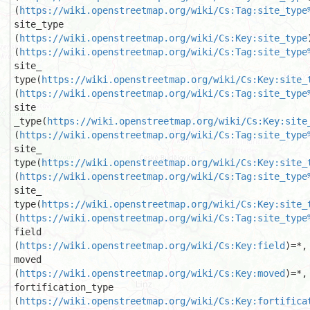
(
https://wiki.openstreetmap.org/wiki/Cs:Tag:site_type
site_type

(
https://wiki.openstreetmap.org/wiki/Cs:Key:site_type
(
https://wiki.openstreetmap.org/wiki/Cs:Tag:site_type
site_

type(
https://wiki.openstreetmap.org/wiki/Cs:Key:site_
(
https://wiki.openstreetmap.org/wiki/Cs:Tag:site_type
site

_type(
https://wiki.openstreetmap.org/wiki/Cs:Key:site
(
https://wiki.openstreetmap.org/wiki/Cs:Tag:site_type
site_

type(
https://wiki.openstreetmap.org/wiki/Cs:Key:site_
(
https://wiki.openstreetmap.org/wiki/Cs:Tag:site_type
site_

type(
https://wiki.openstreetmap.org/wiki/Cs:Key:site_
(
https://wiki.openstreetmap.org/wiki/Cs:Tag:site_type
field

(
https://wiki.openstreetmap.org/wiki/Cs:Key:field
)=*, 
moved

(
https://wiki.openstreetmap.org/wiki/Cs:Key:moved
)=*, 
fortification_type

(
https://wiki.openstreetmap.org/wiki/Cs:Key:fortifica