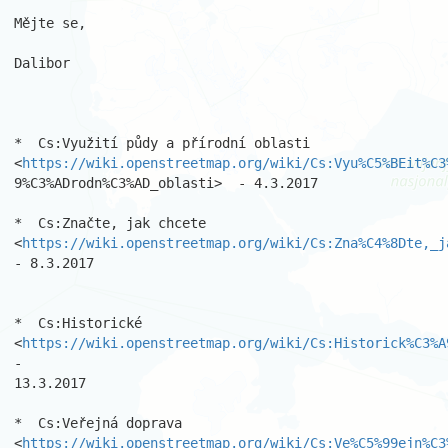
Mějte se,

Dalibor

*  Cs:Využití půdy a přírodní oblasti

<
https://wiki.openstreetmap.org/wiki/Cs:Vyu%C5%BEit%C3
9%C3%ADrodn%C3%AD_oblasti>  - 4.3.2017 

*  Cs:Značte, jak chcete

<
https://wiki.openstreetmap.org/wiki/Cs:Zna%C4%8Dte,_j
- 8.3.2017

*  Cs:Historické 
<
https://wiki.openstreetmap.org/wiki/Cs:Historick%C3%A
-

13.3.2017 

*  Cs:Veřejná doprava

<
https://wiki.openstreetmap.org/wiki/Cs:Ve%C5%99ejn%C3