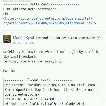
------------- další část ---------------

HTML příloha byla odstraněna...

URL: 
<
https://lists.openstreetmap.org/pipermail/talk-
cz/attachments/20170406/674cd305/attachment.html
>
Marián Kyral
<mkyral at email.cz>
6.4.2017 05:48:05
(
#3
)
2637
2837
Neřekl bych. Navíc ne všichni umí anglicky natolik, 
aby znali veškeré 

termíny, které se tam vyskytují.

Marián

---------- Původní e-mail ----------

Od: Butrus Damaskus <butrus.butrus na gmail.com>

Komu: OpenStreetMap Czech Republic <talk-cz na 
openstreetmap.org>

Datum: 6. 4. 2017 17:44:00

Předmět: Re: [Talk-cz] Další překlady wiki 
