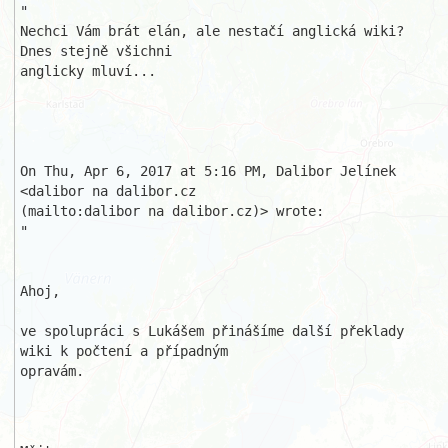
"

Nechci Vám brát elán, ale nestačí anglická wiki? 
Dnes stejně všichni 

anglicky mluví...

On Thu, Apr 6, 2017 at 5:16 PM, Dalibor Jelínek 
<dalibor na dalibor.cz

(mailto:dalibor na dalibor.cz)> wrote:

"

Ahoj,

ve spolupráci s Lukášem přinášíme další překlady 
wiki k počtení a případným 

opravám.
