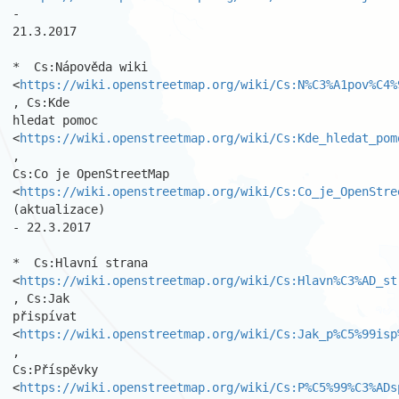
-

21.3.2017 

*  Cs:Nápověda wiki

<
https://wiki.openstreetmap.org/wiki/Cs:N%C3%A1pov%C4%
, Cs:Kde

hledat pomoc 
<
https://wiki.openstreetmap.org/wiki/Cs:Kde_hledat_pom
,

Cs:Co je OpenStreetMap

<
https://wiki.openstreetmap.org/wiki/Cs:Co_je_OpenStre
(aktualizace)

- 22.3.2017 

*  Cs:Hlavní strana

<
https://wiki.openstreetmap.org/wiki/Cs:Hlavn%C3%AD_st
, Cs:Jak

přispívat 
<
https://wiki.openstreetmap.org/wiki/Cs:Jak_p%C5%99isp
,

Cs:Příspěvky

<
https://wiki.openstreetmap.org/wiki/Cs:P%C5%99%C3%ADs