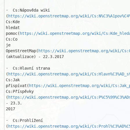
·  Cs:Nápověda wiki

(
https://wiki.openstreetmap.org/wiki/Cs:N%C3%A1pov%C4
Cs:Kde 

hledat 
pomoc(
https://wiki.openstreetmap.org/wiki/Cs:Kde_hled
Cs:Co

je 
OpenStreetMap(
https://wiki.openstreetmap.org/wiki/Cs:
(aktualizace) - 22.3.2017 

·  Cs:Hlavní strana

(
https://wiki.openstreetmap.org/wiki/Cs:Hlavn%C3%AD_s
Cs:Jak 

přispívat(
https://wiki.openstreetmap.org/wiki/Cs:Jak_
Cs:Příspěvky

(
https://wiki.openstreetmap.org/wiki/Cs:P%C5%99%C3%AD
- 23.3.

2017 

·  Cs:Prohlížení

(
https://wiki.openstreetmap.org/wiki/Cs:Prohl%C3%AD%C