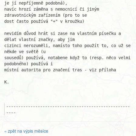
je jí nepříjemně podobná), 

navíc hrozí záměna s nemocnicí či jiným 
zdravotnickým zařízením (pro to se 

dost často používá "+" v kroužku)

nevidím důvod hrát si zase na vlastním písečku a 
dělat vlastní značky, aby jim 

cizinci nerozuměli, namísto toho použít to, co už se 
někde ve světě (u 

sousedů) používá, notabene když to (resp. něco velmi 
podobného) používá i 

místní autorita pro značení tras - viz příloha

K.

---------------------------------------------------
----
« zpět na výpis měsíce