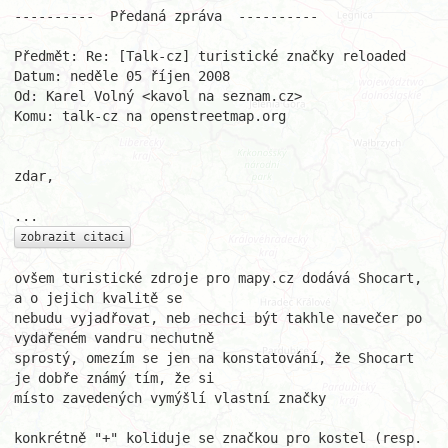
----------  Předaná zpráva  ----------

Předmět: Re: [Talk-cz] turistické značky reloaded

Datum: neděle 05 říjen 2008

Od: Karel Volný <kavol na seznam.cz>

Komu: talk-cz na openstreetmap.org

zdar,

zobrazit citaci
ovšem turistické zdroje pro mapy.cz dodává Shocart, 
a o jejich kvalitě se 

nebudu vyjadřovat, neb nechci být takhle navečer po 
vydařeném vandru nechutně 

sprostý, omezím se jen na konstatování, že Shocart 
je dobře známý tím, že si 

místo zavedených vymýšlí vlastní značky

konkrétně "+" koliduje se značkou pro kostel (resp. 