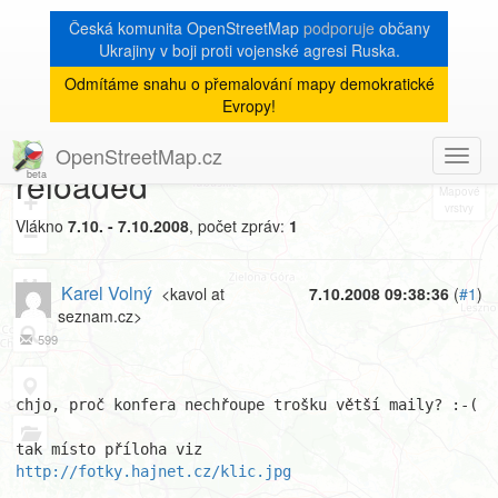
Česká komunita OpenStreetMap
podporuje
občany
Ukrajiny v boji proti vojenské agresi Ruska.
Odmítáme snahu o přemalování mapy demokratické
[Talk-cz]
« zpět na výpis měsíce
|
Evropy!
Fwd: Re: turistické značky
OpenStreetMap.cz
Toggl
8
reloaded
navig
+
Vlákno
7.10. - 7.10.2008
, počet zpráv:
1
−
Karel Volný
<kavol at
7.10.2008 09:38:36
(
#1
)
seznam.cz>
599
chjo, proč konfera nechřoupe trošku větší maily? :-(

tak místo příloha viz 
http://fotky.hajnet.cz/klic.jpg